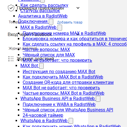
Как сделать рассылку
Статусы рассылок
Аналитика в RadistWeb
Подключения
MAX в RadistWeb
Подключение номера MAX в RadistWeb
Блокировка номера и как обратиться в технич
Как сделать ссылку на профиль в MAX: 4 способ
Частые вопросы: MAX
Чёрный список для MAX
MAX не работает: что проверить
MAX Bot
Инструкция по созданию MAX Bot
Как подключить MAX Bot в RadistWeb
Создание QR-кода для отправки клиентам
MAX Bot не работает: что проверить
Частые вопросы: MAX Bot в RadistWeb
WhatsApp Business API в RadistWeb
Подключение к WABA в RadistWeb
Чёрный список для WhatsApp Business API
24-часовой таймер
WhatsApp в RadistWeb
Как подключить номер WhatsApp в RadistWeb