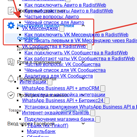
Как подключить Авито в RadistWeb
Как работают чаты Авито в RadistWeb
Частые вопросы: Авито
Чёрный список для Авито
VK Мессенджер
Как подключить VK Мессенджер в RadistWeb
Как писать первым в VK Мессенджер через Radi
VK Сообщества в RadistWeb
Как подключить VK Сообщества в RadistWeb
Как работают чаты VK Сообщества в RadistWeb
Частые вопросы: VK Сообщества
Чёрный список для VK Сообщества
Аналитика для VK Сообществ
Интеграции
WhatsApp Business API + amoCRM
Установка и настройка интеграции
WhatsApp Business API + Битрикс24
Установка приложения WhatsApp Business API в
Интернет-эквайринги банков
Подключение магазина банка
Т-Банк (ex-Tinkoff)
Модульбанк