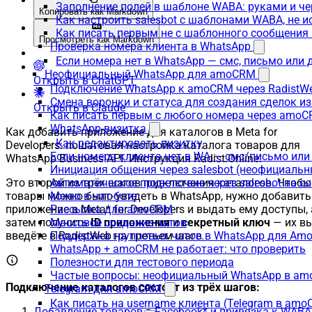
Заполнение полей в шаблоне WABA: руками и че
Копировать как Markdown
Как настроить salesbot с шаблонами WABA, не 
Как писать первым не с шаблонного сообщени
Просмотреть как Markdown
Проверка номера клиента в WhatsApp
Если номера нет в WhatsApp — смс, письмо или
Неофициальный WhatsApp для amoCRM
Открыть в ChatGPT
Подключение WhatsApp к amoCRM через RadistW
Смена воронки и статуса для создания сделок и
Открыть в Claude
Как писать первым с любого номера через amoC
WhatsApp-визитка
Как добавить приложение для каталогов в Meta for
Как редактировать визитку
Developers: пошаговая настройка каталога товаров для
Если номера клиента нет в WA — смс/письмо ил
WhatsApp Business API. Инструкция Radist.Online.
Инициация общения через salesbot (неофициаль
Это второй из трёх шагов подключения каталогов. Чтобы
Автоматическое приветствие через salesbot на с
товары можно было увидеть в WhatsApp, нужно добавить
Меню в чат-боте
приложение в Meta* for Developers и выдать ему доступы, 
Рассылка для amoCRM
затем получить
ID приложения
и
секретный ключ
— их в
Массовое создание чатов
введёте в RadistWeb на третьем шаге.
Поддержка групповых чатов в WhatsApp для A
WhatsApp + amoCRM не работает: что проверить
Полезности для тестового периода
Частые вопросы: неофициальный WhatsApp в a
Подключение каталогов состоит из трёх шагов:
Telegram для amoCRM
Как писать на username клиента (Telegram в am
Добавление товаров в Facebook* и привязка к WABA