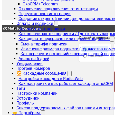
OkoCRM+Telegram
Отключение подключения от интеграции
Переустановка интеграции
Создание открытой линии для дополнительных 
Оплата и подписки
Как работают подписки
Как оплачиваются подписки / Где скачать зак
Как сделать перерасчет или перенос подписок
Смена тарифа подписки
Изменение размера подписки (количества номе
Как перенести оставшийся период с одной подп
Аванс на 5 дней
Уведомления
Прогрев номеров
🔀 Каскадные сообщения
Настройка каскадов в RadistWeb
Как настроить и как работает каскад в amoCRM
Теги
Настройки компании
Сотрудники
Профиль
Список поддерживаемых файлов нашими интегра
🤝 Партнёрам