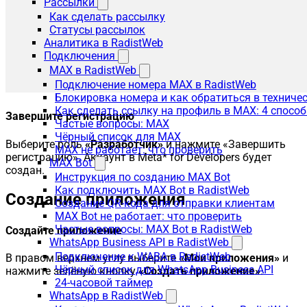
Рассылки
Как сделать рассылку
Статусы рассылок
Аналитика в RadistWeb
Подключения
MAX в RadistWeb
Подключение номера MAX в RadistWeb
Блокировка номера и как обратиться в технич
Как сделать ссылку на профиль в MAX: 4 способ
Завершите регистрацию
Частые вопросы: MAX
Чёрный список для MAX
Выберите роль
«Разработчик»
и нажмите «Завершить
MAX не работает: что проверить
регистрацию». Аккаунт в Meta* for Developers будет
MAX Bot
создан.
Инструкция по созданию MAX Bot
Как подключить MAX Bot в RadistWeb
Создание приложения
Создание QR-кода для отправки клиентам
MAX Bot не работает: что проверить
Частые вопросы: MAX Bot в RadistWeb
Создайте приложение
WhatsApp Business API в RadistWeb
Подключение к WABA в RadistWeb
В правом верхнем углу выберите
«Мои приложения»
и
Чёрный список для WhatsApp Business API
нажмите зелёную кнопку
«Создать приложение»
.
24-часовой таймер
WhatsApp в RadistWeb