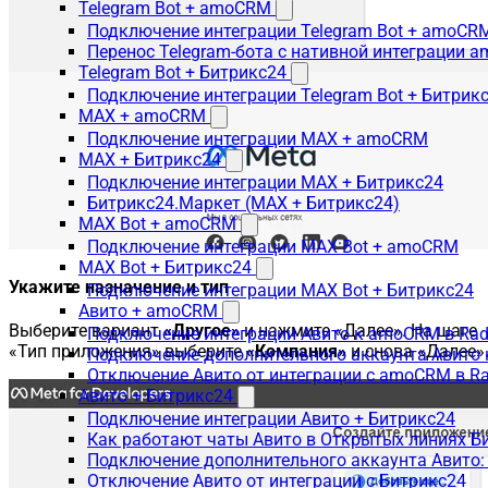
Telegram Bot + amoCRM
Подключение интеграции Telegram Bot + amoCR
Перенос Telegram-бота с нативной интеграции 
Telegram Bot + Битрикс24
Подключение интеграции Telegram Bot + Битрик
MAX + amoCRM
Подключение интеграции MAX + amoCRM
MAX + Битрикс24
Подключение интеграции MAX + Битрикс24
Битрикс24.Маркет (MAX + Битрикс24)
MAX Bot + amoCRM
Подключение интеграции MAX Bot + amoCRM
MAX Bot + Битрикс24
Укажите назначение и тип
Подключение интеграции MAX Bot + Битрикс24
Авито + amoCRM
Выберите вариант
«Другое»
и нажмите «Далее». На шаге
Подключение интеграции Авито к amoCRM в Rad
«Тип приложения» выберите
«Компания»
и снова «Далее»
Подключение дополнительного аккаунта Авито 
Отключение Авито от интеграции с amoCRM в R
Авито + Битрикс24
Подключение интеграции Авито + Битрикс24
Как работают чаты Авито в Открытых линиях Б
Подключение дополнительного аккаунта Авито:
Отключение Авито от интеграции с Битрикс24