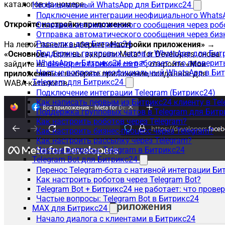
каталогов на номере.
Неофициальный WhatsApp для Битрикс24
Подключение интеграции неофициального WhatsA
Откройте настройки приложения
Отправка автоматического сообщения через роб
Отправка автоматического сообщения через биз
Рассылка для Битрикс24
На левой панели выберите
«Настройки приложения» →
Поддержка групповых чатов в WhatsApp для Бит
«Основное»
. Если вы закрыли Meta* for Developers, снова
WhatsApp + Битрикс24 не работает: что проверит
зайдите на
developers.facebook.com
, откройте
«Мои
Частые вопросы: неофициальный WhatsApp в Би
приложения»
и выберите приложение, созданное для
Telegram для Битрикс24
WABA-каталогов.
Подключение интеграции Telegram (Битрикс24)
Как написать первым из Битрикс24 клиенту в Tel
Поддержка групповых чатов в Telegram для Битр
Как настроить роботов через Telegram?
Как настроить бизнес-процесс через Telegram?
Как настроить рассылку через Telegram?
Частые вопросы: Telegram в Битрикс24
Telegram Bot для Битрикс24
Перенос Telegram-бота с нативной интеграции Би
Как настроить роботов через Telegram Bot?
Telegram Bot + Битрикс24 не работает: что прове
Частые вопросы: Telegram Bot в Битрикс24
MAX для Битрикс24
Начало диалога с клиентами в Битрикс24