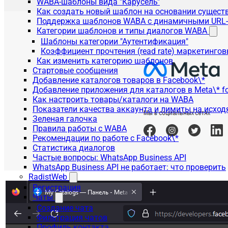
WABA-шаблоны вида "Карусель"
Как создать новый шаблон на основании сущес
Поддержка шаблонов WABA с динамичными URL
Категории шаблонов и типы диалогов WABA
Шаблоны категории "Аутентификация"
Коэффициент прочтения (read rate) маркетинго
Как изменить категорию шаблонов
Стартовые сообщения
Добавление каталогов товаров в Facebook\*
Добавление приложения для каталогов в Meta\* fo
Как настроить товары/каталоги на WABA
Показатели качества аккаунта и лимиты на исхо
Зеленая галочка
Правила работы с WABA
Рекомендации по работе с Facebook\*
Статистика диалогов
Частые вопросы: WhatsApp Business API
WhatsApp Business API не работает: что проверить
RadistWeb
Регистрация
Чаты
Создание чата
Фильтрация чатов
Профиль контакта