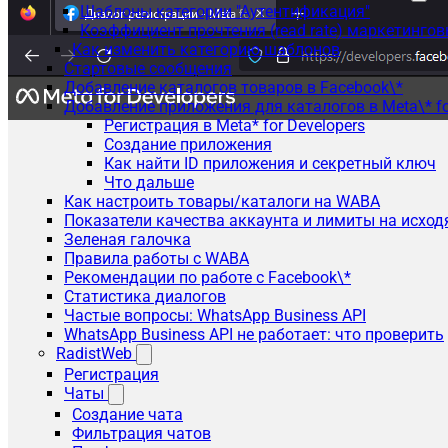
Шаблоны категории "Аутентификация"
Коэффициент прочтения (read rate) маркетинго
Как изменить категорию шаблонов
Стартовые сообщения
Добавление каталогов товаров в Facebook\*
Добавление приложения для каталогов в Meta\* fo
Регистрация в Meta* for Developers
Создание приложения
Как найти ID приложения и секретный ключ
Что дальше
Как настроить товары/каталоги на WABA
Показатели качества аккаунта и лимиты на исхо
Зеленая галочка
Правила работы с WABA
Рекомендации по работе с Facebook\*
Статистика диалогов
Частые вопросы: WhatsApp Business API
WhatsApp Business API не работает: что проверить
RadistWeb
Регистрация
Чаты
Создание чата
Фильтрация чатов