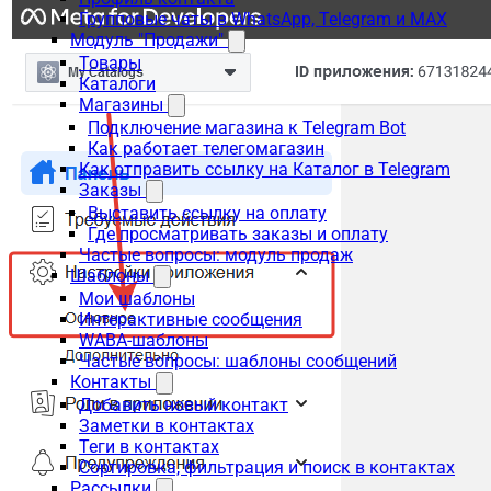
Групповые чаты в WhatsApp, Telegram и MAX
Модуль "Продажи"
Товары
Каталоги
Магазины
Подключение магазина к Telegram Bot
Как работает телегомагазин
Как отправить ссылку на Каталог в Telegram
Заказы
Выставить ссылку на оплату
Где просматривать заказы и оплату
Частые вопросы: модуль продаж
Шаблоны
Мои шаблоны
Интерактивные сообщения
WABA-шаблоны
Частые вопросы: шаблоны сообщений
Контакты
Добавить новый контакт
Заметки в контактах
Теги в контактах
Сортировка, фильтрация и поиск в контактах
Рассылки