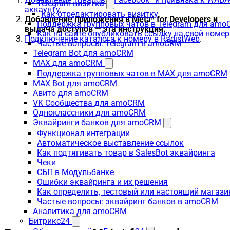
Telegram-визитка
аккаунту
.
Как отредактировать визитку
Добавление приложения в Meta* for Developers и
Поддержка групповых чатов в Telegram для am
выдача доступов — эта инструкция.
Как на сайте опубликовать ссылку на свой номер
Подключение каталога к номеру в RadistWeb
.
Частые вопросы: Telegram в amoCRM
Telegram Bot для amoCRM
MAX для amoCRM
Поддержка групповых чатов в MAX для amoCRM
MAX Bot для amoCRM
Авито для amoCRM
VK Сообщества для amoCRM
Одноклассники для amoCRM
Эквайринги банков для amoCRM
Функционал интеграции
Автоматическое выставление ссылок
Как подтягивать товар в SalesBot эквайринга
Чеки
СБП в Модульбанке
Ошибки эквайринга и их решения
Как определить, тестовый или настоящий магаз
Частые вопросы: эквайринг банков в amoCRM
Аналитика для amoCRM
Битрикс24