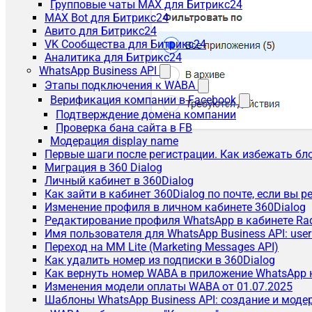
Групповые чаты MAX для Битрикс24
MAX Bot для Битрикс24
Авито для Битрикс24
VK Сообщества для Битрикс24
Аналитика для Битрикс24
WhatsApp Business API
Этапы подключения к WABA
Верификация компании в Facebook
Подтверждение домена компании
Проверка бана сайта в FB
Модерация display name
Первые шаги после регистрации. Как избежать бл
Миграция в 360 Dialog
Личный кабинет в 360Dialog
Как зайти в кабинет 360Dialog по почте, если вы 
Изменение профиля в личном кабинете 360Dialog
Редактирование профиля WhatsApp в кабинете Ra
Имя пользователя для WhatsApp Business API: use
Переход на MM Lite (Marketing Messages API)
Как удалить номер из подписки в 360Dialog
Как вернуть номер WABA в приложение WhatsApp 
Изменения модели оплаты WABA от 01.07.2025
Шаблоны WhatsApp Business API: создание и моде