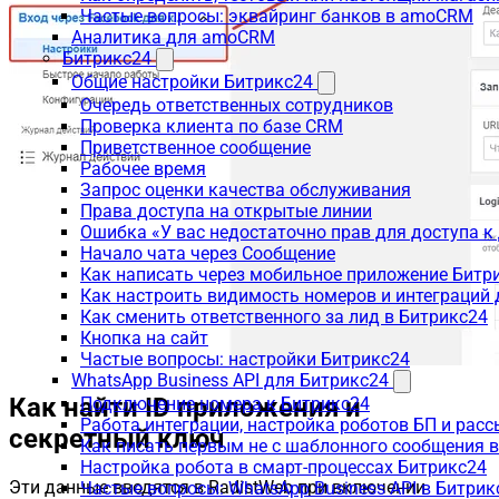
Частые вопросы: эквайринг банков в amoCRM
Аналитика для amoCRM
Битрикс24
Общие настройки Битрикс24
Очередь ответственных сотрудников
Проверка клиента по базе CRM
Приветственное сообщение
Рабочее время
Запрос оценки качества обслуживания
Права доступа на открытые линии
Ошибка «У вас недостаточно прав для доступа 
Начало чата через Сообщение
Как написать через мобильное приложение Битр
Как настроить видимость номеров и интеграций
Как сменить ответственного за лид в Битрикс24
Кнопка на сайт
Частые вопросы: настройки Битрикс24
WhatsApp Business API для Битрикс24
Как найти ID приложения и
Подключение номера к Битрикс24
Работа интеграции, настройка роботов БП и рас
секретный ключ
Как писать первым не с шаблонного сообщения 
Настройка робота в смарт-процессах Битрикс24
Эти данные вводятся в RadistWeb при включении
Частые вопросы: WhatsApp Business API в Битрик