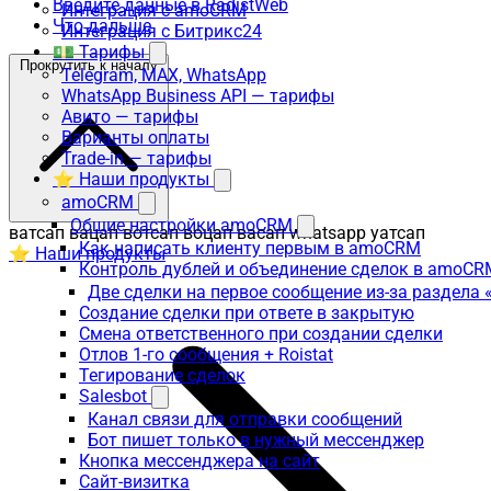
Введите данные в RadistWeb
Интеграция с amoCRM
Что дальше
Интеграция с Битрикс24
💵 Тарифы
Прокрутить к началу
Telegram, MAX, WhatsApp
WhatsApp Business API — тарифы
Авито — тарифы
Варианты оплаты
Trade-in — тарифы
⭐ Наши продукты
amoCRM
Общие настройки amoCRM
ватсап вацап вотсап воцап васап whatsapp уатсап
Как написать клиенту первым в amoCRM
⭐ Наши продукты
Контроль дублей и объединение сделок в amoCR
Две сделки на первое сообщение из-за раздела
Создание сделки при ответе в закрытую
Смена ответственного при создании сделки
Отлов 1-го сообщения + Roistat
Тегирование сделок
Salesbot
Канал связи для отправки сообщений
Бот пишет только в нужный мессенджер
Кнопка мессенджера на сайт
Сайт-визитка