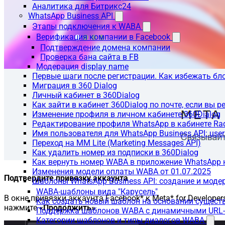
Аналитика для Битрикс24
WhatsApp Business API
Этапы подключения к WABA
Верификация компании в Facebook
Подтверждение домена компании
Проверка бана сайта в FB
Модерация display name
Первые шаги после регистрации. Как избежать бл
Миграция в 360 Dialog
Личный кабинет в 360Dialog
Как зайти в кабинет 360Dialog по почте, если вы 
Изменение профиля в личном кабинете 360Dialog
Редактирование профиля WhatsApp в кабинете Ra
Имя пользователя для WhatsApp Business API: use
Переход на MM Lite (Marketing Messages API)
Как удалить номер из подписки в 360Dialog
Как вернуть номер WABA в приложение WhatsApp 
Изменения модели оплаты WABA от 01.07.2025
Подтвердите привязку аккаунта
Шаблоны WhatsApp Business API: создание и моде
WABA-шаблоны вида "Карусель"
В окне привязки аккаунта Facebook* к Meta* for Developer
Как создать новый шаблон на основании сущес
нажмите
«Продолжить»
.
Поддержка шаблонов WABA с динамичными URL
Категории шаблонов и типы диалогов WABA