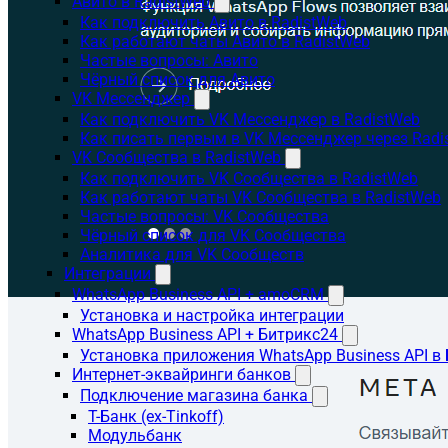
Авито в RadistWeb
Как подключить Авито в RadistWeb
Как работают чаты Авито в RadistWeb
Частые вопросы: Авито
Чёрный список для Авито
VK Мессенджер
Как подключить VK Мессенджер в RadistWeb
Как писать первым в VK Мессенджер через Radi
VK Сообщества в RadistWeb
Как подключить VK Сообщества в RadistWeb
Как работают чаты VK Сообщества в RadistWeb
Частые вопросы: VK Сообщества
Чёрный список для VK Сообщества
Аналитика для VK Сообществ
Интеграции
WhatsApp Business API + amoCRM
Установка и настройка интеграции
WhatsApp Business API + Битрикс24
Установка приложения WhatsApp Business API в
Интернет-эквайринги банков
Подключение магазина банка
Т-Банк (ex-Tinkoff)
Модульбанк