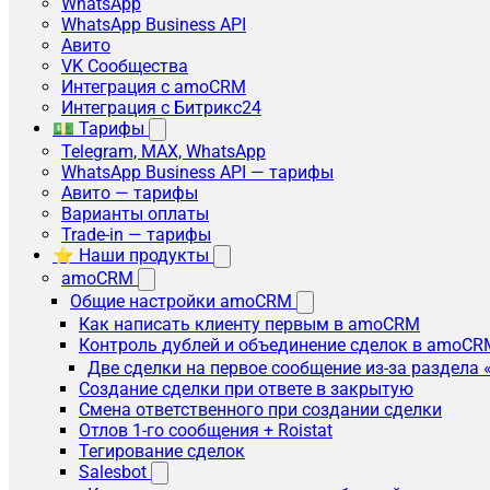
WhatsApp
WhatsApp Business API
Авито
VK Сообщества
Интеграция с amoCRM
Интеграция с Битрикс24
💵 Тарифы
Telegram, MAX, WhatsApp
WhatsApp Business API — тарифы
Авито — тарифы
Варианты оплаты
Trade-in — тарифы
⭐ Наши продукты
amoCRM
Общие настройки amoCRM
Как написать клиенту первым в amoCRM
Контроль дублей и объединение сделок в amoCR
Две сделки на первое сообщение из-за раздела
Создание сделки при ответе в закрытую
Смена ответственного при создании сделки
Отлов 1-го сообщения + Roistat
Тегирование сделок
Salesbot