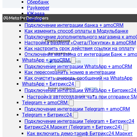
Сбербанк
Paykeeper
ЮKassa
bePaid
Подключение интеграции банка + amoCRM
Как изменить способ оплаты в Модульбанке
Подключение дополнительного магазина к am
Настройка раздела «Счета/Покупки» в amoCRM
Как настроить срок действия ссылки на оплату
Отключение магазина от интеграции Банк + a
WhatsApp + amoCRM
Подключение интеграции WhatsApp + amoCRM
Как пересохранить номер в интеграции
Как очистить очередь сообщений на WhatsApp
WhatsApp + Битрикс24
Подключение интеграции WhatsApp + Битрикс24
Настройка автосоздания чата при отправке SM
Telegram + amoCRM
Подключение интеграции Telegram + amoCRM
Telegram + Битрикс24
Подключение интеграции Telegram + Битрикс24
Битрикс24.Маркет (Telegram + Битрикс24)
Как включить демо-тариф Битрикс24.Маркет