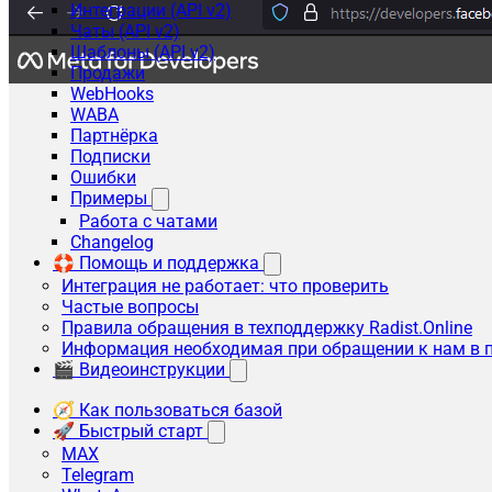
Интеграции (API v2)
Чаты (API v2)
Шаблоны (API v2)
Продажи
WebHooks
WABA
Партнёрка
Подписки
Ошибки
Примеры
Работа с чатами
Changelog
🛟 Помощь и поддержка
Интеграция не работает: что проверить
Частые вопросы
Правила обращения в техподдержку Radist.Online
Информация необходимая при обращении к нам в 
🎬 Видеоинструкции
🧭 Как пользоваться базой
🚀 Быстрый старт
MAX
Telegram