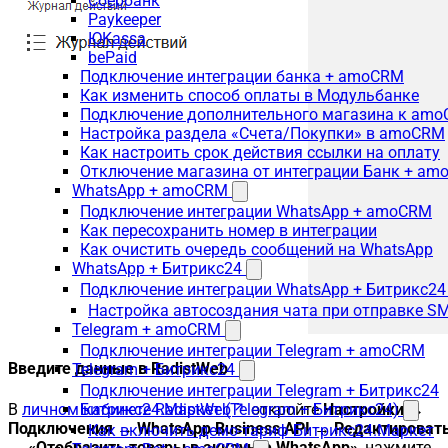
Сбербанк
Paykeeper
ЮKassa
bePaid
Подключение интеграции банка + amoCRM
Как изменить способ оплаты в Модульбанке
Подключение дополнительного магазина к am
Настройка раздела «Счета/Покупки» в amoCRM
Как настроить срок действия ссылки на оплату
Отключение магазина от интеграции Банк + a
WhatsApp + amoCRM
Подключение интеграции WhatsApp + amoCRM
Как пересохранить номер в интеграции
Как очистить очередь сообщений на WhatsApp
WhatsApp + Битрикс24
Подключение интеграции WhatsApp + Битрикс24
Настройка автосоздания чата при отправке SM
Telegram + amoCRM
Подключение интеграции Telegram + amoCRM
Введите данные в RadistWeb
Telegram + Битрикс24
Подключение интеграции Telegram + Битрикс24
Битрикс24.Маркет (Telegram + Битрикс24)
В
личном кабинете RadistWeb
откройте
Настройки →
Подключения → WhatsApp Business API → Редактироват
Как включить демо-тариф Битрикс24.Маркет
→ «Отобразить товары в аккаунте WhatsApp»
, нажмите