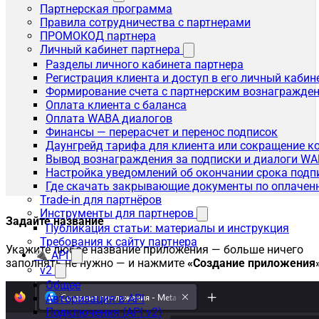
Партнерская программа
Правила сотрудничества с партнерами
ПРОМОКОД партнера
Личный кабинет партнера
Разделы личного кабинета партнера
Регистрация клиента и доступ в его личный кабин
Формирование счета с партнерским вознагражде
Оплата клиента с баланса
Оплата WABA диалогов
Финансы — перерасчет и перенос подписок
Даунгрейд тарифа для клиента или сокращение к
Вывод вознаграждения за подписки и диалоги W
Настройка уведомлений об окончании срока подп
Где скачать закрывающие документы по оплачен
Trade-in для партнёров
Инструменты для партнеров
Задайте название
Публикация статьи: материалы и инструкция
Требования к сайту партнера
Укажите любое название приложения — больше ничего
🔌 API
заполнять не нужно — и нажмите
«Создание приложения
v2
Общее
Авторизация в API
Подключения (API v2)