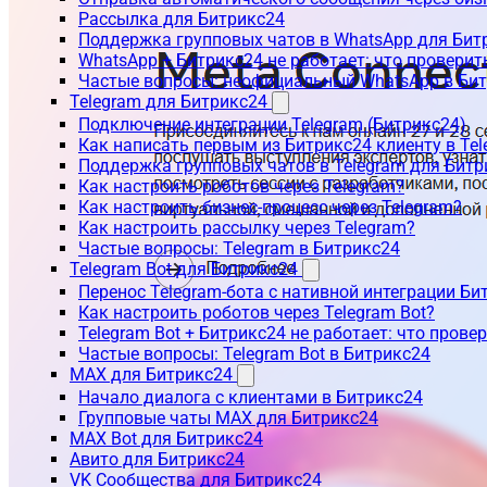
Рассылка для Битрикс24
Поддержка групповых чатов в WhatsApp для Бит
WhatsApp + Битрикс24 не работает: что проверит
Частые вопросы: неофициальный WhatsApp в Би
Telegram для Битрикс24
Подключение интеграции Telegram (Битрикс24)
Как написать первым из Битрикс24 клиенту в Tel
Поддержка групповых чатов в Telegram для Битр
Как настроить роботов через Telegram?
Как настроить бизнес-процесс через Telegram?
Как настроить рассылку через Telegram?
Частые вопросы: Telegram в Битрикс24
Telegram Bot для Битрикс24
Перенос Telegram-бота с нативной интеграции Би
Как настроить роботов через Telegram Bot?
Telegram Bot + Битрикс24 не работает: что прове
Частые вопросы: Telegram Bot в Битрикс24
MAX для Битрикс24
Начало диалога с клиентами в Битрикс24
Групповые чаты MAX для Битрикс24
MAX Bot для Битрикс24
Авито для Битрикс24
VK Сообщества для Битрикс24