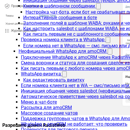
Инициация общения через salesbot (WABA, amo
Кнопки в шаблонном сообщении
Настройка чат-бота, если бот не срабатывает 
Интерактивные сообщения в боте
Заполнение полей в шаблоне WABA: руками и че
Как настроить salesbot с шаблонами WABA, не 
Как писать первым не с шаблонного сообщени
Проверка номера клиента в WhatsApp
Если номера нет в WhatsApp — смс, письмо или
Неофициальный WhatsApp для amoCRM
Подключение WhatsApp к amoCRM через RadistW
Смена воронки и статуса для создания сделок и
Как писать первым с любого номера через amoC
WhatsApp-визитка
Как редактировать визитку
Если номера клиента нет в WA — смс/письмо ил
Инициация общения через salesbot (неофициаль
Автоматическое приветствие через salesbot на с
Меню в чат-боте
Рассылка для amoCRM
Массовое создание чатов
Поддержка групповых чатов в WhatsApp для A
WhatsApp + amoCRM не работает: что проверить
Разрешите домен RadistWeb
Полезности для тестового периода