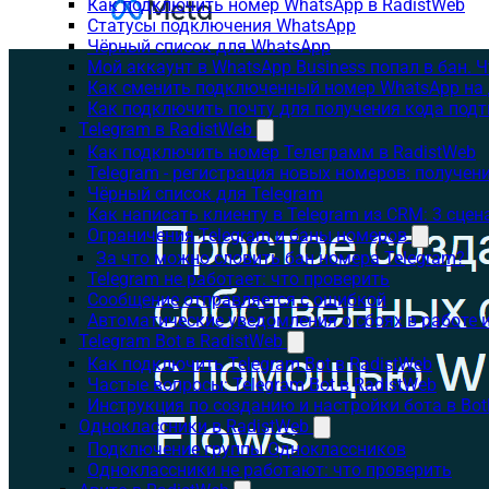
Как подключить номер WhatsApp в RadistWeb
Статусы подключения WhatsApp
Чёрный список для WhatsApp
Мой аккаунт в WhatsApp Business попал в бан. 
Как сменить подключенный номер WhatsApp на 
Как подключить почту для получения кода под
Telegram в RadistWeb
Как подключить номер Телеграмм в RadistWeb
Telegram - регистрация новых номеров: получен
Чёрный список для Telegram
Как написать клиенту в Telegram из CRM: 3 сцен
Ограничения Telegram и баны номеров
За что можно словить бан номера Telegram?
Telegram не работает: что проверить
Сообщение отправляется с ошибкой
Автоматические уведомления о сбоях в работе 
Telegram Bot в RadistWeb
Как подключить Telegram Bot в RadistWeb
Частые вопросы: Telegram Bot в RadistWeb
Инструкция по созданию и настройки бота в Bot
Одноклассники в RadistWeb
Подключение группы Одноклассников
Одноклассники не работают: что проверить