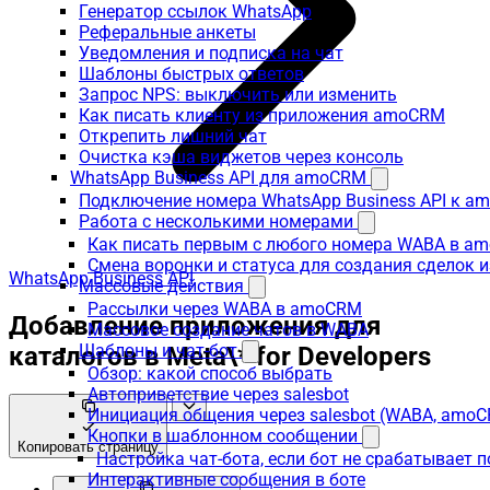
Генератор ссылок WhatsApp
Реферальные анкеты
Уведомления и подписка на чат
Шаблоны быстрых ответов
Запрос NPS: выключить или изменить
Как писать клиенту из приложения amoCRM
Открепить лишний чат
Очистка кэша виджетов через консоль
WhatsApp Business API для amoCRM
Подключение номера WhatsApp Business API к a
Работа с несколькими номерами
Как писать первым с любого номера WABA в a
Смена воронки и статуса для создания сделок 
WhatsApp Business API
Массовые действия
Рассылки через WABA в amoCRM
Добавление приложения для
Массовое создание чатов в WABA
Шаблоны и чат-бот
каталогов в Meta\* for Developers
Обзор: какой способ выбрать
Автоприветствие через salesbot
Инициация общения через salesbot (WABA, amo
Кнопки в шаблонном сообщении
Копировать страницу
Настройка чат-бота, если бот не срабатывает 
Интерактивные сообщения в боте