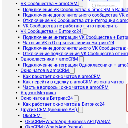
VK Сообщества + amoCRM
Подключение VK Сообщества к amoCRM в Radis
Подключение дополнительного сообщества VK к
Отключение VK Сообщества от интеграции с am
VK Сообщества не работают: что проверить
VK Сообщества + Битрикс24
Подключение интеграции VK Сообщества + Битр
Чаты из VK в Открытых линиях Битрикс24
Подключение дополнительного VK Сообщества: 
Отключение подключения VK Сообщества от инт
Одноклассники + amoCRM
Подключение интеграции Одноклассники + am
Окно чатов в amoCRM
Как работает окно чатов в amoCRM
Как перейти в сделку в amoCRM из окна чатов
Частые вопросы: окно чатов в amoCRM
Яндекс Метрика
Окно чатов в Битрикс24
Как работает окно чатов в Битрикс24
Другие CRM (внешнее API)
OkoCRM
OkoCRM+WhatsApp Business API (WABA)
OkoCRM+WhatsApp (серая)