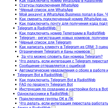
Как подключить номер WhatsApp в RadistWeb
Статусы подключения WhatsApp
Чёрный список для WhatsApp
Мой аккаунт в WhatsApp Business попал в бан. 
Как сменить подключенный номер WhatsApp на 
Как подключить почту для получения кода под
Telegram в RadistWeb
Как подключить номер Телеграмм в RadistWeb
Telegram - регистрация новых номеров: получен
Чёрный список для Telegram
Как написать клиенту в Telegram из CRM: 3 сцен
Ограничения Telegram и баны номеров
За что можно словить бан номера Telegram?
Что делать, если интеграция с Telegram переста
Сообщение отправляется с ошибкой
Автоматические уведомления о сбоях в работе 
Telegram Bot в RadistWeb
Как подключить Telegram Bot в RadistWeb
FAQ по продукту Telegram Bot
Инструкция по созданию и настройки бота в Bot
Одноклассники в RadistWeb
Подключение группы ОК в ЛК
Что делать, если интеграция перестала работать
Авито в RadistWeb