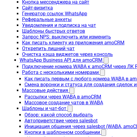
Кнопка мессенджера на сайт
Сайт-визитка
Генератор ссылок WhatsApp
Реферальные анкеты
Уведомления и подписка на чат
Шаблоны быстрых ответов
Запрос NPS: выключить или изменить
Как писать клиенту из приложения amoCRM
Открепить лишний чат
Очистка кэша виджетов через консоль
WhatsApp Business API для amoCRM
Подключение номера WABA к amoCRM через ЛК R
Работа с несколькими номерами
Как писать первым с любого номера WABA в a
Смена воронки и статуса для создания сделок 
Массовые действия
Рассылки через WABA в amoCRM
Массовое создание чатов в WABA
Шаблоны и чат-бот
Обзор: какой способ выбрать
Автоприветствие через salesbot
Инициация общения через salesbot (WABA, amo
Кнопки в шаблонном сообщении