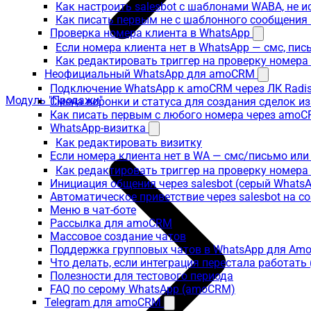
Как настроить salesbot с шаблонами WABA, не 
Как писать первым не с шаблонного сообщени
Проверка номера клиента в WhatsApp
Если номера клиента нет в WhatsApp — смс, пи
Как редактировать триггер на проверку номер
Неофициальный WhatsApp для amoCRM
Подключение WhatsApp к amoCRM через ЛК Radi
Модуль "Продажи"
Смена воронки и статуса для создания сделок и
Как писать первым с любого номера через amoC
WhatsApp-визитка
Как редактировать визитку
Если номера клиента нет в WA — смс/письмо или
Как редактировать триггер на проверку номера
Инициация общения через salesbot (серый Whats
Автоматическое приветствие через salesbot на с
Меню в чат-боте
Рассылка для amoCRM
Массовое создание чатов
Поддержка групповых чатов в WhatsApp для A
Что делать, если интеграция перестала работат
Полезности для тестового периода
FAQ по серому WhatsApp (amoCRM)
Telegram для amoCRM