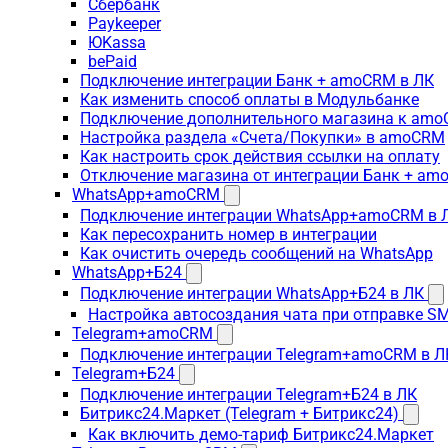
Сбербанк
Paykeeper
ЮKassa
bePaid
Подключение интеграции Банк + amoCRM в ЛК
Как изменить способ оплаты в Модульбанке
Подключение дополнительного магазина к am
Настройка раздела «Счета/Покупки» в amoCRM
Как настроить срок действия ссылки на оплату
Отключение магазина от интеграции Банк + a
WhatsApp+amoCRM
Подключение интеграции WhatsApp+amoCRM в 
Как пересохранить номер в интеграции
Как очистить очередь сообщений на WhatsApp
WhatsApp+Б24
Подключение интеграции WhatsApp+Б24 в ЛК
Настройка автосоздания чата при отправке SM
Telegram+amoCRM
Подключение интеграции Telegram+amoCRM в Л
Telegram+Б24
Подключение интеграции Telegram+Б24 в ЛК
Битрикс24.Маркет (Telegram + Битрикс24)
Как включить демо-тариф Битрикс24.Маркет