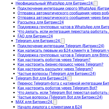
Неофициальный WhatsApp для Битрикс24
Подключение интеграции серого WhatsApp (Битр
Отправка автоматического сообщения через роб
Отправка автоматического сообщения через биз
Рассылка для Битрикс24
Поддержка групповых чатов в WhatsApp для Бит
Что делать, если интеграция перестала работать
FAQ для Битрикс24
Telegram для Битрикс24
Подключение интеграции Telegram (Битрикс24)
Как написать первым из Б24 клиенту в Telegram 
Поддержка групповых чатов в Telegram для Bitrix
Как настроить роботов через Telegram?
Как настроить бизнес-процесс через Telegram?
Как настроить рассылку через Telegram?
Частые вопросы (Telegram для Битрикс24)
Telegram Bot для Битрикс24
Перенос Telegram-бота с нативной интеграции Би
Как настроить роботов через Telegram Bot?
Что делать, если Telegram Bot перестал работать
Частые вопросы (Telegram Bot для Битрикс24)
MAX для Битрикс24
Начало диалога с клиентами в Б24