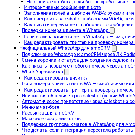
Настройка чат-бота, если бот не срабатывает 
Интерактивные сообщения в боте
Заполнение полей в шаблоне WABA: руками и че
Как настроить salesbot с шаблонами WABA, не 
Как писать первым не с шаблонного сообщени
Проверка номера клиента в WhatsApp
Если номера клиента нет в WhatsApp — смс, пи
Как редактировать триггер на проверку номер
Неофициальный WhatsApp для amoCRM
Подключение WhatsApp к amoCRM через ЛК Radi
Смена воронки и статуса для создания сделок и
Как писать первым с любого номера через amoC
WhatsApp-визитка
Как редактировать визитку
Если номера клиента нет в WA — смс/письмо или
Как редактировать триггер на проверку номера
Инициация общения через salesbot (серый Whats
Автоматическое приветствие через salesbot на с
Меню в чат-боте
Рассылка для amoCRM
Массовое создание чатов
Поддержка групповых чатов в WhatsApp для A
Что делать, если интеграция перестала работат