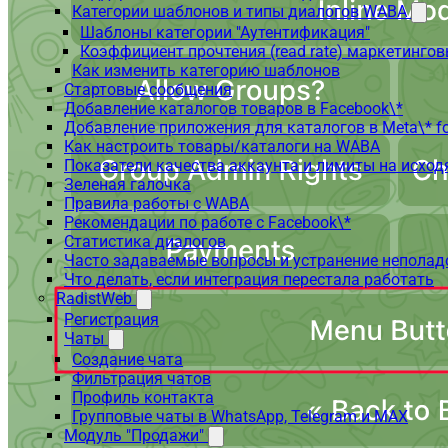
Категории шаблонов и типы диалогов WABA
Шаблоны категории "Аутентификация"
Коэффициент прочтения (read rate) маркетинго
Как изменить категорию шаблонов
Стартовые сообщения
Добавление каталогов товаров в Facebook\*
Добавление приложения для каталогов в Meta\* fo
Как настроить товары/каталоги на WABA
Показатели качества аккаунта и лимиты на исхо
Зеленая галочка
Правила работы с WABA
Рекомендации по работе с Facebook\*
Статистика диалогов
Часто задаваемые вопросы и устранение неполад
Что делать, если интеграция перестала работать
RadistWeb
Регистрация
Чаты
Создание чата
Фильтрация чатов
Профиль контакта
Групповые чаты в WhatsApp, Telegram и MAX
Модуль "Продажи"