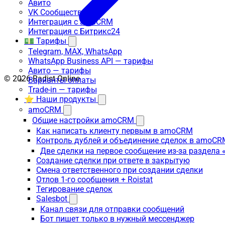
Авито
VK Сообщества
Интеграция с amoCRM
Интеграция с Битрикс24
💵 Тарифы
Telegram, MAX, WhatsApp
WhatsApp Business API — тарифы
Авито — тарифы
© 2026 Radist.Online
Варианты оплаты
Trade-in — тарифы
⭐ Наши продукты
amoCRM
Общие настройки amoCRM
Как написать клиенту первым в amoCRM
Контроль дублей и объединение сделок в amoCR
Две сделки на первое сообщение из-за раздела
Создание сделки при ответе в закрытую
Смена ответственного при создании сделки
Отлов 1-го сообщения + Roistat
Тегирование сделок
Salesbot
Канал связи для отправки сообщений
Бот пишет только в нужный мессенджер