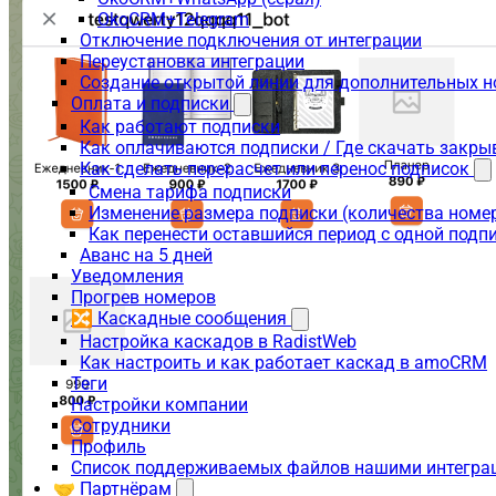
OkoCRM+Telegram
Отключение подключения от интеграции
Переустановка интеграции
Создание открытой линии для дополнительных 
Оплата и подписки
Как работают подписки
Как оплачиваются подписки / Где скачать зак
Как сделать перерасчет или перенос подписок
Смена тарифа подписки
Изменение размера подписки (количества номе
Как перенести оставшийся период с одной подп
Аванс на 5 дней
Уведомления
Прогрев номеров
🔀 Каскадные сообщения
Настройка каскадов в RadistWeb
Как настроить и как работает каскад в amoCRM
Теги
Настройки компании
Сотрудники
Профиль
Список поддерживаемых файлов нашими интегра
🤝 Партнёрам