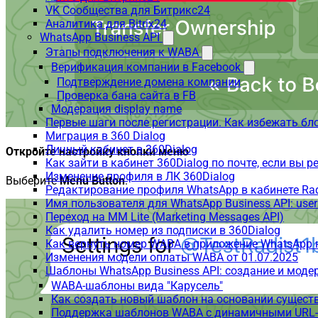
VK Сообщества для Битрикс24
Аналитика для Bitrix24
WhatsApp Business API
Этапы подключения к WABA
Верификация компании в Facebook
Подтверждение домена компании
Проверка бана сайта в FB
Модерация display name
Первые шаги после регистрации. Как избежать бл
Миграция в 360 Dialog
Личный кабинет в 360Dialog
Откройте настройку кнопки меню
Как зайти в кабинет 360Dialog по почте, если вы 
Изменение профиля в ЛК 360Dialog
Выберите
Menu Button
.
Редактирование профиля WhatsApp в кабинете Ra
Имя пользователя для WhatsApp Business API: use
Переход на MM Lite (Marketing Messages API)
Как удалить номер из подписки в 360Dialog
Как вернуть номер WABA в приложение WhatsApp 
Изменения модели оплаты WABA от 01.07.2025
Шаблоны WhatsApp Business API: создание и моде
WABA-шаблоны вида "Карусель"
Как создать новый шаблон на основании сущес
Поддержка шаблонов WABA с динамичными URL