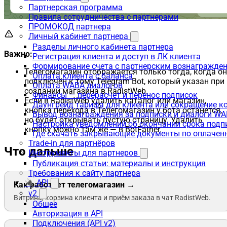
Партнерская программа
Правила сотрудничества с партнерами
ПРОМОКОД партнера
Личный кабинет партнера
Разделы личного кабинета партнера
Важно:
Регистрация клиента и доступ в ЛК клиента
Формирование счета с партнерским вознагражде
Телегомагазин отображается только тогда, когда он
Оплата клиента с баланса
подключён к тому Telegram Bot, который указан при
Оплата WABA диалогов
создании магазина в RadistWeb.
Финансы — перерасчет и перенос подписок
Если в RadistWeb удалить каталог или магазин,
Даунгрейд тарифа для клиента или сокращение к
кнопка перехода в Телегомагазин у бота останется,
Вывод вознаграждения за подписки и диалоги W
но будет открывать пустую страницу. Удалить
Настройка уведомлений об окончании срока подп
кнопку можно там же — в BotFather.
Где скачать закрывающие документы по оплачен
Trade-in для партнёров
Что дальше
Инструменты для партнеров
Публикация статьи: материалы и инструкция
Требования к сайту партнера
🔌 API
Как работает телегомагазин →
v2
Витрина, корзина клиента и приём заказа в чат RadistWeb.
Общее
Авторизация в API
Подключения (API v2)