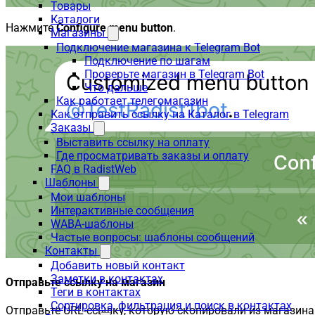
Товары
Каталоги
Нажмите
Configure menu button
.
Магазины
Подключение магазина к Telegram Bot
Подключение по шагам
Проверьте магазин в Telegram Bot
Что дальше
Как работает телегомагазин
Как отправить ссылку на Каталог в Telegram
Заказы
Выставить ссылку на оплату
Где просматривать заказы и оплату
FAQ в RadistWeb
Шаблоны
Мои шаблоны
Интерактивные сообщения
WABA-шаблоны
Частые вопросы: шаблоны сообщений
Контакты
Добавить новый контакт
Заметки в контактах
Отправьте ссылку на магазин
Теги в контактах
Сортировка, фильтрация и поиск в контактах
Отправьте URL-ссылку, которую скопировали из магазина