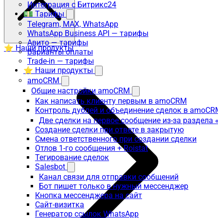
Интеграция с Битрикс24
💵 Тарифы
Telegram, MAX, WhatsApp
WhatsApp Business API — тарифы
Авито — тарифы
⭐ Наши продукты
Варианты оплаты
Trade-in — тарифы
⭐ Наши продукты
amoCRM
Общие настройки amoCRM
Как написать клиенту первым в amoCRM
Контроль дублей и объединение сделок в amoCR
Две сделки на первое сообщение из-за раздела
Создание сделки при ответе в закрытую
Смена ответственного при создании сделки
Отлов 1-го сообщения + Roistat
Тегирование сделок
Salesbot
Канал связи для отправки сообщений
Бот пишет только в нужный мессенджер
Кнопка мессенджера на сайт
Сайт-визитка
Генератор ссылок WhatsApp