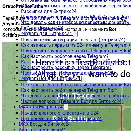
Отправка автоматического сообщения через роб
Отправка автоматического сообщения через биз
Откройте BotFather
Рассылка для Битрикс24
Поддержка групповых чатов в WhatsApp для Бит
Перейдите в
BotFather
в Telegram и отправьте команду
Что делать, если интеграция перестала работать
/mybots
— система покажет ваших ботов. Выберите бота, 
FAQ для Битрикс24
котором нужно разместить магазин, и нажмите
Bot
Telegram для Битрикс24
Settings
.
Подключение интеграции Telegram (Битрикс24)
Как написать первым из Б24 клиенту в Telegram 
Поддержка групповых чатов в Telegram для Bitrix
Как настроить роботов через Telegram?
Как настроить бизнес-процесс через Telegram?
Как настроить рассылку через Telegram?
Частые вопросы (Telegram для Битрикс24)
Telegram Bot для Битрикс24
Перенос Telegram-бота с нативной интеграции Би
Как настроить роботов через Telegram Bot?
Что делать, если Telegram Bot перестал работать
Частые вопросы (Telegram Bot для Битрикс24)
MAX для Битрикс24
Начало диалога с клиентами в Б24
Групповые чаты MAX для Битрикс24
MAX Bot для Битрикс24
Авито для Битрикс24