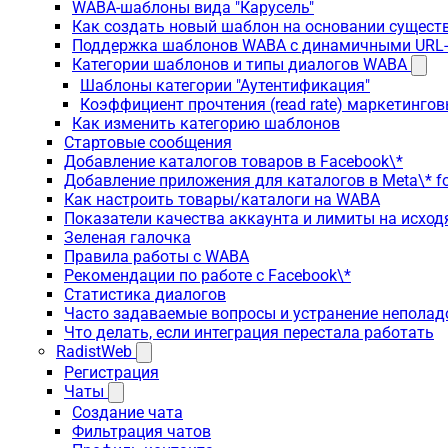
WABA-шаблоны вида "Карусель"
Как создать новый шаблон на основании сущес
Поддержка шаблонов WABA с динамичными URL
Категории шаблонов и типы диалогов WABA
Шаблоны категории "Аутентификация"
Коэффициент прочтения (read rate) маркетинго
Как изменить категорию шаблонов
Стартовые сообщения
Добавление каталогов товаров в Facebook\*
Добавление приложения для каталогов в Meta\* fo
Как настроить товары/каталоги на WABA
Показатели качества аккаунта и лимиты на исхо
Зеленая галочка
Правила работы с WABA
Рекомендации по работе с Facebook\*
Статистика диалогов
Часто задаваемые вопросы и устранение неполад
Что делать, если интеграция перестала работать
RadistWeb
Регистрация
Чаты
Создание чата
Фильтрация чатов