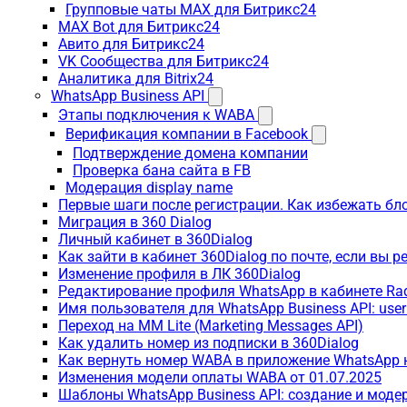
Групповые чаты MAX для Битрикс24
MAX Bot для Битрикс24
Авито для Битрикс24
VK Сообщества для Битрикс24
Аналитика для Bitrix24
WhatsApp Business API
Этапы подключения к WABA
Верификация компании в Facebook
Подтверждение домена компании
Проверка бана сайта в FB
Модерация display name
Первые шаги после регистрации. Как избежать бл
Миграция в 360 Dialog
Личный кабинет в 360Dialog
Как зайти в кабинет 360Dialog по почте, если вы 
Изменение профиля в ЛК 360Dialog
Редактирование профиля WhatsApp в кабинете Ra
Имя пользователя для WhatsApp Business API: use
Переход на MM Lite (Marketing Messages API)
Как удалить номер из подписки в 360Dialog
Как вернуть номер WABA в приложение WhatsApp 
Изменения модели оплаты WABA от 01.07.2025
Шаблоны WhatsApp Business API: создание и моде