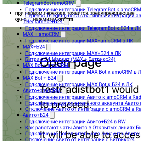
TelegramBot+amoCRM
Подключение интеграции TelegramBot к amoCRM
при первом переходе появится предупреждающее
Перенос Telegram-бота с нативной интеграции 
окно — нажмите
Confirm
.
TelegramBot+Б24
Подключение интеграции TelegramBot к Б24 в Л
MAX + amoCRM
Подключение интеграции MAX+amoCRM в ЛК
MAX+Б24
Подключение интеграции MAX+Б24 в ЛК
Битрикс24.Маркет (MAX + Битрикс24)
MAX Bot + amoCRM
Подключение интеграции MAX Bot к amoCRM в 
MAX Bot + Б24
Подключение интеграции MAX Bot к Б24 в ЛК
Авито+amoCRM
Подключение интеграции Авито к amoCRM в Rad
Подключение дополнительного аккаунта Авито 
Отключение Авито от интеграции с amoCRM в R
Авито+Б24
Подключение интеграции Авито+Б24 в RW
Как работают чаты Авито в Открытых линиях Б
Подключение дополнительного аккаунта Авито:
Отключение Авито от интеграции с Битрикс24