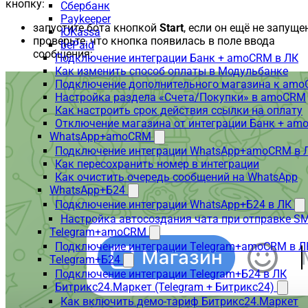
кнопку:
Сбербанк
Paykeeper
запустите бота кнопкой
Start
, если он ещё не запущен
ЮKassa
проверьте, что кнопка появилась в поле ввода
bePaid
сообщения;
Подключение интеграции Банк + amoCRM в ЛК
Как изменить способ оплаты в Модульбанке
Подключение дополнительного магазина к am
Настройка раздела «Счета/Покупки» в amoCRM
Как настроить срок действия ссылки на оплату
Отключение магазина от интеграции Банк + a
WhatsApp+amoCRM
Подключение интеграции WhatsApp+amoCRM в 
Как пересохранить номер в интеграции
Как очистить очередь сообщений на WhatsApp
WhatsApp+Б24
Подключение интеграции WhatsApp+Б24 в ЛК
Настройка автосоздания чата при отправке SM
Telegram+amoCRM
Подключение интеграции Telegram+amoCRM в Л
Telegram+Б24
Подключение интеграции Telegram+Б24 в ЛК
Битрикс24.Маркет (Telegram + Битрикс24)
Как включить демо-тариф Битрикс24.Маркет