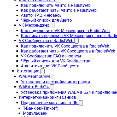
Как подключить Авито в RadistWeb
Как работают чаты Авито в RadistWeb
Авито: FAQ и нюансы
Чёрный список для Авито
VK Мессенджер
Как подключить VK Мессенджер в RadistWeb
Как писать первым в VK Мессенджер через Radi
VK Сообщества в RadistWeb
Как подключить VK Сообщества в RadistWeb
Как работают чаты VK Сообщества в RadistWeb
VK Сообщества: FAQ и нюансы
Чёрный список для VK Сообщества
Аналитика для VK Сообществ
Интеграции
WABA+amoCRM
Установка и настройка интеграции
WABA + Bitrix24
Установка приложения WABA в Б24 и подключен
Интернет-эквайринги банков
Подключение магазина в ЛК
Т-Банк (ex-Tinkoff)
Модульбанк