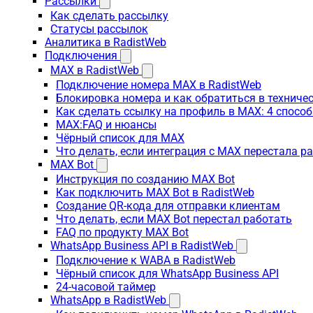
Рассылки
Как сделать рассылку
Статусы рассылок
Аналитика в RadistWeb
Подключения
MAX в RadistWeb
Подключение номера MAX в RadistWeb
Блокировка номера и как обратиться в технич
Как сделать ссылку на профиль в MAX: 4 способ
MAX:FAQ и нюансы
Чёрный список для MAX
Что делать, если интеграция с MAX перестала р
MAX Bot
Инструкция по созданию MAX Bot
Как подключить MAX Bot в RadistWeb
Создание QR-кода для отправки клиентам
Что делать, если MAX Bot перестал работать
FAQ по продукту MAX Bot
WhatsApp Business API в RadistWeb
Подключение к WABA в RadistWeb
Чёрный список для WhatsApp Business API
24-часовой таймер
WhatsApp в RadistWeb