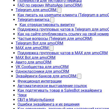
Полезности для тестового периода
FAQ по серому WhatsApp (amoCRM)
Telegram для amoCRM
Как писать на username клиента (Telegram в am
Telegram-визитка
Как отредактировать визитку
Поддержка групповых чатов в Telegram для am
Как на сайте опубликовать ссылку на свой номер
Частые вопросы (Telegram для amoCRM)
Telegram Bot для amoCRM
MAX для amoCRM
Поддержка групповых чатов в MAX для amoCRM
MAX Bot для amoCRM
Авито для amoCRM
VK Сообщества для amoCRM
Одноклассники для amoCRM
Эквайринги банков для amoCRM
Функционал интеграции
Автоматическое выставление ссылок
Как подтягивать товар в SalesBot эквайринга
Чеки
СБП в Модульбанке
Ошибки эквайринга и их решения
Как определить, тестовый или настоящий магаз