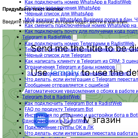
Как подключить номер WhatsApp в RadistWeb
Статусы подключения WhatsApp
Придумайте текст кнопки
Чёрный список для WhatsApp
Мой аккаунт в WhatsApp Business попал в бан. 
Введите текст кнопки, которая будет вести в магазин.
Как сменить подключенный номер WhatsApp на 
Как подключить почту для получения кода под
Telegram в RadistWeb
Как подключить номер Телеграмм в RadistWeb
Telegram - регистрация новых номеров: получен
Чёрный список для Telegram
Как написать клиенту в Telegram из CRM: 3 сцен
Ограничения Telegram и баны номеров
За что можно словить бан номера Telegram?
Что делать, если интеграция с Telegram переста
Сообщение отправляется с ошибкой
Автоматические уведомления о сбоях в работе 
Telegram Bot в RadistWeb
Как подключить Telegram Bot в RadistWeb
FAQ по продукту Telegram Bot
Инструкция по созданию и настройки бота в Bot
Одноклассники в RadistWeb
Подключение группы ОК в ЛК
Что делать, если интеграция перестала работать