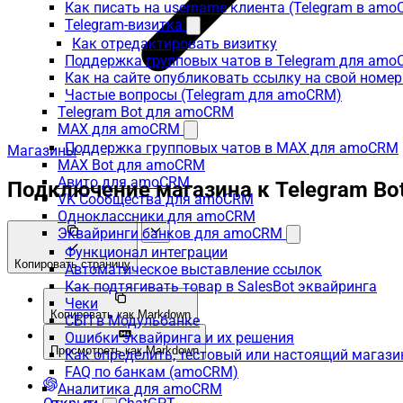
Как писать на username клиента (Telegram в am
Telegram-визитка
Как отредактировать визитку
Поддержка групповых чатов в Telegram для am
Как на сайте опубликовать ссылку на свой номер
Частые вопросы (Telegram для amoCRM)
Telegram Bot для amoCRM
MAX для amoCRM
Поддержка групповых чатов в MAX для amoCRM
Магазины
MAX Bot для amoCRM
Авито для amoCRM
Подключение магазина к Telegram Bo
VK Сообщества для amoCRM
Одноклассники для amoCRM
Эквайринги банков для amoCRM
Функционал интеграции
Копировать страницу
Автоматическое выставление ссылок
Как подтягивать товар в SalesBot эквайринга
Чеки
Копировать как Markdown
СБП в Модульбанке
Ошибки эквайринга и их решения
Просмотреть как Markdown
Как определить, тестовый или настоящий магаз
FAQ по банкам (amoCRM)
Аналитика для amoCRM