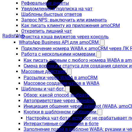
Реферальные анкеты
Уведомления и подписка на чат
Шаблоны быстрых ответов
Запрос NPS: выключить или изменить
Как писать клиенту из приложения amoCRM
Открепить лишний чат
RadistWeb
Очистка кэша виджетов через консоль
WhatsApp Business API для amoCRM
Подключение номера WABA к amoCRM через ЛК R
Работа с несколькими номерами
Как писать первым с любого номера WABA в a
Смена воронки и статуса для создания сделок 
Массовые действия
Рассылки через WABA в amoCRM
Массовое создание чатов в WABA
Шаблоны и чат-бот
Обзор: какой способ выбрать
Автоприветствие через salesbot
Инициация общения через salesbot (WABA, amo
Кнопки в шаблонном сообщении
Настройка чат-бота, если бот не срабатывает 
Интерактивные сообщения в боте
Заполнение полей в шаблоне WABA: руками и че