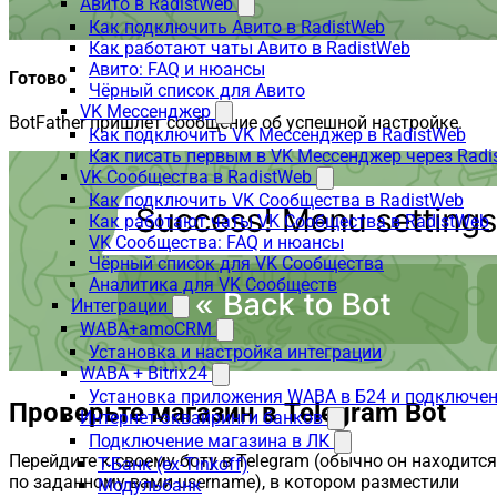
Авито в RadistWeb
Как подключить Авито в RadistWeb
Как работают чаты Авито в RadistWeb
Авито: FAQ и нюансы
Готово
Чёрный список для Авито
VK Мессенджер
BotFather пришлёт сообщение об успешной настройке.
Как подключить VK Мессенджер в RadistWeb
Как писать первым в VK Мессенджер через Radi
VK Сообщества в RadistWeb
Как подключить VK Сообщества в RadistWeb
Как работают чаты VK Сообщества в RadistWeb
VK Сообщества: FAQ и нюансы
Чёрный список для VK Сообщества
Аналитика для VK Сообществ
Интеграции
WABA+amoCRM
Установка и настройка интеграции
WABA + Bitrix24
Установка приложения WABA в Б24 и подключен
Проверьте магазин в Telegram Bot
Интернет-эквайринги банков
Подключение магазина в ЛК
Перейдите к своему боту в Telegram (обычно он находится
Т-Банк (ex-Tinkoff)
по заданному вами username), в котором разместили
Модульбанк