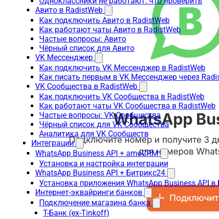
Одноклассники не работают: что проверить
Авито в RadistWeb
Как подключить Авито в RadistWeb
Как работают чаты Авито в RadistWeb
Частые вопросы: Авито
Чёрный список для Авито
VK Мессенджер
Как подключить VK Мессенджер в RadistWeb
Как писать первым в VK Мессенджер через Radi
VK Сообщества в RadistWeb
Как подключить VK Сообщества в RadistWeb
Как работают чаты VK Сообщества в RadistWeb
Частые вопросы: VK Сообщества
Чёрный список для VK Сообщества
Аналитика для VK Сообществ
Интеграции
WhatsApp Business API + amoCRM
Установка и настройка интеграции
WhatsApp Business API + Битрикс24
Установка приложения WhatsApp Business API в
Интернет-эквайринги банков
Подключение магазина банка
Т-Банк (ex-Tinkoff)