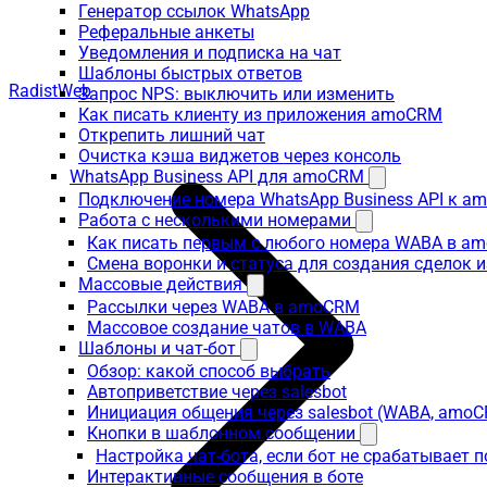
Генератор ссылок WhatsApp
Реферальные анкеты
Уведомления и подписка на чат
Шаблоны быстрых ответов
RadistWeb
Запрос NPS: выключить или изменить
Как писать клиенту из приложения amoCRM
Открепить лишний чат
Очистка кэша виджетов через консоль
WhatsApp Business API для amoCRM
Подключение номера WhatsApp Business API к a
Работа с несколькими номерами
Как писать первым с любого номера WABA в a
Смена воронки и статуса для создания сделок 
Массовые действия
Рассылки через WABA в amoCRM
Массовое создание чатов в WABA
Шаблоны и чат-бот
Обзор: какой способ выбрать
Автоприветствие через salesbot
Инициация общения через salesbot (WABA, amo
Кнопки в шаблонном сообщении
Настройка чат-бота, если бот не срабатывает 
Интерактивные сообщения в боте