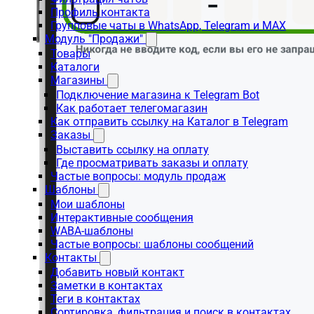
Профиль контакта
Групповые чаты в WhatsApp, Telegram и MAX
Модуль "Продажи"
Товары
Каталоги
Магазины
Подключение магазина к Telegram Bot
Как работает телегомагазин
Как отправить ссылку на Каталог в Telegram
Заказы
Выставить ссылку на оплату
Где просматривать заказы и оплату
Частые вопросы: модуль продаж
Шаблоны
Мои шаблоны
Интерактивные сообщения
WABA-шаблоны
Частые вопросы: шаблоны сообщений
Контакты
Добавить новый контакт
Заметки в контактах
Теги в контактах
Сортировка, фильтрация и поиск в контактах