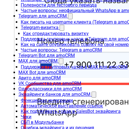
Полезности для тестового периода
Частые вопросы: неофициальный WhatsApp в a
Telegram для amoCRM
Как писать на username клиента (Telegram в am
Telegram-визитка
Как отредактировать визитку
Поддержка групповых чатов в Telegram для am
Как на сайте опубликовать ссылку на свой номер
Частые вопросы: Telegram в amoCRM
Telegram Bot для amoCRM
MAX для amoCRM
Поддержка групповых чатов в MAX для amoCRM
MAX Bot для amoCRM
Авито для amoCRM
VK Сообщества для amoCRM
Одноклассники для amoCRM
Эквайринги банков для amoCRM
Функционал интеграции
Автоматическое выставление ссылок
Как подтягивать товар в SalesBot эквайринга
Чеки
СБП в Модульбанке
Ошибки эквайринга и их решения