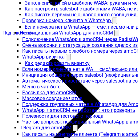
Заполнение полей в шаблоне WABA: руками и че
Как настроить salesbot с шаблонами WABA, не 
Как писать первым не с шаблонного сообщени
Проверка номера клиента в WhatsApp
Если номера нет в WhatsApp — смс, письмо или
Подключения
Неофициальный WhatsApp для amoCRM
Подключение WhatsApp к amoCRM через RadistW
Смена воронки и статуса для создания сделок и
Как писать первым с любого номера через amoC
WhatsApp-визитка
Как редактировать визитку
Если номера клиента нет в WA — смс/письмо ил
Инициация общения через salesbot (неофициаль
Автоматическое приветствие через salesbot на с
Меню в чат-боте
Рассылка для amoCRM
Массовое создание чатов
Поддержка групповых чатов в WhatsApp для A
WhatsApp + amoCRM не работает: что проверить
Полезности для тестового периода
Частые вопросы: неофициальный WhatsApp в a
Telegram для amoCRM
Как писать на username клиента (Telegram в am