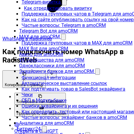
Telegram-визитка
Как отредактировать визитку
Поддержка групповых чатов в Telegram для am
Как на сайте опубликовать ссылку на свой номер
Частые вопросы: Telegram в amoCRM
Telegram Bot для amoCRM
MAX для amoCRM
WhatsApp в RadistWeb
Поддержка групповых чатов в MAX для amoCRM
MAX Bot для amoCRM
Как подключить номер WhatsApp в
Авито для amoCRM
RadistWeb
VK Сообщества для amoCRM
Одноклассники для amoCRM
Эквайринги банков для amoCRM
Функционал интеграции
Автоматическое выставление ссылок
Копировать страницу
Как подтягивать товар в SalesBot эквайринга
Чеки
СБП в Модульбанке
Копировать как Markdown
Ошибки эквайринга и их решения
Как определить, тестовый или настоящий магаз
Просмотреть как Markdown
Частые вопросы: эквайринг банков в amoCRM
Аналитика для amoCRM
Битрикс24
Открыть в ChatGPT