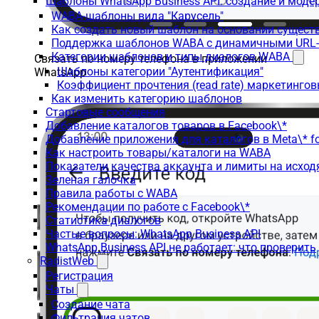
Шаблоны WhatsApp Business API: создание и моде
WABA-шаблоны вида "Карусель"
Как создать новый шаблон на основании сущес
Поддержка шаблонов WABA с динамичными URL
Категории шаблонов и типы диалогов WABA
Связать по номеру телефона в приложении
Шаблоны категории "Аутентификация"
WhatsApp
Коэффициент прочтения (read rate) маркетинго
Как изменить категорию шаблонов
Стартовые сообщения
Добавление каталогов товаров в Facebook\*
Добавление приложения для каталогов в Meta\* fo
Как настроить товары/каталоги на WABA
Показатели качества аккаунта и лимиты на исхо
Зеленая галочка
Правила работы с WABA
Рекомендации по работе с Facebook\*
Статистика диалогов
Частые вопросы: WhatsApp Business API
WhatsApp Business API не работает: что проверить
RadistWeb
Регистрация
Чаты
Создание чата
Фильтрация чатов