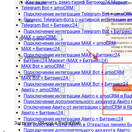
Как включить демо-тариф Битрикс24.Маркет
Telegram Bot + amoCRM
Подключение интеграции Telegram Bot + amoCR
Перенос Telegram-бота с нативной интеграции 
Telegram Bot + Битрикс24
Подключение интеграции Telegram Bot + Битрик
MAX + amoCRM
Подключение интеграции MAX + amoCRM
MAX + Битрикс24
Подключение интеграции MAX + Битрикс24
Битрикс24.Маркет (MAX + Битрикс24)
MAX Bot + amoCRM
Подключение интеграции MAX Bot + amoCRM
MAX Bot + Битрикс24
Подключение интеграции MAX Bot + Битрикс24
Авито + amoCRM
Подключение интеграции Авито к amoCRM в Rad
Подключение дополнительного аккаунта Авито 
Отключение Авито от интеграции с amoCRM в R
Авито + Битрикс24
Подключение интеграции Авито + Битрикс24
Загрузить QR-код в RadistWeb
Как работают чаты Авито в Открытых линиях Б
Подключение дополнительного аккаунта Авито: