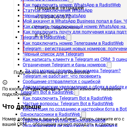
Как подключить номер WhatsApp в RadistWeb
Статусы подключения WhatsApp
Чёрный список для WhatsApp
Мой аккаунт в WhatsApp Business попал в бан. 
Как сменить подключенный номер WhatsApp на 
Как подключить почту для получения кода под
Telegram в RadistWeb
Как подключить номер Телеграмм в RadistWeb
Telegram - регистрация новых номеров: получен
Чёрный список для Telegram
Как написать клиенту в Telegram из CRM: 3 сцен
Ограничения Telegram и баны номеров
За что можно словить бан номера Telegram?
Подключённые номера в RadistWeb
Telegram не работает: что проверить
Сообщение отправляется с ошибкой
Автоматические уведомления о сбоях в работе 
По кнопке
«Редактировать»
можно изменить название
Telegram Bot в RadistWeb
подключения.
Как подключить Telegram Bot в RadistWeb
Частые вопросы: Telegram Bot в RadistWeb
Что дальше
Инструкция по созданию и настройки бота в Bot
Одноклассники в RadistWeb
Номер добавлен в личный кабинет. Теперь свяжите его с
Подключение группы Одноклассников
вашей CRM — обращения начнут попадать в сделки и
Одноклассники не работают: что проверить