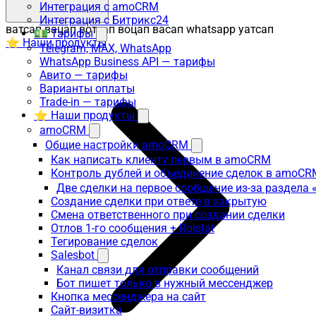
Интеграция с amoCRM
Интеграция с Битрикс24
ватсап вацап вотсап воцап васап whatsapp уатсап
💵 Тарифы
⭐ Наши продукты
Telegram, MAX, WhatsApp
WhatsApp Business API — тарифы
Авито — тарифы
Варианты оплаты
Trade-in — тарифы
⭐ Наши продукты
amoCRM
Общие настройки amoCRM
Как написать клиенту первым в amoCRM
Контроль дублей и объединение сделок в amoCR
Две сделки на первое сообщение из-за раздела
Создание сделки при ответе в закрытую
Смена ответственного при создании сделки
Отлов 1-го сообщения + Roistat
Тегирование сделок
Salesbot
Канал связи для отправки сообщений
Бот пишет только в нужный мессенджер
Кнопка мессенджера на сайт
Сайт-визитка