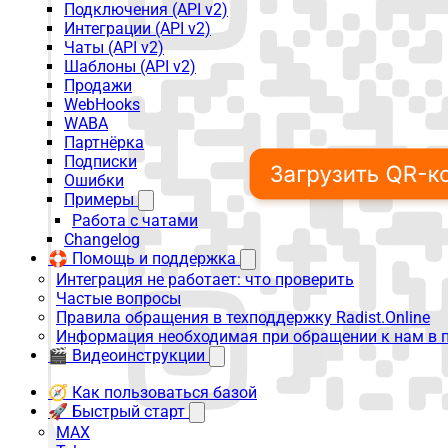
Подключения (API v2)
Интеграции (API v2)
Чаты (API v2)
Шаблоны (API v2)
Продажи
WebHooks
WABA
Партнёрка
Подписки
Ошибки
Примеры
Работа с чатами
Changelog
🛟 Помощь и поддержка
Интеграция не работает: что проверить
Частые вопросы
Правила обращения в техподдержку Radist.Online
Информация необходимая при обращении к нам в 
🎬 Видеоинструкции
🧭 Как пользоваться базой
🚀 Быстрый старт
MAX