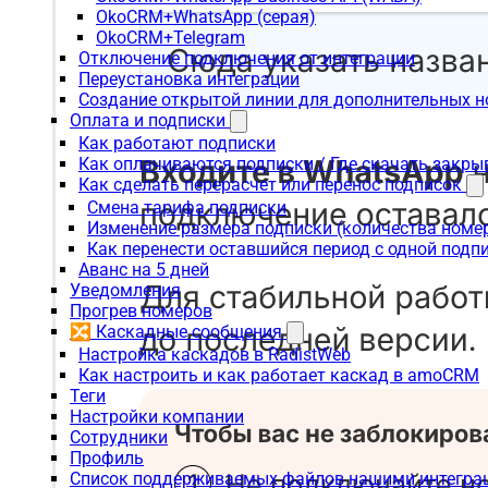
OkoCRM+WhatsApp (серая)
OkoCRM+Telegram
Отключение подключения от интеграции
Переустановка интеграции
Создание открытой линии для дополнительных 
Оплата и подписки
Как работают подписки
Как оплачиваются подписки / Где скачать зак
Как сделать перерасчет или перенос подписок
Смена тарифа подписки
Изменение размера подписки (количества номе
Как перенести оставшийся период с одной подп
Аванс на 5 дней
Уведомления
Прогрев номеров
🔀 Каскадные сообщения
Настройка каскадов в RadistWeb
Как настроить и как работает каскад в amoCRM
Теги
Настройки компании
Сотрудники
Профиль
Список поддерживаемых файлов нашими интегра