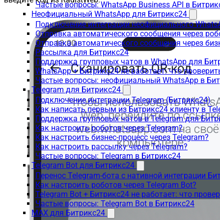
Частые вопросы: WhatsApp Business API в Битрик
Неофициальный WhatsApp для Битрикс24
Подключение интеграции неофициального WhatsA
Отправка автоматического сообщения через роб
Отправка автоматического сообщения через биз
Рассылка для Битрикс24
Поддержка групповых чатов в WhatsApp для Бит
WhatsApp + Битрикс24 не работает: что проверит
Частые вопросы: неофициальный WhatsApp в Би
Telegram для Битрикс24
Подключение интеграции Telegram (Битрикс24)
Как написать первым из Битрикс24 клиенту в Tel
Поддержка групповых чатов в Telegram для Битр
Как настроить роботов через Telegram?
Как настроить бизнес-процесс через Telegram?
Как настроить рассылку через Telegram?
Частые вопросы: Telegram в Битрикс24
Telegram Bot для Битрикс24
Перенос Telegram-бота с нативной интеграции Би
Как настроить роботов через Telegram Bot?
Telegram Bot + Битрикс24 не работает: что прове
Частые вопросы: Telegram Bot в Битрикс24
MAX для Битрикс24