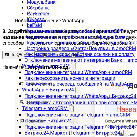
Модульбанк
Сбербанк
Paykeeper
ЮKassa
Новое подключение WhatsApp
bePaid
Подключение интеграции банка + amoCRM
3. Задайте название и выберите способ привязки.
Введит
Как изменить способ оплаты в Модульбанке
название подключения
и привяжите номер одним из двух
Подключение дополнительного магазина к am
способов — результат одинаковый, выбирайте удобный:
Настройка раздела «Счета/Покупки» в amoCRM
Как настроить срок действия ссылки на оплату
📷 По QR-коду
📱 По номеру телефона
Отключение магазина от интеграции Банк + a
WhatsApp + amoCRM
Нажмите
«Загрузить QR-код»
.
Подключение интеграции WhatsApp + amoCRM
Как пересохранить номер в интеграции
Как очистить очередь сообщений на WhatsApp
WhatsApp + Битрикс24
Подключение интеграции WhatsApp + Битрикс24
Настройка автосоздания чата при отправке SM
Telegram + amoCRM
Подключение интеграции Telegram + amoCRM
Telegram + Битрикс24
Подключение интеграции Telegram + Битрикс24
Битрикс24.Маркет (Telegram + Битрикс24)