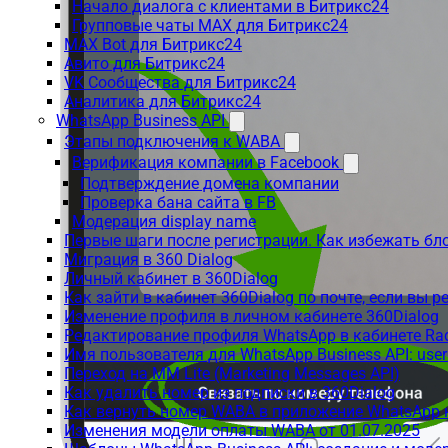
Начало диалога с клиентами в Битрикс24
Групповые чаты MAX для Битрикс24
MAX Bot для Битрикс24
Авито для Битрикс24
VK Сообщества для Битрикс24
Аналитика для Битрикс24
WhatsApp Business API
Этапы подключения к WABA
Верификация компании в Facebook
Подтверждение домена компании
Проверка бана сайта в FB
Модерация display name
Первые шаги после регистрации. Как избежать бл
Миграция в 360 Dialog
Личный кабинет в 360Dialog
Как зайти в кабинет 360Dialog по почте, если вы 
Изменение профиля в личном кабинете 360Dialog
Редактирование профиля WhatsApp в кабинете Ra
Имя пользователя для WhatsApp Business API: use
Переход на MM Lite (Marketing Messages API)
Как удалить номер из подписки в 360Dialog
Как вернуть номер WABA в приложение WhatsApp 
Изменения модели оплаты WABA от 01.07.2025