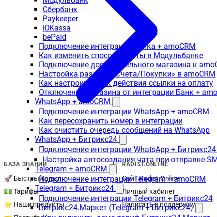
Модульбанк
Сбербанк
Paykeeper
ЮKassa
bePaid
Подключение интеграции банка + amoCRM
Как изменить способ оплаты в Модульбанке
Подключение дополнительного магазина к am
Настройка раздела «Счета/Покупки» в amoCRM
Как настроить срок действия ссылки на оплату
Отключение магазина от интеграции Банк + a
WhatsApp + amoCRM
Подключение интеграции WhatsApp + amoCRM
Как пересохранить номер в интеграции
Как очистить очередь сообщений на WhatsApp
WhatsApp + Битрикс24
Подключение интеграции WhatsApp + Битрикс24
Настройка автосоздания чата при отправке SM
БАЗА ЗНАНИЙ
RADIST.ONLINE
Telegram + amoCRM
🚀 Быстрый старт
Подключение интеграции Telegram + amoCRM
Сайт Radist.Online
Telegram + Битрикс24
💵 Тарифы
Личный кабинет
Подключение интеграции Telegram + Битрикс24
⭐ Наши продукты
Написать в поддержку
Битрикс24.Маркет (Telegram + Битрикс24)