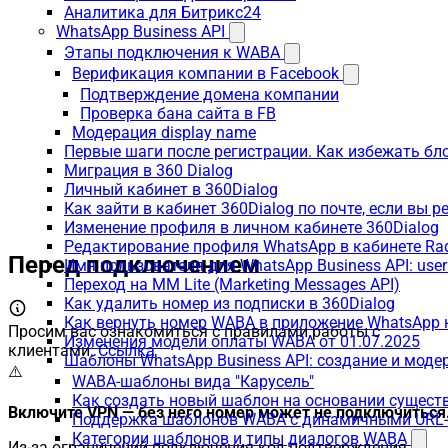
Аналитика для Битрикс24
WhatsApp Business API
Этапы подключения к WABA
Верификация компании в Facebook
Подтверждение домена компании
Проверка бана сайта в FB
Модерация display name
Первые шаги после регистрации. Как избежать бл
Миграция в 360 Dialog
Личный кабинет в 360Dialog
Как зайти в кабинет 360Dialog по почте, если вы 
Изменение профиля в личном кабинете 360Dialog
Редактирование профиля WhatsApp в кабинете Ra
Перед подключением
Имя пользователя для WhatsApp Business API: use
Переход на MM Lite (Marketing Messages API)
Как удалить номер из подписки в 360Dialog
Как вернуть номер WABA в приложение WhatsApp 
Просим вас ознакомиться с правилами работы с
Изменения модели оплаты WABA от 01.07.2025
клиентами:
Ссылка
Шаблоны WhatsApp Business API: создание и моде
⚠️
WABA-шаблоны вида "Карусель"
Как создать новый шаблон на основании сущес
Включите VPN — без него номер может не подключиться
Поддержка шаблонов WABA с динамичными URL
Категории шаблонов и типы диалогов WABA
Из-за ограничений подключения код подтверждения