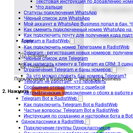
Текстовая инструкция по добавлению ном
Что дальше
Статусы подключения WhatsApp
Чёрный список для WhatsApp
Мой аккаунт в WhatsApp Business попал в бан. 
Как сменить подключенный номер WhatsApp на 
Как подключить почту для получения кода под
Telegram в RadistWeb
Как подключить номер Телеграмм в RadistWeb
Telegram - регистрация новых номеров: получен
Чёрный список для Telegram
Как написать клиенту в Telegram из CRM: 3 сцен
Ограничения Telegram и баны номеров
За что можно словить бан номера Telegram?
Подключения в RadistWeb — WhatsApp Business
Telegram не работает: что проверить
Сообщение отправляется с ошибкой
2. Нажмите
.
Автоматические уведомления о сбоях в работе 
Telegram Bot в RadistWeb
Как подключить Telegram Bot в RadistWeb
Частые вопросы: Telegram Bot в RadistWeb
Инструкция по созданию и настройки бота в Bot
Одноклассники в RadistWeb
Подключение группы Одноклассников