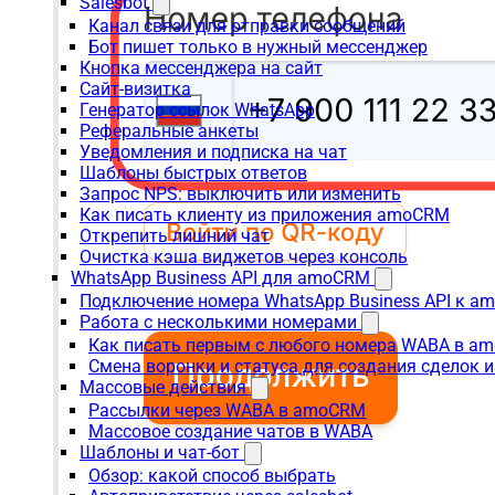
Salesbot
Канал связи для отправки сообщений
Бот пишет только в нужный мессенджер
Кнопка мессенджера на сайт
Сайт-визитка
Генератор ссылок WhatsApp
Реферальные анкеты
Уведомления и подписка на чат
Шаблоны быстрых ответов
Запрос NPS: выключить или изменить
Как писать клиенту из приложения amoCRM
Открепить лишний чат
Очистка кэша виджетов через консоль
WhatsApp Business API для amoCRM
Подключение номера WhatsApp Business API к a
Работа с несколькими номерами
Как писать первым с любого номера WABA в a
Смена воронки и статуса для создания сделок 
Массовые действия
Рассылки через WABA в amoCRM
Массовое создание чатов в WABA
Шаблоны и чат-бот
Обзор: какой способ выбрать