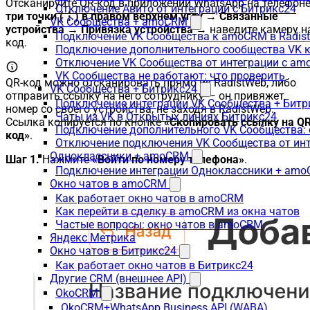
Отсканируйте QR-код в приложении WhatsApp на телефоне
Отключение Авито от интеграции с Битрикс24
три точки (⋮) в правом верхнем углу → Связанные
VK Сообщества + amoCRM
устройства → Привязка устройства
→ наведите камеру н
Подключение VK Сообщества к amoCRM в Radis
код.
Подключение дополнительного сообщества VK к
Отключение VK Сообщества от интеграции с am
VK Сообщества не работают: что проверить
QR-код можно отсканировать прямо из RadistWeb, либо
VK Сообщества + Битрикс24
отправить ссылку на него сотруднику — он привяжет
Подключение интеграции VK Сообщества + Битр
номер со своего устройства, не заходя в RadistWeb.
Чаты из VK в Открытых линиях Битрикс24
Ссылка копируется по кнопке
«Скопировать ссылку на QR
Подключение дополнительного VK Сообщества: 
код»
.
Отключение подключения VK Сообщества от инт
Одноклассники + amoCRM
Шаг 1.
Нажмите
«Войти по номеру телефона»
.
Подключение интеграции Одноклассники + am
Окно чатов в amoCRM
Как работает окно чатов в amoCRM
Как перейти в сделку в amoCRM из окна чатов
Частые вопросы: окно чатов в amoCRM
Яндекс Метрика
Окно чатов в Битрикс24
Как работает окно чатов в Битрикс24
Другие CRM (внешнее API)
OkoCRM
OkoCRM+WhatsApp Business API (WABA)