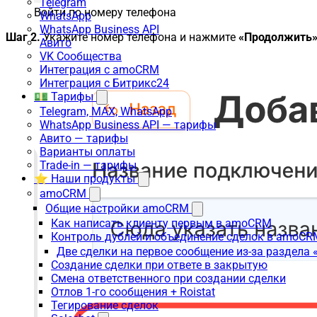
Telegram
Войти по номеру телефона
WhatsApp
WhatsApp Business API
Шаг 2.
Укажите номер телефона и нажмите
«Продолжить
Авито
VK Сообщества
Интеграция с amoCRM
Интеграция с Битрикс24
💵 Тарифы
Telegram, MAX, WhatsApp
WhatsApp Business API — тарифы
Авито — тарифы
Варианты оплаты
Trade-in — тарифы
⭐ Наши продукты
amoCRM
Общие настройки amoCRM
Как написать клиенту первым в amoCRM
Контроль дублей и объединение сделок в amoCR
Две сделки на первое сообщение из-за раздела
Создание сделки при ответе в закрытую
Смена ответственного при создании сделки
Отлов 1-го сообщения + Roistat
Тегирование сделок