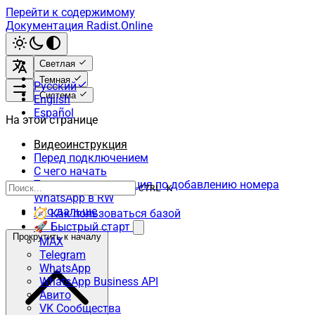
Перейти к содержимому
Документация Radist.Online
Светлая
Темная
Русский
Система
English
Español
На этой странице
Видеоинструкция
Перед подключением
С чего начать
Текстовая инструкция по добавлению номера
CTRL K
WhatsApp в RW
Что дальше
🧭 Как пользоваться базой
🚀 Быстрый старт
Прокрутить к началу
MAX
Telegram
WhatsApp
WhatsApp Business API
Авито
VK Сообщества