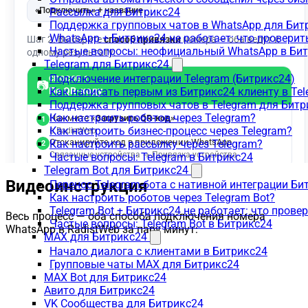
Рассылка для Битрикс24
Поддержка групповых чатов в WhatsApp для Бит
WhatsApp + Битрикс24 не работает: что проверит
Частые вопросы: неофициальный WhatsApp в Би
Telegram для Битрикс24
Подключение интеграции Telegram (Битрикс24)
Как написать первым из Битрикс24 клиенту в Tel
Поддержка групповых чатов в Telegram для Битр
Как настроить роботов через Telegram?
Как настроить бизнес-процесс через Telegram?
Как настроить рассылку через Telegram?
Частые вопросы: Telegram в Битрикс24
Telegram Bot для Битрикс24
Видеоинструкция
Перенос Telegram-бота с нативной интеграции Би
Как настроить роботов через Telegram Bot?
Telegram Bot + Битрикс24 не работает: что прове
Весь процесс — оба способа подключения номера
Частые вопросы: Telegram Bot в Битрикс24
WhatsApp в RadistWeb за пару минут:
MAX для Битрикс24
Начало диалога с клиентами в Битрикс24
Групповые чаты MAX для Битрикс24
MAX Bot для Битрикс24
Авито для Битрикс24
VK Сообщества для Битрикс24