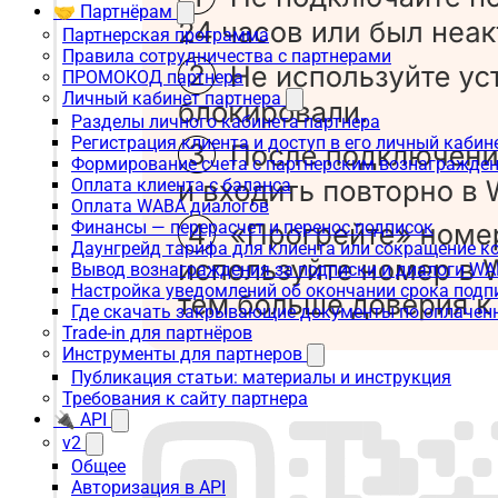
🤝 Партнёрам
Партнерская программа
Правила сотрудничества с партнерами
ПРОМОКОД партнера
Личный кабинет партнера
Разделы личного кабинета партнера
Регистрация клиента и доступ в его личный кабин
Формирование счета с партнерским вознагражде
Оплата клиента с баланса
Оплата WABA диалогов
Финансы — перерасчет и перенос подписок
Даунгрейд тарифа для клиента или сокращение к
Вывод вознаграждения за подписки и диалоги W
Настройка уведомлений об окончании срока подп
Где скачать закрывающие документы по оплачен
Trade-in для партнёров
Инструменты для партнеров
Публикация статьи: материалы и инструкция
Требования к сайту партнера
🔌 API
v2
Общее
Авторизация в API