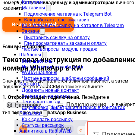
Каталоги
номера доступно
владельцу и администраторам
личного
Магазины
кабинета.
Подключение магазина к Telegram Bot
Как работает телегомагазин
Войти в RadistWeb →
Как отправить ссылку на Каталог в Telegram
Заказы
Выставить ссылку на оплату
Где просматривать заказы и оплату
Если вы — партнёр
Частые вопросы: модуль продаж
Шаблоны
Текстовая инструкция по добавлени
Мои шаблоны
номера WhatsApp в RW
Интерактивные сообщения
WABA-шаблоны
Частые вопросы: шаблоны сообщений
Сначала номер добавляется в личный кабинет, а затем
Контакты
подключается к amoCRM в том же кабинете.
Добавить новый контакт
Заметки в контактах
1. Откройте раздел подключений.
Перейдите в
Теги в контактах
→
и выберит
Сортировка, фильтрация и поиск в контактах
тип подключения
WhatsApp Business
.
Рассылки
Как сделать рассылку
Статусы рассылок
Аналитика в RadistWeb