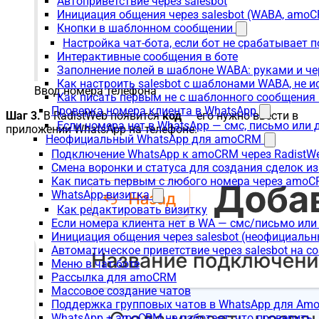
Автоприветствие через salesbot
Инициация общения через salesbot (WABA, amo
Кнопки в шаблонном сообщении
Настройка чат-бота, если бот не срабатывает 
Интерактивные сообщения в боте
Заполнение полей в шаблоне WABA: руками и че
Как настроить salesbot с шаблонами WABA, не 
Ввод номера телефона
Как писать первым не с шаблонного сообщени
Проверка номера клиента в WhatsApp
Шаг 3.
В RadistWeb появится
код
— его нужно ввести в
Если номера нет в WhatsApp — смс, письмо или
приложении WhatsApp на телефоне.
Неофициальный WhatsApp для amoCRM
Подключение WhatsApp к amoCRM через RadistW
Смена воронки и статуса для создания сделок и
Как писать первым с любого номера через amoC
WhatsApp-визитка
Как редактировать визитку
Если номера клиента нет в WA — смс/письмо ил
Инициация общения через salesbot (неофициаль
Автоматическое приветствие через salesbot на с
Меню в чат-боте
Рассылка для amoCRM
Массовое создание чатов
Поддержка групповых чатов в WhatsApp для A
WhatsApp + amoCRM не работает: что проверить