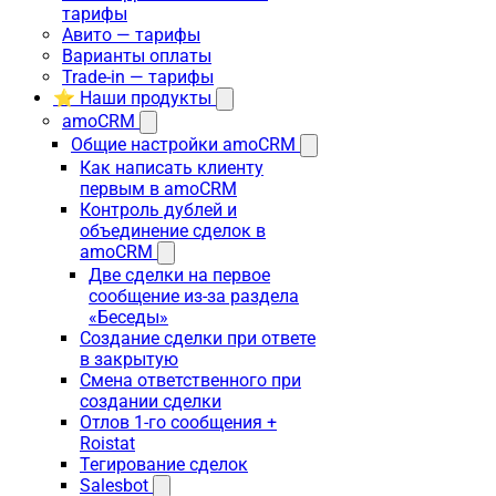
тарифы
Авито — тарифы
Варианты оплаты
Trade-in — тарифы
⭐ Наши продукты
amoCRM
Общие настройки amoCRM
Как написать клиенту
первым в amoCRM
Контроль дублей и
объединение сделок в
amoCRM
Две сделки на первое
сообщение из-за раздела
«Беседы»
Создание сделки при ответе
в закрытую
Смена ответственного при
создании сделки
Отлов 1-го сообщения +
Roistat
Тегирование сделок
Salesbot