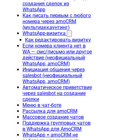
создания сделок из
WhatsApp
Как писать первым с любого
номера через amoCRM
(мультиаккаунтинг)
WhatsApp-визитка
Как редактировать визитку
Если номера клиента нет в
WA — смс/письмо или другое
действие (неофициальный
WhatsApp, amoCRM)
Инициация общения через
salesbot (неофициальный
WhatsApp, amoCRM)
Автоматическое приветствие
через salesbot на создание
сделки
Меню в чат-боте
Рассылка для amoCRM
Массовое создание чатов
Поддержка групповых чатов
в WhatsApp для AmoCRM
WhatsApp + amoCRM не