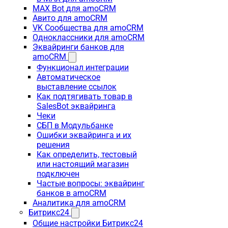
MAX Bot для amoCRM
Авито для amoCRM
VK Сообщества для amoCRM
Одноклассники для amoCRM
Эквайринги банков для
amoCRM
Функционал интеграции
Автоматическое
выставление ссылок
Как подтягивать товар в
SalesBot эквайринга
Чеки
СБП в Модульбанке
Ошибки эквайринга и их
решения
Как определить, тестовый
или настоящий магазин
подключен
Частые вопросы: эквайринг
банков в amoCRM
Аналитика для amoCRM
Битрикс24
Общие настройки Битрикс24