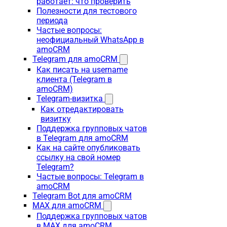
работает: что проверить
Полезности для тестового
периода
Частые вопросы:
неофициальный WhatsApp в
amoCRM
Telegram для amoCRM
Как писать на username
клиента (Telegram в
amoCRM)
Telegram-визитка
Как отредактировать
визитку
Поддержка групповых чатов
в Telegram для amoCRM
Как на сайте опубликовать
ссылку на свой номер
Telegram?
Частые вопросы: Telegram в
amoCRM
Telegram Bot для amoCRM
MAX для amoCRM
Поддержка групповых чатов
в MAX для amoCRM