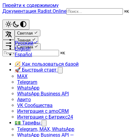
Перейти к содержимому
Документация Radist.Online
⌘
K
Светлая
Темная
Русский
Система
English
⌘
K
Español
🧭 Как пользоваться базой
🚀 Быстрый старт
MAX
Telegram
WhatsApp
WhatsApp Business API
Авито
VK Сообщества
Интеграция с amoCRM
Интеграция с Битрикс24
💵 Тарифы
Telegram, MAX, WhatsApp
WhatsApp Business API —