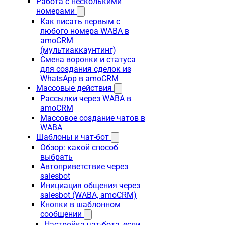
Работа с несколькими
номерами
Как писать первым с
любого номера WABA в
amoCRM
(мультиаккаунтинг)
Смена воронки и статуса
для создания сделок из
WhatsApp в amoCRM
Массовые действия
Рассылки через WABA в
amoCRM
Массовое создание чатов в
WABA
Шаблоны и чат-бот
Обзор: какой способ
выбрать
Автоприветствие через
salesbot
Инициация общения через
salesbot (WABA, amoCRM)
Кнопки в шаблонном
сообщении
Настройка чат-бота, если