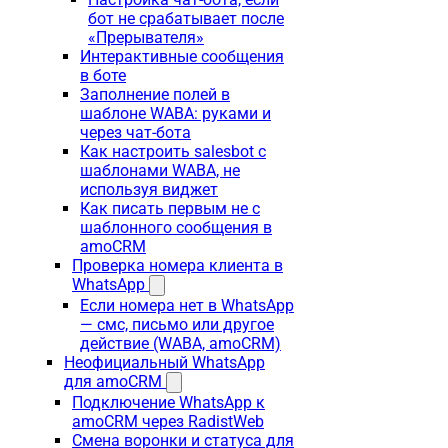
бот не срабатывает после
«Прерывателя»
Интерактивные сообщения
в боте
Заполнение полей в
шаблоне WABA: руками и
через чат-бота
Как настроить salesbot с
шаблонами WABA, не
используя виджет
Как писать первым не с
шаблонного сообщения в
amoCRM
Проверка номера клиента в
WhatsApp
Если номера нет в WhatsApp
— смс, письмо или другое
действие (WABA, amoCRM)
Неофициальный WhatsApp
для amoCRM
Подключение WhatsApp к
amoCRM через RadistWeb
Смена воронки и статуса для