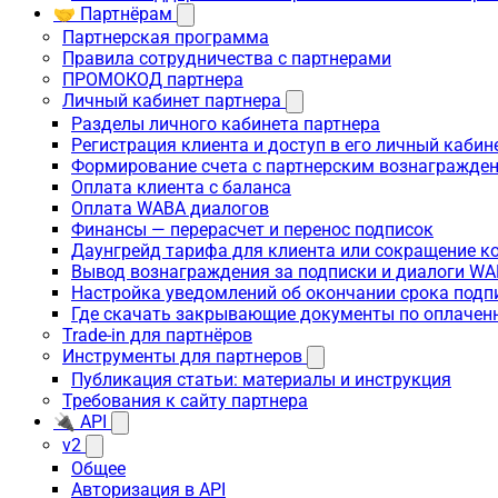
🤝 Партнёрам
Партнерская программа
Правила сотрудничества с партнерами
ПРОМОКОД партнера
Личный кабинет партнера
Разделы личного кабинета партнера
Регистрация клиента и доступ в его личный кабин
Формирование счета с партнерским вознагражде
Оплата клиента с баланса
Оплата WABA диалогов
Финансы — перерасчет и перенос подписок
Даунгрейд тарифа для клиента или сокращение к
Вывод вознаграждения за подписки и диалоги W
Настройка уведомлений об окончании срока подп
Где скачать закрывающие документы по оплачен
Trade-in для партнёров
Инструменты для партнеров
Публикация статьи: материалы и инструкция
Требования к сайту партнера
🔌 API
v2
Общее
Авторизация в API