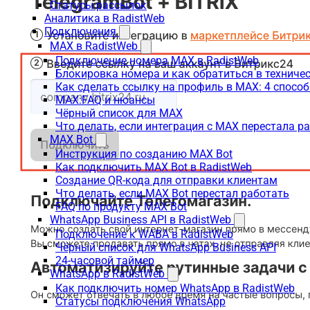
Статусы рассылок
Аналитика в RadistWeb
Подключения
MAX в RadistWeb
Подключение номера MAX в RadistWeb
Блокировка номера и как обратиться в технич
Как сделать ссылку на профиль в MAX: 4 способ
MAX:FAQ и нюансы
Чёрный список для MAX
Что делать, если интеграция с MAX перестала р
MAX Bot
Инструкция по созданию MAX Bot
Как подключить MAX Bot в RadistWeb
Создание QR-кода для отправки клиентам
Что делать, если MAX Bot перестал работать
FAQ по продукту MAX Bot
WhatsApp Business API в RadistWeb
Подключение к WABA в RadistWeb
Чёрный список для WhatsApp Business API
24-часовой таймер
WhatsApp в RadistWeb
Как подключить номер WhatsApp в RadistWeb
Статусы подключения WhatsApp