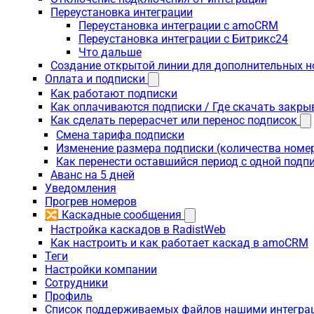
Переустановка интеграции
Переустановка интеграции с amoCRM
Переустановка интеграции с Битрикс24
Что дальше
Создание открытой линии для дополнительных 
Оплата и подписки
Как работают подписки
Как оплачиваются подписки / Где скачать зак
Как сделать перерасчет или перенос подписок
Смена тарифа подписки
Изменение размера подписки (количества номе
Как перенести оставшийся период с одной подп
Аванс на 5 дней
Уведомления
Прогрев номеров
🔀 Каскадные сообщения
Настройка каскадов в RadistWeb
Как настроить и как работает каскад в amoCRM
Теги
Настройки компании
Сотрудники
Профиль
Список поддерживаемых файлов нашими интегра