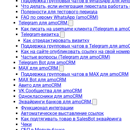
Поддержка групповых чатов в WhatsApp для A
Что делать, если интеграция перестала работат
Полезности для тестового периода
FAQ по серому WhatsApp (amoCRM)
Telegram для amoCRM
Как писать на username клиента (Telegram в am
Telegram-визитка
Как отредактировать визитку
Поддержка групповых чатов в Telegram для am
Как на сайте опубликовать ссылку на свой номер
Частые вопросы (Telegram для amoCRM)
Telegram Bot для amoCRM
MAX для amoCRM
Поддержка групповых чатов в MAX для amoCRM
MAX Bot для amoCRM
Авито для amoCRM
VK Сообщества для amoCRM
Одноклассники для amoCRM
Эквайринги банков для amoCRM
Функционал интеграции
Автоматическое выставление ссылок
Как подтягивать товар в SalesBot эквайринга
Чеки
СБП в Модульбанке