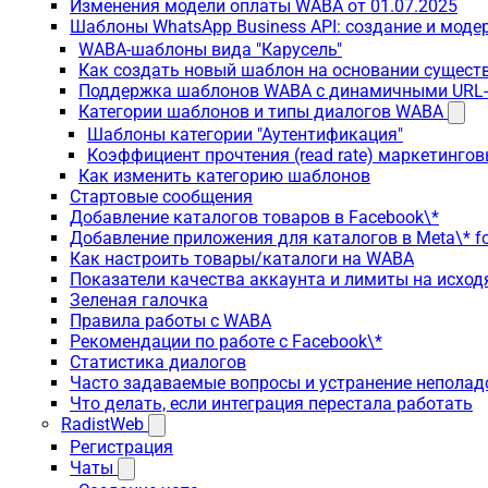
Изменения модели оплаты WABA от 01.07.2025
Шаблоны WhatsApp Business API: создание и моде
WABA-шаблоны вида "Карусель"
Как создать новый шаблон на основании сущес
Поддержка шаблонов WABA с динамичными URL
Категории шаблонов и типы диалогов WABA
Шаблоны категории "Аутентификация"
Коэффициент прочтения (read rate) маркетинго
Как изменить категорию шаблонов
Стартовые сообщения
Добавление каталогов товаров в Facebook\*
Добавление приложения для каталогов в Meta\* fo
Как настроить товары/каталоги на WABA
Показатели качества аккаунта и лимиты на исхо
Зеленая галочка
Правила работы с WABA
Рекомендации по работе с Facebook\*
Статистика диалогов
Часто задаваемые вопросы и устранение неполад
Что делать, если интеграция перестала работать
RadistWeb
Регистрация
Чаты