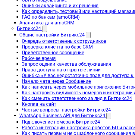
Ошибки эквайринга и их решения
Как определить, тестовый или настоящий магаз
FAQ по банкам (amoCRM)
Аналитика для amoCRM
Битрикс24
Общие настройки Битрикс24
Очередь ответственных сотрудников
Проверка клиента по базе CRM
Приветственное сообщение
Рабочее время
Запрос оценки качества обслуживания
Права доступа на открытые линии
Ошибка «У вас недостаточно прав для доступа 
Начало чата через Сообщение
Как написать через мобильное приложение Битр
Как настроить видимость номеров и интеграций
Как сменить ответственного за лид в Битрикс24
Кнопка на сайт
Частые вопросы: настройки Битрикс24
WhatsApp Business API для Битрикс24
Подключение номера к Битрикс24
Работа интеграции, настройка роботов БП и рас
Как писать первым не с шаблонного сообщения 