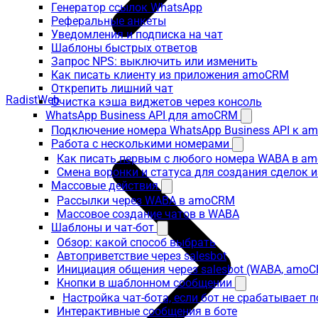
Генератор ссылок WhatsApp
Реферальные анкеты
Уведомления и подписка на чат
Шаблоны быстрых ответов
Запрос NPS: выключить или изменить
Как писать клиенту из приложения amoCRM
Открепить лишний чат
RadistWeb
Очистка кэша виджетов через консоль
WhatsApp Business API для amoCRM
Подключение номера WhatsApp Business API к a
Работа с несколькими номерами
Как писать первым с любого номера WABA в a
Смена воронки и статуса для создания сделок 
Массовые действия
Рассылки через WABA в amoCRM
Массовое создание чатов в WABA
Шаблоны и чат-бот
Обзор: какой способ выбрать
Автоприветствие через salesbot
Инициация общения через salesbot (WABA, amo
Кнопки в шаблонном сообщении
Настройка чат-бота, если бот не срабатывает 
Интерактивные сообщения в боте