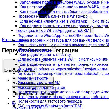
Заполнение полей в шаблоне WABA: руками и че
Как настроить salesbot с шаблонами WABA, не 
Как писать первым не с шаблонного сообщени
Проверка номера клиента в WhatsApp
Если номера клиента нет в WhatsApp — смс, пи
Как редактировать триггер на проверку номер
Неофициальный WhatsApp для amoCRM
Подключение WhatsApp к amoCRM через RadistW
Интеграции
Смена воронки и статуса для создания сделок и
Как писать первым с любого номера через amoC
Переустановка интеграции
WhatsApp-визитка
Как редактировать визитку
Если номера клиента нет в WA — смс/письмо ил
Как редактировать триггер на проверку номер
Инициация общения через salesbot (неофициаль
Копировать страницу
Автоматическое приветствие через salesbot на с
Меню в чат-боте
Рассылка для amoCRM
Копировать как Markdown
Массовое создание чатов
Поддержка групповых чатов в WhatsApp для A
Просмотреть как Markdown
Что делать, если интеграция перестала работат
Полезности для тестового периода
FAQ по серому WhatsApp (amoCRM)
Открыть в ChatGPT