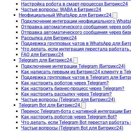
Настройка робота в смарт-процессах Битрикс24
Частые вопросы: WABA в Битрикс24
Неофициальный WhatsApp для Битрикс24
Подключение интеграции неофициального WhatsA
Отправка автоматического сообщения через роб
Отправка автоматического сообщения через биз
Рассылка для Битрикс24
Поддержка групповых чатов в WhatsApp для Бит
Что делать, если интеграция перестала работать
FAQ для Битрикс24
Telegram для Битрикс24
Подключение интеграции Telegram (Битрикс24)
Как написать первым из Битрикс24 клиенту в Tel
Поддержка групповых чатов в Telegram для Битр
Как настроить роботов через Telegram?
Как настроить бизнес-процесс через Telegram?
Как настроить рассылку через Telegram?
Частые вопросы (Telegram для Битрикс24)
Telegram Bot для Битрикс24
Перенос Telegram-бота с нативной интеграции Би
Как настроить роботов через Telegram Bot?
Что делать, если Telegram Bot перестал работать
Частые вопросы (Telegram Bot для Битрикс24)