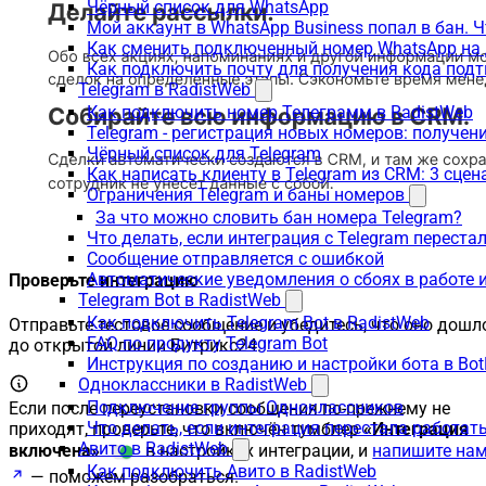
Чёрный список для WhatsApp
Мой аккаунт в WhatsApp Business попал в бан. 
Как сменить подключенный номер WhatsApp на 
Как подключить почту для получения кода под
Telegram в RadistWeb
Как подключить номер Телеграмм в RadistWeb
Telegram - регистрация новых номеров: получен
Чёрный список для Telegram
Как написать клиенту в Telegram из CRM: 3 сцен
Ограничения Telegram и баны номеров
За что можно словить бан номера Telegram?
Что делать, если интеграция с Telegram переста
Сообщение отправляется с ошибкой
Автоматические уведомления о сбоях в работе 
Проверьте интеграцию
Telegram Bot в RadistWeb
Как подключить Telegram Bot в RadistWeb
Отправьте тестовое сообщение и убедитесь, что оно дошл
FAQ по продукту Telegram Bot
до открытой линии Битрикс24.
Инструкция по созданию и настройки бота в Bot
Одноклассники в RadistWeb
Подключение группы Одноклассников
Если после переустановки сообщения по-прежнему не
Что делать, если интеграция перестала работать
приходят, проверьте, что включён тумблер
«Интеграция
Авито в RadistWeb
включена»
в настройках интеграции, и
напишите на
Как подключить Авито в RadistWeb
— поможем разобраться.