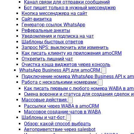
Канал связи для отправки сообщений
Бот пишет только в нужный мессенджер
Кнопка мессенджера на сайт
Сайт-визитка
Генератор ссылок WhatsApp
Реферальные анкеты
Уведомления и подписка на чат
Шаблоны быстрых ответов
Запрос NPS: выключить или изменить
Как писать клиенту из приложения amoCRM
Открепить лишний чат
Очистка кэша виджетов через консоль
WhatsApp Business API для amoCRM
Подключение номера WhatsApp Business API к a
Работа с несколькими номерами
Как писать первым с любого номера WABA в a
Смена воронки и статуса для создания сделок 
Массовые действия
Рассылки через WABA в amoCRM
Массовое создание чатов в WABA
Шаблоны и чат-бот
Обзор: какой способ выбрать
Автоприветствие через salesbot