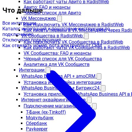
Как работают чаты Авито в RadistWeb
Авито: FAQ и нюансы
Что дальше
Чёрный список для Авито
VK Мессенджер
Все интеграции
Как подключить VK Мессенджер в RadistWeb
Каталог интеграций и пошаговые инструкции по
Как писать первым в VK Мессенджер через Radi
подключению
VK Сообщества в RadistWeb
Отключение подключения
Как подключить VK Сообщества в RadistWeb
Как отвязать номер, бота или группу от CRM
Как работают чаты VK Сообщества в RadistWeb
VK Сообщества: FAQ и нюансы
Чёрный список для VK Сообщества
Аналитика для VK Сообществ
Интеграции
WhatsApp Business API + amoCRM
Установка и настройка интеграции
WhatsApp Business API + Битрикс24
Установка приложения WhatsApp Business API в
Интернет-эквайринги банков
Подключение магазина банка
Т-Банк (ex-Tinkoff)
Модульбанк
Сбербанк
Paykeeper