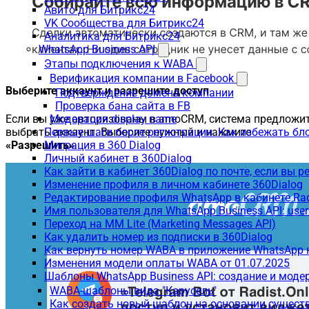
Авито для Битрикс24
VK Сообщества для Битрикс24
Аналитика для Битрикс24
WhatsApp Business API
Этапы подключения к WABA
Верификация компании в Facebook
Выберите аккаунт и разрешите доступ
Подтверждение домена компании
Проверка бана сайта в FB
Если вы уже авторизованы в amoCRM, система предложи
Модерация display name
выбрать аккаунт. Выберите нужный и нажмите
Первые шаги после регистрации. Как избежать бл
«Разрешить»
.
Миграция в 360 Dialog
Личный кабинет в 360Dialog
Как зайти в кабинет 360Dialog по почте, если вы 
Изменение профиля в личном кабинете 360Dialog
Редактирование профиля WhatsApp в кабинете Ra
Имя пользователя для WhatsApp Business API: use
Переход на MM Lite (Marketing Messages API)
Как удалить номер из подписки в 360Dialog
Как вернуть номер WABA в приложение WhatsApp 
Изменения модели оплаты WABA от 01.07.2025
Шаблоны WhatsApp Business API: создание и моде
WABA-шаблоны вида "Карусель"
Как создать новый шаблон на основании сущес