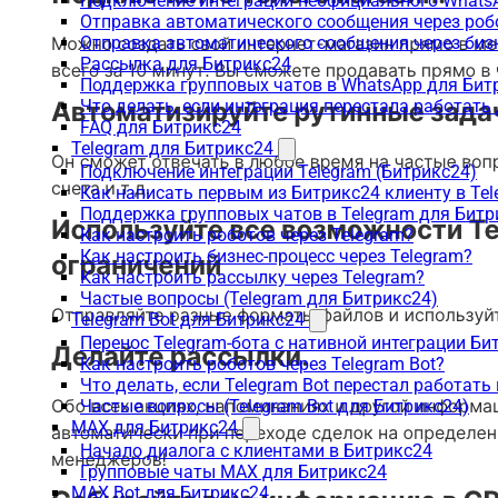
Подключение интеграции неофициального WhatsA
Отправка автоматического сообщения через роб
Отправка автоматического сообщения через биз
Рассылка для Битрикс24
Поддержка групповых чатов в WhatsApp для Бит
Что делать, если интеграция перестала работать
FAQ для Битрикс24
Telegram для Битрикс24
Подключение интеграции Telegram (Битрикс24)
Как написать первым из Битрикс24 клиенту в Tel
Поддержка групповых чатов в Telegram для Битр
Как настроить роботов через Telegram?
Как настроить бизнес-процесс через Telegram?
Как настроить рассылку через Telegram?
Частые вопросы (Telegram для Битрикс24)
Telegram Bot для Битрикс24
Перенос Telegram-бота с нативной интеграции Би
Как настроить роботов через Telegram Bot?
Что делать, если Telegram Bot перестал работать
Частые вопросы (Telegram Bot для Битрикс24)
MAX для Битрикс24
Начало диалога с клиентами в Битрикс24
Групповые чаты MAX для Битрикс24
MAX Bot для Битрикс24