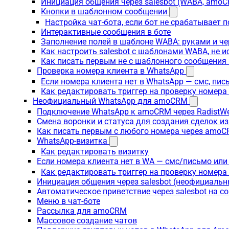
Инициация общения через salesbot (WABA, amo
Кнопки в шаблонном сообщении
Настройка чат-бота, если бот не срабатывает 
Интерактивные сообщения в боте
Заполнение полей в шаблоне WABA: руками и че
Как настроить salesbot с шаблонами WABA, не 
Как писать первым не с шаблонного сообщени
Проверка номера клиента в WhatsApp
Если номера клиента нет в WhatsApp — смс, пи
Как редактировать триггер на проверку номер
Неофициальный WhatsApp для amoCRM
Подключение WhatsApp к amoCRM через RadistW
Смена воронки и статуса для создания сделок и
Как писать первым с любого номера через amoC
WhatsApp-визитка
Как редактировать визитку
Если номера клиента нет в WA — смс/письмо ил
Как редактировать триггер на проверку номер
Инициация общения через salesbot (неофициаль
Автоматическое приветствие через salesbot на с
Меню в чат-боте
Рассылка для amoCRM
Массовое создание чатов