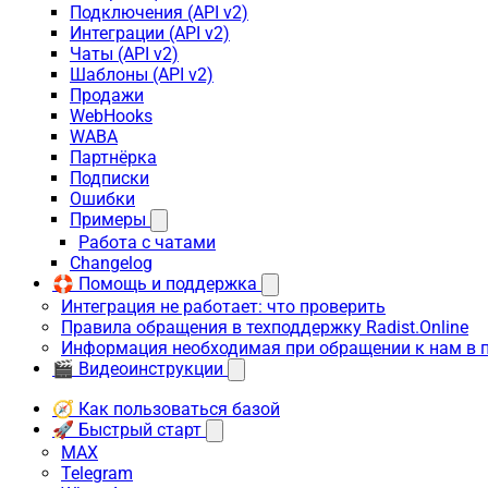
Подключения (API v2)
Интеграции (API v2)
Чаты (API v2)
Шаблоны (API v2)
Продажи
WebHooks
WABA
Партнёрка
Подписки
Ошибки
Примеры
Работа с чатами
Changelog
🛟 Помощь и поддержка
Интеграция не работает: что проверить
Правила обращения в техподдержку Radist.Online
Информация необходимая при обращении к нам в 
🎬 Видеоинструкции
🧭 Как пользоваться базой
🚀 Быстрый старт
MAX
Telegram