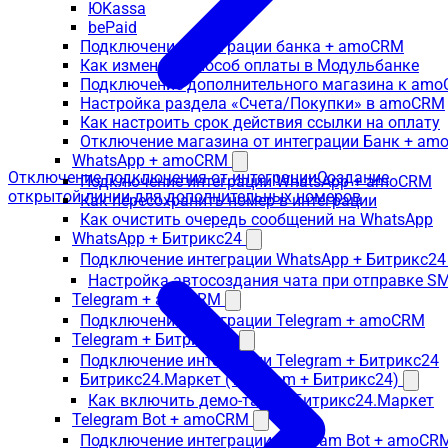
ЮKassa
bePaid
Подключение интеграции банка + amoCRM
Как изменить способ оплаты в Модульбанке
Подключение дополнительного магазина к am
Настройка раздела «Счета/Покупки» в amoCRM
Как настроить срок действия ссылки на оплату
Отключение магазина от интеграции Банк + a
WhatsApp + amoCRM
Отключение подключения от интеграции
Создание
Подключение интеграции WhatsApp + amoCRM
открытой линии для дополнительных номеров
Как пересохранить номер в интеграции
Как очистить очередь сообщений на WhatsApp
WhatsApp + Битрикс24
Подключение интеграции WhatsApp + Битрикс24
Настройка автосоздания чата при отправке SM
Telegram + amoCRM
Подключение интеграции Telegram + amoCRM
Telegram + Битрикс24
Подключение интеграции Telegram + Битрикс24
Битрикс24.Маркет (Telegram + Битрикс24)
Как включить демо-тариф Битрикс24.Маркет
Telegram Bot + amoCRM
Подключение интеграции Telegram Bot + amoCR