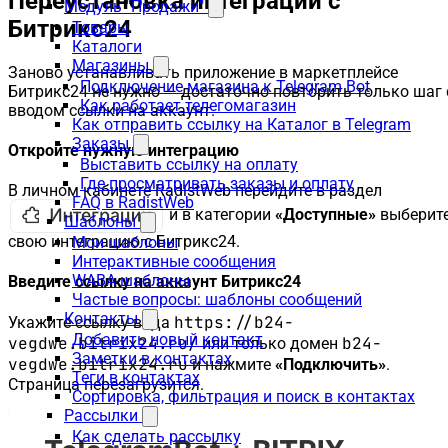
Переустановка интеграции с
Модуль "Продажи"
Битрикс24
Товары
Каталоги
Магазины
Заново устанавливать приложение в маркетплейсе
Подключение магазина к Telegram Bot
Битрикс24 не нужно — достаточно повторить только шаг 
Как работает телегомагазин
вводом ссылки на аккаунт.
Как отправить ссылку на Каталог в Telegram
Заказы
Откройте нужную интеграцию
Выставить ссылку на оплату
Где просматривать заказы и оплату
В личном кабинете RadistWeb перейдите в раздел
FAQ в RadistWeb
и в категории
«Доступные»
выберит
Шаблоны
свою интеграцию с Битрикс24.
Мои шаблоны
Интерактивные сообщения
WABA-шаблоны
Введите ссылку на аккаунт Битрикс24
Частые вопросы: шаблоны сообщений
Контакты
https://b24-
Укажите ссылку вида
Добавить новый контакт
vegdwe.bitrix24.ru/
b24-
или только домен
Заметки в контактах
vegdwe.bitrix24.ru
и нажмите
«Подключить»
.
Теги в контактах
Страница перезагрузится.
Сортировка, фильтрация и поиск в контактах
Рассылки
Как сделать рассылку