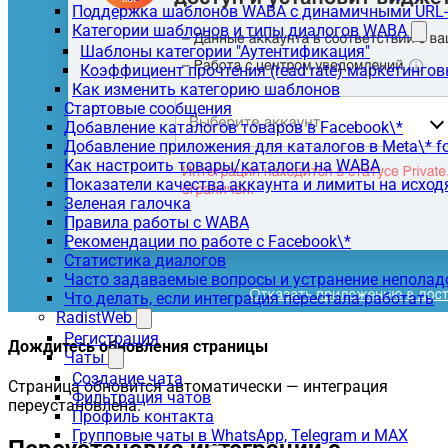
Поддержка шаблонов WABA с динамичными URL
Категории шаблонов и типы диалогов WABA
Шаблоны категории "Аутентификация"
Коэффициент прочтения (read rate) маркетинго
Как изменить категорию шаблонов
Стартовые сообщения
Добавление каталогов товаров в Facebook\*
Добавление приложения для каталогов в Meta\* fo
Как настроить товары/каталоги на WABA
Показатели качества аккаунта и лимиты на исхо
Зеленая галочка
Правила работы с WABA
Рекомендации по работе с Facebook\*
Статистика диалогов
Часто задаваемые вопросы и устранение неполад
Что делать, если интеграция перестала работать
RadistWeb
Регистрация
Дождитесь обновления страницы
Чаты
Создание чата
Страница обновится автоматически — интеграция
Фильтрация чатов
переустановлена.
Профиль контакта
Групповые чаты в WhatsApp, Telegram и MAX