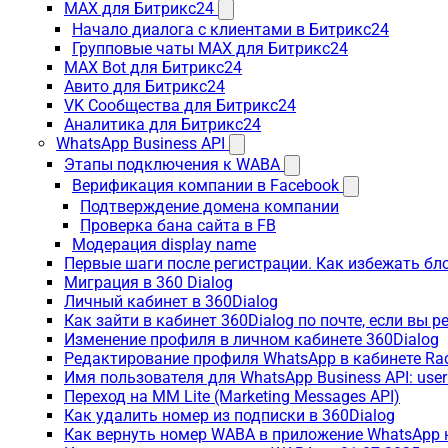
MAX для Битрикс24
Начало диалога с клиентами в Битрикс24
Групповые чаты MAX для Битрикс24
MAX Bot для Битрикс24
Авито для Битрикс24
VK Сообщества для Битрикс24
Аналитика для Битрикс24
WhatsApp Business API
Этапы подключения к WABA
Верификация компании в Facebook
Подтверждение домена компании
Проверка бана сайта в FB
Модерация display name
Первые шаги после регистрации. Как избежать бл
Миграция в 360 Dialog
Личный кабинет в 360Dialog
Как зайти в кабинет 360Dialog по почте, если вы 
Изменение профиля в личном кабинете 360Dialog
Редактирование профиля WhatsApp в кабинете Ra
Имя пользователя для WhatsApp Business API: use
Переход на MM Lite (Marketing Messages API)
Как удалить номер из подписки в 360Dialog
Как вернуть номер WABA в приложение WhatsApp 