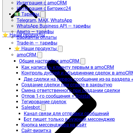
Интеграция с amoCRM
Интеграция с Битрикс24
💵 Тарифы
Telegram, MAX, WhatsApp
WhatsApp Business API — тарифы
Авито — тарифы
⭐ Наши продукты
Варианты оплаты
Trade-in — тарифы
⭐ Наши продукты
amoCRM
Общие настройки amoCRM
Как написать клиенту первым в amoCRM
Контроль дублей и объединение сделок в amoCR
Две сделки на первое сообщение из-за раздела
Создание сделки при ответе в закрытую
Смена ответственного при создании сделки
Отлов 1-го сообщения + Roistat
Тегирование сделок
Salesbot
Канал связи для отправки сообщений
Бот пишет только в нужный мессенджер
Кнопка мессенджера на сайт
Сайт-визитка