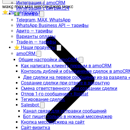
Интеграция с amoCRM
макс max мах мессенджер макс
Интеграция с Битрикс24
⭐ Наши продукты
💵 Тарифы
Telegram, MAX, WhatsApp
WhatsApp Business API — тарифы
Авито — тарифы
Варианты оплаты
Trade-in — тарифы
⭐ Наши продукты
amoCRM
Общие настройки amoCRM
Как написать клиенту первым в amoCRM
Контроль дублей и объединение сделок в amoCR
Две сделки на первое сообщение из-за раздела
Создание сделки при ответе в закрытую
Смена ответственного при создании сделки
Отлов 1-го сообщения + Roistat
Тегирование сделок
Salesbot
Канал связи для отправки сообщений
Бот пишет только в нужный мессенджер
Кнопка мессенджера на сайт
Сайт-визитка