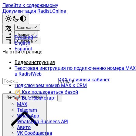
Перейти к содержимому
Документация Radist.Online
Светлая
Темная
Русский
Система
English
Español
На этой странице
Видеоинструкция
Текстовая инструкция по подключению номера MAX
в RadistWeb
Добавляем номер MAX в личный кабинет
CTRL K
Подключаем номер MAX к CRM
🧭 Как пользоваться базой
Прокрутить к началу
🚀 Быстрый старт
MAX
Telegram
WhatsApp
WhatsApp Business API
Авито
VK Сообщества