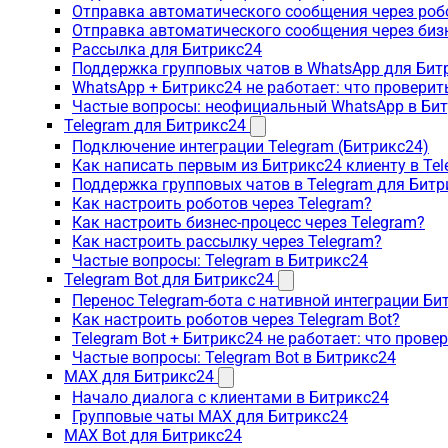
Отправка автоматического сообщения через роб
Отправка автоматического сообщения через биз
Рассылка для Битрикс24
Поддержка групповых чатов в WhatsApp для Бит
WhatsApp + Битрикс24 не работает: что проверит
Частые вопросы: неофициальный WhatsApp в Би
Telegram для Битрикс24
Подключение интеграции Telegram (Битрикс24)
Как написать первым из Битрикс24 клиенту в Tel
Поддержка групповых чатов в Telegram для Битр
Как настроить роботов через Telegram?
Как настроить бизнес-процесс через Telegram?
Как настроить рассылку через Telegram?
Частые вопросы: Telegram в Битрикс24
Telegram Bot для Битрикс24
Перенос Telegram-бота с нативной интеграции Би
Как настроить роботов через Telegram Bot?
Telegram Bot + Битрикс24 не работает: что прове
Частые вопросы: Telegram Bot в Битрикс24
MAX для Битрикс24
Начало диалога с клиентами в Битрикс24
Групповые чаты MAX для Битрикс24
MAX Bot для Битрикс24