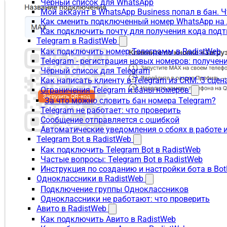
Чёрный список для WhatsApp
Мой аккаунт в WhatsApp Business попал в бан. 
Как сменить подключенный номер WhatsApp на 
Как подключить почту для получения кода под
Telegram в RadistWeb
Как подключить номер Телеграмм в RadistWeb
Telegram - регистрация новых номеров: получен
Чёрный список для Telegram
Как написать клиенту в Telegram из CRM: 3 сцен
Ограничения Telegram и баны номеров
За что можно словить бан номера Telegram?
Telegram не работает: что проверить
Сообщение отправляется с ошибкой
Автоматические уведомления о сбоях в работе 
Telegram Bot в RadistWeb
Как подключить Telegram Bot в RadistWeb
Частые вопросы: Telegram Bot в RadistWeb
Инструкция по созданию и настройки бота в Bot
Одноклассники в RadistWeb
Подключение группы Одноклассников
Одноклассники не работают: что проверить
Авито в RadistWeb
Как подключить Авито в RadistWeb