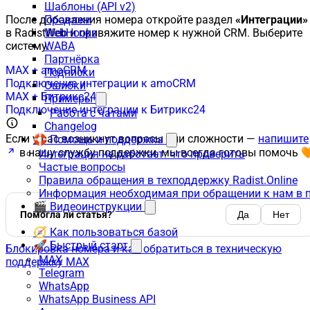
Шаблоны (API v2)
После добавления номера откройте раздел
«Интеграции»
Продажи
в RadistWeb и привяжите номер к нужной CRM. Выберите
WebHooks
систему:
WABA
Партнёрка
MAX + amoCRM
Подписки
Подключение интеграции к amoCRM
Ошибки
MAX + Битрикс24
Примеры
Подключение интеграции к Битрикс24
Работа с чатами
Changelog
Если у вас возникнут вопросы или сложности —
напишите
🛟 Помощь и поддержка
в нашу службу поддержки, мы всегда готовы помочь 
Интеграция не работает: что проверить
Частые вопросы
Правила обращения в техподдержку Radist.Online
Информация необходимая при обращении к нам в 
🎬 Видеоинструкции
Помогла ли статья?
Да
Нет
🧭 Как пользоваться базой
🚀 Быстрый старт
Блокировка номера и как обратиться в техническую
MAX
поддержку MAX
Telegram
WhatsApp
WhatsApp Business API