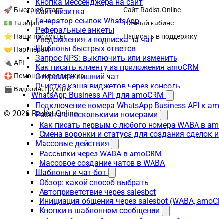
Кнопка мессенджера на сайт
🚀 Быстрый старт
Сайт Radist.Online
Сайт-визитка
Генератор ссылок WhatsApp
💵 Тарифы
Личный кабинет
Реферальные анкеты
⭐ Наши продукты
Написать в поддержку
Уведомления и подписка на чат
Шаблоны быстрых ответов
🤝 Партнёрам
Запрос NPS: выключить или изменить
🔌 API
Как писать клиенту из приложения amoCRM
🛟 Помощь и поддержка
Открепить лишний чат
Очистка кэша виджетов через консоль
🎬 Видеоинструкции
WhatsApp Business API для amoCRM
Подключение номера WhatsApp Business API к a
© 2026 Radist.Online
Работа с несколькими номерами
Как писать первым с любого номера WABA в a
Смена воронки и статуса для создания сделок 
Массовые действия
Рассылки через WABA в amoCRM
Массовое создание чатов в WABA
Шаблоны и чат-бот
Обзор: какой способ выбрать
Автоприветствие через salesbot
Инициация общения через salesbot (WABA, amo
Кнопки в шаблонном сообщении