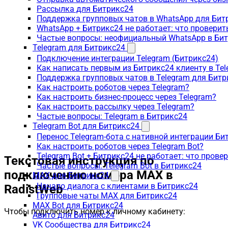
Рассылка для Битрикс24
Поддержка групповых чатов в WhatsApp для Бит
WhatsApp + Битрикс24 не работает: что проверит
Частые вопросы: неофициальный WhatsApp в Би
Telegram для Битрикс24
Подключение интеграции Telegram (Битрикс24)
Как написать первым из Битрикс24 клиенту в Tel
Поддержка групповых чатов в Telegram для Битр
Как настроить роботов через Telegram?
Как настроить бизнес-процесс через Telegram?
Как настроить рассылку через Telegram?
Частые вопросы: Telegram в Битрикс24
Telegram Bot для Битрикс24
Перенос Telegram-бота с нативной интеграции Би
Как настроить роботов через Telegram Bot?
Telegram Bot + Битрикс24 не работает: что прове
Текстовая инструкция по
Частые вопросы: Telegram Bot в Битрикс24
подключению номера MAX в
MAX для Битрикс24
Начало диалога с клиентами в Битрикс24
RadistWeb
Групповые чаты MAX для Битрикс24
MAX Bot для Битрикс24
Чтобы подключить номер к личному кабинету:
Авито для Битрикс24
VK Сообщества для Битрикс24