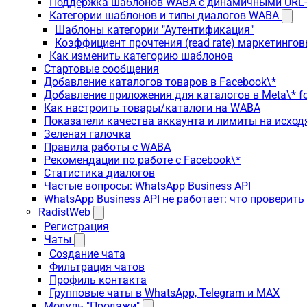
Поддержка шаблонов WABA с динамичными URL
Категории шаблонов и типы диалогов WABA
Шаблоны категории "Аутентификация"
Коэффициент прочтения (read rate) маркетинго
Как изменить категорию шаблонов
Стартовые сообщения
Добавление каталогов товаров в Facebook\*
Добавление приложения для каталогов в Meta\* fo
Как настроить товары/каталоги на WABA
Показатели качества аккаунта и лимиты на исхо
Зеленая галочка
Правила работы с WABA
Рекомендации по работе с Facebook\*
Статистика диалогов
Частые вопросы: WhatsApp Business API
WhatsApp Business API не работает: что проверить
RadistWeb
Регистрация
Чаты
Создание чата
Фильтрация чатов
Профиль контакта
Групповые чаты в WhatsApp, Telegram и MAX
Модуль "Продажи"