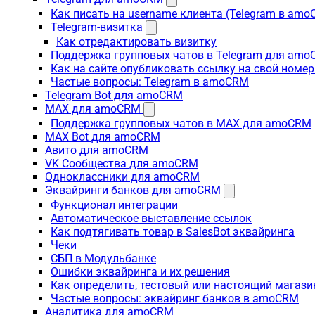
Как писать на username клиента (Telegram в am
Telegram-визитка
Как отредактировать визитку
Поддержка групповых чатов в Telegram для am
Как на сайте опубликовать ссылку на свой номер
Частые вопросы: Telegram в amoCRM
Telegram Bot для amoCRM
MAX для amoCRM
Поддержка групповых чатов в MAX для amoCRM
MAX Bot для amoCRM
Авито для amoCRM
VK Сообщества для amoCRM
Одноклассники для amoCRM
Эквайринги банков для amoCRM
Функционал интеграции
Автоматическое выставление ссылок
Как подтягивать товар в SalesBot эквайринга
Чеки
СБП в Модульбанке
Ошибки эквайринга и их решения
Как определить, тестовый или настоящий магаз
Частые вопросы: эквайринг банков в amoCRM
Аналитика для amoCRM