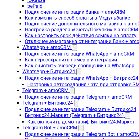
ЮKassa
bePaid
Подключение интеграции банка + amoCRM
Как изменить способ оплаты в Модульбанке
Подключение дополнительного магазина к am
Настройка раздела «Счета/Покупки» в amoCRM
Как настроить срок действия ссылки на оплату
Отключение магазина от интеграции Банк + a
WhatsApp + amoCRM
Подключение интеграции WhatsApp + amoCRM
Как пересохранить номер в интеграции
Как очистить очередь сообщений на WhatsApp
WhatsApp + Битрикс24
Подключение интеграции WhatsApp + Битрикс24
Настройка автосоздания чата при отправке SM
Telegram + amoCRM
Подключение интеграции Telegram + amoCRM
Telegram + Битрикс24
Подключение интеграции Telegram + Битрикс24
Битрикс24.Маркет (Telegram + Битрикс24)
Как включить демо-тариф Битрикс24.Маркет
Telegram Bot + amoCRM
Подключение интеграции Telegram Bot + amoCR