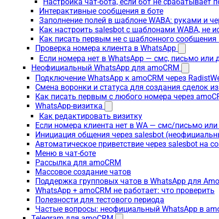
Настройка чат-бота, если бот не срабатывает 
Интерактивные сообщения в боте
Заполнение полей в шаблоне WABA: руками и че
Как настроить salesbot с шаблонами WABA, не 
Как писать первым не с шаблонного сообщени
Проверка номера клиента в WhatsApp
Если номера нет в WhatsApp — смс, письмо или
Неофициальный WhatsApp для amoCRM
Подключение WhatsApp к amoCRM через RadistW
Смена воронки и статуса для создания сделок и
Как писать первым с любого номера через amoC
WhatsApp-визитка
Как редактировать визитку
Если номера клиента нет в WA — смс/письмо ил
Инициация общения через salesbot (неофициаль
Автоматическое приветствие через salesbot на с
Меню в чат-боте
Рассылка для amoCRM
Массовое создание чатов
Поддержка групповых чатов в WhatsApp для A
WhatsApp + amoCRM не работает: что проверить
Полезности для тестового периода
Частые вопросы: неофициальный WhatsApp в a
Telegram для amoCRM