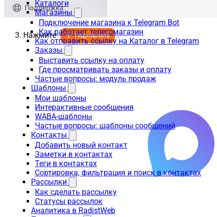
Каталоги
Магазины
Подключение магазина к Telegram Bot
Как работает телегомагазин
Нажмите
.
Как отправить ссылку на Каталог в Telegram
Заказы
Выставить ссылку на оплату
Где просматривать заказы и оплату
Частые вопросы: модуль продаж
Шаблоны
Мои шаблоны
Интерактивные сообщения
WABA-шаблоны
Частые вопросы: шаблоны сообщений
Контакты
Добавить новый контакт
Заметки в контактах
Теги в контактах
Сортировка, фильтрация и поиск в контактах
Рассылки
Как сделать рассылку
Статусы рассылок
Аналитика в RadistWeb