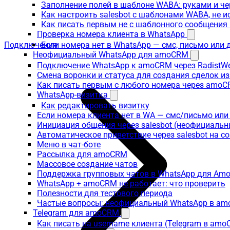
Заполнение полей в шаблоне WABA: руками и че
Как настроить salesbot с шаблонами WABA, не 
Как писать первым не с шаблонного сообщени
Проверка номера клиента в WhatsApp
Подключения
Если номера нет в WhatsApp — смс, письмо или
Неофициальный WhatsApp для amoCRM
Подключение WhatsApp к amoCRM через RadistW
Смена воронки и статуса для создания сделок и
Как писать первым с любого номера через amoC
WhatsApp-визитка
Как редактировать визитку
Если номера клиента нет в WA — смс/письмо ил
Инициация общения через salesbot (неофициаль
Автоматическое приветствие через salesbot на с
Меню в чат-боте
Рассылка для amoCRM
Массовое создание чатов
Поддержка групповых чатов в WhatsApp для A
WhatsApp + amoCRM не работает: что проверить
Полезности для тестового периода
Частые вопросы: неофициальный WhatsApp в a
Telegram для amoCRM
Как писать на username клиента (Telegram в am