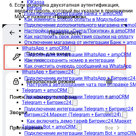
ЮKassa
Если включена двухэтапная аутентификация,
bePaid
введите пароль, который вы указали в приложении
Подключение интеграции банка + amoCRM
MAX, и нажмите
«Продолжить»
.
Как изменить способ оплаты в Модульбанке
Подключение дополнительного магазина к am
Настройка раздела «Счета/Покупки» в amoCRM
Как настроить срок действия ссылки на оплату
Отключение магазина от интеграции Банк + a
WhatsApp + amoCRM
Подключение интеграции WhatsApp + amoCRM
Как пересохранить номер в интеграции
Как очистить очередь сообщений на WhatsApp
WhatsApp + Битрикс24
Подключение интеграции WhatsApp + Битрикс24
Настройка автосоздания чата при отправке SM
Telegram + amoCRM
Подключение интеграции Telegram + amoCRM
Telegram + Битрикс24
Подключение интеграции Telegram + Битрикс24
Битрикс24.Маркет (Telegram + Битрикс24)
Как включить демо-тариф Битрикс24.Маркет
Telegram Bot + amoCRM
Подключение интеграции Telegram Bot + amoCR