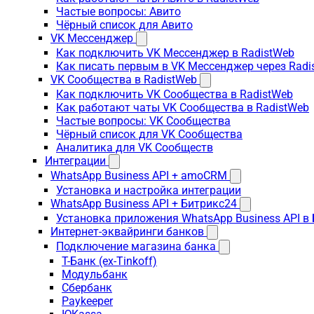
Частые вопросы: Авито
Чёрный список для Авито
VK Мессенджер
Как подключить VK Мессенджер в RadistWeb
Как писать первым в VK Мессенджер через Radi
VK Сообщества в RadistWeb
Как подключить VK Сообщества в RadistWeb
Как работают чаты VK Сообщества в RadistWeb
Частые вопросы: VK Сообщества
Чёрный список для VK Сообщества
Аналитика для VK Сообществ
Интеграции
WhatsApp Business API + amoCRM
Установка и настройка интеграции
WhatsApp Business API + Битрикс24
Установка приложения WhatsApp Business API в
Интернет-эквайринги банков
Подключение магазина банка
Т-Банк (ex-Tinkoff)
Модульбанк
Сбербанк
Paykeeper