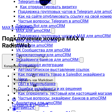
Telegram-визитка
Как отредактировать визитку
Поддержка групповых чатов в Telegram для am
Как на сайте опубликовать ссылку на свой номер
Частые вопросы: Telegram в amoCRM
Telegram Bot для amoCRM
MAX в RadistWeb
MAX для amoCRM
Поддержка групповых чатов в MAX для amoCRM
Подключение номера MAX в
MAX Bot для amoCRM
RadistWeb
Авито для amoCRM
VK Сообщества для amoCRM
Одноклассники для amoCRM
Эквайринги банков для amoCRM
Функционал интеграции
Копировать страницу
Автоматическое выставление ссылок
Как подтягивать товар в SalesBot эквайринга
Чеки
Копировать как Markdown
СБП в Модульбанке
Ошибки эквайринга и их решения
Просмотреть как Markdown
Как определить, тестовый или настоящий магаз
Частые вопросы: эквайринг банков в amoCRM
Аналитика для amoCRM
Открыть в ChatGPT
Битрикс24