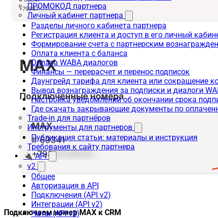
ПРОМОКОД партнера
Личный кабинет партнера
Разделы личного кабинета партнера
Регистрация клиента и доступ в его личный кабин
Формирование счета с партнерским вознагражде
Оплата клиента с баланса
Оплата WABA диалогов
Финансы — перерасчет и перенос подписок
Даунгрейд тарифа для клиента или сокращение к
Вывод вознаграждения за подписки и диалоги W
Настройка уведомлений об окончании срока подп
Где скачать закрывающие документы по оплачен
Trade-in для партнёров
Инструменты для партнеров
Публикация статьи: материалы и инструкция
Требования к сайту партнера
🔌 API
v2
Общее
Авторизация в API
Подключения (API v2)
Интеграции (API v2)
Подключаем номер MAX к CRM
Чаты (API v2)