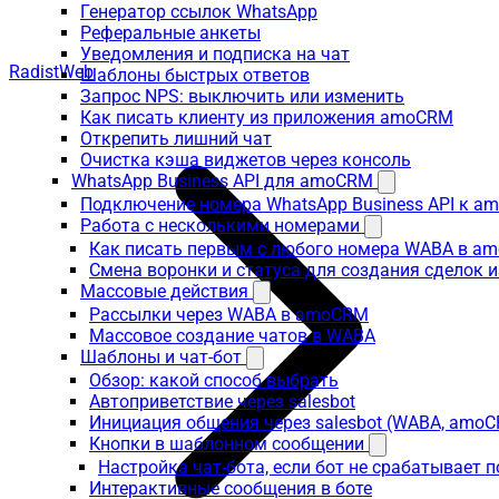
Генератор ссылок WhatsApp
Реферальные анкеты
Уведомления и подписка на чат
RadistWeb
Шаблоны быстрых ответов
Запрос NPS: выключить или изменить
Как писать клиенту из приложения amoCRM
Открепить лишний чат
Очистка кэша виджетов через консоль
WhatsApp Business API для amoCRM
Подключение номера WhatsApp Business API к a
Работа с несколькими номерами
Как писать первым с любого номера WABA в a
Смена воронки и статуса для создания сделок 
Массовые действия
Рассылки через WABA в amoCRM
Массовое создание чатов в WABA
Шаблоны и чат-бот
Обзор: какой способ выбрать
Автоприветствие через salesbot
Инициация общения через salesbot (WABA, amo
Кнопки в шаблонном сообщении
Настройка чат-бота, если бот не срабатывает 
Интерактивные сообщения в боте