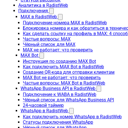
Аналитика в RadistWeb
Подключения
MAX в RadistWeb
Подключение номера MAX в RadistWeb
Блокировка номера и как обратиться в технич
Как сделать ссылку на профиль в MAX: 4 способ
Частые вопросы: MAX
Чёрный список для MAX
MAX не работает: что проверить
MAX Bot
Инструкция по созданию MAX Bot
Как подключить MAX Bot в RadistWeb
Создание QR-кода для отправки клиентам
MAX Bot не работает: что проверить
Частые вопросы: MAX Bot в RadistWeb
WhatsApp Business API в RadistWeb
Подключение к WABA в RadistWeb
Чёрный список для WhatsApp Business API
24-часовой таймер
WhatsApp в RadistWeb
Как подключить номер WhatsApp в RadistWeb
Статусы подключения WhatsApp
Чёрный список для WhatsApp