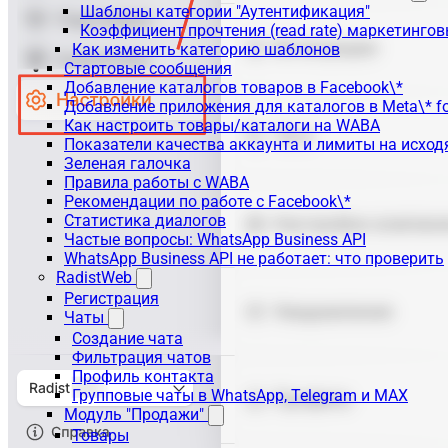
Шаблоны категории "Аутентификация"
Коэффициент прочтения (read rate) маркетинго
Как изменить категорию шаблонов
Стартовые сообщения
Добавление каталогов товаров в Facebook\*
Добавление приложения для каталогов в Meta\* fo
Как настроить товары/каталоги на WABA
Показатели качества аккаунта и лимиты на исхо
Зеленая галочка
Правила работы с WABA
Рекомендации по работе с Facebook\*
Статистика диалогов
Частые вопросы: WhatsApp Business API
WhatsApp Business API не работает: что проверить
RadistWeb
Регистрация
Чаты
Создание чата
Фильтрация чатов
Профиль контакта
Групповые чаты в WhatsApp, Telegram и MAX
Модуль "Продажи"
Товары