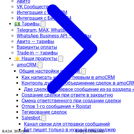
Авито
VK Сообщества
Интеграция с amoCRM
Интеграция с Битрикс24
💵 Тарифы
Telegram, MAX, WhatsApp
WhatsApp Business API — тарифы
Авито — тарифы
Варианты оплаты
Trade-in — тарифы
⭐ Наши продукты
amoCRM
Общие настройки amoCRM
Как написать клиенту первым в amoCRM
Контроль дублей и объединение сделок в amoCR
Две сделки на первое сообщение из-за раздела
Создание сделки при ответе в закрытую
Смена ответственного при создании сделки
Отлов 1-го сообщения + Roistat
Тегирование сделок
Salesbot
Канал связи для отправки сообщений
Бот пишет только в нужный мессенджер
БАЗА ЗНАНИЙ
RADIST.ONLINE