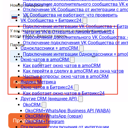
Подключение дополнительного сообщества VK к
Отключение VK Сообщества от интеграции с am
VK Сообщества не работают: что проверить
VK Сообщества + Битрикс24
Подключение интеграции VK Сообщества + Битр
Чаты из VK в Открытых линиях Битрикс24
Подключение дополнительного VK Сообщества: 
Отключение подключения VK Сообщества от инт
Одноклассники + amoCRM
Подключение интеграции Одноклассники + am
Окно чатов в amoCRM
Как работает окно чатов в amoCRM
Как перейти в сделку в amoCRM из окна чатов
Частые вопросы: окно чатов в amoCRM
Яндекс Метрика
Окно чатов в Битрикс24
Как работает окно чатов в Битрикс24
Другие CRM (внешнее API)
OkoCRM
OkoCRM+WhatsApp Business API (WABA)
OkoCRM+WhatsApp (серая)
OkoCRM+Telegram
Отключение подключения от интеграции