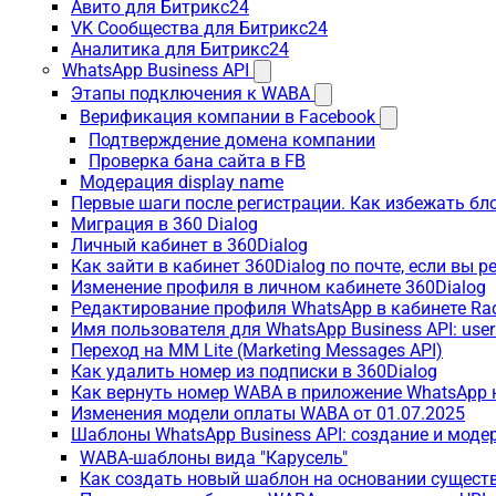
Авито для Битрикс24
VK Сообщества для Битрикс24
Аналитика для Битрикс24
WhatsApp Business API
Этапы подключения к WABA
Верификация компании в Facebook
Подтверждение домена компании
Проверка бана сайта в FB
Модерация display name
Первые шаги после регистрации. Как избежать бл
Миграция в 360 Dialog
Личный кабинет в 360Dialog
Как зайти в кабинет 360Dialog по почте, если вы 
Изменение профиля в личном кабинете 360Dialog
Редактирование профиля WhatsApp в кабинете Ra
Имя пользователя для WhatsApp Business API: use
Переход на MM Lite (Marketing Messages API)
Как удалить номер из подписки в 360Dialog
Как вернуть номер WABA в приложение WhatsApp 
Изменения модели оплаты WABA от 01.07.2025
Шаблоны WhatsApp Business API: создание и моде
WABA-шаблоны вида "Карусель"
Как создать новый шаблон на основании сущес