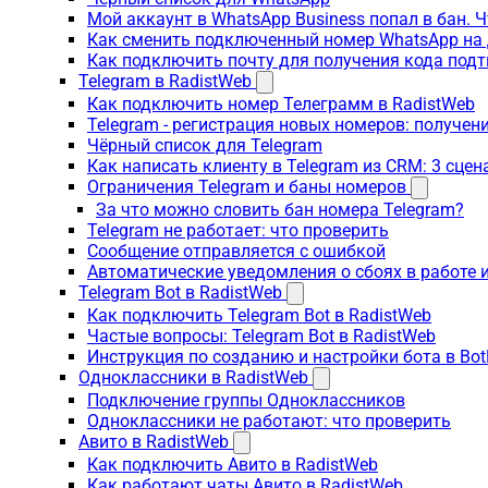
Мой аккаунт в WhatsApp Business попал в бан. 
Как сменить подключенный номер WhatsApp на 
Как подключить почту для получения кода под
Telegram в RadistWeb
Как подключить номер Телеграмм в RadistWeb
Telegram - регистрация новых номеров: получен
Чёрный список для Telegram
Как написать клиенту в Telegram из CRM: 3 сцен
Ограничения Telegram и баны номеров
За что можно словить бан номера Telegram?
Telegram не работает: что проверить
Сообщение отправляется с ошибкой
Автоматические уведомления о сбоях в работе 
Telegram Bot в RadistWeb
Как подключить Telegram Bot в RadistWeb
Частые вопросы: Telegram Bot в RadistWeb
Инструкция по созданию и настройки бота в Bot
Одноклассники в RadistWeb
Подключение группы Одноклассников
Одноклассники не работают: что проверить
Авито в RadistWeb
Как подключить Авито в RadistWeb
Как работают чаты Авито в RadistWeb