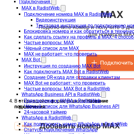
Подключения
MAX в RadistWeb
Подключение номера MAX в RadistWeb
Видеоинструкция
Текстовая инструкция по подключению но
Блокировка номера и как обратиться в технич
Как сделать ссылку на профиль в MAX: 4 способ
Частые вопросы: MAX
Чёрный список для MAX
MAX не работает: что проверить
MAX Bot
Инструкция по созданию MAX Bot
Как подключить MAX Bot в RadistWeb
Создание QR-кода для отправки клиентам
MAX Bot не работает: что проверить
Частые вопросы: MAX Bot в RadistWeb
WhatsApp Business API в RadistWeb
Подключение к WABA в RadistWeb
В открывшейся форме укажите
Название
Чёрный список для WhatsApp Business API
подключения
.
24-часовой таймер
WhatsApp в RadistWeb
Как подключить номер WhatsApp в RadistWeb
Статусы подключения WhatsApp