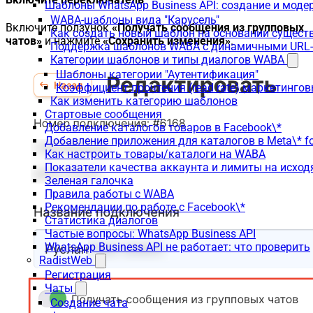
Шаблоны WhatsApp Business API: создание и моде
WABA-шаблоны вида "Карусель"
Включите ползунок
«Получать сообщения из групповых
Как создать новый шаблон на основании сущес
чатов»
и нажмите
«Сохранить изменения»
.
Поддержка шаблонов WABA с динамичными URL
Категории шаблонов и типы диалогов WABA
Шаблоны категории "Аутентификация"
Коэффициент прочтения (read rate) маркетинго
Как изменить категорию шаблонов
Стартовые сообщения
Добавление каталогов товаров в Facebook\*
Добавление приложения для каталогов в Meta\* fo
Как настроить товары/каталоги на WABA
Показатели качества аккаунта и лимиты на исхо
Зеленая галочка
Правила работы с WABA
Рекомендации по работе с Facebook\*
Статистика диалогов
Частые вопросы: WhatsApp Business API
WhatsApp Business API не работает: что проверить
RadistWeb
Регистрация
Чаты
Создание чата