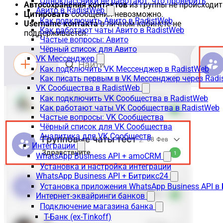
Одноклассники не работают: что проверить
Автосохранения контактов
из группы не происходит
Авито в RadistWeb
Цитировать
сообщения невозможно.
Как подключить Авито в RadistWeb
Username контакта
в личном кабинете не
Как работают чаты Авито в RadistWeb
поддерживается.
Частые вопросы: Авито
Чёрный список для Авито
VK Мессенджер
Как подключить VK Мессенджер в RadistWeb
Как писать первым в VK Мессенджер через Radi
VK Сообщества в RadistWeb
Как подключить VK Сообщества в RadistWeb
Как работают чаты VK Сообщества в RadistWeb
Частые вопросы: VK Сообщества
Чёрный список для VK Сообщества
Аналитика для VK Сообществ
Интеграции
WhatsApp Business API + amoCRM
Установка и настройка интеграции
WhatsApp Business API + Битрикс24
Установка приложения WhatsApp Business API в
Интернет-эквайринги банков
Подключение магазина банка
Т-Банк (ex-Tinkoff)