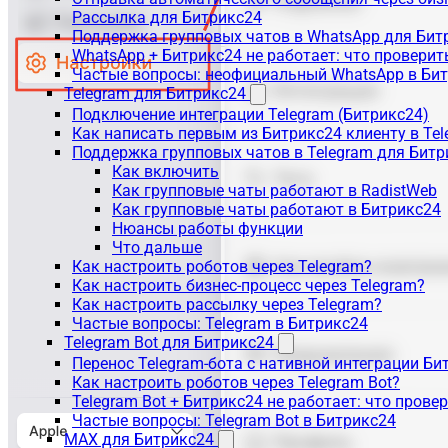
Рассылка для Битрикс24
Поддержка групповых чатов в WhatsApp для Бит
WhatsApp + Битрикс24 не работает: что проверит
Частые вопросы: неофициальный WhatsApp в Би
Telegram для Битрикс24
Подключение интеграции Telegram (Битрикс24)
Как написать первым из Битрикс24 клиенту в Tel
Поддержка групповых чатов в Telegram для Битр
Как включить
Как групповые чаты работают в RadistWeb
Как групповые чаты работают в Битрикс24
Нюансы работы функции
Что дальше
Как настроить роботов через Telegram?
Как настроить бизнес-процесс через Telegram?
Как настроить рассылку через Telegram?
Частые вопросы: Telegram в Битрикс24
Telegram Bot для Битрикс24
Перенос Telegram-бота с нативной интеграции Би
Как настроить роботов через Telegram Bot?
Telegram Bot + Битрикс24 не работает: что прове
Частые вопросы: Telegram Bot в Битрикс24
MAX для Битрикс24