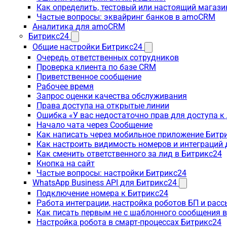
Как определить, тестовый или настоящий магаз
Частые вопросы: эквайринг банков в amoCRM
Аналитика для amoCRM
Битрикс24
Общие настройки Битрикс24
Очередь ответственных сотрудников
Проверка клиента по базе CRM
Приветственное сообщение
Рабочее время
Запрос оценки качества обслуживания
Права доступа на открытые линии
Ошибка «У вас недостаточно прав для доступа 
Начало чата через Сообщение
Как написать через мобильное приложение Битр
Как настроить видимость номеров и интеграций
Как сменить ответственного за лид в Битрикс24
Кнопка на сайт
Частые вопросы: настройки Битрикс24
WhatsApp Business API для Битрикс24
Подключение номера к Битрикс24
Работа интеграции, настройка роботов БП и рас
Как писать первым не с шаблонного сообщения 
Настройка робота в смарт-процессах Битрикс24