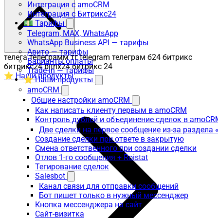
Интеграция с amoCRM
Интеграция с Битрикс24
💵 Тарифы
Telegram, MAX, WhatsApp
WhatsApp Business API — тарифы
Авито — тарифы
телега телеграмм тг telegram телеграм б24 битрикс
Варианты оплаты
битрикс24 bitrix24 битрикс 24
Trade-in — тарифы
⭐ Наши продукты
⭐ Наши продукты
amoCRM
Общие настройки amoCRM
Как написать клиенту первым в amoCRM
Контроль дублей и объединение сделок в amoCR
Две сделки на первое сообщение из-за раздела
Создание сделки при ответе в закрытую
Смена ответственного при создании сделки
Отлов 1-го сообщения + Roistat
Тегирование сделок
Salesbot
Канал связи для отправки сообщений
Бот пишет только в нужный мессенджер
Кнопка мессенджера на сайт
Сайт-визитка