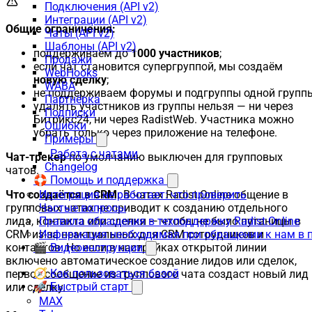
Подключения (API v2)
Интеграции (API v2)
Общие ограничения:
Чаты (API v2)
Шаблоны (API v2)
поддерживаем до
1000 участников
;
Продажи
если чат становится супергруппой, мы создаём
WebHooks
новую сделку
;
WABA
не поддерживаем форумы и подгруппы одной группы
Партнёрка
удалять участников из группы нельзя — ни через
Подписки
Битрикс24, ни через RadistWeb. Участника можно
Ошибки
убрать только через приложение на телефоне.
Примеры
Работа с чатами
Чат-трекер
по умолчанию выключен для групповых
Changelog
чатов.
🛟 Помощь и поддержка
Интеграция не работает: что проверить
Что создаётся в CRM.
В чатах Radist.Online общение в
Частые вопросы
групповых чатах не приводит к созданию отдельного
Правила обращения в техподдержку Radist.Online
лида, контакта или сделки — чтобы не было путаницы в
Информация необходимая при обращении к нам в 
CRM из-за неактуальных для CRM сотрудников и
🎬 Видеоинструкции
контактов. Но если в настройках открытой линии
включено автоматическое создание лидов или сделок,
🧭 Как пользоваться базой
первое сообщение из группового чата создаст новый лид
🚀 Быстрый старт
или сделку.
MAX