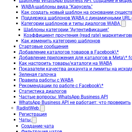
Шаблоны WhatsApp Business API: создание и моде
WABA-шаблоны вида "Карусель"
Как создать новый шаблон на основании сущес
Поддержка шаблонов WABA с динамичными URL
Категории шаблонов и типы диалогов WABA
Шаблоны категории "Аутентификация"
Коэффициент прочтения (read rate) маркетинго
Как изменить категорию шаблонов
Стартовые сообщения
Добавление каталогов товаров в Facebook\*
Добавление приложения для каталогов в Meta\* fo
Как настроить товары/каталоги на WABA
Показатели качества аккаунта и лимиты на исхо
Зеленая галочка
Правила работы с WABA
Рекомендации по работе с Facebook\*
Статистика диалогов
Частые вопросы: WhatsApp Business API
WhatsApp Business API не работает: что проверить
RadistWeb
Регистрация
Чаты
Создание чата
Фильтрация чатов