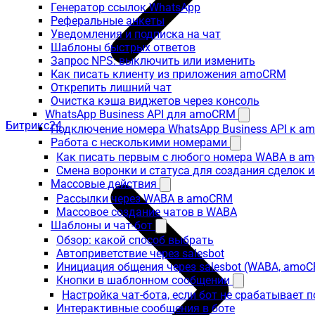
Генератор ссылок WhatsApp
Реферальные анкеты
Уведомления и подписка на чат
Шаблоны быстрых ответов
Запрос NPS: выключить или изменить
Как писать клиенту из приложения amoCRM
Открепить лишний чат
Очистка кэша виджетов через консоль
WhatsApp Business API для amoCRM
Битрикс24
Подключение номера WhatsApp Business API к a
Работа с несколькими номерами
Как писать первым с любого номера WABA в a
Смена воронки и статуса для создания сделок 
Массовые действия
Рассылки через WABA в amoCRM
Массовое создание чатов в WABA
Шаблоны и чат-бот
Обзор: какой способ выбрать
Автоприветствие через salesbot
Инициация общения через salesbot (WABA, amo
Кнопки в шаблонном сообщении
Настройка чат-бота, если бот не срабатывает 
Интерактивные сообщения в боте