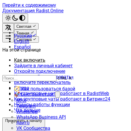
Перейти к содержимому
Документация Radist.Online
Светлая
Темная
Русский
Система
English
Español
На этой странице
Как включить
Зайдите в личный кабинет
Откройте подключение
Нажмите «Редактировать»
CTRL K
Включите переключатель
Готово
🧭 Как пользоваться базой
Как групповые чаты работают в RadistWeb
🚀 Быстрый старт
Как групповые чаты работают в Битрикс24
MAX
Нюансы работы функции
Telegram
Что дальше
WhatsApp
WhatsApp Business API
Прокрутить к началу
Авито
VK Сообщества