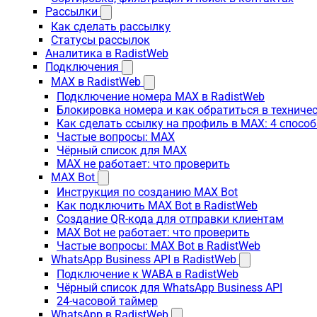
Рассылки
Как сделать рассылку
Статусы рассылок
Аналитика в RadistWeb
Подключения
MAX в RadistWeb
Подключение номера MAX в RadistWeb
Блокировка номера и как обратиться в технич
Как сделать ссылку на профиль в MAX: 4 способ
Частые вопросы: MAX
Чёрный список для MAX
MAX не работает: что проверить
MAX Bot
Инструкция по созданию MAX Bot
Как подключить MAX Bot в RadistWeb
Создание QR-кода для отправки клиентам
MAX Bot не работает: что проверить
Частые вопросы: MAX Bot в RadistWeb
WhatsApp Business API в RadistWeb
Подключение к WABA в RadistWeb
Чёрный список для WhatsApp Business API
24-часовой таймер
WhatsApp в RadistWeb