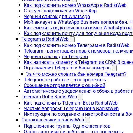
Как подключить номер WhatsApp в RadistWeb
Статусы подключения WhatsApp
Чёрный список для WhatsApp
Мой аккаунт в WhatsApp Business попал в бан. 
Как сменить подключенный номер WhatsApp на 
Как подключить почту для получения кода под
Telegram в RadistWeb
Как подключить номер Телеграмм в RadistWeb
Telegram - регистрация новых номеров: получен
Чёрный список для Telegram
Как написать клиенту в Telegram из CRM: 3 сцен
Ограничения Telegram и баны номеров
За что можно словить бан номера Telegram?
Telegram не работает: что проверить
Сообщение отправляется с ошибкой
Автоматические уведомления о сбоях в работе 
Telegram Bot в RadistWeb
Как подключить Telegram Bot в RadistWeb
Частые вопросы: Telegram Bot в RadistWeb
Инструкция по созданию и настройки бота в Bot
Одноклассники в RadistWeb
Подключение группы Одноклассников
Одноклассники не работают: что проверить