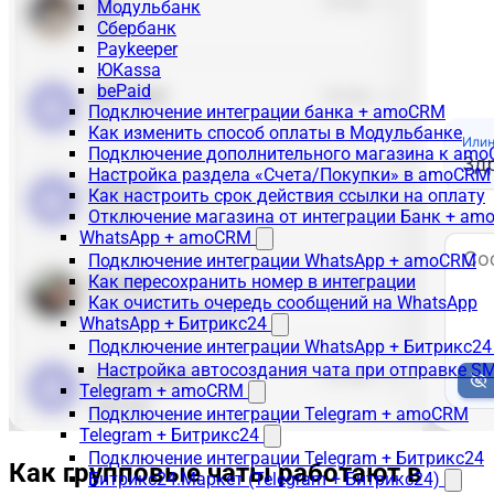
Модульбанк
Сбербанк
Paykeeper
ЮKassa
bePaid
Подключение интеграции банка + amoCRM
Как изменить способ оплаты в Модульбанке
Подключение дополнительного магазина к am
Настройка раздела «Счета/Покупки» в amoCRM
Как настроить срок действия ссылки на оплату
Отключение магазина от интеграции Банк + a
WhatsApp + amoCRM
Подключение интеграции WhatsApp + amoCRM
Как пересохранить номер в интеграции
Как очистить очередь сообщений на WhatsApp
WhatsApp + Битрикс24
Подключение интеграции WhatsApp + Битрикс24
Настройка автосоздания чата при отправке SM
Telegram + amoCRM
Подключение интеграции Telegram + amoCRM
Telegram + Битрикс24
Подключение интеграции Telegram + Битрикс24
Как групповые чаты работают в
Битрикс24.Маркет (Telegram + Битрикс24)