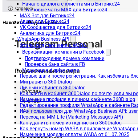
Начало диалога с клиентами в Битрикс24
Групповые чаты MAX для Битрикс24
MAX Bot для Битрикс24
Авито для Битрикс24
Нажмите «Редактировать»
VK Сообщества для Битрикс24
Аналитика для Битрикс24
WhatsApp Business API
Этапы подключения к WABA
Верификация компании в Facebook
Подтверждение домена компании
Проверка бана сайта в FB
Модерация display name
Первые шаги после регистрации. Как избежать бл
Миграция в 360 Dialog
Личный кабинет в 360Dialog
Как зайти в кабинет 360Dialog по почте, если вы 
Изменение профиля в личном кабинете 360Dialog
Редактирование профиля WhatsApp в кабинете Ra
Имя пользователя для WhatsApp Business API: use
Переход на MM Lite (Marketing Messages API)
Как удалить номер из подписки в 360Dialog
Как вернуть номер WABA в приложение WhatsApp 
Изменения модели оплаты WABA от 01.07.2025
Включите переключатель