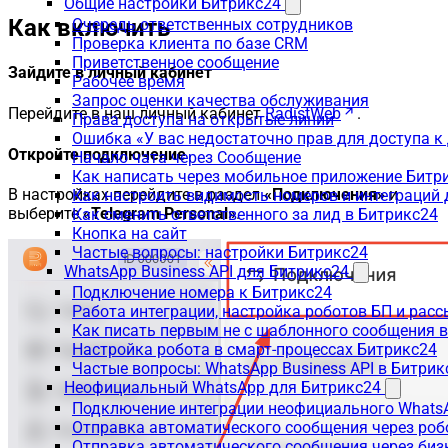
Общие настройки Битрикс24
Как включить
Очередь ответственных сотрудников
Проверка клиента по базе CRM
Приветственное сообщение
Зайдите в личный кабинет
Рабочее время
Запрос оценки качества обслуживания
Перейдите в наш личный кабинет
RadistWeb
.
Права доступа на открытые линии
Ошибка «У вас недостаточно прав для доступа 
Откройте подключение
Начало чата через Сообщение
Как написать через мобильное приложение Битр
В настройках перейдите в раздел
«Подключения»
и
Как настроить видимость номеров и интеграций
выберите
«Telegram Personal»
.
Как сменить ответственного за лид в Битрикс24
Кнопка на сайт
Частые вопросы: настройки Битрикс24
WhatsApp Business API для Битрикс24
Подключение номера к Битрикс24
Работа интеграции, настройка роботов БП и рас
Как писать первым не с шаблонного сообщения 
Настройка робота в смарт-процессах Битрикс24
Частые вопросы: WhatsApp Business API в Битрик
Неофициальный WhatsApp для Битрикс24
Подключение интеграции неофициального WhatsA
Отправка автоматического сообщения через роб
Отправка автоматического сообщения через биз