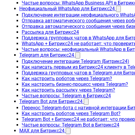
Частые вопросы: WhatsApp Business API в Битрик
Неофициальный WhatsApp для Битрикс24
Подключение интеграции неофициального WhatsA
Отправка автоматического сообщения через роб
Отправка автоматического сообщения через биз
Рассылка для Битрикс24
Поддержка групповых чатов в WhatsApp для Бит
WhatsApp + Битрикс24 не работает: что проверит
Частые вопросы: неофициальный WhatsApp в Би
Telegram для Битрикс24
Подключение интеграции Telegram (Битрикс24)
Как написать первым из Битрикс24 клиенту в Tel
Поддержка групповых чатов в Telegram для Битр
Как настроить роботов через Telegram?
Как настроить бизнес-процесс через Telegram?
Как настроить рассылку через Telegram?
Частые вопросы: Telegram в Битрикс24
Telegram Bot для Битрикс24
Перенос Telegram-бота с нативной интеграции Би
Как настроить роботов через Telegram Bot?
Telegram Bot + Битрикс24 не работает: что прове
Частые вопросы: Telegram Bot в Битрикс24
MAX для Битрикс24