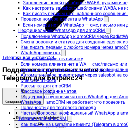
Заполнение полей в шаблоне WABA: руками и че
Как настроить salesbot с шаблонами WABA, не 
Как писать первым не с шаблонного сообщени
Проверка номера клиента в WhatsApp
Если номера нет в WhatsApp — смс, письмо или
Неофициальный WhatsApp для amoCRM
Подключение WhatsApp к amoCRM через RadistW
Смена воронки и статуса для создания сделок и
Как писать первым с любого номера через amoC
WhatsApp-визитка
Telegram для Битрикс24
Как редактировать визитку
Если номера клиента нет в WA — смс/письмо ил
Поддержка групповых чатов в
Инициация общения через salesbot (неофициаль
Автоматическое приветствие через salesbot на с
Telegram для Битрикс24
Меню в чат-боте
Рассылка для amoCRM
Массовое создание чатов
Поддержка групповых чатов в WhatsApp для A
Копировать страницу
WhatsApp + amoCRM не работает: что проверить
Полезности для тестового периода
Частые вопросы: неофициальный WhatsApp в a
Копировать как Markdown
Telegram для amoCRM
Как писать на username клиента (Telegram в am