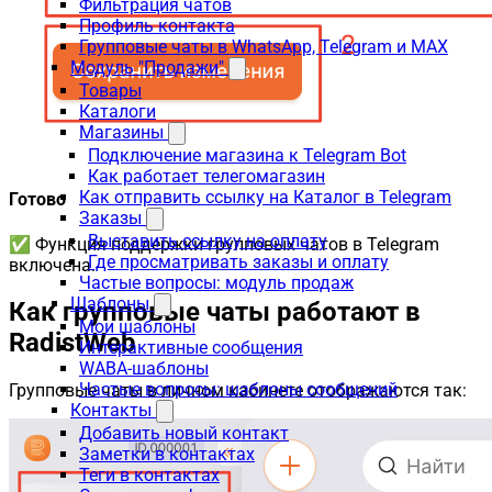
Фильтрация чатов
Профиль контакта
Групповые чаты в WhatsApp, Telegram и MAX
Модуль "Продажи"
Товары
Каталоги
Магазины
Подключение магазина к Telegram Bot
Как работает телегомагазин
Как отправить ссылку на Каталог в Telegram
Готово
Заказы
Выставить ссылку на оплату
✅ Функция поддержки групповых чатов в Telegram
Где просматривать заказы и оплату
включена.
Частые вопросы: модуль продаж
Шаблоны
Как групповые чаты работают в
Мои шаблоны
RadistWeb
Интерактивные сообщения
WABA-шаблоны
Частые вопросы: шаблоны сообщений
Групповые чаты в личном кабинете отображаются так:
Контакты
Добавить новый контакт
Заметки в контактах
Теги в контактах