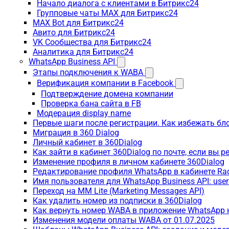
Начало диалога с клиентами в Битрикс24
Групповые чаты MAX для Битрикс24
MAX Bot для Битрикс24
Авито для Битрикс24
VK Сообщества для Битрикс24
Аналитика для Битрикс24
WhatsApp Business API
Этапы подключения к WABA
Верификация компании в Facebook
Подтверждение домена компании
Проверка бана сайта в FB
Модерация display name
Первые шаги после регистрации. Как избежать бл
Миграция в 360 Dialog
Личный кабинет в 360Dialog
Как зайти в кабинет 360Dialog по почте, если вы 
Изменение профиля в личном кабинете 360Dialog
Редактирование профиля WhatsApp в кабинете Ra
Имя пользователя для WhatsApp Business API: use
Переход на MM Lite (Marketing Messages API)
Как удалить номер из подписки в 360Dialog
Как вернуть номер WABA в приложение WhatsApp 
Изменения модели оплаты WABA от 01.07.2025