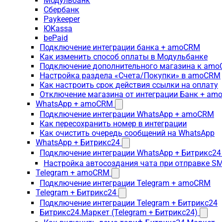
Модульбанк
Сбербанк
Paykeeper
ЮKassa
bePaid
Подключение интеграции банка + amoCRM
Как изменить способ оплаты в Модульбанке
Подключение дополнительного магазина к am
Настройка раздела «Счета/Покупки» в amoCRM
Как настроить срок действия ссылки на оплату
Отключение магазина от интеграции Банк + a
WhatsApp + amoCRM
Подключение интеграции WhatsApp + amoCRM
Как пересохранить номер в интеграции
Как очистить очередь сообщений на WhatsApp
WhatsApp + Битрикс24
Подключение интеграции WhatsApp + Битрикс24
Настройка автосоздания чата при отправке SM
Telegram + amoCRM
Подключение интеграции Telegram + amoCRM
Telegram + Битрикс24
Подключение интеграции Telegram + Битрикс24
Битрикс24.Маркет (Telegram + Битрикс24)