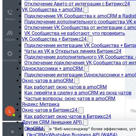
Отключение Авито от интеграции с Битрикс24
VK Сообщества + amoCRM
Подключение VK Сообщества к amoCRM в Radis
Подключение дополнительного сообщества VK к
Отключение VK Сообщества от интеграции с am
VK Сообщества не работают: что проверить
VK Сообщества + Битрикс24
Подключение интеграции VK Сообщества + Битр
Чаты из VK в Открытых линиях Битрикс24
Подключение дополнительного VK Сообщества: 
Отключение подключения VK Сообщества от инт
Одноклассники + amoCRM
Подключение интеграции Одноклассники + am
Окно чатов в amoCRM
Как работает окно чатов в amoCRM
Как перейти в сделку в amoCRM из окна чатов
Частые вопросы: окно чатов в amoCRM
Яндекс Метрика
Окно чатов в Битрикс24
Как работает окно чатов в Битрикс24
Другие CRM (внешнее API)
OkoCRM
OkoCRM+WhatsApp Business API (WABA)