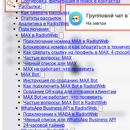
Сортировка, фильтрация и поиск в контактах
Рассылки
Как сделать рассылку
Статусы рассылок
Аналитика в RadistWeb
Подключения
MAX в RadistWeb
Подключение номера MAX в RadistWeb
Блокировка номера и как обратиться в технич
Как сделать ссылку на профиль в MAX: 4 способ
Частые вопросы: MAX
Чёрный список для MAX
MAX не работает: что проверить
MAX Bot
Инструкция по созданию MAX Bot
Как подключить MAX Bot в RadistWeb
Создание QR-кода для отправки клиентам
MAX Bot не работает: что проверить
Частые вопросы: MAX Bot в RadistWeb
WhatsApp Business API в RadistWeb
Подключение к WABA в RadistWeb
Чёрный список для WhatsApp Business API
24-часовой таймер