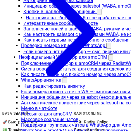
Автоприветствие через salesbot
Инициация общения через salesbot (WABA, amo
Кнопки в шаблонном сообщении
Настройка чат-бота, если бот не срабатывает 
Интерактивные сообщения в боте
Заполнение полей в шаблоне WABA: руками и че
Как настроить salesbot с шаблонами WABA, не 
Как писать первым не с шаблонного сообщени
Проверка номера клиента в WhatsApp
Если номера нет в WhatsApp — смс, письмо или
Неофициальный WhatsApp для amoCRM
Подключение WhatsApp к amoCRM через RadistW
Смена воронки и статуса для создания сделок и
Как писать первым с любого номера через amoC
WhatsApp-визитка
Как редактировать визитку
Если номера клиента нет в WA — смс/письмо ил
Инициация общения через salesbot (неофициаль
Автоматическое приветствие через salesbot на с
Меню в чат-боте
Рассылка для amoCRM
БАЗА ЗНАНИЙ
RADIST.ONLINE
Массовое создание чатов
🚀 Быстрый старт
Сайт Radist.Online
Поддержка групповых чатов в WhatsApp для A
💵 Тарифы
Личный кабинет
WhatsApp + amoCRM не работает: что проверить