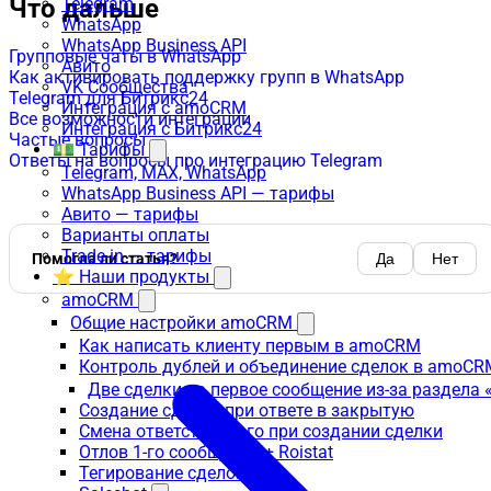
Telegram
Что дальше
WhatsApp
WhatsApp Business API
Групповые чаты в WhatsApp
Авито
Как активировать поддержку групп в WhatsApp
VK Сообщества
Telegram для Битрикс24
Интеграция с amoCRM
Все возможности интеграции
Интеграция с Битрикс24
Частые вопросы
💵 Тарифы
Ответы на вопросы про интеграцию Telegram
Telegram, MAX, WhatsApp
WhatsApp Business API — тарифы
Авито — тарифы
Варианты оплаты
Trade-in — тарифы
Помогла ли статья?
Да
Нет
⭐ Наши продукты
amoCRM
Общие настройки amoCRM
Как написать клиенту первым в amoCRM
Контроль дублей и объединение сделок в amoCR
Две сделки на первое сообщение из-за раздела
Создание сделки при ответе в закрытую
Смена ответственного при создании сделки
Отлов 1-го сообщения + Roistat
Тегирование сделок