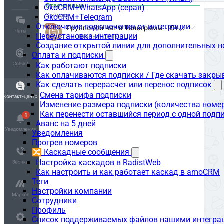
OkoCRM+WhatsApp (серая)
OkoCRM+Telegram
Отключение подключения от интеграции
Переустановка интеграции
Создание открытой линии для дополнительных 
Оплата и подписки
Как работают подписки
Как оплачиваются подписки / Где скачать зак
Как сделать перерасчет или перенос подписок
Смена тарифа подписки
Изменение размера подписки (количества номе
Как перенести оставшийся период с одной подп
Аванс на 5 дней
Уведомления
Прогрев номеров
🔀 Каскадные сообщения
Настройка каскадов в RadistWeb
Как настроить и как работает каскад в amoCRM
Теги
Настройки компании
Сотрудники
Профиль
Список поддерживаемых файлов нашими интегра