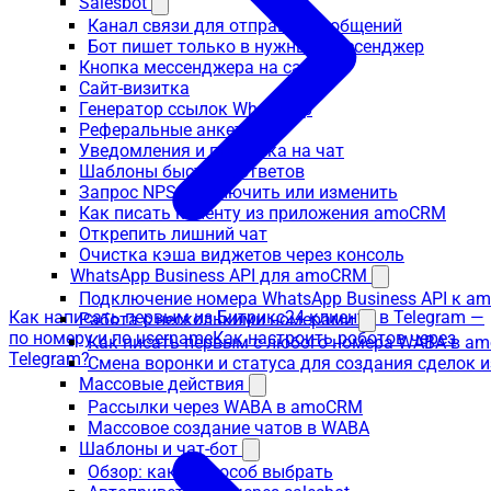
Salesbot
Канал связи для отправки сообщений
Бот пишет только в нужный мессенджер
Кнопка мессенджера на сайт
Сайт-визитка
Генератор ссылок WhatsApp
Реферальные анкеты
Уведомления и подписка на чат
Шаблоны быстрых ответов
Запрос NPS: выключить или изменить
Как писать клиенту из приложения amoCRM
Открепить лишний чат
Очистка кэша виджетов через консоль
WhatsApp Business API для amoCRM
Подключение номера WhatsApp Business API к a
Как написать первым из Битрикс24 клиенту в Telegram —
Работа с несколькими номерами
по номеру и по username
Как настроить роботов через
Как писать первым с любого номера WABA в a
Telegram?
Смена воронки и статуса для создания сделок 
Массовые действия
Рассылки через WABA в amoCRM
Массовое создание чатов в WABA
Шаблоны и чат-бот
Обзор: какой способ выбрать