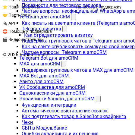
Полезности для тестового периода
⭐ Наши продукты
Написать в поддержку
Частые вопросы: неофициальный WhatsApp в a
🤝 Партнёрам
Telegram для amoCRM
Как писать на username клиента (Telegram в am
🔌 API
Telegram-визитка
🛟 Помощь и поддержка
Как отредактировать визитку
🎬 Видеоинструкции
Поддержка групповых чатов в Telegram для am
Как на сайте опубликовать ссылку на свой номер
Частые вопросы: Telegram в amoCRM
© 2026 Radist.Online
Telegram Bot для amoCRM
MAX для amoCRM
Поддержка групповых чатов в MAX для amoCRM
MAX Bot для amoCRM
Авито для amoCRM
VK Сообщества для amoCRM
Одноклассники для amoCRM
Эквайринги банков для amoCRM
Функционал интеграции
Автоматическое выставление ссылок
Как подтягивать товар в SalesBot эквайринга
Чеки
СБП в Модульбанке
Ошибки эквайринга и их решения