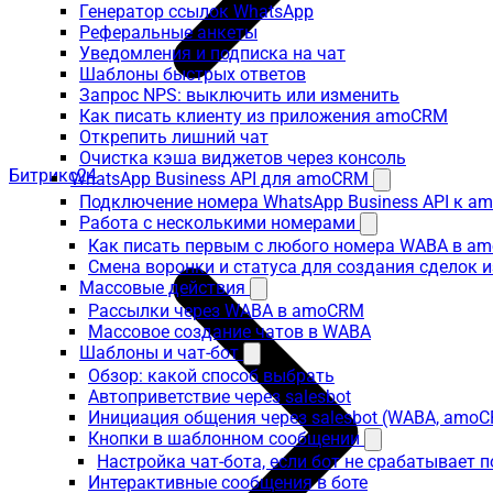
Генератор ссылок WhatsApp
Реферальные анкеты
Уведомления и подписка на чат
Шаблоны быстрых ответов
Запрос NPS: выключить или изменить
Как писать клиенту из приложения amoCRM
Открепить лишний чат
Очистка кэша виджетов через консоль
Битрикс24
WhatsApp Business API для amoCRM
Подключение номера WhatsApp Business API к a
Работа с несколькими номерами
Как писать первым с любого номера WABA в a
Смена воронки и статуса для создания сделок 
Массовые действия
Рассылки через WABA в amoCRM
Массовое создание чатов в WABA
Шаблоны и чат-бот
Обзор: какой способ выбрать
Автоприветствие через salesbot
Инициация общения через salesbot (WABA, amo
Кнопки в шаблонном сообщении
Настройка чат-бота, если бот не срабатывает 
Интерактивные сообщения в боте