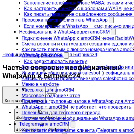
Заполнение полей в шаблоне WABA: руками и че
Как настроить salesbot с шаблонами WABA, не 
Как писать первым не с шаблонного сообщени
Проверка номера клиента в WhatsApp
Если номера нет в WhatsApp — смс, письмо или
Неофициальный WhatsApp для amoCRM
Подключение WhatsApp к amoCRM через RadistW
Смена воронки и статуса для создания сделок и
Как писать первым с любого номера через amoC
Неофициальный WhatsApp для Битрикс24
WhatsApp-визитка
Как редактировать визитку
Частые вопросы: неофициальный
Если номера клиента нет в WA — смс/письмо ил
Инициация общения через salesbot (неофициаль
WhatsApp в Битрикс24
Автоматическое приветствие через salesbot на с
Меню в чат-боте
Рассылка для amoCRM
Массовое создание чатов
Копировать страницу
Поддержка групповых чатов в WhatsApp для A
WhatsApp + amoCRM не работает: что проверить
Полезности для тестового периода
Копировать как Markdown
Частые вопросы: неофициальный WhatsApp в a
Telegram для amoCRM
Просмотреть как Markdown
Как писать на username клиента (Telegram в am