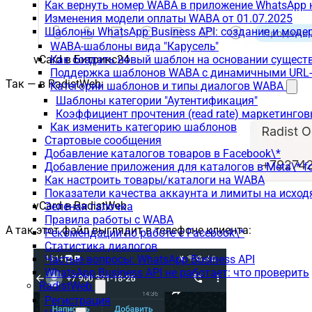
Как вернуть номер WABA в приложение WhatsApp 
Изменения модели оплаты WABA от 01.07.2025
Шаблоны WhatsApp Business API: создание и моде
WABA-шаблоны вида "Карусель"
vCard в Битрикс24
Как создать новый шаблон на основании сущес
Поддержка шаблонов WABA с динамичными URL
Так — в RadistWeb:
Категории шаблонов и типы диалогов WABA
Шаблоны категории "Аутентификация"
Коэффициент прочтения (read rate) маркетинго
Как изменить категорию шаблонов
Стартовые сообщения
Добавление каталогов товаров в Facebook\*
Добавление приложения для каталогов в Meta\* fo
Как настроить товары/каталоги на WABA
Показатели качества аккаунта и лимиты на исхо
vCard в RadistWeb
Зеленая галочка
Правила работы с WABA
А так этот файл выглядит в телефоне клиента:
Рекомендации по работе с Facebook\*
Статистика диалогов
Частые вопросы: WhatsApp Business API
WhatsApp Business API не работает: что проверить
RadistWeb
Регистрация