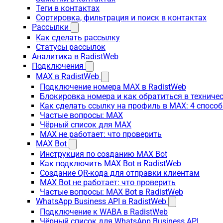
Теги в контактах
Сортировка, фильтрация и поиск в контактах
Рассылки
Как сделать рассылку
Статусы рассылок
Аналитика в RadistWeb
Подключения
MAX в RadistWeb
Подключение номера MAX в RadistWeb
Блокировка номера и как обратиться в технич
Как сделать ссылку на профиль в MAX: 4 способ
Частые вопросы: MAX
Чёрный список для MAX
MAX не работает: что проверить
MAX Bot
Инструкция по созданию MAX Bot
Как подключить MAX Bot в RadistWeb
Создание QR-кода для отправки клиентам
MAX Bot не работает: что проверить
Частые вопросы: MAX Bot в RadistWeb
WhatsApp Business API в RadistWeb
Подключение к WABA в RadistWeb
Чёрный список для WhatsApp Business API