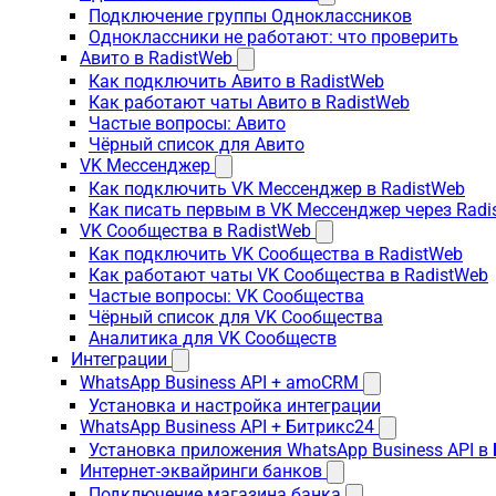
Подключение группы Одноклассников
Одноклассники не работают: что проверить
Авито в RadistWeb
Как подключить Авито в RadistWeb
Как работают чаты Авито в RadistWeb
Частые вопросы: Авито
Чёрный список для Авито
VK Мессенджер
Как подключить VK Мессенджер в RadistWeb
Как писать первым в VK Мессенджер через Radi
VK Сообщества в RadistWeb
Как подключить VK Сообщества в RadistWeb
Как работают чаты VK Сообщества в RadistWeb
Частые вопросы: VK Сообщества
Чёрный список для VK Сообщества
Аналитика для VK Сообществ
Интеграции
WhatsApp Business API + amoCRM
Установка и настройка интеграции
WhatsApp Business API + Битрикс24
Установка приложения WhatsApp Business API в
Интернет-эквайринги банков
Подключение магазина банка