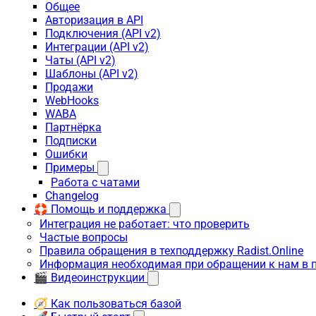
Общее
Авторизация в API
Подключения (API v2)
Интеграции (API v2)
Чаты (API v2)
Шаблоны (API v2)
Продажи
WebHooks
WABA
Партнёрка
Подписки
Ошибки
Примеры
Работа с чатами
Changelog
🛟 Помощь и поддержка
Интеграция не работает: что проверить
Частые вопросы
Правила обращения в техподдержку Radist.Online
Информация необходимая при обращении к нам в 
🎬 Видеоинструкции
🧭 Как пользоваться базой