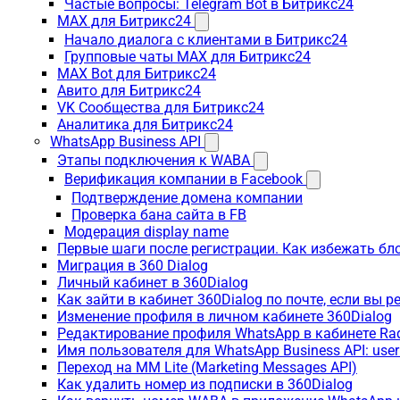
Частые вопросы: Telegram Bot в Битрикс24
MAX для Битрикс24
Начало диалога с клиентами в Битрикс24
Групповые чаты MAX для Битрикс24
MAX Bot для Битрикс24
Авито для Битрикс24
VK Сообщества для Битрикс24
Аналитика для Битрикс24
WhatsApp Business API
Этапы подключения к WABA
Верификация компании в Facebook
Подтверждение домена компании
Проверка бана сайта в FB
Модерация display name
Первые шаги после регистрации. Как избежать бл
Миграция в 360 Dialog
Личный кабинет в 360Dialog
Как зайти в кабинет 360Dialog по почте, если вы 
Изменение профиля в личном кабинете 360Dialog
Редактирование профиля WhatsApp в кабинете Ra
Имя пользователя для WhatsApp Business API: use
Переход на MM Lite (Marketing Messages API)
Как удалить номер из подписки в 360Dialog