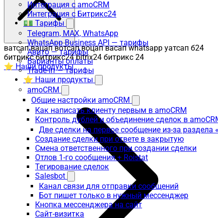
Интеграция с amoCRM
Интеграция с Битрикс24
💵 Тарифы
Telegram, MAX, WhatsApp
WhatsApp Business API — тарифы
ватсап вацап вотсап воцап васап whatsapp уатсап б24
Авито — тарифы
битрикс битрикс24 bitrix24 битрикс 24
Варианты оплаты
⭐ Наши продукты
Trade-in — тарифы
⭐ Наши продукты
amoCRM
Общие настройки amoCRM
Как написать клиенту первым в amoCRM
Контроль дублей и объединение сделок в amoCR
Две сделки на первое сообщение из-за раздела
Создание сделки при ответе в закрытую
Смена ответственного при создании сделки
Отлов 1-го сообщения + Roistat
Тегирование сделок
Salesbot
Канал связи для отправки сообщений
Бот пишет только в нужный мессенджер
Кнопка мессенджера на сайт
Сайт-визитка