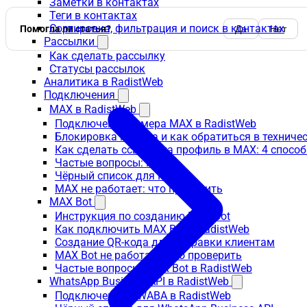
Заметки в контактах
Теги в контактах
Сортировка, фильтрация и поиск в контактах
Помогла ли статья?
Да
Нет
Рассылки
Как сделать рассылку
Статусы рассылок
Аналитика в RadistWeb
Подключения
MAX в RadistWeb
Подключение номера MAX в RadistWeb
Блокировка номера и как обратиться в технич
Как сделать ссылку на профиль в MAX: 4 способ
Частые вопросы: MAX
Чёрный список для MAX
MAX не работает: что проверить
MAX Bot
Инструкция по созданию MAX Bot
Как подключить MAX Bot в RadistWeb
Создание QR-кода для отправки клиентам
MAX Bot не работает: что проверить
Частые вопросы: MAX Bot в RadistWeb
WhatsApp Business API в RadistWeb
Подключение к WABA в RadistWeb