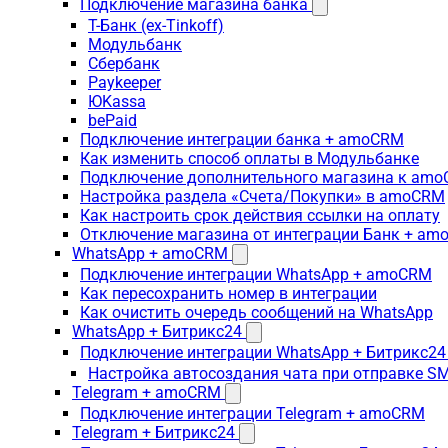
Подключение магазина банка
Т-Банк (ex-Tinkoff)
Модульбанк
Сбербанк
Paykeeper
ЮKassa
bePaid
Подключение интеграции банка + amoCRM
Как изменить способ оплаты в Модульбанке
Подключение дополнительного магазина к am
Настройка раздела «Счета/Покупки» в amoCRM
Как настроить срок действия ссылки на оплату
Отключение магазина от интеграции Банк + a
WhatsApp + amoCRM
Подключение интеграции WhatsApp + amoCRM
Как пересохранить номер в интеграции
Как очистить очередь сообщений на WhatsApp
WhatsApp + Битрикс24
Подключение интеграции WhatsApp + Битрикс24
Настройка автосоздания чата при отправке SM
Telegram + amoCRM
Подключение интеграции Telegram + amoCRM
Telegram + Битрикс24