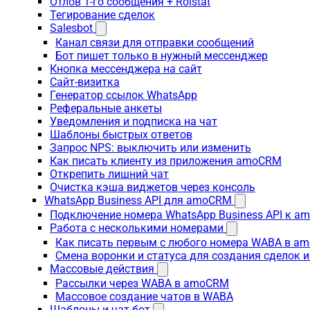
Отлов 1-го сообщения + Roistat
Тегирование сделок
Salesbot
Канал связи для отправки сообщений
Бот пишет только в нужный мессенджер
Кнопка мессенджера на сайт
Сайт-визитка
Генератор ссылок WhatsApp
Реферальные анкеты
Уведомления и подписка на чат
Шаблоны быстрых ответов
Запрос NPS: выключить или изменить
Как писать клиенту из приложения amoCRM
Открепить лишний чат
Очистка кэша виджетов через консоль
WhatsApp Business API для amoCRM
Подключение номера WhatsApp Business API к a
Работа с несколькими номерами
Как писать первым с любого номера WABA в a
Смена воронки и статуса для создания сделок 
Массовые действия
Рассылки через WABA в amoCRM
Массовое создание чатов в WABA
Шаблоны и чат-бот