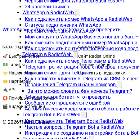
Чёрный список для WhatsApp Business API
24-часовой таймер
WhatsApp в RadistWeb
Как подключить номер WhatsApp в RadistWeb
Статусы подключения WhatsApp
WhatsApp + Битрикс24 не работает: что проверить
Чёрный список для WhatsApp
Мой аккаунт в WhatsApp Business попал в бан. 
Как сменить подключенный номер WhatsApp на 
БАЗА ЗНАНИЙ
RADIST.ONLINE
Как подключить почту для получения кода под
Telegram в RadistWeb
🚀 Быстрый старт
Сайт Radist.Online
Как подключить номер Телеграмм в RadistWeb
💵 Тарифы
Личный кабинет
Telegram - регистрация новых номеров: получен
Чёрный список для Telegram
⭐ Наши продукты
Написать в поддержку
Как написать клиенту в Telegram из CRM: 3 сцен
🤝 Партнёрам
Ограничения Telegram и баны номеров
🔌 API
За что можно словить бан номера Telegram?
Telegram не работает: что проверить
🛟 Помощь и поддержка
Сообщение отправляется с ошибкой
🎬 Видеоинструкции
Автоматические уведомления о сбоях в работе 
Telegram Bot в RadistWeb
Как подключить Telegram Bot в RadistWeb
© 2026 Radist.Online
Частые вопросы: Telegram Bot в RadistWeb
Инструкция по созданию и настройки бота в Bot
Одноклассники в RadistWeb