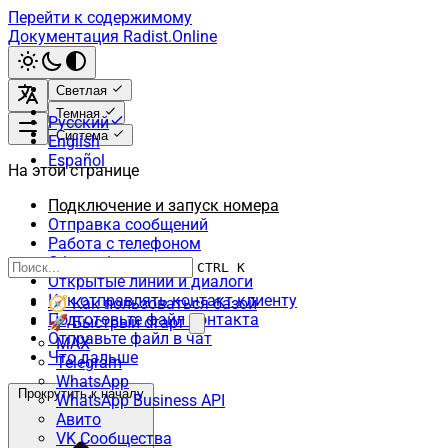
Перейти к содержимому
Документация Radist.Online
Светлая
Темная
Русский
Система
English
Español
На этой странице
Подключение и запуск номера
Отправка сообщений
Работа с телефоном
Сбои и блокировки
CTRL K
Открытые линии и диалоги
Как отправлять контакт клиенту
🧭 Как пользоваться базой
Подготовьте файл контакта
🚀 Быстрый старт
Отправьте файл в чат
MAX
Что дальше
Telegram
WhatsApp
Прокрутить к началу
WhatsApp Business API
Авито
VK Сообщества