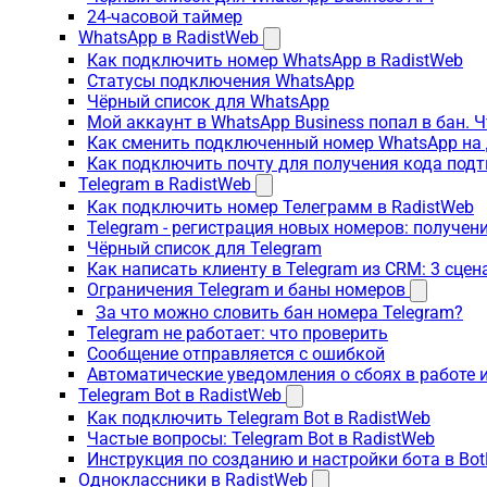
24-часовой таймер
WhatsApp в RadistWeb
Как подключить номер WhatsApp в RadistWeb
Статусы подключения WhatsApp
Чёрный список для WhatsApp
Мой аккаунт в WhatsApp Business попал в бан. 
Как сменить подключенный номер WhatsApp на 
Как подключить почту для получения кода под
Telegram в RadistWeb
Как подключить номер Телеграмм в RadistWeb
Telegram - регистрация новых номеров: получен
Чёрный список для Telegram
Как написать клиенту в Telegram из CRM: 3 сцен
Ограничения Telegram и баны номеров
За что можно словить бан номера Telegram?
Telegram не работает: что проверить
Сообщение отправляется с ошибкой
Автоматические уведомления о сбоях в работе 
Telegram Bot в RadistWeb
Как подключить Telegram Bot в RadistWeb
Частые вопросы: Telegram Bot в RadistWeb
Инструкция по созданию и настройки бота в Bot
Одноклассники в RadistWeb