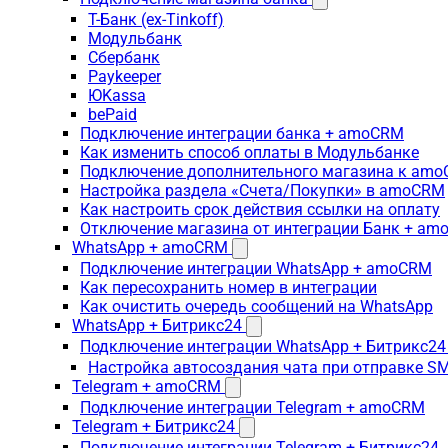
Т-Банк (ex-Tinkoff)
Модульбанк
Сбербанк
Paykeeper
ЮKassa
bePaid
Подключение интеграции банка + amoCRM
Как изменить способ оплаты в Модульбанке
Подключение дополнительного магазина к am
Настройка раздела «Счета/Покупки» в amoCRM
Как настроить срок действия ссылки на оплату
Отключение магазина от интеграции Банк + a
WhatsApp + amoCRM
Подключение интеграции WhatsApp + amoCRM
Как пересохранить номер в интеграции
Как очистить очередь сообщений на WhatsApp
WhatsApp + Битрикс24
Подключение интеграции WhatsApp + Битрикс24
Настройка автосоздания чата при отправке SM
Telegram + amoCRM
Подключение интеграции Telegram + amoCRM
Telegram + Битрикс24
Подключение интеграции Telegram + Битрикс24