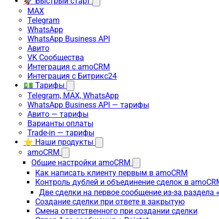
🚀 Быстрый старт
MAX
Telegram
WhatsApp
WhatsApp Business API
Авито
VK Сообщества
Интеграция с amoCRM
Интеграция с Битрикс24
💵 Тарифы
Telegram, MAX, WhatsApp
WhatsApp Business API — тарифы
Авито — тарифы
Варианты оплаты
Trade-in — тарифы
⭐ Наши продукты
amoCRM
Общие настройки amoCRM
Как написать клиенту первым в amoCRM
Контроль дублей и объединение сделок в amoCR
Две сделки на первое сообщение из-за раздела
Создание сделки при ответе в закрытую
Смена ответственного при создании сделки