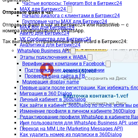
Частые вопросы: Telegram Bot в Битрикс24
MAX для Битрикс24
Отправьте файл в чат
Начало диалога с клиентами в Битрикс24
Групповые чаты MAX для Битрикс24
Отправьте файл в чат из Битрикс24 или RadistWeb — с
MAX Bot для Битрикс24
номера неофициального WhatsApp.
Авито для Битрикс24
VK Сообщества для Битрикс24
Так выглядит отправленный файл vCard в Битрикс24:
Аналитика для Битрикс24
WhatsApp Business API
Этапы подключения к WABA
Верификация компании в Facebook
Подтверждение домена компании
Проверка бана сайта в FB
Модерация display name
Первые шаги после регистрации. Как избежать бл
Миграция в 360 Dialog
Личный кабинет в 360Dialog
Как зайти в кабинет 360Dialog по почте, если вы 
Изменение профиля в личном кабинете 360Dialog
Редактирование профиля WhatsApp в кабинете Ra
Имя пользователя для WhatsApp Business API: use
Переход на MM Lite (Marketing Messages API)
Как удалить номер из подписки в 360Dialog