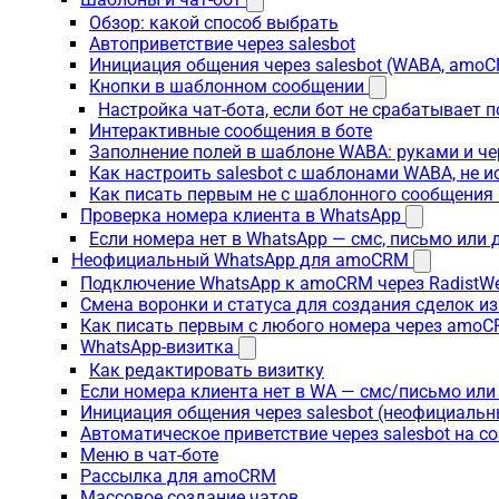
Обзор: какой способ выбрать
Автоприветствие через salesbot
Инициация общения через salesbot (WABA, amo
Кнопки в шаблонном сообщении
Настройка чат-бота, если бот не срабатывает 
Интерактивные сообщения в боте
Заполнение полей в шаблоне WABA: руками и че
Как настроить salesbot с шаблонами WABA, не 
Как писать первым не с шаблонного сообщени
Проверка номера клиента в WhatsApp
Если номера нет в WhatsApp — смс, письмо или
Неофициальный WhatsApp для amoCRM
Подключение WhatsApp к amoCRM через RadistW
Смена воронки и статуса для создания сделок и
Как писать первым с любого номера через amoC
WhatsApp-визитка
Как редактировать визитку
Если номера клиента нет в WA — смс/письмо ил
Инициация общения через salesbot (неофициаль
Автоматическое приветствие через salesbot на с
Меню в чат-боте
Рассылка для amoCRM
Массовое создание чатов