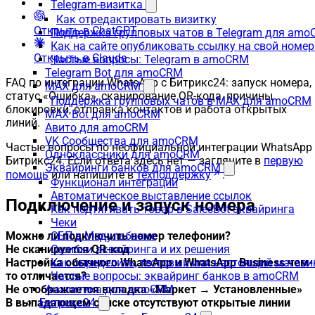
Telegram-визитка
Как отредактировать визитку
Открыть в ChatGPT
Поддержка групповых чатов в Telegram для am
Как на сайте опубликовать ссылку на свой номер
Открыть в Claude
Частые вопросы: Telegram в amoCRM
Telegram Bot для amoCRM
FAQ по интеграции WhatsApp с Битрикс24: запуск номера,
MAX для amoCRM
статус «Ошибка», сканирование QR-кода, причины
Поддержка групповых чатов в MAX для amoCRM
блокировки, отправка контактов и работа открытых
MAX Bot для amoCRM
линий.
Авито для amoCRM
VK Сообщества для amoCRM
Частые вопросы по неофициальной интеграции WhatsApp 
Одноклассники для amoCRM
Битрикс24. Если ответа здесь нет — загляните в
первую
Эквайринги банков для amoCRM
помощь
или напишите в
техподдержку
.
Функционал интеграции
Автоматическое выставление ссылок
Подключение и запуск номера
Как подтягивать товар в SalesBot эквайринга
Чеки
Можно ли подключить номер телефонии?
СБП в Модульбанке
Не сканируется QR-код
Ошибки эквайринга и их решения
Настройка обычного WhatsApp и WhatsApp Business чем-
Как определить, тестовый или настоящий магаз
то отличается?
Частые вопросы: эквайринг банков в amoCRM
Не отображается вкладка «Маркет → Установленные»
Аналитика для amoCRM
В выпадающем списке отсутствуют открытые линии
Битрикс24