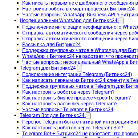
Как писать первым не с шаблонного сообщения 
Настройка робота в смарт-процессах Битрикс24
Частые вопросы: WhatsApp Business API в Битрик
Неофициальный WhatsApp для Битрикс24
Подключение интеграции неофициального WhatsA
Отправка автоматического сообщения через роб
Отправка автоматического сообщения через биз
Рассылка для Битрикс24
Поддержка групповых чатов в WhatsApp для Бит
WhatsApp + Битрикс24 не работает: что проверит
Частые вопросы: неофициальный WhatsApp в Би
Telegram для Битрикс24
Подключение интеграции Telegram (Битрикс24)
Как написать первым из Битрикс24 клиенту в Tel
Поддержка групповых чатов в Telegram для Битр
Как настроить роботов через Telegram?
Как настроить бизнес-процесс через Telegram?
Как настроить рассылку через Telegram?
Частые вопросы: Telegram в Битрикс24
Telegram Bot для Битрикс24
Перенос Telegram-бота с нативной интеграции Би
Как настроить роботов через Telegram Bot?
Telegram Bot + Битрикс24 не работает: что прове