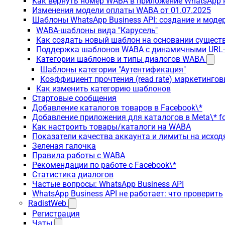
Как вернуть номер WABA в приложение WhatsApp 
Изменения модели оплаты WABA от 01.07.2025
Шаблоны WhatsApp Business API: создание и моде
WABA-шаблоны вида "Карусель"
Как создать новый шаблон на основании сущес
Поддержка шаблонов WABA с динамичными URL
Категории шаблонов и типы диалогов WABA
Шаблоны категории "Аутентификация"
Коэффициент прочтения (read rate) маркетинго
Как изменить категорию шаблонов
Стартовые сообщения
Добавление каталогов товаров в Facebook\*
Добавление приложения для каталогов в Meta\* fo
Как настроить товары/каталоги на WABA
Показатели качества аккаунта и лимиты на исхо
Зеленая галочка
Правила работы с WABA
Рекомендации по работе с Facebook\*
Статистика диалогов
Частые вопросы: WhatsApp Business API
WhatsApp Business API не работает: что проверить
RadistWeb
Регистрация
Чаты