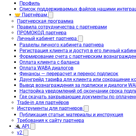
Профиль
Список поддерживаемых файлов нашими интегра
🤝 Партнёрам
Партнерская программа
Правила сотрудничества с партнерами
ПРОМОКОД партнера
Личный кабинет партнера
Разделы личного кабинета партнера
Регистрация клиента и доступ в его личный кабин
Формирование счета с партнерским вознагражде
Оплата клиента с баланса
Оплата WABA диалогов
Финансы — перерасчет и перенос подписок
Даунгрейд тарифа для клиента или сокращение к
Вывод вознаграждения за подписки и диалоги W
Настройка уведомлений об окончании срока подп
Где скачать закрывающие документы по оплачен
Trade-in для партнёров
Инструменты для партнеров
Публикация статьи: материалы и инструкция
Требования к сайту партнера
🔌 API
v2