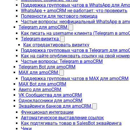
Поддержка групповых чатов в WhatsApp для A
WhatsApp + amoCRM не работает: что проверить
Полезности для тестового периода
Частые вопросы: неофициальный WhatsApp в a
Telegram для amoCRM
Как писать на username клиента (Telegram в am
Telegram-визитка
Как отредактировать визитку
Поддержка групповых чатов в Telegram для am
Как на сайте опубликовать ссылку на свой номер
Частые вопросы: Telegram в amoCRM
Telegram Bot для amoCRM
MAX для amoCRM
Поддержка групповых чатов в MAX для amoCRM
MAX Bot для amoCRM
Авито для amoCRM
VK Сообщества для amoCRM
Одноклассники для amoCRM
Эквайринги банков для amoCRM
Функционал интеграции
Автоматическое выставление ссылок
Как подтягивать товар в SalesBot эквайринга
Чеки