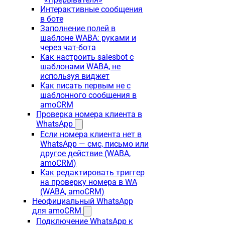
Интерактивные сообщения
в боте
Заполнение полей в
шаблоне WABA: руками и
через чат-бота
Как настроить salesbot с
шаблонами WABA, не
используя виджет
Как писать первым не с
шаблонного сообщения в
amoCRM
Проверка номера клиента в
WhatsApp
Если номера клиента нет в
WhatsApp — смс, письмо или
другое действие (WABA,
amoCRM)
Как редактировать триггер
на проверку номера в WA
(WABA, amoCRM)
Неофициальный WhatsApp
для amoCRM
Подключение WhatsApp к