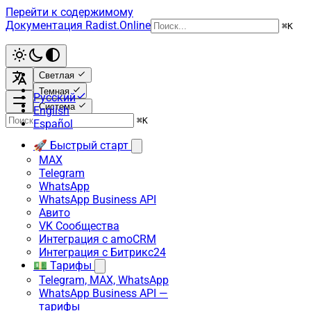
Перейти к содержимому
Документация Radist.Online
⌘
K
Светлая
Темная
Русский
Система
English
⌘
K
Español
🚀 Быстрый старт
MAX
Telegram
WhatsApp
WhatsApp Business API
Авито
VK Сообщества
Интеграция с amoCRM
Интеграция с Битрикс24
💵 Тарифы
Telegram, MAX, WhatsApp
WhatsApp Business API —
тарифы