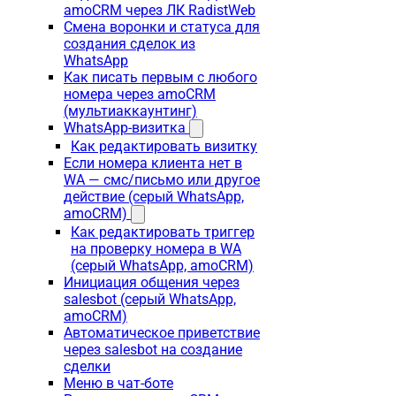
amoCRM через ЛК RadistWeb
Смена воронки и статуса для
создания сделок из
WhatsApp
Как писать первым с любого
номера через amoCRM
(мультиаккаунтинг)
WhatsApp-визитка
Как редактировать визитку
Если номера клиента нет в
WA — смс/письмо или другое
действие (серый WhatsApp,
amoCRM)
Как редактировать триггер
на проверку номера в WA
(серый WhatsApp, amoCRM)
Инициация общения через
salesbot (серый WhatsApp,
amoCRM)
Автоматическое приветствие
через salesbot на создание
сделки
Меню в чат-боте