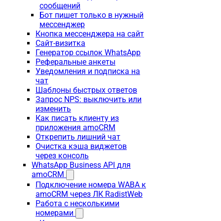
сообщений
Бот пишет только в нужный
мессенджер
Кнопка мессенджера на сайт
Сайт-визитка
Генератор ссылок WhatsApp
Реферальные анкеты
Уведомления и подписка на
чат
Шаблоны быстрых ответов
Запрос NPS: выключить или
изменить
Как писать клиенту из
приложения amoCRM
Открепить лишний чат
Очистка кэша виджетов
через консоль
WhatsApp Business API для
amoCRM
Подключение номера WABA к
amoCRM через ЛК RadistWeb
Работа с несколькими
номерами