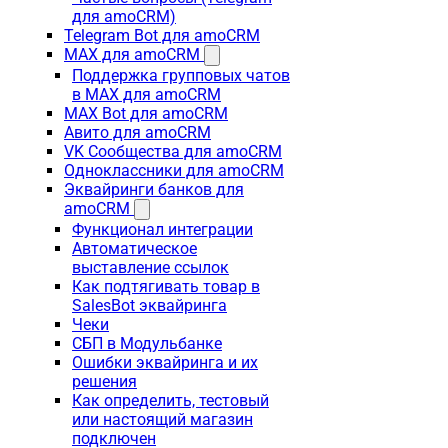
для amoCRM)
Telegram Bot для amoCRM
MAX для amoCRM
Поддержка групповых чатов
в MAX для amoCRM
MAX Bot для amoCRM
Авито для amoCRM
VK Сообщества для amoCRM
Одноклассники для amoCRM
Эквайринги банков для
amoCRM
Функционал интеграции
Автоматическое
выставление ссылок
Как подтягивать товар в
SalesBot эквайринга
Чеки
СБП в Модульбанке
Ошибки эквайринга и их
решения
Как определить, тестовый
или настоящий магазин
подключен