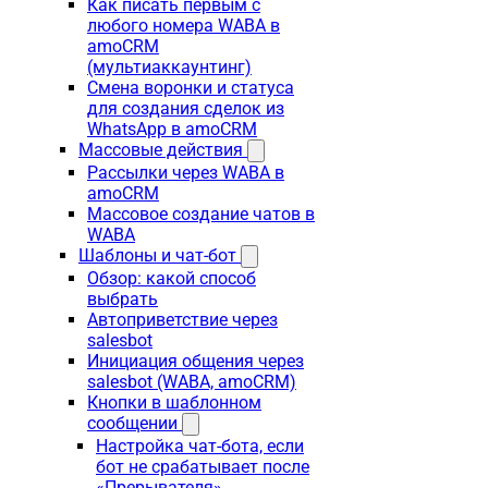
Как писать первым с
любого номера WABA в
amoCRM
(мультиаккаунтинг)
Смена воронки и статуса
для создания сделок из
WhatsApp в amoCRM
Массовые действия
Рассылки через WABA в
amoCRM
Массовое создание чатов в
WABA
Шаблоны и чат-бот
Обзор: какой способ
выбрать
Автоприветствие через
salesbot
Инициация общения через
salesbot (WABA, amoCRM)
Кнопки в шаблонном
сообщении
Настройка чат-бота, если
бот не срабатывает после
«Прерывателя»