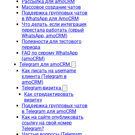
Рассылка для amoCRM
Массовое создание чатов
Поддержка групповых чатов
в WhatsApp для AmoCRM
Что делать, если интеграция
перестала работать (серый
WhatsApp, amoCRM)
Полезности для тестового
периода
FAQ по серому WhatsApp
(amoCRM)
Telegram для amoCRM
Как писать на username
клиента (Telegram в
amoCRM)
Telegram-визитка
Как отредактировать
визитку
Поддержка групповых чатов
в Telegram для amoCRM
Как на сайте опубликовать
ссылку на свой номер
Telegram?
Частые вопросы (Telegram