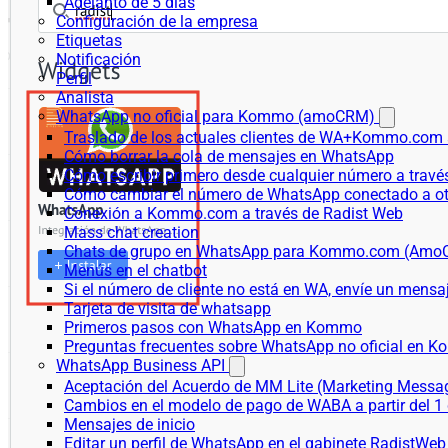
Adelanto de 5 días
Configuración de la empresa
Etiquetas
Notificación
Perfil
Analista
WhatsApp no oficial para Kommo (amoCRM)
Traslado de los actuales clientes de WA+Kommo.com a
Cómo borrar la cola de mensajes en WhatsApp
Cómo escribir primero desde cualquier número a trav
Cómo cambiar el número de WhatsApp conectado a ot
Conexión a Kommo.com a través de Radist Web
Mass chat creation
Chats de grupo en WhatsApp para Kommo.com (Am
Menús en el chatbot
Si el número de cliente no está en WA, envíe un mensaje
Tarjeta de visita de whatsapp
Primeros pasos con WhatsApp en Kommo
Preguntas frecuentes sobre WhatsApp no oficial en
WhatsApp Business API
Aceptación del Acuerdo de MM Lite (Marketing Messa
Cambios en el modelo de pago de WABA a partir del 1 
Mensajes de inicio
Editar un perfil de WhatsApp en el gabinete RadistWeb