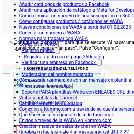
Añadir catálogos de productos a Facebook
Añadir una aplicación de catálogo a Meta for Develop
Cómo eliminar un número de una suscripción en 360D
Cómo configurar productos / catálogos en WABA
Nuevas condiciones de WABA a partir del 01.02.2023
Conectar un número a WABA
Normas para trabajar con WABA
Configure el disparador para que se ejecute “Al hacer un
Conexión a WABA
transición o crear en un paso”. Pulse “Configurar”.
Registro rápido
Registro rápido con el pago 360dialog
Verificar una empresa en Facebook
FB site ban check
Moderación del nombre mostrado
Cómo escribir primero no con un mensaje de plantilla
Moderación de plantillas
Soporte PARA plantillas Waba con ENLACES URL d
Waba-plantillas de Carrusel
Cambiar el perfil en 360dialog
Conexión a Kommo.com a través de su cuenta persona
Qué hacer si la integración deja de funcionar
Envíos a través de la WABA en Kommo.com
Creación masiva de salas de chat en WABA
Cambio en las tasas de diálogo a partir del 01.02.22