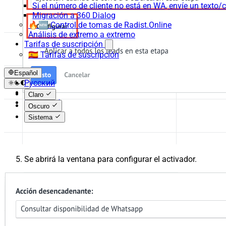
Si el número de cliente no está en WA, envíe un texto/c
Migración a 360 Dialog
🔥🆕 Control de tomas de Radist.Online
Análisis de extremo a extremo
Tarifas de suscripción
🇪🇸 Tarifas de suscripción
Español
Русский
English
Claro
Español
Oscuro
Sistema
Se abrirá la ventana para configurar el activador.