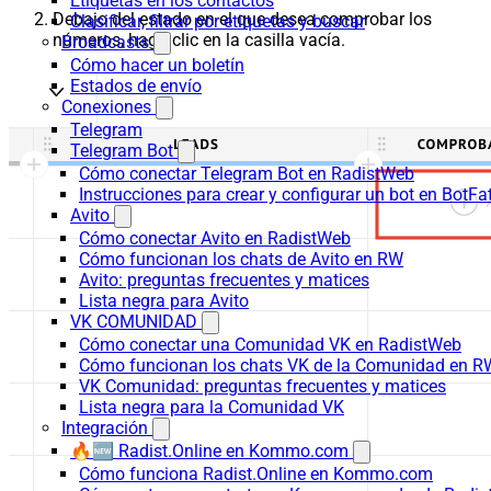
Etiquetas en los contactos
Debajo del estado en el que desea comprobar los
Clasificar, filtrar por etiquetas y buscar
números, haga clic en la casilla vacía.
Broadcasts
Cómo hacer un boletín
Estados de envío
Conexiones
Telegram
Telegram Bot
Cómo conectar Telegram Bot en RadistWeb
Instrucciones para crear y configurar un bot en BotFa
Avito
Cómo conectar Avito en RadistWeb
Cómo funcionan los chats de Avito en RW
Avito: preguntas frecuentes y matices
Lista negra para Avito
VK COMUNIDAD
Cómo conectar una Comunidad VK en RadistWeb
Cómo funcionan los chats VK de la Comunidad en R
VK Comunidad: preguntas frecuentes y matices
Lista negra para la Comunidad VK
Integración
🔥🆕 Radist.Online en Kommo.com
Cómo funciona Radist.Online en Kommo.com