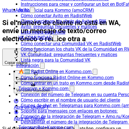
Instrucciones para crear y configurar un bot en BotFa
Avito
WhatsApp no oficial para Kommo (amoCRM)
Cómo conectar Avito en RadistWeb
Cómo funcionan los chats de Avito en RW
Si el número de cliente no está en WA,
Avito: preguntas frecuentes y matices
envíe un mensaje de texto/correo
Lista negra para Avito
electrónico o realice otra a
VK COMUNIDAD
Cómo conectar una Comunidad VK en RadistWeb
Cómo funcionan los chats VK de la Comunidad en R
VK Comunidad: preguntas frecuentes y matices
Lista negra para la Comunidad VK
Copiar página
Integración
🔥🆕 Radist.Online en Kommo.com
Cómo funciona Radist.Online en Kommo.com
Copiar como Markdown
Cómo entrar en un trato en Kommo.com desde Radist
Telegram + Kommo.com
Ver como Markdown
Conexión del número de Telegram en su cuenta Pers
Cómo escribir en el nombre de usuario del cliente
Grupos de chat en Telegramas para Kommo.com (
Abrir en ChatGPT
Soporte para mensajes con enlaces en botones:
Conexión de la integración de Telegram + Amo.ru/K
Abrir en Claude
Deshabilitar el número de la integración de Tele
TelegramBot+Kommo.com
Si el número del cliente no está en WhatsApp, configura un