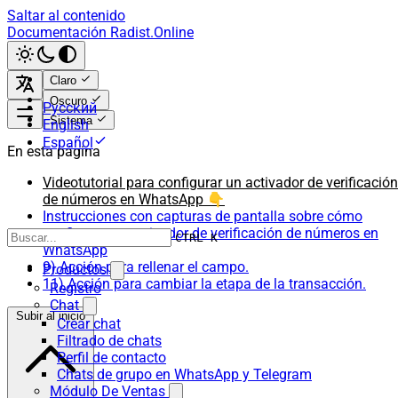
Saltar al contenido
Documentación Radist.Online
Claro
Oscuro
Русский
Sistema
English
Español
En esta página
Videotutorial para configurar un activador de verificación
de números en WhatsApp 👇
Instrucciones con capturas de pantalla sobre cómo
configurar un activador de verificación de números en
CTRL K
WhatsApp
9) Acción para rellenar el campo.
Productos
11) Acción para cambiar la etapa de la transacción.
Registro
Chat
Subir al inicio
Crear chat
Filtrado de chats
Perfil de contacto
Chats de grupo en WhatsApp y Telegram
Módulo De Ventas