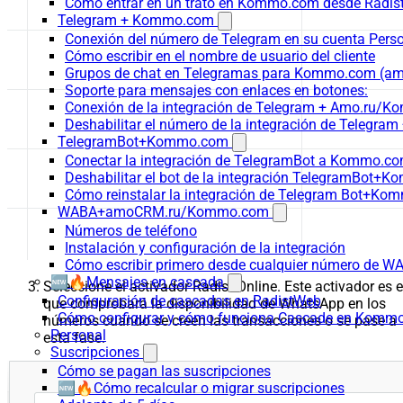
Cómo entrar en un trato en Kommo.com desde Radist
Telegram + Kommo.com
Conexión del número de Telegram en su cuenta Pers
Cómo escribir en el nombre de usuario del cliente
Grupos de chat en Telegramas para Kommo.com (
Soporte para mensajes con enlaces en botones:
Conexión de la integración de Telegram + Amo.ru/K
Deshabilitar el número de la integración de Tele
TelegramBot+Kommo.com
Conectar la integración de TelegramBot a Kommo.co
Deshabilitar el bot de la integración TelegramBot+
Cómo reinstalar la integración de Telegram Bot+K
WABA+amoCRM.ru/Kommo.com
Números de teléfono
Instalación y configuración de la integración
Cómo escribir primero desde cualquier número de W
🆕🔥Mensajes en cascada
Seleccione el activador Radist.Online. Este activador es e
Configuración de cascadas en RadistWeb
que comprobará la disponibilidad de WhatsApp en los
Cómo configurar y cómo funciona Cascade en Komm
números cuando se creen las transacciones o se pase a
Personal
esta fase.
Suscripciones
Cómo se pagan las suscripciones
🆕🔥Cómo recalcular o migrar suscripciones