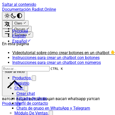
Saltar al contenido
Documentación Radist.Online
Claro
Oscuro
Русский
Sistema
English
Español
En esta página
Videotutorial sobre cómo crear botones en un chatbot 
Instrucciones para crear un chatbot con botones
Instrucciones para crear un chatbot con números
CTRL K
Subir al inicio
Productos
Registro
Chat
Crear chat
Filtrado de chats
ватсап вацап вотсап воцап васап whatsapp уатсап
Perfil de contacto
Productos
Chats de grupo en WhatsApp y Telegram
Módulo De Ventas