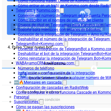
Cómo funciona Radist.Online en Kommo.com
Cómo entrar en un trato en Kommo.com desde Radist
Telegram + Kommo.com
Conexión del número de Telegram en su cuenta Pers
Cómo escribir en el nombre de usuario del cliente
Grupos de chat en Telegramas para Kommo.com (
Soporte para mensajes con enlaces en botones:
Conexión de la integración de Telegram + Amo.ru/K
Deshabilitar el número de la integración de Tele
TelegramBot+Kommo.com
Pulsa “Crear nuevo bot”.
Conectar la integración de TelegramBot a Kommo.co
Deshabilitar el bot de la integración TelegramBot+
Cómo reinstalar la integración de Telegram Bot+K
WABA+amoCRM.ru/Kommo.com
Números de teléfono
Instalación y configuración de la integración
Cómo escribir primero desde cualquier número de W
🆕🔥Mensajes en cascada
Configuración de cascadas en RadistWeb
Cómo configurar y cómo funciona Cascade en Komm
Personal
Suscripciones
Cómo se pagan las suscripciones