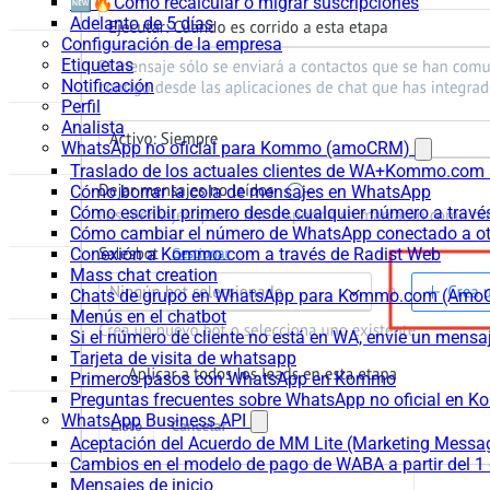
🆕🔥Cómo recalcular o migrar suscripciones
Adelanto de 5 días
Configuración de la empresa
Etiquetas
Notificación
Perfil
Analista
WhatsApp no oficial para Kommo (amoCRM)
Traslado de los actuales clientes de WA+Kommo.com a
Cómo borrar la cola de mensajes en WhatsApp
Cómo escribir primero desde cualquier número a trav
Cómo cambiar el número de WhatsApp conectado a ot
Conexión a Kommo.com a través de Radist Web
Mass chat creation
Chats de grupo en WhatsApp para Kommo.com (Am
Menús en el chatbot
Si el número de cliente no está en WA, envíe un mensaje
Tarjeta de visita de whatsapp
Primeros pasos con WhatsApp en Kommo
Preguntas frecuentes sobre WhatsApp no oficial en
WhatsApp Business API
Aceptación del Acuerdo de MM Lite (Marketing Messa
Cambios en el modelo de pago de WABA a partir del 1 
Mensajes de inicio