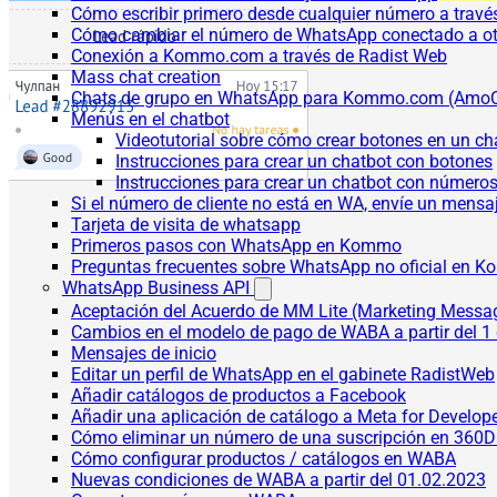
Cómo escribir primero desde cualquier número a trav
Cómo cambiar el número de WhatsApp conectado a ot
Conexión a Kommo.com a través de Radist Web
Mass chat creation
Chats de grupo en WhatsApp para Kommo.com (Am
Menús en el chatbot
Videotutorial sobre cómo crear botones en un ch
Instrucciones para crear un chatbot con botones
Instrucciones para crear un chatbot con número
Si el número de cliente no está en WA, envíe un mensaje
Tarjeta de visita de whatsapp
Primeros pasos con WhatsApp en Kommo
Preguntas frecuentes sobre WhatsApp no oficial en
WhatsApp Business API
Aceptación del Acuerdo de MM Lite (Marketing Messa
Cambios en el modelo de pago de WABA a partir del 1 
Mensajes de inicio
Editar un perfil de WhatsApp en el gabinete RadistWeb
Añadir catálogos de productos a Facebook
Añadir una aplicación de catálogo a Meta for Develop
Cómo eliminar un número de una suscripción en 360D
Cómo configurar productos / catálogos en WABA
Nuevas condiciones de WABA a partir del 01.02.2023