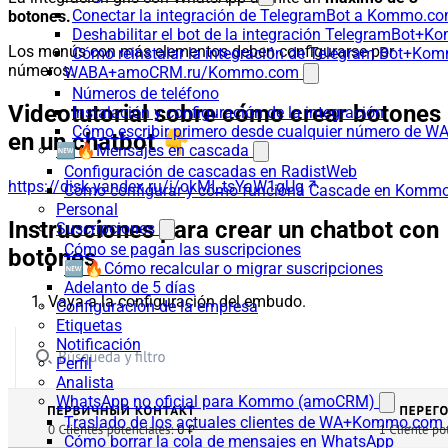
Conectar la integración de TelegramBot a Kommo.co
botones.
Deshabilitar el bot de la integración TelegramBot+
Los menús con más elementos deben configurarse por
Cómo reinstalar la integración de Telegram Bot+K
números.
WABA+amoCRM.ru/Kommo.com
Números de teléfono
Videotutorial sobre cómo crear botones
Instalación y configuración de la integración
Cómo escribir primero desde cualquier número de W
en un chatbot 👇
🆕🔥Mensajes en cascada
Configuración de cascadas en RadistWeb
https://disk.yandex.ru/i/okMI_tsYaW1gUg
Cómo configurar y cómo funciona Cascade en Komm
Personal
Instrucciones para crear un chatbot con
Suscripciones
Cómo se pagan las suscripciones
botones
🆕🔥Cómo recalcular o migrar suscripciones
Adelanto de 5 días
Vaya a la configuración del embudo.
Configuración de la empresa
Etiquetas
Notificación
Perfil
Analista
WhatsApp no oficial para Kommo (amoCRM)
Traslado de los actuales clientes de WA+Kommo.com a
Cómo borrar la cola de mensajes en WhatsApp