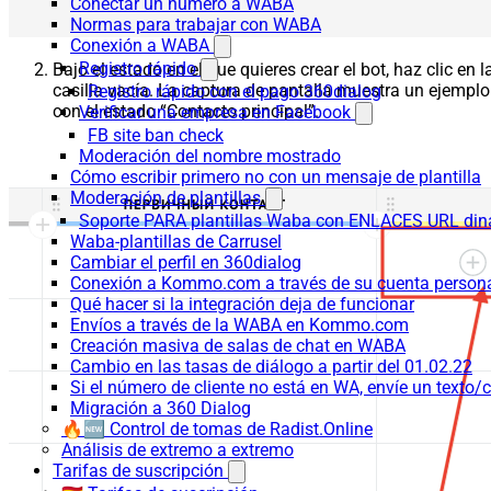
Conectar un número a WABA
Normas para trabajar con WABA
Conexión a WABA
Registro rápido
Bajo el estado en el que quieres crear el bot, haz clic en l
casilla vacía. La captura de pantalla muestra un ejemplo
Registro rápido con el pago 360dialog
con el estado “Contacto principal”.
Verificar una empresa en Facebook
FB site ban check
Moderación del nombre mostrado
Cómo escribir primero no con un mensaje de plantilla
Moderación de plantillas
Soporte PARA plantillas Waba con ENLACES URL d
Waba-plantillas de Carrusel
Cambiar el perfil en 360dialog
Conexión a Kommo.com a través de su cuenta persona
Qué hacer si la integración deja de funcionar
Envíos a través de la WABA en Kommo.com
Creación masiva de salas de chat en WABA
Cambio en las tasas de diálogo a partir del 01.02.22
Si el número de cliente no está en WA, envíe un texto/c
Migración a 360 Dialog
🔥🆕 Control de tomas de Radist.Online
Análisis de extremo a extremo
Tarifas de suscripción