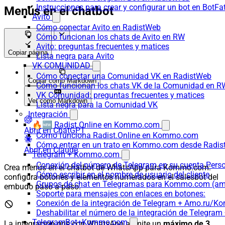
Instrucciones para crear y configurar un bot en BotFa
Menús en el chatbot
Avito
Cómo conectar Avito en RadistWeb
Cómo funcionan los chats de Avito en RW
Avito: preguntas frecuentes y matices
Copiar página
Lista negra para Avito
VK COMUNIDAD
Cómo conectar una Comunidad VK en RadistWeb
Copiar como Markdown
Cómo funcionan los chats VK de la Comunidad en R
VK Comunidad: preguntas frecuentes y matices
Ver como Markdown
Lista negra para la Comunidad VK
Integración
🔥🆕 Radist.Online en Kommo.com
Abrir en ChatGPT
Cómo funciona Radist.Online en Kommo.com
Cómo entrar en un trato en Kommo.com desde Radist
Abrir en Claude
Telegram + Kommo.com
Conexión del número de Telegram en su cuenta Pers
Crea menús en el chatbot de WhatsApp para Kommo.com:
Cómo escribir en el nombre de usuario del cliente
configura botones y elementos numerados en el salesbot del
Grupos de chat en Telegramas para Kommo.com (
embudo paso a paso.
Soporte para mensajes con enlaces en botones:
Conexión de la integración de Telegram + Amo.ru/K
Deshabilitar el número de la integración de Tele
TelegramBot+Kommo.com
La integración gris con WhatsApp admite un
máximo de 3