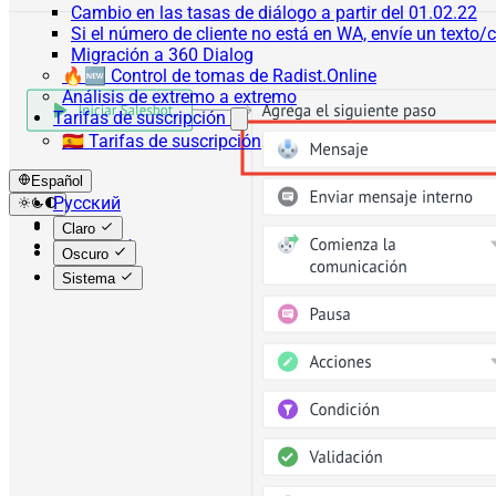
Cambio en las tasas de diálogo a partir del 01.02.22
Si el número de cliente no está en WA, envíe un texto/c
Migración a 360 Dialog
🔥🆕 Control de tomas de Radist.Online
Análisis de extremo a extremo
Tarifas de suscripción
🇪🇸 Tarifas de suscripción
Español
Русский
English
Claro
Español
Oscuro
Sistema