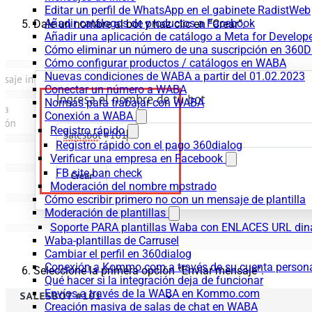
Editar un perfil de WhatsApp en el gabinete RadistWeb
Añadir catálogos de productos a Facebook
Dale un nombre al bot y haz clic en “Crear”.
Añadir una aplicación de catálogo a Meta for Develop
Cómo eliminar un número de una suscripción en 360D
Cómo configurar productos / catálogos en WABA
Nuevas condiciones de WABA a partir del 01.02.2023
Conectar un número a WABA
Normas para trabajar con WABA
Conexión a WABA
Registro rápido
Registro rápido con el pago 360dialog
Verificar una empresa en Facebook
FB site ban check
Moderación del nombre mostrado
Cómo escribir primero no con un mensaje de plantilla
Moderación de plantillas
Soporte PARA plantillas Waba con ENLACES URL d
Waba-plantillas de Carrusel
Cambiar el perfil en 360dialog
Conexión a Kommo.com a través de su cuenta persona
Seleccione la primera opción “Enviar mensaje”.
Qué hacer si la integración deja de funcionar
Envíos a través de la WABA en Kommo.com
Creación masiva de salas de chat en WABA