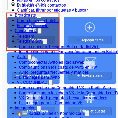
Notas en los contactos
Etiquetas en los contactos
Clasificar, filtrar por etiquetas y buscar
Broadcasts
Cómo hacer un boletín
Estados de envío
Conexiones
Telegram
Telegram Bot
Cómo conectar Telegram Bot en RadistWeb
Instrucciones para crear y configurar un bot en BotFa
Avito
Cómo conectar Avito en RadistWeb
Cómo funcionan los chats de Avito en RW
Avito: preguntas frecuentes y matices
Lista negra para Avito
VK COMUNIDAD
Cómo conectar una Comunidad VK en RadistWeb
Cómo funcionan los chats VK de la Comunidad en R
VK Comunidad: preguntas frecuentes y matices
Lista negra para la Comunidad VK
Integración
🔥🆕 Radist.Online en Kommo.com