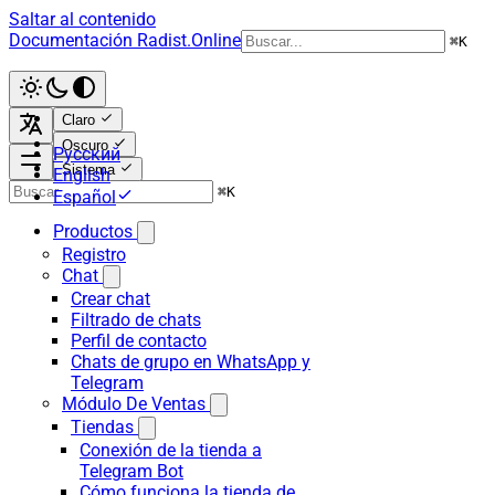
Saltar al contenido
Documentación Radist.Online
⌘
K
Claro
Oscuro
Русский
Sistema
English
⌘
K
Español
Productos
Registro
Chat
Crear chat
Filtrado de chats
Perfil de contacto
Chats de grupo en WhatsApp y
Telegram
Módulo De Ventas
Tiendas
Conexión de la tienda a
Telegram Bot
Cómo funciona la tienda de