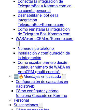
Conectar la integración de
TelegramBot a Kommo.com en
su cuenta personal
Deshabilitar el bot de la
integración
TelegramBot+Kommo.com
Cómo reinstalar la integración
de Telegram Bot+Kommo.com
WABA+amoCRM.ru/Kommo.com
Números de teléfono
Instalación y configuración de
la integración
Cómo escribir primero desde
cualquier número de WABA en
AmoCRM (multi-cuenta):
🆕🔥Mensajes en cascada
Configuración de cascadas en
RadistWeb
Cómo configurar y cómo
funciona Cascade en Kommo
Personal
Suscripciones