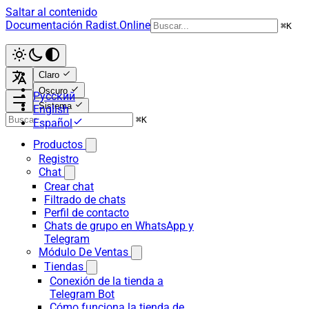
Saltar al contenido
Documentación Radist.Online
⌘
K
Claro
Oscuro
Русский
Sistema
English
⌘
K
Español
Productos
Registro
Chat
Crear chat
Filtrado de chats
Perfil de contacto
Chats de grupo en WhatsApp y
Telegram
Módulo De Ventas
Tiendas
Conexión de la tienda a
Telegram Bot
Cómo funciona la tienda de