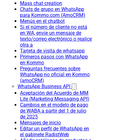
Mass chat creation
Chats de grupo en WhatsApp
para Kommo.com (AmoCRM)
Menús en el chatbot
Si el número de cliente no está
en WA, envíe un mensaje de
texto/correo electrónico o realice
otra a
Tarjeta de visita de whatsapp
Primeros pasos con WhatsApp
en Kommo
Preguntas frecuentes sobre
WhatsApp no oficial en Kommo
(amoCRM)
WhatsApp Business API
Aceptación del Acuerdo de MM
Lite (Marketing Messaging API)
Cambios en el modelo de pago
de WABA a partir del 1 de julio
de 2025
Mensajes de inicio
Editar un perfil de WhatsApp en
el gabinete RadistWeb