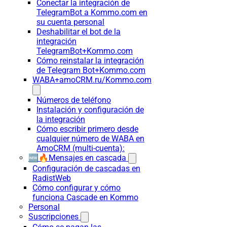
Conectar la integración de
TelegramBot a Kommo.com en
su cuenta personal
Deshabilitar el bot de la
integración
TelegramBot+Kommo.com
Cómo reinstalar la integración
de Telegram Bot+Kommo.com
WABA+amoCRM.ru/Kommo.com
Números de teléfono
Instalación y configuración de
la integración
Cómo escribir primero desde
cualquier número de WABA en
AmoCRM (multi-cuenta):
🆕🔥Mensajes en cascada
Configuración de cascadas en
RadistWeb
Cómo configurar y cómo
funciona Cascade en Kommo
Personal
Suscripciones