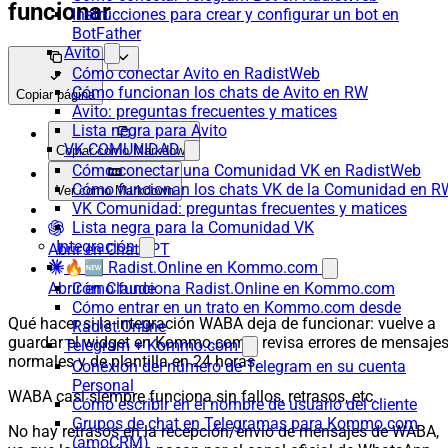
funcionar
Instrucciones para crear y configurar un bot en
BotFather
Avito
Cómo conectar Avito en RadistWeb
Cómo funcionan los chats de Avito en RW
Copiar página
Avito: preguntas frecuentes y matices
Lista negra para Avito
VK COMUNIDAD
Copiar como Markdown
Cómo conectar una Comunidad VK en RadistWeb
Cómo funcionan los chats VK de la Comunidad en R
Ver como Markdown
VK Comunidad: preguntas frecuentes y matices
Lista negra para la Comunidad VK
Integración
Abrir en ChatGPT
🔥🆕 Radist.Online en Kommo.com
Abrir en Claude
Cómo funciona Radist.Online en Kommo.com
Cómo entrar en un trato en Kommo.com desde
Qué hacer si la integración WABA deja de funcionar: vuelve a
Radist.Online
guardar el widget en Kommo.com y revisa errores de mensaje
Telegram + Kommo.com
normales y de plantilla en 24 horas.
Conexión del número de Telegram en su cuenta
Personal
WABA casi siempre funciona sin fallos, retrasos, etc.
Cómo escribir en el nombre de usuario del cliente
Grupos de chat en Telegramas para Kommo.com
No hay retrasos en la recepción/envío de mensajes de WABA,
(amoCRM)