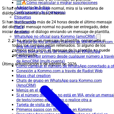
🆕🔥Cómo recalcular o migrar suscripciones
Adelanto de 5 días
Si has enviado un mensaje normal, mira si la ventana de
Configuración de la empresa
diálogo está abierta a las 24 horas.
Etiquetas
Notificación
Si han transcurrido más de 24 horas desde el último mensaje
Perfil
del cliente, el mensaje normal no puede ser entregado, debe
Analista
iniciar de nuevo el diálogo enviando un mensaje de plantilla.
WhatsApp no oficial para Kommo (amoCRM)
Si ha enviado un mensaje de plantilla, compruebe si
Traslado de los actuales clientes de WA+Kommo.com
todos los campos están rellenados. Si alguno de los
una oficina privada
campos está vacío, el mensaje de la plantilla no puede
Cómo borrar la cola de mensajes en WhatsApp
ser entregado.
Cómo escribir primero desde cualquier número a travé
de AmoCRM (multi-cuenta)
Última actualización
6 de agosto de 2026
Cómo cambiar el número de WhatsApp conectado a ot
Conexión a Kommo.com a través de Radist Web
Mass chat creation
Chats de grupo en WhatsApp para Kommo.com
(AmoCRM)
Menús en el chatbot
Si el número de cliente no está en WA, envíe un mensa
de texto/correo electrónico o realice otra a
Tarjeta de visita de whatsapp
Primeros pasos con WhatsApp en Kommo