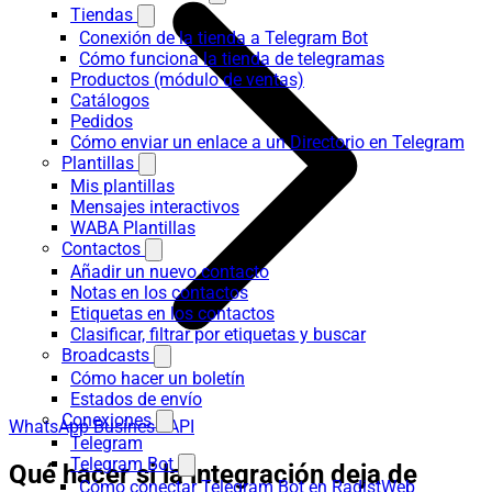
Tiendas
Conexión de la tienda a Telegram Bot
Cómo funciona la tienda de telegramas
Productos (módulo de ventas)
Catálogos
Pedidos
Cómo enviar un enlace a un Directorio en Telegram
Plantillas
Mis plantillas
Mensajes interactivos
WABA Plantillas
Contactos
Añadir un nuevo contacto
Notas en los contactos
Etiquetas en los contactos
Clasificar, filtrar por etiquetas y buscar
Broadcasts
Cómo hacer un boletín
Estados de envío
Conexiones
WhatsApp Business API
Telegram
Telegram Bot
Qué hacer si la integración deja de
Cómo conectar Telegram Bot en RadistWeb