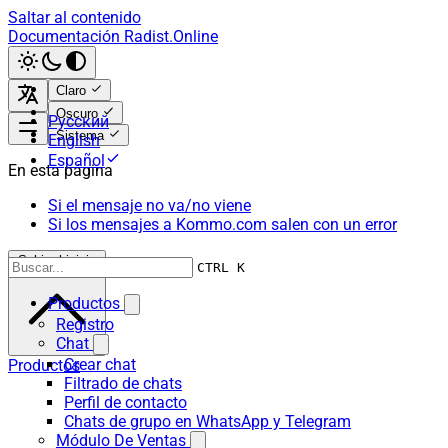
Saltar al contenido
Documentación Radist.Online
Claro
Oscuro
Русский
Sistema
English
Español
En esta página
Si el mensaje no va/no viene
Si los mensajes a Kommo.com salen con un error
Subir al inicio
CTRL K
Productos
Registro
Chat
Crear chat
Productos
Filtrado de chats
Perfil de contacto
Chats de grupo en WhatsApp y Telegram
Módulo De Ventas