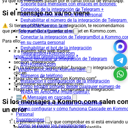
ya que los mensajes pasan por el canal oficial de WhatsApp.
Soporte para mensajes con enlaces en botones:
Conexión de la integración de Telegram +
Si el mensaje no va/no viene
Amo.ru/Kommo.com en el área personal
Deshabilitar el número de la integración de Telegram
⚠️ Si tienes problemas con la integración, te recomendamos
amoCRM/Kommo.com
que primero vuelvas a guardar el widget en Kommo.com.
TelegramBot+Kommo.com
Conectar la integración de TelegramBot a Kommo.c
Para ello:
en su cuenta personal
Deshabilitar el bot de la integración
ir a nuestro sitio web Radist:
TelegramBot+Kommo.com
https://radist.online/login/esp
Cómo reinstalar la integración de Telegram
sección “Integración”
Bot+Kommo.com
En la categoría “Disponible” busque su integración - hag
WABA+amoCRM.ru/Kommo.com
clic en
Números de teléfono
Haga clic en “Conectar con Kommo.com”.
Instalación y configuración de la integración
Seleccione su cuenta Kommo.com
Cómo escribir primero desde cualquier número de
Haga clic en “Permitir”. Comprueba tu integración.
WABA en AmoCRM (multi-cuenta):
🆕🔥Mensajes en cascada
Si los mensajes a Kommo.com salen co
Configuración de cascadas en RadistWeb
un error
Cómo configurar y cómo funciona Cascade en Komm
Personal
Suscripciones
Lo primero que hay que comprobar es si está enviando 
Cómo se pagan las suscripciones
mensaje estándar o un mensaje de plantilla.