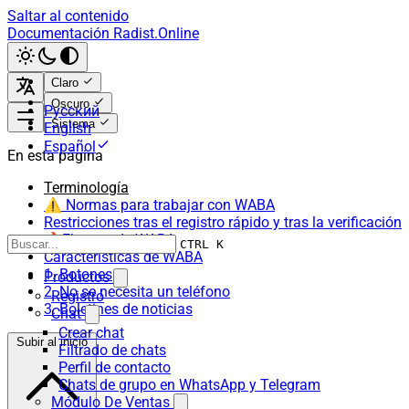
Saltar al contenido
Documentación Radist.Online
Claro
Oscuro
Русский
Sistema
English
Español
En esta página
Terminología
⚠️ Normas para trabajar con WABA
Restricciones tras el registro rápido y tras la verificación
🔥El coste de WABA
CTRL K
Características de WABA
1. Botones
Productos
2. No se necesita un teléfono
Registro
3. Boletines de noticias
Chat
Crear chat
Subir al inicio
Filtrado de chats
Perfil de contacto
Chats de grupo en WhatsApp y Telegram
Módulo De Ventas