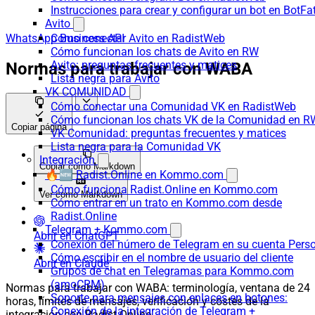
Instrucciones para crear y configurar un bot en BotFa
Avito
WhatsApp Business API
Cómo conectar Avito en RadistWeb
Cómo funcionan los chats de Avito en RW
Avito: preguntas frecuentes y matices
Normas para trabajar con WABA
Lista negra para Avito
VK COMUNIDAD
Cómo conectar una Comunidad VK en RadistWeb
Cómo funcionan los chats VK de la Comunidad en R
Copiar página
VK Comunidad: preguntas frecuentes y matices
Lista negra para la Comunidad VK
Integración
Copiar como Markdown
🔥🆕 Radist.Online en Kommo.com
Cómo funciona Radist.Online en Kommo.com
Ver como Markdown
Cómo entrar en un trato en Kommo.com desde
Radist.Online
Telegram + Kommo.com
Abrir en ChatGPT
Conexión del número de Telegram en su cuenta Pers
Cómo escribir en el nombre de usuario del cliente
Abrir en Claude
Grupos de chat en Telegramas para Kommo.com
(amoCRM)
Normas para trabajar con WABA: terminología, ventana de 24
Soporte para mensajes con enlaces en botones:
horas, límites de mensajes, verificación y costes de la
Conexión de la integración de Telegram +
integración con Radist.Online.