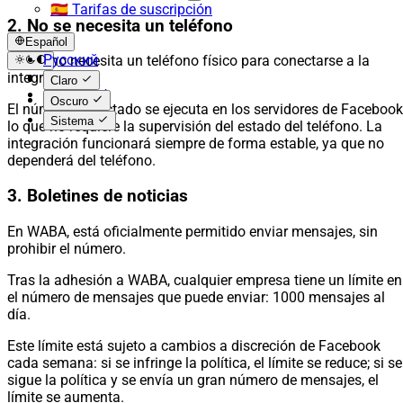
🇪🇸 Tarifas de suscripción
2. No se necesita un teléfono
Español
Русский
WABA no necesita un teléfono físico para conectarse a la
English
integración.
Claro
Español
Oscuro
El número conectado se ejecuta en los servidores de Facebook
Sistema
lo que no requiere la supervisión del estado del teléfono. La
integración funcionará siempre de forma estable, ya que no
dependerá del teléfono.
3. Boletines de noticias
En WABA, está oficialmente permitido enviar mensajes, sin
prohibir el número.
Tras la adhesión a WABA, cualquier empresa tiene un límite en
el número de mensajes que puede enviar: 1000 mensajes al
día.
Este límite está sujeto a cambios a discreción de Facebook
cada semana: si se infringe la política, el límite se reduce; si se
sigue la política y se envía un gran número de mensajes, el
límite se aumenta.