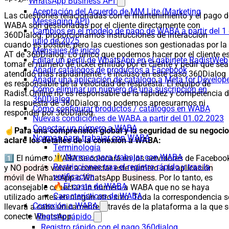
WhatsApp Business API
Aceptación del Acuerdo de MM Lite (Marketing
Las cuestiones relacionadas con el mantenimiento y el pago d
Messaging API)
WABA son gestionadas por el cliente directamente con
Cambios en el modelo de pago de WABA a partir del 1
360Dialog: proporcionamos instrucciones de interacción
julio de 2025
cuando es posible, pero las cuestiones son gestionadas por la
Mensajes de inicio
AT de 360Dialog. Lo único que podemos hacer por el cliente e
Editar un perfil de WhatsApp en el gabinete RadistWeb
tomar el número de ticket emitido por el cliente y pedir que sea
Añadir catálogos de productos a Facebook
atendido más rápidamente - e incluso en este caso 360Dialog
Añadir una aplicación de catálogo a Meta for Develop
es responsable de la velocidad de respuesta. El equipo de
Cómo eliminar un número de una suscripción en
Radist.Online no es responsable de la rapidez y competencia 
360Dialog
la respuesta de 360Dialog: no podemos apresurarnos ni
Cómo configurar productos / catálogos en WABA
responder por 360Dialog.
Nuevas condiciones de WABA a partir del 01.02.2023
Conectar un número a WABA
☝️
Para una comprensión global y la seguridad de su negocio
Normas para trabajar con WABA
aclare los detalles de la conexión a WABA:
Terminología
⚠️ Normas para trabajar con WABA
1️⃣ El número WABA se colocará en los servidores de Faceboo
Restricciones tras el registro rápido y tras la
y
NO podrás volver a conectar este número a la aplicación
verificación
móvil de WhatsApp o WhatsApp Business
. Por lo tanto, es
🔥El coste de WABA
aconsejable conectar un número a WABA que no se haya
Características de WABA
utilizado antes en ningún otro sitio. Toda la correspondencia s
Conexión a WABA
llevará a cabo únicamente a través de la plataforma a la que s
conecte WhatsApp.
Registro rápido
Registro rápido con el pago 360dialog