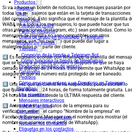
Productos
Si va a hacer un boletín de noticias, los mensajes pasarán por
Registro
todos los mensajeros que están en la tarjeta de transacciones
Chat
(del comprador). Esto significa que el mensaje de la plantilla d
Crear chat
WABA irá a todos los mensajeros, lo que puede hacer que tus
Filtrado de chats
otras integraciones (Instagram, etc.) sean prohibidas. Como lo
Perfil de contacto
mensajes de plantilla no son compatibles con otros
Chats de grupo en WhatsApp y Telegram
mensajeros, van “tal cual”, lo que puede dar lugar a
Módulo De Ventas
malentendidos por parte del cliente.
Tiendas
Conexión de la tienda a Telegram Bot
4️⃣ Es necesario acordar con WhatsApp la plantilla del mensaj
Cómo funciona la tienda de telegramas
que se enviará al cliente primero o después de que se haya
Productos (módulo de ventas)
cerrado el diálogo de 24 horas. Esto permite que WhatsApp se
Catálogos
asegure de que su número está protegido de ser baneado.
Pedidos
Cómo enviar un enlace a un Directorio en Telegram
5️⃣ Una vez que un cliente le ha respondido, puede escribir lo
Plantillas
que quiera durante 24 horas, de forma totalmente gratuita. La
Mis plantillas
24 horas se cuentan desde la ÚLTIMA respuesta del cliente.
Mensajes interactivos
6️⃣ Antes de enviar los datos de la empresa para su
WABA Plantillas
verificación, rellena el campo “Nombre de la empresa” en
Contactos
Facebook Business Manager con el nombre para mostrar (el
Añadir un nuevo contacto
nombre que aparece en el perfil de WhatsApp).
Notas en los contactos
Etiquetas en los contactos