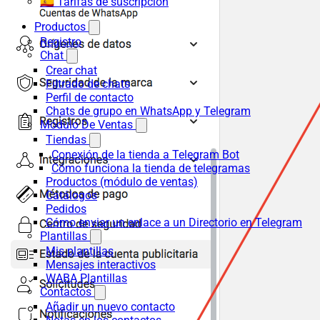
🇪🇸 Tarifas de suscripción
Productos
Registro
Chat
Crear chat
Filtrado de chats
Perfil de contacto
Chats de grupo en WhatsApp y Telegram
Módulo De Ventas
Tiendas
Conexión de la tienda a Telegram Bot
Cómo funciona la tienda de telegramas
Productos (módulo de ventas)
Catálogos
Pedidos
Cómo enviar un enlace a un Directorio en Telegram
Plantillas
Mis plantillas
Mensajes interactivos
WABA Plantillas
Contactos
Añadir un nuevo contacto