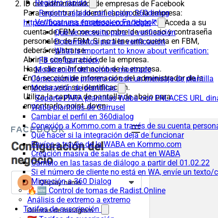
Registro rápido
ID del administrador de empresas de Facebook
Para encontrar la identificación de la empresa:
Registro rápido con el pago 360dialog
Verificar una empresa en Facebook
https://business.facebook.com/login
- Acceda a su
cuenta de FBM con su nombre de usuario y contraseña
Qué se necesita para la verificación
personales de FBM. Si no tiene una cuenta en FBM,
Documentos para la verificación
deberá registrarse.
What is important to know about verification:
Abrir la configuración de la empresa.
FB site ban check
Haga clic en Información de la empresa.
Moderación del nombre mostrado
En la sección de información del administrador de la
Cómo escribir primero no con un mensaje de plantilla
empresa verá su identificación.
Moderación de plantillas
Utiliza la captura de pantalla de abajo para
Soporte PARA plantillas Waba con ENLACES URL d
encontrarlo.:point_down:
Waba-plantillas de Carrusel
Cambiar el perfil en 360dialog
Conexión a Kommo.com a través de su cuenta persona
Qué hacer si la integración deja de funcionar
Envíos a través de la WABA en Kommo.com
Creación masiva de salas de chat en WABA
Cambio en las tasas de diálogo a partir del 01.02.22
Si el número de cliente no está en WA, envíe un texto/c
Migración a 360 Dialog
🔥🆕 Control de tomas de Radist.Online
Análisis de extremo a extremo
Tarifas de suscripción