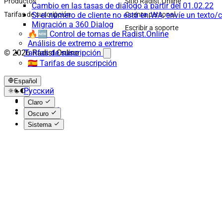
Productos
Sitio Radist.Online
Cambio en las tasas de diálogo a partir del 01.02.22
Si el número de cliente no está en WA, envíe un texto/c
Tarifas de suscripción
Cuenta personal
Migración a 360 Dialog
Escribir a soporte
🔥🆕 Control de tomas de Radist.Online
Análisis de extremo a extremo
Tarifas de suscripción
© 2026 Radist.Online
🇪🇸 Tarifas de suscripción
Español
Русский
English
Claro
Español
Oscuro
Sistema