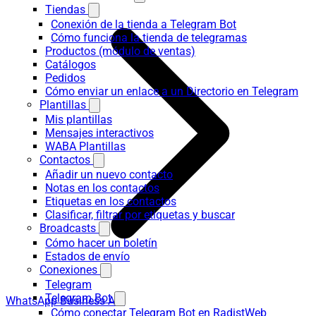
Tiendas
Conexión de la tienda a Telegram Bot
Cómo funciona la tienda de telegramas
Productos (módulo de ventas)
Catálogos
Pedidos
Cómo enviar un enlace a un Directorio en Telegram
Plantillas
Mis plantillas
Mensajes interactivos
WABA Plantillas
Contactos
Añadir un nuevo contacto
Notas en los contactos
Etiquetas en los contactos
Clasificar, filtrar por etiquetas y buscar
Broadcasts
Cómo hacer un boletín
Estados de envío
Conexiones
Telegram
Telegram Bot
WhatsApp Business API
Cómo conectar Telegram Bot en RadistWeb