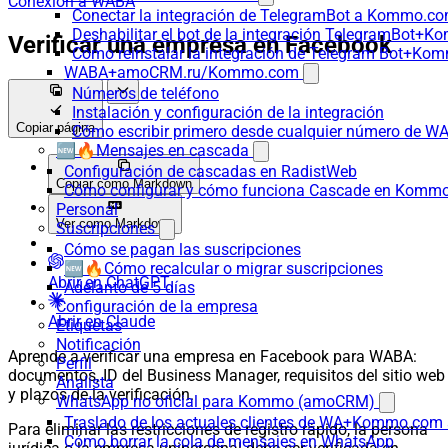
Conexión a WABA
Conectar la integración de TelegramBot a Kommo.co
Deshabilitar el bot de la integración TelegramBot+
Verificar una empresa en Facebook
Cómo reinstalar la integración de Telegram Bot+K
WABA+amoCRM.ru/Kommo.com
Números de teléfono
Instalación y configuración de la integración
Copiar página
Cómo escribir primero desde cualquier número de W
🆕🔥Mensajes en cascada
Configuración de cascadas en RadistWeb
Copiar como Markdown
Cómo configurar y cómo funciona Cascade en Komm
Personal
Ver como Markdown
Suscripciones
Cómo se pagan las suscripciones
🆕🔥Cómo recalcular o migrar suscripciones
Abrir en ChatGPT
Adelanto de 5 días
Configuración de la empresa
Abrir en Claude
Etiquetas
Notificación
Aprende a verificar una empresa en Facebook para WABA:
Perfil
documentos, ID del Business Manager, requisitos del sitio web
Analista
y plazos de la verificación.
WhatsApp no oficial para Kommo (amoCRM)
Traslado de los actuales clientes de WA+Kommo.com a
Para eliminar las restricciones de registro rápido, la persona
Cómo borrar la cola de mensajes en WhatsApp