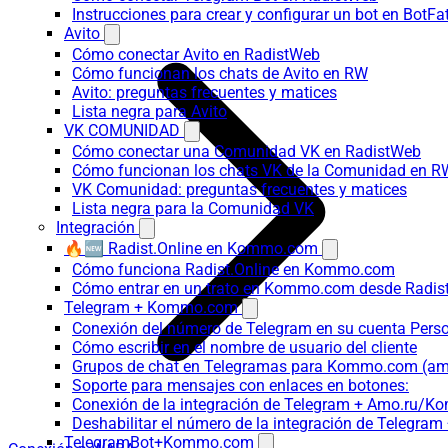
Instrucciones para crear y configurar un bot en BotFa
Avito
Cómo conectar Avito en RadistWeb
Cómo funcionan los chats de Avito en RW
Avito: preguntas frecuentes y matices
Lista negra para Avito
VK COMUNIDAD
Cómo conectar una Comunidad VK en RadistWeb
Cómo funcionan los chats VK de la Comunidad en R
VK Comunidad: preguntas frecuentes y matices
Lista negra para la Comunidad VK
Integración
🔥🆕 Radist.Online en Kommo.com
Cómo funciona Radist.Online en Kommo.com
Cómo entrar en un trato en Kommo.com desde Radist
Telegram + Kommo.com
Conexión del número de Telegram en su cuenta Pers
Cómo escribir en el nombre de usuario del cliente
Grupos de chat en Telegramas para Kommo.com (
Soporte para mensajes con enlaces en botones:
Conexión de la integración de Telegram + Amo.ru/K
Deshabilitar el número de la integración de Tele
TelegramBot+Kommo.com