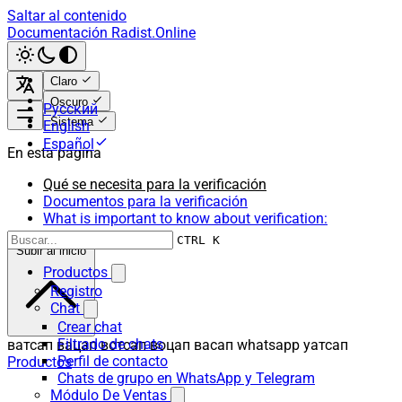
Saltar al contenido
Documentación Radist.Online
Claro
Oscuro
Русский
Sistema
English
Español
En esta página
Qué se necesita para la verificación
Documentos para la verificación
What is important to know about verification:
CTRL K
Subir al inicio
Productos
Registro
Chat
Crear chat
Filtrado de chats
ватсап вацап вотсап воцап васап whatsapp уатсап
Perfil de contacto
Productos
Chats de grupo en WhatsApp y Telegram
Módulo De Ventas