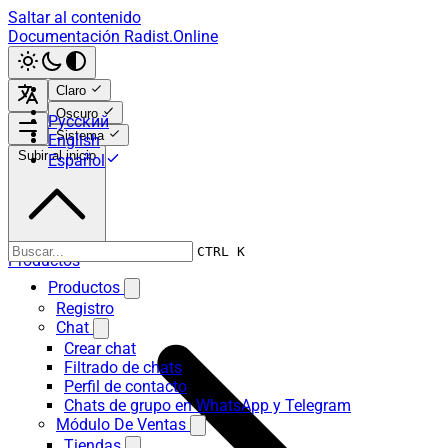
Saltar al contenido
Documentación Radist.Online
Claro
Oscuro
Русский
Sistema
English
Subir al inicio
Español
CTRL K
Productos
Productos
Registro
Chat
Crear chat
Filtrado de chats
Perfil de contacto
Chats de grupo en WhatsApp y Telegram
Módulo De Ventas
Tiendas