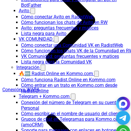
BotFather
Avito
Cómo conectar Avito en RadistWeb
Cómo funcionan los chats de Avito en RW
Avito: preguntas frecuentes y matices
Lista negra para Avito
VK COMUNIDAD
Cómo conectar una Comunidad VK en RadistWeb
Cómo funcionan los chats VK de la Comunidad en R
VK Comunidad: preguntas frecuentes y matices
Lista negra para la Comunidad VK
Integración
🔥🆕 Radist.Online en Kommo.com
Cómo funciona Radist.Online en Kommo.com
Cómo entrar en un trato en Kommo.com desde
Conexión a WABA
Radist.Online
Telegram + Kommo.com
Conexión del número de Telegram en su cuenta
Personal
Cómo escribir en el nombre de usuario del cliente
Grupos de chat en Telegramas para Kommo.com
(amoCRM)
Soporte para mensajes con enlaces en botones: