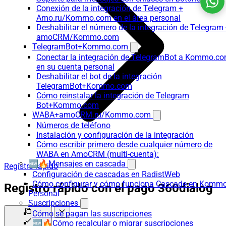
Conexión de la integración de Telegram +
Amo.ru/Kommo.com en el área personal
Deshabilitar el número de la integración de Telegram
amoCRM/Kommo.com
TelegramBot+Kommo.com
Conectar la integración de TelegramBot a Kommo.c
en su cuenta personal
Deshabilitar el bot de la integración
TelegramBot+Kommo.com
Cómo reinstalar la integración de Telegram
Bot+Kommo.com
WABA+amoCRM.ru/Kommo.com
Números de teléfono
Instalación y configuración de la integración
Cómo escribir primero desde cualquier número de
WABA en AmoCRM (multi-cuenta):
🆕🔥Mensajes en cascada
Registro rápido
Configuración de cascadas en RadistWeb
Cómo configurar y cómo funciona Cascade en Komm
Registro rápido con el pago 360dialog
Personal
Suscripciones
Cómo se pagan las suscripciones
🆕🔥Cómo recalcular o migrar suscripciones