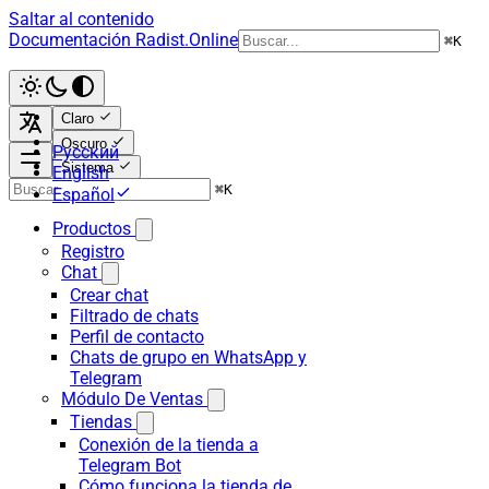
Saltar al contenido
Documentación Radist.Online
⌘
K
Claro
Oscuro
Русский
Sistema
English
⌘
K
Español
Productos
Registro
Chat
Crear chat
Filtrado de chats
Perfil de contacto
Chats de grupo en WhatsApp y
Telegram
Módulo De Ventas
Tiendas
Conexión de la tienda a
Telegram Bot
Cómo funciona la tienda de