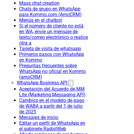
Mass chat creation
Chats de grupo en WhatsApp
para Kommo.com (AmoCRM)
Menús en el chatbot
Si el número de cliente no está
en WA, envíe un mensaje de
texto/correo electrónico o realice
otra a
Tarjeta de visita de whatsapp
Primeros pasos con WhatsApp
en Kommo
Preguntas frecuentes sobre
WhatsApp no oficial en Kommo
(amoCRM)
WhatsApp Business API
Aceptación del Acuerdo de MM
Lite (Marketing Messaging API)
Cambios en el modelo de pago
de WABA a partir del 1 de julio
de 2025
Mensajes de inicio
Editar un perfil de WhatsApp en
el gabinete RadistWeb