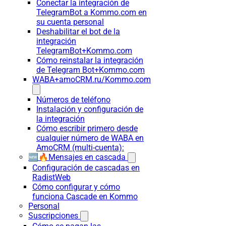
Conectar la integración de
TelegramBot a Kommo.com en
su cuenta personal
Deshabilitar el bot de la
integración
TelegramBot+Kommo.com
Cómo reinstalar la integración
de Telegram Bot+Kommo.com
WABA+amoCRM.ru/Kommo.com
Números de teléfono
Instalación y configuración de
la integración
Cómo escribir primero desde
cualquier número de WABA en
AmoCRM (multi-cuenta):
🆕🔥Mensajes en cascada
Configuración de cascadas en
RadistWeb
Cómo configurar y cómo
funciona Cascade en Kommo
Personal
Suscripciones