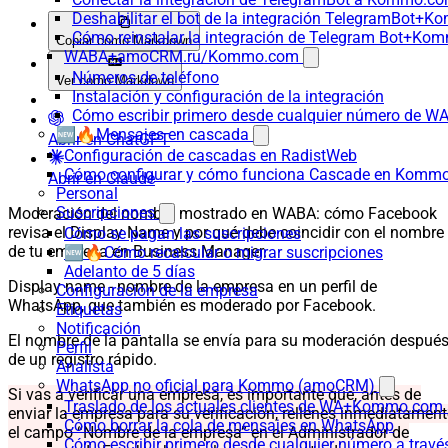
Deshabilitar el bot de la integración TelegramBot+
Cómo reinstalar la integración de Telegram Bot+K
Copiar como Markdown
WABA+amoCRM.ru/Kommo.com
Números de teléfono
Ver como Markdown
Instalación y configuración de la integración
Cómo escribir primero desde cualquier número de W
🆕🔥Mensajes en cascada
Abrir en ChatGPT
Configuración de cascadas en RadistWeb
Cómo configurar y cómo funciona Cascade en Komm
Abrir en Claude
Personal
Suscripciones
Moderación del nombre mostrado en WABA: cómo Facebook
revisa el Display Name y por qué debe coincidir con el nombre
Cómo se pagan las suscripciones
de tu empresa en Business Manager.
🆕🔥Cómo recalcular o migrar suscripciones
Adelanto de 5 días
Display name - nombre de la empresa en un perfil de
Configuración de la empresa
WhatsApp, que también es moderado por Facebook.
Etiquetas
Notificación
El nombre de la pantalla se envía para su moderación despué
Perfil
de un registro rápido.
Analista
WhatsApp no oficial para Kommo (amoCRM)
Si vas a verificar una empresa, es importante que, antes de
Traslado de los actuales clientes de WA+Kommo.com a
enviar la empresa para su verificación, rellenes inmediatament
Cómo borrar la cola de mensajes en WhatsApp
el campo “Nombre de la empresa” en el Administrador de
Cómo escribir primero desde cualquier número a trav