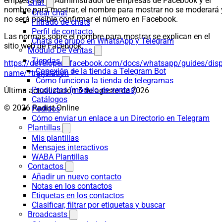
empresa en el Administrador de empresas de Facebook y el
Chat
nombre para mostrar, el nombre para mostrar no se moderará 
Crear chat
no será posible confirmar el número en Facebook.
Filtrado de chats
Perfil de contacto
Las normas sobre el nombre para mostrar se explican en el
Chats de grupo en WhatsApp y Telegram
sitio web de Facebook.
Módulo De Ventas
Tiendas
https://developers.facebook.com/docs/whatsapp/guides/disp
Conexión de la tienda a Telegram Bot
name/?translation
Cómo funciona la tienda de telegramas
Productos (módulo de ventas)
Última actualización
5 de agosto de 2026
Catálogos
© 2026 Radist.Online
Pedidos
Cómo enviar un enlace a un Directorio en Telegram
Plantillas
Mis plantillas
Mensajes interactivos
WABA Plantillas
Contactos
Añadir un nuevo contacto
Notas en los contactos
Etiquetas en los contactos
Clasificar, filtrar por etiquetas y buscar
Broadcasts