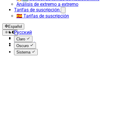
Análisis de extremo a extremo
Tarifas de suscripción
🇪🇸 Tarifas de suscripción
Español
Русский
English
Claro
Español
Oscuro
Sistema