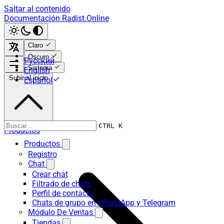
Saltar al contenido
Documentación Radist.Online
Claro
Oscuro
Русский
Sistema
English
Subir al inicio
Español
CTRL K
Productos
Productos
Registro
Chat
Crear chat
Filtrado de chats
Perfil de contacto
Chats de grupo en WhatsApp y Telegram
Módulo De Ventas
Tiendas