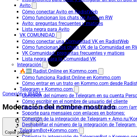
Avito
Cómo conectar Avito en RadistWeb
Cómo funcionan los chats de Avito en RW
Avito: preguntas frecuentes y matices
Lista negra para Avito
VK COMUNIDAD
Cómo conectar una Comunidad VK en RadistWeb
Cómo funcionan los chats VK de la Comunidad en R
VK Comunidad: preguntas frecuentes y matices
Lista negra para la Comunidad VK
Integración
🔥🆕 Radist.Online en Kommo.com
Cómo funciona Radist.Online en Kommo.com
Cómo entrar en un trato en Kommo.com desde Radist
Telegram + Kommo.com
Conexión a WABA
Conexión del número de Telegram en su cuenta Pers
Cómo escribir en el nombre de usuario del cliente
Moderación del nombre mostrado
Grupos de chat en Telegramas para Kommo.com (
Soporte para mensajes con enlaces en botones:
Conexión de la integración de Telegram + Amo.ru/K
Deshabilitar el número de la integración de Tele
TelegramBot+Kommo.com
Copiar página
Conectar la integración de TelegramBot a Kommo.co