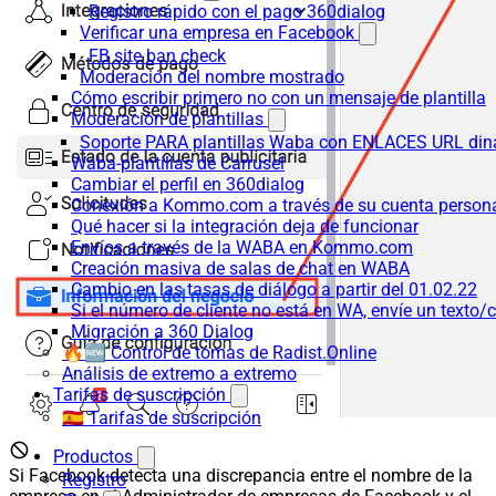
Registro rápido con el pago 360dialog
Verificar una empresa en Facebook
FB site ban check
Moderación del nombre mostrado
Cómo escribir primero no con un mensaje de plantilla
Moderación de plantillas
Soporte PARA plantillas Waba con ENLACES URL d
Waba-plantillas de Carrusel
Cambiar el perfil en 360dialog
Conexión a Kommo.com a través de su cuenta persona
Qué hacer si la integración deja de funcionar
Envíos a través de la WABA en Kommo.com
Creación masiva de salas de chat en WABA
Cambio en las tasas de diálogo a partir del 01.02.22
Si el número de cliente no está en WA, envíe un texto/c
Migración a 360 Dialog
🔥🆕 Control de tomas de Radist.Online
Análisis de extremo a extremo
Tarifas de suscripción
🇪🇸 Tarifas de suscripción
Productos
Si Facebook detecta una discrepancia entre el nombre de la
Registro