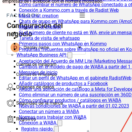
empresas de Facebook con el nombre mostrado.
Cómo cambiar el número de WhatsApp conectado a ot
Conexión a Kommo.com a través de Radist Web
Mass chat creation
Chats de grupo en WhatsApp para Kommo.com (Am
Menús en el chatbot
Si el número de cliente no está en WA, envíe un mensaje
Tarjeta de visita de whatsapp
Primeros pasos con WhatsApp en Kommo
Preguntas frecuentes sobre WhatsApp no oficial en
WhatsApp Business API
Aceptación del Acuerdo de MM Lite (Marketing Messa
Cambios en el modelo de pago de WABA a partir del 1 
Mensajes de inicio
Editar un perfil de WhatsApp en el gabinete RadistWeb
Añadir catálogos de productos a Facebook
Añadir una aplicación de catálogo a Meta for Develop
Cómo eliminar un número de una suscripción en 360D
Cómo configurar productos / catálogos en WABA
Nuevas condiciones de WABA a partir del 01.02.2023
Conectar un número a WABA
Normas para trabajar con WABA
Conexión a WABA
Registro rápido