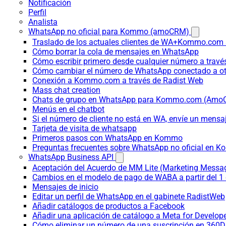
Notificación
Perfil
Analista
WhatsApp no oficial para Kommo (amoCRM)
Traslado de los actuales clientes de WA+Kommo.com a
Cómo borrar la cola de mensajes en WhatsApp
Cómo escribir primero desde cualquier número a trav
Cómo cambiar el número de WhatsApp conectado a ot
Conexión a Kommo.com a través de Radist Web
Mass chat creation
Chats de grupo en WhatsApp para Kommo.com (Am
Menús en el chatbot
Si el número de cliente no está en WA, envíe un mensaje
Tarjeta de visita de whatsapp
Primeros pasos con WhatsApp en Kommo
Preguntas frecuentes sobre WhatsApp no oficial en
WhatsApp Business API
Aceptación del Acuerdo de MM Lite (Marketing Messa
Cambios en el modelo de pago de WABA a partir del 1 
Mensajes de inicio
Editar un perfil de WhatsApp en el gabinete RadistWeb
Añadir catálogos de productos a Facebook
Añadir una aplicación de catálogo a Meta for Develop
Cómo eliminar un número de una suscripción en 360D