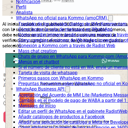
Notificación
Perfil
Analista
WhatsApp no oficial para Kommo (amoCRM)
Traslado de los actuales clientes de WA+Kommo.com a
Al iniciar sesión en el gabinete 360ialog, se abrirá una ventana
Cómo borrar la cola de mensajes en WhatsApp
con la selección de números, en la lista desplegable números,
Cómo escribir primero desde cualquier número a trav
debe seleccionar su número, marcarlo con una marca de
Cómo cambiar el número de WhatsApp conectado a ot
verificación y agregar seleccionar, luego haga clic en guardar
Conexión a Kommo.com a través de Radist Web
selección
Mass chat creation
Chats de grupo en WhatsApp para Kommo.com (Am
Menús en el chatbot
Si el número de cliente no está en WA, envíe un mensaje
Tarjeta de visita de whatsapp
Primeros pasos con WhatsApp en Kommo
Preguntas frecuentes sobre WhatsApp no oficial en
WhatsApp Business API
Aceptación del Acuerdo de MM Lite (Marketing Messa
Cambios en el modelo de pago de WABA a partir del 1 
Mensajes de inicio
Editar un perfil de WhatsApp en el gabinete RadistWeb
Añadir catálogos de productos a Facebook
Añadir una aplicación de catálogo a Meta for Develop
Cómo eliminar un número de una suscripción en 360D