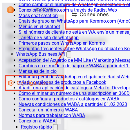
Cómo cambiar el número de WhatsApp conectado a ot
Conexión a Kommo.com a través de Radist Web
Mass chat creation
Chats de grupo en WhatsApp para Kommo.com (Am
Menús en el chatbot
Si el número de cliente no está en WA, envíe un mensaje
Tarjeta de visita de whatsapp
Primeros pasos con WhatsApp en Kommo
Preguntas frecuentes sobre WhatsApp no oficial en
WhatsApp Business API
Aceptación del Acuerdo de MM Lite (Marketing Messa
Cambios en el modelo de pago de WABA a partir del 1 
Mensajes de inicio
Editar un perfil de WhatsApp en el gabinete RadistWeb
Añadir catálogos de productos a Facebook
Añadir una aplicación de catálogo a Meta for Develop
Cómo eliminar un número de una suscripción en 360D
Cómo configurar productos / catálogos en WABA
Nuevas condiciones de WABA a partir del 01.02.2023
Conectar un número a WABA
Normas para trabajar con WABA
Conexión a WABA
Registro rápido