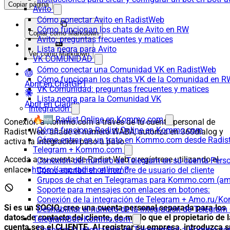
Copiar página
Avito
Cómo conectar Avito en RadistWeb
Cómo funcionan los chats de Avito en RW
Copiar como Markdown
Avito: preguntas frecuentes y matices
Lista negra para Avito
Ver como Markdown
VK COMUNIDAD
Cómo conectar una Comunidad VK en RadistWeb
Cómo funcionan los chats VK de la Comunidad en R
Abrir en ChatGPT
VK Comunidad: preguntas frecuentes y matices
Lista negra para la Comunidad VK
Abrir en Claude
Integración
🔥🆕 Radist.Online en Kommo.com
Conexión a Kommo.com a través de tu cuenta personal de
Cómo funciona Radist.Online en Kommo.com
Radist Web: añade el número WABA, autoriza en 360dialog y
Cómo entrar en un trato en Kommo.com desde Radist
activa la integración paso a paso.
Telegram + Kommo.com
Acceda a su cuenta de Radist Web o regístrese utilizando el
Conexión del número de Telegram en su cuenta Pers
enlace:
https://app.radist.online/
Cómo escribir en el nombre de usuario del cliente
Grupos de chat en Telegramas para Kommo.com (
Soporte para mensajes con enlaces en botones:
Conexión de la integración de Telegram + Amo.ru/K
Si es un SOCIO, cree una cuenta personal separada para los
Deshabilitar el número de la integración de Tele
datos de contacto del cliente, de modo que el propietario de l
TelegramBot+Kommo.com
cuenta sea el CLIENTE. Al registrar su empresa, introduzca s
Conectar la integración de TelegramBot a Kommo.co