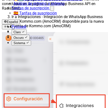
Análisis de extremo a extremo
conectados en la página de WhatsApp Business API en
Tarifas de suscripción
RadistWeb.
🇪🇸 Tarifas de suscripción
Ir a Integraciones - Integración de WhatsApp Business
API+Kommo.com (AmoCRM) disponible para la nueva
Español
cuenta de Kommo.com (AmoCRM)
Русский
English
Claro
Español
Oscuro
Sistema