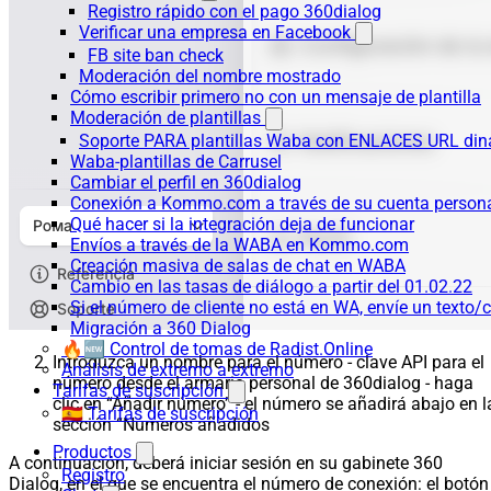
Registro rápido con el pago 360dialog
Verificar una empresa en Facebook
FB site ban check
Moderación del nombre mostrado
Cómo escribir primero no con un mensaje de plantilla
Moderación de plantillas
Soporte PARA plantillas Waba con ENLACES URL d
Waba-plantillas de Carrusel
Cambiar el perfil en 360dialog
Conexión a Kommo.com a través de su cuenta persona
Qué hacer si la integración deja de funcionar
Envíos a través de la WABA en Kommo.com
Creación masiva de salas de chat en WABA
Cambio en las tasas de diálogo a partir del 01.02.22
Si el número de cliente no está en WA, envíe un texto/c
Migración a 360 Dialog
🔥🆕 Control de tomas de Radist.Online
Introduzca un nombre para el número - clave API para el
Análisis de extremo a extremo
número desde el armario personal de 360dialog - haga
Tarifas de suscripción
clic en “Añadir número” - el número se añadirá abajo en l
🇪🇸 Tarifas de suscripción
sección “Números añadidos
Productos
A continuación, deberá iniciar sesión en su gabinete 360
Registro
Dialog, en el que se encuentra el número de conexión: el botón