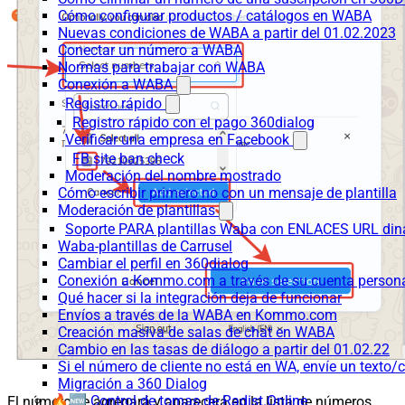
Cómo configurar productos / catálogos en WABA
Nuevas condiciones de WABA a partir del 01.02.2023
Conectar un número a WABA
Normas para trabajar con WABA
Conexión a WABA
Registro rápido
Registro rápido con el pago 360dialog
Verificar una empresa en Facebook
FB site ban check
Moderación del nombre mostrado
Cómo escribir primero no con un mensaje de plantilla
Moderación de plantillas
Soporte PARA plantillas Waba con ENLACES URL d
Waba-plantillas de Carrusel
Cambiar el perfil en 360dialog
Conexión a Kommo.com a través de su cuenta persona
Qué hacer si la integración deja de funcionar
Envíos a través de la WABA en Kommo.com
Creación masiva de salas de chat en WABA
Cambio en las tasas de diálogo a partir del 01.02.22
Si el número de cliente no está en WA, envíe un texto/c
Migración a 360 Dialog
🔥🆕 Control de tomas de Radist.Online
El número se agregará y aparecerá en la lista de números