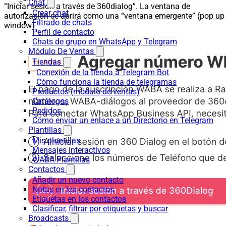
Chat
“Iniciar sesión a través de 360dialog”. La ventana de
Crear chat
autorización se abrirá como una “ventana emergente” (pop up
Filtrado de chats
window)
Perfil de contacto
Chats de grupo en WhatsApp y Telegram
Módulo De Ventas
Tiendas
Conexión de la tienda a Telegram Bot
Cómo funciona la tienda de telegramas
Productos (módulo de ventas)
Catálogos
Pedidos
Cómo enviar un enlace a un Directorio en Telegram
Plantillas
Mis plantillas
Mensajes interactivos
WABA Plantillas
Contactos
Añadir un nuevo contacto
Notas en los contactos
Etiquetas en los contactos
Clasificar, filtrar por etiquetas y buscar
Broadcasts