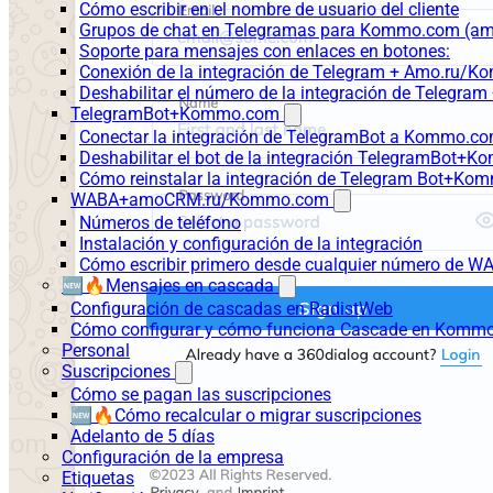
Cómo escribir en el nombre de usuario del cliente
Grupos de chat en Telegramas para Kommo.com (
Soporte para mensajes con enlaces en botones:
Conexión de la integración de Telegram + Amo.ru/K
Deshabilitar el número de la integración de Tele
TelegramBot+Kommo.com
Conectar la integración de TelegramBot a Kommo.co
Deshabilitar el bot de la integración TelegramBot+
Cómo reinstalar la integración de Telegram Bot+K
WABA+amoCRM.ru/Kommo.com
Números de teléfono
Instalación y configuración de la integración
Cómo escribir primero desde cualquier número de W
🆕🔥Mensajes en cascada
Configuración de cascadas en RadistWeb
Cómo configurar y cómo funciona Cascade en Komm
Personal
Suscripciones
Cómo se pagan las suscripciones
🆕🔥Cómo recalcular o migrar suscripciones
Adelanto de 5 días
Configuración de la empresa
Etiquetas