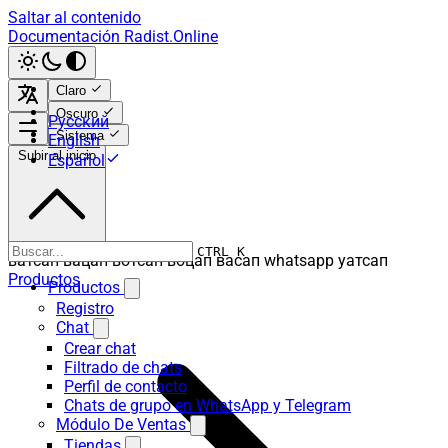
Saltar al contenido
Documentación Radist.Online
Claro
Oscuro
Русский
Sistema
English
Subir al inicio
Español
CTRL K
ватсап вацап вотсап воцап васап whatsapp уатсап
Productos
Productos
Registro
Chat
Crear chat
Filtrado de chats
Perfil de contacto
Chats de grupo en WhatsApp y Telegram
Módulo De Ventas
Tiendas