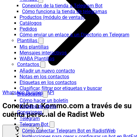
Conexión de la tienda a Telegram Bot
Cómo funciona la tienda de telegramas
Productos (módulo de ventas)
Catálogos
Pedidos
Cómo enviar un enlace a un Directorio en Telegram
Plantillas
Mis plantillas
Mensajes interactivos
WABA Plantillas
Contactos
Añadir un nuevo contacto
Notas en los contactos
Etiquetas en los contactos
Clasificar, filtrar por etiquetas y buscar
WhatsApp Business API
Broadcasts
Cómo hacer un boletín
Conexión a Kommo.com a través de su
Estados de envío
Conexiones
cuenta personal de Radist Web
Telegram
Telegram Bot
Cómo conectar Telegram Bot en RadistWeb
Instrucciones para crear y configurar un bot en BotFa