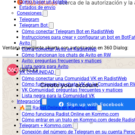
Cómo hacer un boletín
Estados de envío
Conexiones
Telegram
Telegram Bot
Cómo conectar Telegram Bot en RadistWeb
Instrucciones para crear y configurar un bot en BotFa
Avito
Ventana emergente abierta con autorización en 360 Dialog:
Cómo conectar Avito en RadistWeb
Cómo funcionan los chats de Avito en RW
Avito: preguntas frecuentes y matices
Lista negra para Avito
VK COMUNIDAD
Cómo conectar una Comunidad VK en RadistWeb
Cómo funcionan los chats VK de la Comunidad en R
VK Comunidad: preguntas frecuentes y matices
Lista negra para la Comunidad VK
Integración
🔥🆕 Radist.Online en Kommo.com
Cómo funciona Radist.Online en Kommo.com
Cómo entrar en un trato en Kommo.com desde Radist
Telegram + Kommo.com
Conexión del número de Telegram en su cuenta Pers