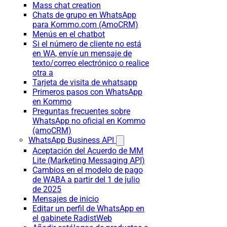
Mass chat creation
Chats de grupo en WhatsApp
para Kommo.com (AmoCRM)
Menús en el chatbot
Si el número de cliente no está
en WA, envíe un mensaje de
texto/correo electrónico o realice
otra a
Tarjeta de visita de whatsapp
Primeros pasos con WhatsApp
en Kommo
Preguntas frecuentes sobre
WhatsApp no oficial en Kommo
(amoCRM)
WhatsApp Business API
Aceptación del Acuerdo de MM
Lite (Marketing Messaging API)
Cambios en el modelo de pago
de WABA a partir del 1 de julio
de 2025
Mensajes de inicio
Editar un perfil de WhatsApp en
el gabinete RadistWeb