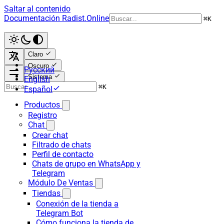
Saltar al contenido
Documentación Radist.Online
⌘
K
Claro
Oscuro
Русский
Sistema
English
⌘
K
Español
Productos
Registro
Chat
Crear chat
Filtrado de chats
Perfil de contacto
Chats de grupo en WhatsApp y
Telegram
Módulo De Ventas
Tiendas
Conexión de la tienda a
Telegram Bot
Cómo funciona la tienda de