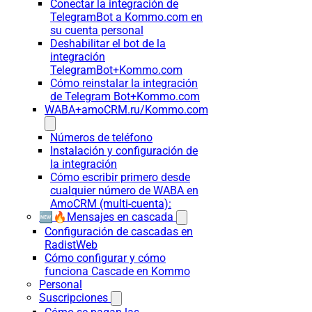
Conectar la integración de
TelegramBot a Kommo.com en
su cuenta personal
Deshabilitar el bot de la
integración
TelegramBot+Kommo.com
Cómo reinstalar la integración
de Telegram Bot+Kommo.com
WABA+amoCRM.ru/Kommo.com
Números de teléfono
Instalación y configuración de
la integración
Cómo escribir primero desde
cualquier número de WABA en
AmoCRM (multi-cuenta):
🆕🔥Mensajes en cascada
Configuración de cascadas en
RadistWeb
Cómo configurar y cómo
funciona Cascade en Kommo
Personal
Suscripciones