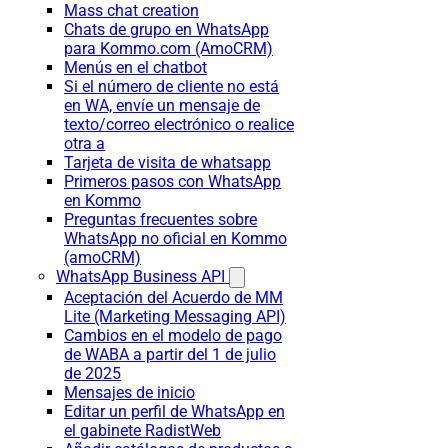
Mass chat creation
Chats de grupo en WhatsApp
para Kommo.com (AmoCRM)
Menús en el chatbot
Si el número de cliente no está
en WA, envíe un mensaje de
texto/correo electrónico o realice
otra a
Tarjeta de visita de whatsapp
Primeros pasos con WhatsApp
en Kommo
Preguntas frecuentes sobre
WhatsApp no oficial en Kommo
(amoCRM)
WhatsApp Business API
Aceptación del Acuerdo de MM
Lite (Marketing Messaging API)
Cambios en el modelo de pago
de WABA a partir del 1 de julio
de 2025
Mensajes de inicio
Editar un perfil de WhatsApp en
el gabinete RadistWeb