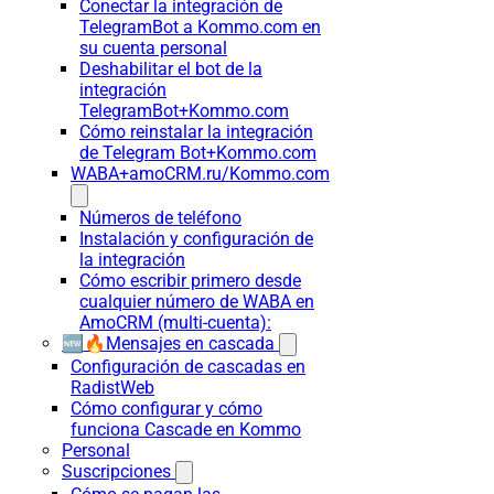
Conectar la integración de
TelegramBot a Kommo.com en
su cuenta personal
Deshabilitar el bot de la
integración
TelegramBot+Kommo.com
Cómo reinstalar la integración
de Telegram Bot+Kommo.com
WABA+amoCRM.ru/Kommo.com
Números de teléfono
Instalación y configuración de
la integración
Cómo escribir primero desde
cualquier número de WABA en
AmoCRM (multi-cuenta):
🆕🔥Mensajes en cascada
Configuración de cascadas en
RadistWeb
Cómo configurar y cómo
funciona Cascade en Kommo
Personal
Suscripciones