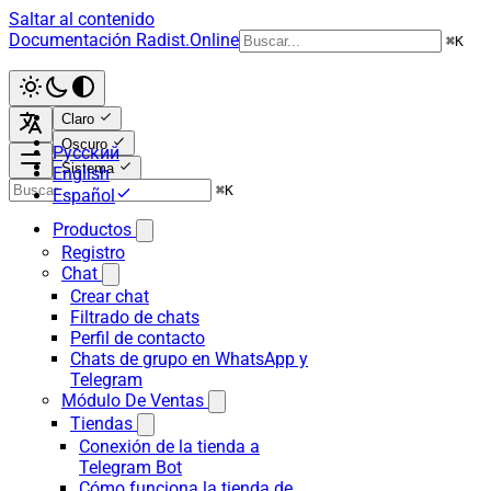
Saltar al contenido
Documentación Radist.Online
⌘
K
Claro
Oscuro
Русский
Sistema
English
⌘
K
Español
Productos
Registro
Chat
Crear chat
Filtrado de chats
Perfil de contacto
Chats de grupo en WhatsApp y
Telegram
Módulo De Ventas
Tiendas
Conexión de la tienda a
Telegram Bot
Cómo funciona la tienda de