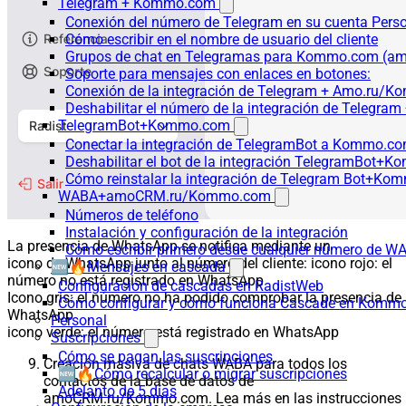
Telegram + Kommo.com
Conexión del número de Telegram en su cuenta Pers
Cómo escribir en el nombre de usuario del cliente
Grupos de chat en Telegramas para Kommo.com (
Soporte para mensajes con enlaces en botones:
Conexión de la integración de Telegram + Amo.ru/K
Deshabilitar el número de la integración de Tele
TelegramBot+Kommo.com
Conectar la integración de TelegramBot a Kommo.co
Deshabilitar el bot de la integración TelegramBot+
Cómo reinstalar la integración de Telegram Bot+K
WABA+amoCRM.ru/Kommo.com
Números de teléfono
Instalación y configuración de la integración
La presencia de WhatsApp se notifica mediante un
Cómo escribir primero desde cualquier número de W
icono de WhatsApp junto al número del cliente: icono rojo: el
🆕🔥Mensajes en cascada
número no está registrado en WhatsApp
Configuración de cascadas en RadistWeb
Icono gris: el número no ha podido comprobar la presencia de
Cómo configurar y cómo funciona Cascade en Komm
WhatsApp
Personal
icono verde: el número está registrado en WhatsApp
Suscripciones
Cómo se pagan las suscripciones
Creación masiva de chats WABA para todos los
🆕🔥Cómo recalcular o migrar suscripciones
contactos de la base de datos de
Adelanto de 5 días
amoCRM.ru/Kommo.com. Lea más en las instrucciones