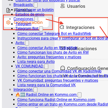
Clasificar, filtrar por etiquetas y buscar
Broadcasts
Cómo hacer un boletín
Estados de envío
Conexiones
Telegram
Telegram Bot
Cómo conectar Telegram Bot en RadistWeb
Instrucciones para crear y configurar un bot en BotFa
Avito
Cómo conectar Avito en RadistWeb
Cómo funcionan los chats de Avito en RW
Avito: preguntas frecuentes y matices
Lista negra para Avito
VK COMUNIDAD
Cómo conectar una Comunidad VK en RadistWeb
Cómo funcionan los chats VK de la Comunidad en R
VK Comunidad: preguntas frecuentes y matices
Lista negra para la Comunidad VK
Integración
🔥🆕 Radist.Online en Kommo.com
Cómo funciona Radist.Online en Kommo.com
Cómo entrar en un trato en Kommo.com desde Radist