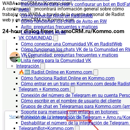
WABA+amoCRM.ru/Kommo.com!
Instrucciones para crear y configurar un bot en BotFa
A continuación encontrará información general sobre cómo
Avito
trabajar con WABA, a través de la cuenta personal de Radist
Cómo conectar Avito en RadistWeb
web y en amoCRM.ru/Kommo.com.
Cómo funcionan los chats de Avito en RW
Avito: preguntas frecuentes y matices
24-hour dialog timer in amoCRM.ru/Kommo.com
Lista negra para Avito
VK COMUNIDAD
Cómo conectar una Comunidad VK en RadistWeb
Cómo funcionan los chats VK de la Comunidad en R
VK Comunidad: preguntas frecuentes y matices
Lista negra para la Comunidad VK
Integración
🔥🆕 Radist.Online en Kommo.com
Cómo funciona Radist.Online en Kommo.com
Cómo entrar en un trato en Kommo.com desde Radist
Telegram + Kommo.com
Conexión del número de Telegram en su cuenta Pers
Cómo escribir en el nombre de usuario del cliente
Grupos de chat en Telegramas para Kommo.com (
Soporte para mensajes con enlaces en botones:
Conexión de la integración de Telegram + Amo.ru/K
Deshabilitar el número de la integración de Tele
TelegramBot+Kommo.com