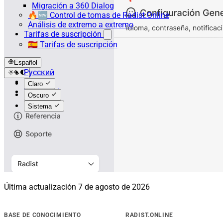
Migración a 360 Dialog
🔥🆕 Control de tomas de Radist.Online
Análisis de extremo a extremo
Tarifas de suscripción
🇪🇸 Tarifas de suscripción
Español
Русский
English
Claro
Español
Oscuro
Sistema
Última actualización
7 de agosto de 2026
BASE DE CONOCIMIENTO
RADIST.ONLINE