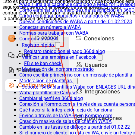
Esto es para asegurar la confidencialidad y que podamos esta
Añadir una aplicación de catálogo a Meta for Develop
seguros de que es un empleado de su empresa. En caso
Cómo eliminar un número de una suscripción en 360D
contrario, se podrá denegar la ayuda hasta que usted confirme
Cómo configurar productos / catálogos en WABA
la participación del trabajador.
Nuevas condiciones de WABA a partir del 01.02.2023
Conectar un número a WABA
Normas para trabajar con WABA
Conexión a WABA
Registro rápido
Registro rápido con el pago 360dialog
Verificar una empresa en Facebook
FB site ban check
Moderación del nombre mostrado
Cómo escribir primero no con un mensaje de plantilla
Moderación de plantillas
Soporte PARA plantillas Waba con ENLACES URL d
Waba-plantillas de Carrusel
Cambiar el perfil en 360dialog
Conexión a Kommo.com a través de su cuenta persona
Qué hacer si la integración deja de funcionar
Envíos a través de la WABA en Kommo.com
Creación masiva de salas de chat en WABA
Cambio en las tasas de diálogo a partir del 01.02.22
Si el número de cliente no está en WA, envíe un texto/c