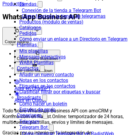
Productos
Tiendas
Conexión de la tienda a Telegram Bot
WhatsApp Business API
Cómo funciona la tienda de telegramas
Productos (módulo de ventas)
Catálogos
Pedidos
Cómo enviar un enlace a un Directorio en Telegram
Copiar página
Plantillas
Mis plantillas
Mensajes interactivos
Copiar como Markdown
WABA Plantillas
Contactos
Ver como Markdown
Añadir un nuevo contacto
Notas en los contactos
Etiquetas en los contactos
Abrir en ChatGPT
Clasificar, filtrar por etiquetas y buscar
Broadcasts
Abrir en Claude
Cómo hacer un boletín
Estados de envío
Todo sobre WhatsApp Business API con amoCRM y
Conexiones
Kommo.com en Radist.Online: temporizador de 24 horas,
Telegram
multicuenta, plantillas, envíos y límites de mensajes.
Telegram Bot
Gracias por su interés en la integración de
Cómo conectar Telegram Bot en RadistWeb