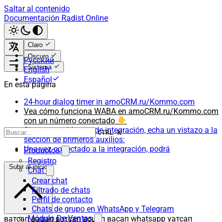
Saltar al contenido
Documentación Radist.Online
Claro
Oscuro
Русский
Sistema
English
Español
En esta página
24-hour dialog timer in amoCRM.ru/Kommo.com
Vea cómo funciona WABA en amoCRM.ru/Kommo.com
con un número conectado 👇
Si tienes problemas de integración, echa un vistazo a la
CTRL K
sección de primeros auxilios:
Una vez conectado a la integración, podrá
Productos
Registro
Subir al inicio
Chat
Crear chat
Filtrado de chats
Perfil de contacto
Chats de grupo en WhatsApp y Telegram
Módulo De Ventas
ватсап вацап вотсап воцап васап whatsapp уатсап