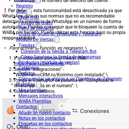
WhatsApp en el número de teléfono del cliente”.
Registro
❗️Por defecto, esta funcionalidad está desactivada ya que
Chat
WhatsApp dice en sus normas que no es recomendable
Crear chat
detectar la presencia de WhatsApp en un número de forma
Filtrado de chats
automática. Puedes conseguir que te bloqueen la cuenta de
Perfil de contacto
WABA por hacerlo. Puede utilizar esta función bajo su propia
Chats de grupo en WhatsApp y Telegram
responsabilidad.
Módulo De Ventas
Tiendas
🔹
Para activar la función, es necesario:
\
Conexión de la tienda a Telegram Bot
Cómo funciona la tienda de telegramas
Ir al ordenador personal Radist Web
Productos (módulo de ventas)
https://app.radist.online/
\
Catálogos
Sección “Integraciones” -
Pedidos
“WABA+amoCRM.ru/Kommo.com instalado” \
Cómo enviar un enlace a un Directorio en Telegram
Ponga el interruptor de palanca en “Comprobar si
Plantillas
WhatsApp está en el número”. \
Mis plantillas
Guarde los cambios.
Mensajes interactivos
WABA Plantillas
Contactos
Añadir un nuevo contacto
Notas en los contactos
Etiquetas en los contactos