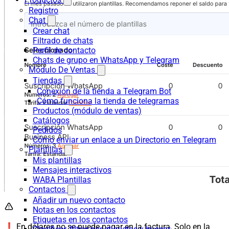
Registro
Chat
Crear chat
Filtrado de chats
Perfil de contacto
Chats de grupo en WhatsApp y Telegram
Módulo De Ventas
Tiendas
Conexión de la tienda a Telegram Bot
Cómo funciona la tienda de telegramas
Productos (módulo de ventas)
Catálogos
Pedidos
Cómo enviar un enlace a un Directorio en Telegram
Plantillas
Mis plantillas
Mensajes interactivos
WABA Plantillas
Contactos
Añadir un nuevo contacto
Notas en los contactos
Etiquetas en los contactos
❗️ En dólares no se puede pagar en la factura. Solo en la