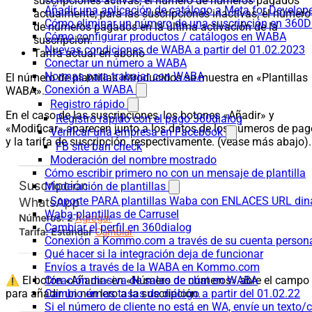
suscripciones activas, el número de números pagados
Añadir una aplicación de catálogo a Meta for Develop
actualmente; para las suscripciones inactivas, el número
Cómo eliminar un número de una suscripción en 360D
de números pagados en la última activación de la
Cómo configurar productos / catálogos en WABA
suscripción.
Nuevas condiciones de WABA a partir del 01.02.2023
Tarifa actual en abono
Conectar un número a WABA
Normas para trabajar con WABA
El número de plantillas introducidos se muestra en «Plantillas
Conexión a WABA
WABA».
Registro rápido
En el caso de las suscripciones, los botones «Añadir» y
Registro rápido con el pago 360dialog
«Modificar» aparecen junto a los datos de los números de pag
Verificar una empresa en Facebook
y la tarifa de suscripción, respectivamente. (véase más abajo).
FB site ban check
Moderación del nombre mostrado
Cómo escribir primero no con un mensaje de plantilla
Moderación de plantillas
Soporte PARA plantillas Waba con ENLACES URL d
Waba-plantillas de Carrusel
Cambiar el perfil en 360dialog
Conexión a Kommo.com a través de su cuenta persona
Qué hacer si la integración deja de funcionar
Envíos a través de la WABA en Kommo.com
⚠️ El botón «Añadir» en «Número de números» abre el campo
Creación masiva de salas de chat en WABA
para añadir un número a la suscripción.
Cambio en las tasas de diálogo a partir del 01.02.22
Si el número de cliente no está en WA, envíe un texto/c