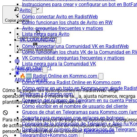
Instrucciones para crear y configurar un bot en BotFa
Avito
Cómo conectar Avito en RadistWeb
Copiar página
Cómo funcionan los chats de Avito en RW
Avito: preguntas frecuentes y matices
Lista negra para Avito
Copiar como Markdown
VK COMUNIDAD
Cómo conectar una Comunidad VK en RadistWeb
Ver como Markdown
Cómo funcionan los chats VK de la Comunidad en R
VK Comunidad: preguntas frecuentes y matices
Lista negra para la Comunidad VK
Abrir en ChatGPT
Integración
🔥🆕 Radist.Online en Kommo.com
Abrir en Claude
Cómo funciona Radist.Online en Kommo.com
Cómo entrar en un trato en Kommo.com desde Radist
Cómo se pagan las suscripciones en RadistWeb: elige
Telegram + Kommo.com
operación, renueva o mejora la tarifa, ajusta números, recarga
Conexión del número de Telegram en su cuenta Pers
plantillas WABA y aplica descuentos.
Cómo escribir en el nombre de usuario del cliente
Grupos de chat en Telegramas para Kommo.com (
Soporte para mensajes con enlaces en botones:
Para no perder los plazos de pago de la suscripción, asegúres
Conexión de la integración de Telegram + Amo.ru/K
de activar las notificaciones de renovación en la cuenta
Deshabilitar el número de la integración de Tele
personal de RadistWeb en la sección"
Notificaciones
TelegramBot+Kommo.com