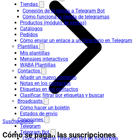
Tiendas
Conexión de la tienda a Telegram Bot
Cómo funciona la tienda de telegramas
Productos (módulo de ventas)
Catálogos
Pedidos
Cómo enviar un enlace a un Directorio en Telegram
Plantillas
Mis plantillas
Mensajes interactivos
WABA Plantillas
Contactos
Añadir un nuevo contacto
Notas en los contactos
Etiquetas en los contactos
Clasificar, filtrar por etiquetas y buscar
Broadcasts
Cómo hacer un boletín
Estados de envío
Conexiones
Suscripciones
Telegram
Telegram Bot
Cómo se pagan las suscripciones
Cómo conectar Telegram Bot en RadistWeb