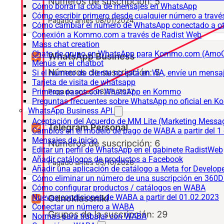
Cómo borrar la cola de mensajes en WhatsApp
Cómo escribir primero desde cualquier número a trav
Cómo cambiar el número de WhatsApp conectado a ot
Conexión a Kommo.com a través de Radist Web
Mass chat creation
Chats de grupo en WhatsApp para Kommo.com (Am
Menús en el chatbot
Si el número de cliente no está en WA, envíe un mensaje
Tarjeta de visita de whatsapp
Primeros pasos con WhatsApp en Kommo
Preguntas frecuentes sobre WhatsApp no oficial en
WhatsApp Business API
Aceptación del Acuerdo de MM Lite (Marketing Messa
Cambios en el modelo de pago de WABA a partir del 1 
Mensajes de inicio
Editar un perfil de WhatsApp en el gabinete RadistWeb
Añadir catálogos de productos a Facebook
Añadir una aplicación de catálogo a Meta for Develop
Cómo eliminar un número de una suscripción en 360D
Cómo configurar productos / catálogos en WABA
Nuevas condiciones de WABA a partir del 01.02.2023
Conectar un número a WABA
Normas para trabajar con WABA