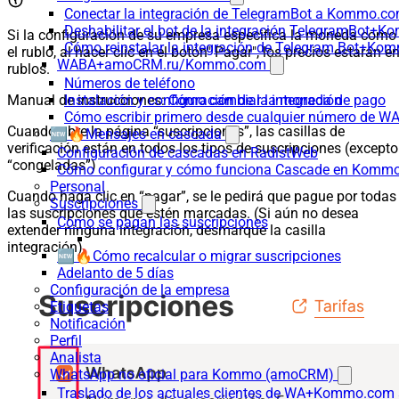
Conectar la integración de TelegramBot a Kommo.co
Deshabilitar el bot de la integración TelegramBot+
Si la configuración de su empresa especifica la moneda como
Cómo reinstalar la integración de Telegram Bot+K
el rublo, al hacer clic en el botón" Pagar", los precios estarán e
WABA+amoCRM.ru/Kommo.com
rublos.
Números de teléfono
Instalación y configuración de la integración
Manual de instrucciones:
Cómo cambiar la moneda de pago
Cómo escribir primero desde cualquier número de W
Cuando abre la página “suscripciones”, las casillas de
🆕🔥Mensajes en cascada
verificación están en todos los tipos de suscripciones (excepto
Configuración de cascadas en RadistWeb
“congeladas”)
Cómo configurar y cómo funciona Cascade en Komm
Personal
Cuando haga clic en “pagar”, se le pedirá que pague por todas
Suscripciones
las suscripciones que estén marcadas. (Si aún no desea
Cómo se pagan las suscripciones
extender ninguna integración, desmarque la casilla
integración).
🆕🔥Cómo recalcular o migrar suscripciones
Adelanto de 5 días
Configuración de la empresa
Etiquetas
Notificación
Perfil
Analista
WhatsApp no oficial para Kommo (amoCRM)
Traslado de los actuales clientes de WA+Kommo.com a