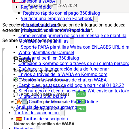
Conexión a WABA
Registro rápido
Registro rápido con el pago 360dialog
Verificar una empresa en Facebook
FB site ban check
Seleccione la marca de verificación de integración que desea
Moderación del nombre mostrado
extender y haga clic en el botón" Reproducir".
Cómo escribir primero no con un mensaje de plantilla
Se abre la ventana de pago:
Moderación de plantillas
Soporte PARA plantillas Waba con ENLACES URL d
Waba-plantillas de Carrusel
Cambiar el perfil en 360dialog
Conexión a Kommo.com a través de su cuenta persona
Qué hacer si la integración deja de funcionar
Envíos a través de la WABA en Kommo.com
Creación masiva de salas de chat en WABA
Cambio en las tasas de diálogo a partir del 01.02.22
Si el número de cliente no está en WA, envíe un texto/c
Migración a 360 Dialog
🔥🆕 Control de tomas de Radist.Online
Análisis de extremo a extremo
Tarifas de suscripción
🇪🇸 Tarifas de suscripción
Productos