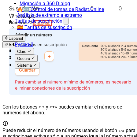
Migración a 360 Dialog
🔥🆕 Control de tomas de Radist.Online
Análisis de extremo a extremo
Tarifas de suscripción
🇪🇸 Tarifas de suscripción
Español
Русский
English
Claro
Español
Oscuro
Sistema
Con los botones «-» y «+» puedes cambiar el número de
números del abono.
Puede reducir el número de números usando el botón «-» para
suscripciones activas sólo a un número igual al número actua