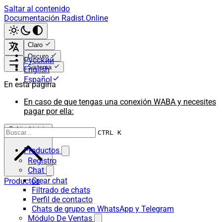
Saltar al contenido
Documentación Radist.Online
Claro
Oscuro
Русский
Sistema
English
Español
En esta página
En caso de que tengas una conexión WABA y necesites
pagar por ella:
Subir al inicio
CTRL K
Productos
Registro
Chat
Crear chat
Productos
Filtrado de chats
Perfil de contacto
Chats de grupo en WhatsApp y Telegram
Módulo De Ventas