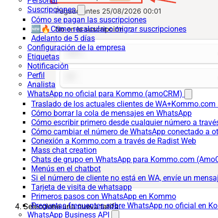
Personal
Suscripciones
Cómo se pagan las suscripciones
🆕🔥Cómo recalcular o migrar suscripciones
Adelanto de 5 días
Configuración de la empresa
Etiquetas
Notificación
Perfil
Analista
WhatsApp no oficial para Kommo (amoCRM)
Traslado de los actuales clientes de WA+Kommo.com a
Cómo borrar la cola de mensajes en WhatsApp
Cómo escribir primero desde cualquier número a trav
Cómo cambiar el número de WhatsApp conectado a ot
Conexión a Kommo.com a través de Radist Web
Mass chat creation
Chats de grupo en WhatsApp para Kommo.com (Am
Menús en el chatbot
Si el número de cliente no está en WA, envíe un mensaje
Tarjeta de visita de whatsapp
Primeros pasos con WhatsApp en Kommo
Preguntas frecuentes sobre WhatsApp no oficial en
Seleccione una nueva tarifa.
WhatsApp Business API