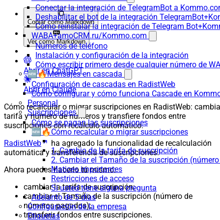
Conectar la integración de TelegramBot a Kommo.co
Deshabilitar el bot de la integración TelegramBot+
Copiar como Markdown
Cómo reinstalar la integración de Telegram Bot+K
WABA+amoCRM.ru/Kommo.com
Ver como Markdown
Números de teléfono
Instalación y configuración de la integración
Cómo escribir primero desde cualquier número de W
Abrir en ChatGPT
🆕🔥Mensajes en cascada
Configuración de cascadas en RadistWeb
Abrir en Claude
Cómo configurar y cómo funciona Cascade en Komm
Personal
Cómo recalcular o migrar suscripciones en RadistWeb: cambi
Suscripciones
tarifa y número de números y transfiere fondos entre
Cómo se pagan las suscripciones
suscripciones con recálculo automático.
🆕🔥Cómo recalcular o migrar suscripciones
RadistWeb
ha agregado la funcionalidad de recalculación
1. Cambio de la tarifa de suscripción
automática y transferencia de suscripciones.
2. Cambiar el Tamaño de la suscripción (númer
Matices importantes
Ahora puedes hacerlo tú mismo:
Restricciones de acceso
cambiar la tarifa de suscripción;
Si usted tiene alguna pregunta
cambiar el Tamaño de la suscripción (número de
Adelanto de 5 días
números pagados);
Configuración de la empresa
transferir fondos entre suscripciones.
Etiquetas