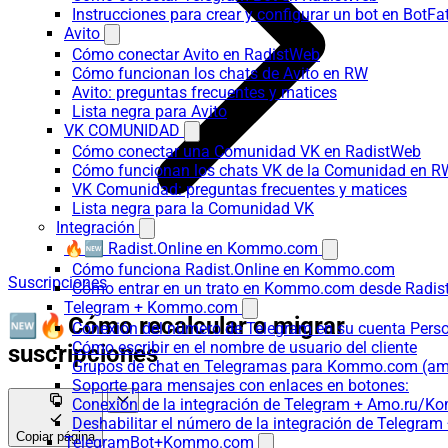
Instrucciones para crear y configurar un bot en BotFa
Avito
Cómo conectar Avito en RadistWeb
Cómo funcionan los chats de Avito en RW
Avito: preguntas frecuentes y matices
Lista negra para Avito
VK COMUNIDAD
Cómo conectar una Comunidad VK en RadistWeb
Cómo funcionan los chats VK de la Comunidad en R
VK Comunidad: preguntas frecuentes y matices
Lista negra para la Comunidad VK
Integración
🔥🆕 Radist.Online en Kommo.com
Cómo funciona Radist.Online en Kommo.com
Suscripciones
Cómo entrar en un trato en Kommo.com desde Radist
Telegram + Kommo.com
🆕🔥Cómo recalcular o migrar
Conexión del número de Telegram en su cuenta Pers
Cómo escribir en el nombre de usuario del cliente
suscripciones
Grupos de chat en Telegramas para Kommo.com (
Soporte para mensajes con enlaces en botones:
Conexión de la integración de Telegram + Amo.ru/K
Deshabilitar el número de la integración de Tele
Copiar página
TelegramBot+Kommo.com