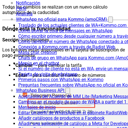
Notificación
Todos los cambios se realizan con un nuevo cálculo
Perfil
automático de la caducidad.
Analista
WhatsApp no oficial para Kommo (amoCRM)
Traslado de los actuales clientes de WA+Kommo.com a
Dónde está la funcionalidad
Cómo borrar la cola de mensajes en WhatsApp
Cómo escribir primero desde cualquier número a trav
Sección
: Suscripciones
Cómo cambiar el número de WhatsApp conectado a ot
Conexión a Kommo.com a través de Radist Web
Los botones están disponibles en la tarjeta de suscripción de
Mass chat creation
pago expandida:
Chats de grupo en WhatsApp para Kommo.com (Am
Menús en el chatbot
“
Cambiar
” - para cambiar la tarifa
Si el número de cliente no está en WA, envíe un mensaje
Tarjeta de visita de whatsapp
“
Editar
” - para cambiar el número de números
Primeros pasos con WhatsApp en Kommo
Preguntas frecuentes sobre WhatsApp no oficial en
WhatsApp Business API
Aceptación del Acuerdo de MM Lite (Marketing Messa
Cambios en el modelo de pago de WABA a partir del 1 
Mensajes de inicio
Editar un perfil de WhatsApp en el gabinete RadistWeb
Añadir catálogos de productos a Facebook
Añadir una aplicación de catálogo a Meta for Develop