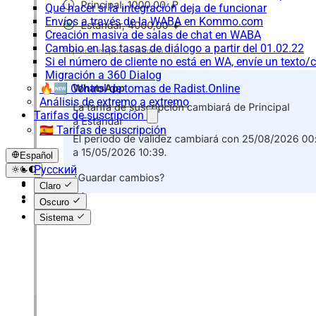
Qué hacer si la integración deja de funcionar
Envíos a través de la WABA en Kommo.com
Creación masiva de salas de chat en WABA
Cambio en las tasas de diálogo a partir del 01.02.22
Si el número de cliente no está en WA, envíe un texto/c
Migración a 360 Dialog
🔥🆕 Control de tomas de Radist.Online
Análisis de extremo a extremo
Tarifas de suscripción
🇪🇸 Tarifas de suscripción
Español
Русский
English
Claro
Español
Oscuro
Sistema