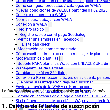
Cómo eliminar un número de una suscripción en 360D
Cómo configurar productos / catálogos en WABA
Nuevas condiciones de WABA a partir del 01.02.2023
Conectar un número a WABA
Normas para trabajar con WABA
Conexión a WABA
Registro rápido
Registro rápido con el pago 360dialog
Verificar una empresa en Facebook
FB site ban check
Moderación del nombre mostrado
Cómo escribir primero no con un mensaje de plantilla
Moderación de plantillas
Soporte PARA plantillas Waba con ENLACES URL d
Waba-plantillas de Carrusel
Cambiar el perfil en 360dialog
Conexión a Kommo.com a través de su cuenta persona
Qué hacer si la integración deja de funcionar
Envíos a través de la WABA en Kommo.com
La funcionalidad también está disponible en la versión móvil.
Creación masiva de salas de chat en WABA
Cambio en las tasas de diálogo a partir del 01.02.22
Si el número de cliente no está en WA, envíe un texto/c
1. Cambio de la tarifa de suscripción
Migración a 360 Dialog