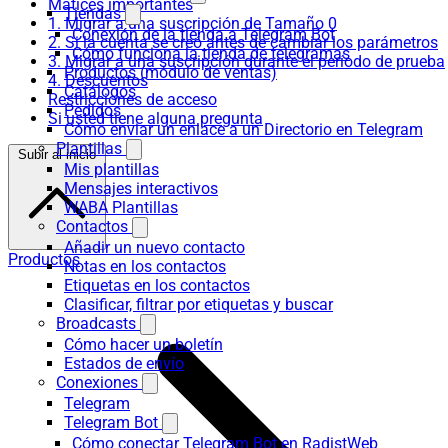
Matices importantes
Tiendas
1. Migrar a una suscripción de Tamaño 0
Conexión de la tienda a Telegram Bot
2. Si la cuenta se creó antes de cambiar los parámetros
Cómo funciona la tienda de telegramas
3. Migrar a una suscripción durante el período de prueba
Productos (módulo de ventas)
4. Descuentos
Catálogos
Restricciones de acceso
Pedidos
Si usted tiene alguna pregunta
Cómo enviar un enlace a un Directorio en Telegram
Plantillas
Subir al inicio
Mis plantillas
Mensajes interactivos
WABA Plantillas
Contactos
Añadir un nuevo contacto
Productos
Notas en los contactos
Etiquetas en los contactos
Clasificar, filtrar por etiquetas y buscar
Broadcasts
Cómo hacer un boletín
Estados de envío
Conexiones
Telegram
Telegram Bot
Cómo conectar Telegram Bot en RadistWeb