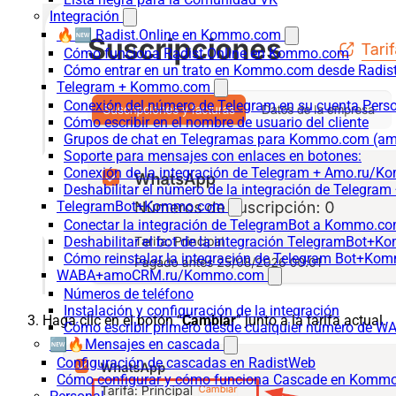
Integración
🔥🆕 Radist.Online en Kommo.com
Cómo funciona Radist.Online en Kommo.com
Cómo entrar en un trato en Kommo.com desde Radist
Telegram + Kommo.com
Conexión del número de Telegram en su cuenta Pers
Cómo escribir en el nombre de usuario del cliente
Grupos de chat en Telegramas para Kommo.com (
Soporte para mensajes con enlaces en botones:
Conexión de la integración de Telegram + Amo.ru/K
Deshabilitar el número de la integración de Tele
TelegramBot+Kommo.com
Conectar la integración de TelegramBot a Kommo.co
Deshabilitar el bot de la integración TelegramBot+
Cómo reinstalar la integración de Telegram Bot+K
WABA+amoCRM.ru/Kommo.com
Números de teléfono
Instalación y configuración de la integración
Haga clic en el botón “
Cambiar
” junto a la tarifa actual.
Cómo escribir primero desde cualquier número de W
🆕🔥Mensajes en cascada
Configuración de cascadas en RadistWeb
Cómo configurar y cómo funciona Cascade en Komm