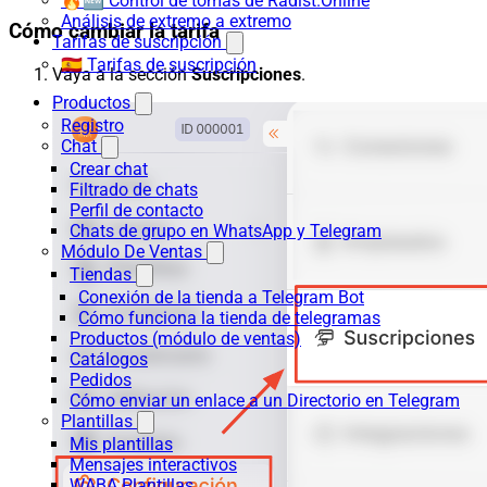
🔥🆕 Control de tomas de Radist.Online
Análisis de extremo a extremo
Cómo cambiar la tarifa
Tarifas de suscripción
🇪🇸 Tarifas de suscripción
Vaya a la sección
Suscripciones
.
Productos
Registro
Chat
Crear chat
Filtrado de chats
Perfil de contacto
Chats de grupo en WhatsApp y Telegram
Módulo De Ventas
Tiendas
Conexión de la tienda a Telegram Bot
Cómo funciona la tienda de telegramas
Productos (módulo de ventas)
Catálogos
Pedidos
Cómo enviar un enlace a un Directorio en Telegram
Plantillas
Mis plantillas
Mensajes interactivos
WABA Plantillas