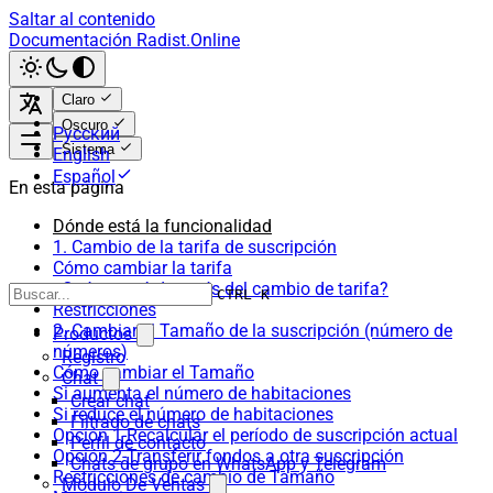
Saltar al contenido
Documentación Radist.Online
Claro
Oscuro
Русский
Sistema
English
Español
En esta página
Dónde está la funcionalidad
1. Cambio de la tarifa de suscripción
Cómo cambiar la tarifa
¿Qué pasará después del cambio de tarifa?
CTRL K
Restricciones
2. Cambiar el Tamaño de la suscripción (número de
Productos
números)
Registro
Cómo cambiar el Tamaño
Chat
Si aumenta el número de habitaciones
Crear chat
Si reduce el número de habitaciones
Filtrado de chats
Opción 1-Recalcular el período de suscripción actual
Perfil de contacto
Opción 2-Transferir fondos a otra suscripción
Chats de grupo en WhatsApp y Telegram
Restricciones de cambio de Tamaño
Módulo De Ventas