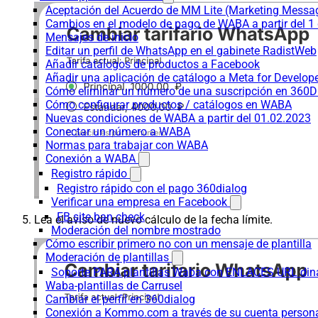
Aceptación del Acuerdo de MM Lite (Marketing Messa
Cambios en el modelo de pago de WABA a partir del 1 
Mensajes de inicio
Editar un perfil de WhatsApp en el gabinete RadistWeb
Añadir catálogos de productos a Facebook
Añadir una aplicación de catálogo a Meta for Develop
Cómo eliminar un número de una suscripción en 360D
Cómo configurar productos / catálogos en WABA
Nuevas condiciones de WABA a partir del 01.02.2023
Conectar un número a WABA
Normas para trabajar con WABA
Conexión a WABA
Registro rápido
Registro rápido con el pago 360dialog
Verificar una empresa en Facebook
FB site ban check
Lea el aviso de nuevo cálculo de la fecha límite.
Moderación del nombre mostrado
Cómo escribir primero no con un mensaje de plantilla
Moderación de plantillas
Soporte PARA plantillas Waba con ENLACES URL d
Waba-plantillas de Carrusel
Cambiar el perfil en 360dialog
Conexión a Kommo.com a través de su cuenta persona