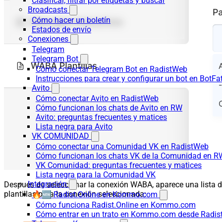
Clasificar, filtrar por etiquetas y buscar
Broadcasts
Cómo hacer un boletín
Estados de envío
Conexiones
Telegram
Telegram Bot
Cómo conectar Telegram Bot en RadistWeb
Instrucciones para crear y configurar un bot en BotFa
Avito
Cómo conectar Avito en RadistWeb
Cómo funcionan los chats de Avito en RW
Avito: preguntas frecuentes y matices
Lista negra para Avito
VK COMUNIDAD
Cómo conectar una Comunidad VK en RadistWeb
Cómo funcionan los chats VK de la Comunidad en R
VK Comunidad: preguntas frecuentes y matices
Lista negra para la Comunidad VK
Integración
Después de seleccionar la conexión WABA, aparece una lista 
plantillas para la conexión seleccionada:
🔥🆕 Radist.Online en Kommo.com
Cómo funciona Radist.Online en Kommo.com
Cómo entrar en un trato en Kommo.com desde Radist