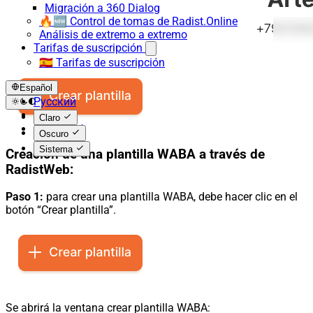
Migración a 360 Dialog
🔥🆕 Control de tomas de Radist.Online
Análisis de extremo a extremo
Tarifas de suscripción
🇪🇸 Tarifas de suscripción
Español
Русский
English
Claro
Español
Oscuro
Sistema
Creación de una plantilla WABA a través de
RadistWeb:
Paso 1:
para crear una plantilla WABA, debe hacer clic en el
botón “Crear plantilla”.
Se abrirá la ventana crear plantilla WABA: