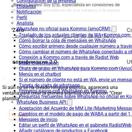
Configuración de la empresa
Etiquetas
Notificación
Perfil
Analista
WhatsApp no oficial para Kommo (amoCRM)
Traslado de los actuales clientes de WA+Kommo.com a
Cómo borrar la cola de mensajes en WhatsApp
Cómo escribir primero desde cualquier número a trav
Cómo cambiar el número de WhatsApp conectado a ot
Conexión a Kommo.com a través de Radist Web
Mass chat creation
Chats de grupo en WhatsApp para Kommo.com (Am
Menús en el chatbot
Si el número de cliente no está en WA, envíe un mensaje
Tarjeta de visita de whatsapp
Si aún no se ha creado ninguna plantilla, aparecerá una
Primeros pasos con WhatsApp en Kommo
ventana para crear la primera plantilla con el botón “Crear
Preguntas frecuentes sobre WhatsApp no oficial en
plantilla”:
WhatsApp Business API
Aceptación del Acuerdo de MM Lite (Marketing Messa
Cambios en el modelo de pago de WABA a partir del 1 
Mensajes de inicio
Editar un perfil de WhatsApp en el gabinete RadistWeb
Añadir catálogos de productos a Facebook