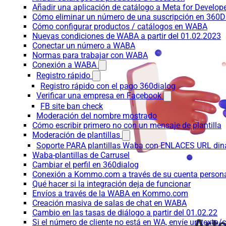
Añadir una aplicación de catálogo a Meta for Develop
Cómo eliminar un número de una suscripción en 360D
Cómo configurar productos / catálogos en WABA
Nuevas condiciones de WABA a partir del 01.02.2023
Conectar un número a WABA
Normas para trabajar con WABA
Conexión a WABA
Registro rápido
Registro rápido con el pago 360dialog
Verificar una empresa en Facebook
FB site ban check
Moderación del nombre mostrado
Cómo escribir primero no con un mensaje de plantilla
Moderación de plantillas
Soporte PARA plantillas Waba con ENLACES URL d
Waba-plantillas de Carrusel
Cambiar el perfil en 360dialog
Conexión a Kommo.com a través de su cuenta persona
Qué hacer si la integración deja de funcionar
Envíos a través de la WABA en Kommo.com
Creación masiva de salas de chat en WABA
Cambio en las tasas de diálogo a partir del 01.02.22
Si el número de cliente no está en WA, envíe un texto/c