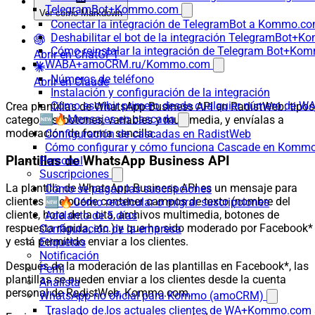
TelegramBot+Kommo.com
Ver como Markdown
Conectar la integración de TelegramBot a Kommo.co
Deshabilitar el bot de la integración TelegramBot+
Cómo reinstalar la integración de Telegram Bot+K
Abrir en ChatGPT
WABA+amoCRM.ru/Kommo.com
Números de teléfono
Abrir en Claude
Instalación y configuración de la integración
Cómo escribir primero desde cualquier número de W
Crea plantillas de WhatsApp Business API en RadistWeb: tipos
🆕🔥Mensajes en cascada
categorías, botones, variables y multimedia, y envíalas a
moderación de forma sencilla.
Configuración de cascadas en RadistWeb
Cómo configurar y cómo funciona Cascade en Komm
Plantillas de WhatsApp Business API
Personal
Suscripciones
La plantilla de WhatsApp Business API es un mensaje para
Cómo se pagan las suscripciones
clientes que puede contener campos de texto (nombre del
🆕🔥Cómo recalcular o migrar suscripciones
cliente, hora de la cita, archivos multimedia, botones de
Adelanto de 5 días
respuesta rápida, etc.) y que ha sido moderado por Facebook*
Configuración de la empresa
y está permitido enviar a los clientes.
Etiquetas
Notificación
Después de la moderación de las plantillas en Facebook*, las
Perfil
plantillas se pueden enviar a los clientes desde la cuenta
Analista
personal de RadistWeb, Kommo.com.
WhatsApp no oficial para Kommo (amoCRM)
Traslado de los actuales clientes de WA+Kommo.com a