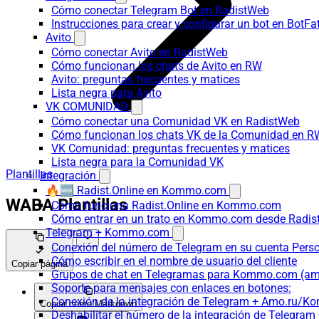
Cómo conectar Telegram Bot en RadistWeb
Instrucciones para crear y configurar un bot en BotFa
Avito
Cómo conectar Avito en RadistWeb
Cómo funcionan los chats de Avito en RW
Avito: preguntas frecuentes y matices
Lista negra para Avito
VK COMUNIDAD
Cómo conectar una Comunidad VK en RadistWeb
Cómo funcionan los chats VK de la Comunidad en R
VK Comunidad: preguntas frecuentes y matices
Lista negra para la Comunidad VK
Plantillas
Integración
🔥🆕 Radist.Online en Kommo.com
WABA Plantillas
Cómo funciona Radist.Online en Kommo.com
Cómo entrar en un trato en Kommo.com desde Radist
Telegram + Kommo.com
Conexión del número de Telegram en su cuenta Pers
Cómo escribir en el nombre de usuario del cliente
Copiar página
Grupos de chat en Telegramas para Kommo.com (
Soporte para mensajes con enlaces en botones:
Conexión de la integración de Telegram + Amo.ru/K
Copiar como Markdown
Deshabilitar el número de la integración de Tele