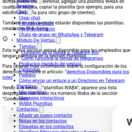
donde puede crear, eliminar, agregar una plantilla WABA en
Registro
cualquier idioma, copiar la plantilla (por ejemplo, para una
Chat
edición pequeña para otro grupo de clientes).
Crear chat
También en esta sección estarán disponibles las plantillas
Filtrado de chats
creadas en 360 dialog.
Perfil de contacto
Chats de grupo en WhatsApp y Telegram
Módulo De Ventas
Tiendas
Esta nueva sección estará disponible para los empleados que
Conexión de la tienda a Telegram Bot
tengan permisos en la sección Plantillas.
Cómo funciona la tienda de telegramas
Productos (módulo de ventas)
Para obtener más información sobre la configuración de los
Catálogos
derechos, consulte el artículo: “
derechos Disponibles para los
Pedidos
roles
”
Cómo enviar un enlace a un Directorio en Telegram
Plantillas
Yendo a la sección “plantillas WABA”, aparece una lista
Mis plantillas
desplegable con todos los números Waba de la sección
Mensajes interactivos
“Conexiones”
WABA Plantillas
Contactos
Añadir un nuevo contacto
Notas en los contactos
Etiquetas en los contactos