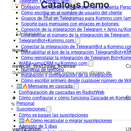
Telegram + Kommo.com
Conexión del número de Telegram en su cuenta Pers
Cómo escribir en el nombre de usuario del cliente
Grupos de chat en Telegramas para Kommo.com (
Soporte para mensajes con enlaces en botones:
Conexión de la integración de Telegram + Amo.ru/K
Deshabilitar el número de la integración de Tele
TelegramBot+Kommo.com
Conectar la integración de TelegramBot a Kommo.co
Deshabilitar el bot de la integración TelegramBot+
Cómo reinstalar la integración de Telegram Bot+K
WABA+amoCRM.ru/Kommo.com
Números de teléfono
Instalación y configuración de la integración
Cómo escribir primero desde cualquier número de W
🆕🔥Mensajes en cascada
Configuración de cascadas en RadistWeb
Cómo configurar y cómo funciona Cascade en Komm
Personal
Suscripciones
Cómo se pagan las suscripciones
🆕🔥Cómo recalcular o migrar suscripciones
Adelanto de 5 días