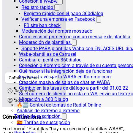
Conexión a WABA
Registro rápido
Registro rápido con el pago 360dialog
Verificar una empresa en Facebook
FB site ban check
Moderación del nombre mostrado
Cómo escribir primero no con un mensaje de plantilla
Moderación de plantillas
Soporte PARA plantillas Waba con ENLACES URL d
Waba-plantillas de Carrusel
Cambiar el perfil en 360dialog
Conexión a Kommo.com a través de su cuenta persona
Qué hacer si la integración deja de funcionar
Envíos a través de la WABA en Kommo.com
Creación masiva de salas de chat en WABA
Cambio en las tasas de diálogo a partir del 01.02.22
Si el número de cliente no está en WA, envíe un texto/c
Migración a 360 Dialog
🔥🆕 Control de tomas de Radist.Online
Análisis de extremo a extremo
Tarifas de suscripción
Cómo funciona:
🇪🇸 Tarifas de suscripción
En el menú “Plantillas “hay una sección” plantillas WABA”,
Productos