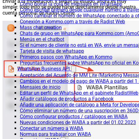
Enviar a la moderación, y seguir su estado, ahora es muy
Cómo borrar la cola de mensajes en WhatsApp
simple: todo esto se puede hacer directamente desde nuestra
Cómo escribir primero desde cualquier número a trav
cuenta personal de Radist.Online.
Cómo cambiar el número de WhatsApp conectado a ot
Conexión a Kommo.com a través de Radist Web
Mass chat creation
Chats de grupo en WhatsApp para Kommo.com (Am
Menús en el chatbot
Si el número de cliente no está en WA, envíe un mensaje
Tarjeta de visita de whatsapp
Primeros pasos con WhatsApp en Kommo
Preguntas frecuentes sobre WhatsApp no oficial en
WhatsApp Business API
Aceptación del Acuerdo de MM Lite (Marketing Messa
Cambios en el modelo de pago de WABA a partir del 1 
Mensajes de inicio
Editar un perfil de WhatsApp en el gabinete RadistWeb
Añadir catálogos de productos a Facebook
Añadir una aplicación de catálogo a Meta for Develop
Cómo eliminar un número de una suscripción en 360D
Cómo configurar productos / catálogos en WABA
Nuevas condiciones de WABA a partir del 01.02.2023
Conectar un número a WABA
Normas para trabajar con WABA