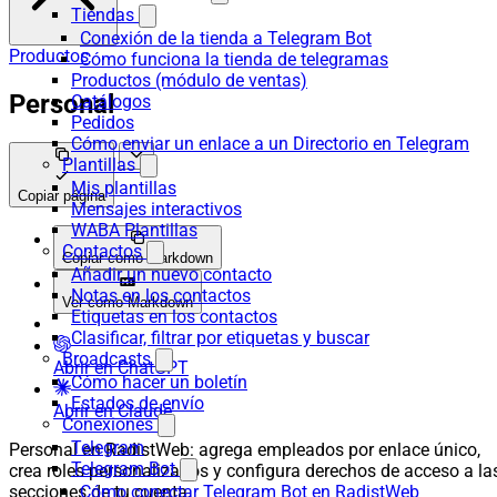
Tiendas
Conexión de la tienda a Telegram Bot
Productos
Cómo funciona la tienda de telegramas
Productos (módulo de ventas)
Personal
Catálogos
Pedidos
Cómo enviar un enlace a un Directorio en Telegram
Plantillas
Mis plantillas
Copiar página
Mensajes interactivos
WABA Plantillas
Contactos
Copiar como Markdown
Añadir un nuevo contacto
Notas en los contactos
Ver como Markdown
Etiquetas en los contactos
Clasificar, filtrar por etiquetas y buscar
Broadcasts
Abrir en ChatGPT
Cómo hacer un boletín
Estados de envío
Abrir en Claude
Conexiones
Telegram
Personal en RadistWeb: agrega empleados por enlace único,
Telegram Bot
crea roles personalizados y configura derechos de acceso a la
secciones de tu cuenta.
Cómo conectar Telegram Bot en RadistWeb