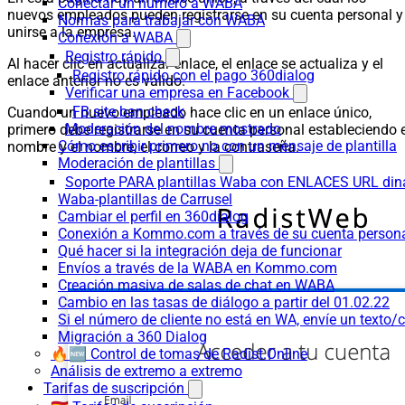
Conectar un número a WABA
nuevos empleados pueden registrarse en su cuenta personal y
Normas para trabajar con WABA
unirse a la empresa.
Conexión a WABA
Registro rápido
Al hacer clic en actualizar enlace, el enlace se actualiza y el
Registro rápido con el pago 360dialog
enlace anterior no es válido.
Verificar una empresa en Facebook
FB site ban check
Cuando un nuevo empleado hace clic en un enlace único,
Moderación del nombre mostrado
primero debe registrarse en su cuenta personal estableciendo e
Cómo escribir primero no con un mensaje de plantilla
nombre y el nombre, el correo y la contraseña.
Moderación de plantillas
Soporte PARA plantillas Waba con ENLACES URL d
Waba-plantillas de Carrusel
Cambiar el perfil en 360dialog
Conexión a Kommo.com a través de su cuenta persona
Qué hacer si la integración deja de funcionar
Envíos a través de la WABA en Kommo.com
Creación masiva de salas de chat en WABA
Cambio en las tasas de diálogo a partir del 01.02.22
Si el número de cliente no está en WA, envíe un texto/c
Migración a 360 Dialog
🔥🆕 Control de tomas de Radist.Online
Análisis de extremo a extremo
Tarifas de suscripción