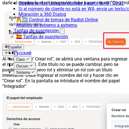
darle al empleado el rol Integrador, debe hacer clic en “Crear ro
Cambio en las tasas de diálogo a partir del 01.02.22
Si el número de cliente no está en WA, envíe un texto/c
Migración a 360 Dialog
🔥🆕 Control de tomas de Radist.Online
Análisis de extremo a extremo
Tarifas de suscripción
🇪🇸 Tarifas de suscripción
Español
Русский
English
Al hacer clic en" Crear rol", se abrirá una ventana para ingresar
Claro
Español
el nombre del rol. Este título no se puede cambiar, pero se
Oscuro
puede crear un nuevo rol y eliminar un rol con un título
Sistema
irrelevante. Debe ingresar el nombre del rol y hacer clic en
“Crear rol”. En la pantalla se introduce el nombre del papel
“Integrador”