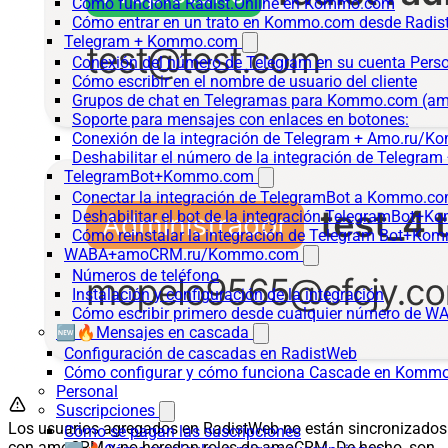
Cómo funciona Radist.Online en Kommo.com
Cómo entrar en un trato en Kommo.com desde Radist
Telegram + Kommo.com
Conexión del número de Telegram en su cuenta Pers
Cómo escribir en el nombre de usuario del cliente
Grupos de chat en Telegramas para Kommo.com (
Soporte para mensajes con enlaces en botones:
Conexión de la integración de Telegram + Amo.ru/K
Deshabilitar el número de la integración de Tele
TelegramBot+Kommo.com
Conectar la integración de TelegramBot a Kommo.co
Deshabilitar el bot de la integración TelegramBot+
Cómo reinstalar la integración de Telegram Bot+K
WABA+amoCRM.ru/Kommo.com
Números de teléfono
Instalación y configuración de la integración
Cómo escribir primero desde cualquier número de W
🆕🔥Mensajes en cascada
Configuración de cascadas en RadistWeb
Cómo configurar y cómo funciona Cascade en Komm
Personal
Suscripciones
Los usuarios agregados en RadistWeb no están sincronizados
Cómo se pagan las suscripciones
con amoCRM y no heredan roles de amoCRM. De hecho, son