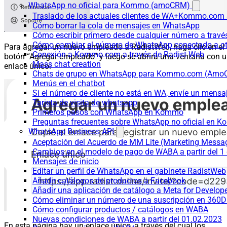
WhatsApp no oficial para Kommo (amoCRM)
Traslado de los actuales clientes de WA+Kommo.com a
Cómo borrar la cola de mensajes en WhatsApp
Cómo escribir primero desde cualquier número a trav
Cómo cambiar el número de WhatsApp conectado a ot
Para agregar un nuevo empleado a RadistWeb, haga clic en el
Conexión a Kommo.com a través de Radist Web
botón “Agregar empleado” y luego se abrirá una ventana con 
Mass chat creation
enlace único:
Chats de grupo en WhatsApp para Kommo.com (Am
Menús en el chatbot
Si el número de cliente no está en WA, envíe un mensaje
Tarjeta de visita de whatsapp
Primeros pasos con WhatsApp en Kommo
Preguntas frecuentes sobre WhatsApp no oficial en
WhatsApp Business API
Aceptación del Acuerdo de MM Lite (Marketing Messa
Cambios en el modelo de pago de WABA a partir del 1 
Mensajes de inicio
Editar un perfil de WhatsApp en el gabinete RadistWeb
Añadir catálogos de productos a Facebook
Añadir una aplicación de catálogo a Meta for Develop
Cómo eliminar un número de una suscripción en 360D
Cómo configurar productos / catálogos en WABA
Nuevas condiciones de WABA a partir del 01.02.2023
En esta página hay un enlace único, a través del cual los