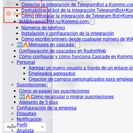
Conectar la integración de TelegramBot a Kommo.co
Deshabilitar el bot de la integración TelegramBot+
Cómo reinstalar la integración de Telegram Bot+K
WABA+amoCRM.ru/Kommo.com
Números de teléfono
Instalación y configuración de la integración
Cómo escribir primero desde cualquier número de W
🆕🔥Mensajes en cascada
Configuración de cascadas en RadistWeb
Cómo configurar y cómo funciona Cascade en Komm
Personal
Agregar un nuevo usuario a través de un enlace ú
Empleados agregados
Creación de campos personalizados para emplea
Suscripciones
Cómo se pagan las suscripciones
🆕🔥Cómo recalcular o migrar suscripciones
Adelanto de 5 días
Configuración de la empresa
Etiquetas
Notificación
Perfil
Analista