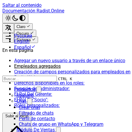
Saltar al contenido
Documentación Radist.Online
Claro
Oscuro
Русский
Sistema
English
Español
En esta página
Agregar un nuevo usuario a través de un enlace único
Empleados agregados
Creación de campos personalizados para empleados en
RadistWeb
CTRL K
Derechos disponibles en los roles:
Función del administrador:
Productos
El Rol Del Gerente:
Registro
El Rol De"Socio":
Chat
Roles personalizados:
Crear chat
Filtrado de chats
Subir al inicio
Perfil de contacto
Chats de grupo en WhatsApp y Telegram
Módulo De Ventas