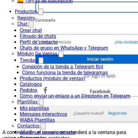
🇪🇸 Tarifas de suscripción
Productos
Registro
Chat
Crear chat
Filtrado de chats
Perfil de contacto
Chats de grupo en WhatsApp y Telegram
Módulo De Ventas
Tiendas
Conexión de la tienda a Telegram Bot
Cómo funciona la tienda de telegramas
Productos (módulo de ventas)
Catálogos
Pedidos
Cómo enviar un enlace a un Directorio en Telegram
Plantillas
Mis plantillas
Mensajes interactivos
WABA Plantillas
Contactos
A continuación, el usuario se extenderá a la ventana para
Añadir un nuevo contacto