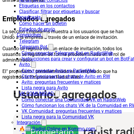
unirse a la empresa.
Notas en los contactos
Etiquetas en los contactos
Clasificar, filtrar por etiquetas y buscar
Broadcasts
Empleados agregados
Cómo hacer un boletín
Estados de envío
La sección Empleados muestra a los usuarios que se han
Conexiones
Unido a la empresa a través de un enlace de invitación.
Telegram
Telegram Bot
Cuando se registra con un enlace de invitación, todos los
Cómo conectar Telegram Bot en RadistWeb
usuarios se registran de forma predeterminada en el rol de
Instrucciones para crear y configurar un bot en BotFa
administrador.
Avito
Cómo conectar Avito en RadistWeb
El" propietario " predeterminado es el empleado que ha
Cómo funcionan los chats de Avito en RW
registrado la Empresa en Radist Web.
Avito: preguntas frecuentes y matices
Lista negra para Avito
VK COMUNIDAD
Cómo conectar una Comunidad VK en RadistWeb
Cómo funcionan los chats VK de la Comunidad en R
VK Comunidad: preguntas frecuentes y matices
Lista negra para la Comunidad VK
Integración
🔥🆕 Radist.Online en Kommo.com