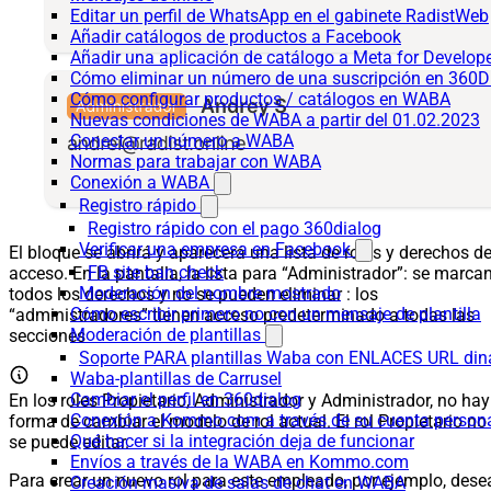
Editar un perfil de WhatsApp en el gabinete RadistWeb
Añadir catálogos de productos a Facebook
Añadir una aplicación de catálogo a Meta for Develop
Cómo eliminar un número de una suscripción en 360D
Cómo configurar productos / catálogos en WABA
Nuevas condiciones de WABA a partir del 01.02.2023
Conectar un número a WABA
Normas para trabajar con WABA
Conexión a WABA
Registro rápido
Registro rápido con el pago 360dialog
Verificar una empresa en Facebook
El bloque se abrirá y aparecerá una lista de roles y derechos d
FB site ban check
acceso. En la pantalla, la lista para “Administrador”: se marca
Moderación del nombre mostrado
todos los derechos y no se pueden eliminar : los
Cómo escribir primero no con un mensaje de plantilla
“administradores” tienen acceso predeterminado a todas las
Moderación de plantillas
secciones
Soporte PARA plantillas Waba con ENLACES URL d
Waba-plantillas de Carrusel
Cambiar el perfil en 360dialog
En los roles Propietario, Administrador y Administrador, no hay
Conexión a Kommo.com a través de su cuenta persona
forma de cambiar el modelo de rol actual. El rol Propietario no
Qué hacer si la integración deja de funcionar
se puede editar.
Envíos a través de la WABA en Kommo.com
Para crear un nuevo rol para este empleado, por ejemplo, dese
Creación masiva de salas de chat en WABA