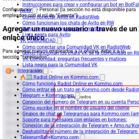
Instrucciones para crear y configurar un bot en BotFa
Configuración -> Personal (la sección no está disponible para
Avito
empleados con el rol de “Gerente”)
Cómo conectar Avito en RadistWeb
Cómo funcionan los chats de Avito en RW
Agregar un nuevo usuario a través de un
Avito: preguntas frecuentes y matices
Lista negra para Avito
enlace único
VK COMUNIDAD
Cómo conectar una Comunidad VK en RadistWeb
Para agregar nuevos empleados a la oficina, debe ir a la
Cómo funcionan los chats VK de la Comunidad en R
sección “Empleados”.
VK Comunidad: preguntas frecuentes y matices
Lista negra para la Comunidad VK
Integración
🔥🆕 Radist.Online en Kommo.com
Cómo funciona Radist.Online en Kommo.com
Cómo entrar en un trato en Kommo.com desde Radist
Telegram + Kommo.com
Conexión del número de Telegram en su cuenta Pers
Cómo escribir en el nombre de usuario del cliente
Grupos de chat en Telegramas para Kommo.com (
Soporte para mensajes con enlaces en botones:
Conexión de la integración de Telegram + Amo.ru/K
Deshabilitar el número de la integración de Tele
TelegramBot+Kommo.com