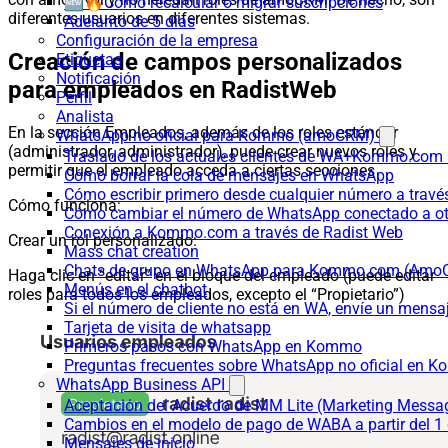
🆕🔥Cómo recalcular o migrar suscripciones
diferentes usuarios en diferentes sistemas.
Adelanto de 5 días
Configuración de la empresa
Creación de campos personalizados
Etiquetas
Notificación
para empleados en RadistWeb
Perfil
Analista
En la sección Empleados, además de los roles estándar
WhatsApp no oficial para Kommo (amoCRM)
(administrador, administrador), puede crear nuevos roles y
Traslado de los actuales clientes de WA+Kommo.com a
permitir que el empleado acceda a ciertas secciones
Cómo borrar la cola de mensajes en WhatsApp
Cómo escribir primero desde cualquier número a trav
Cómo funciona:
Cómo cambiar el número de WhatsApp conectado a ot
Conexión a Kommo.com a través de Radist Web
Crear un rol personalizado:
Mass chat creation
Chats de grupo en WhatsApp para Kommo.com (Am
Haga clic en “editar” en el bloque del empleado (puede editar
Menús en el chatbot
roles para todos los empleados, excepto el “Propietario”)
Si el número de cliente no está en WA, envíe un mensaje
Tarjeta de visita de whatsapp
Primeros pasos con WhatsApp en Kommo
Preguntas frecuentes sobre WhatsApp no oficial en
WhatsApp Business API
Aceptación del Acuerdo de MM Lite (Marketing Messa
Cambios en el modelo de pago de WABA a partir del 1 
Mensajes de inicio