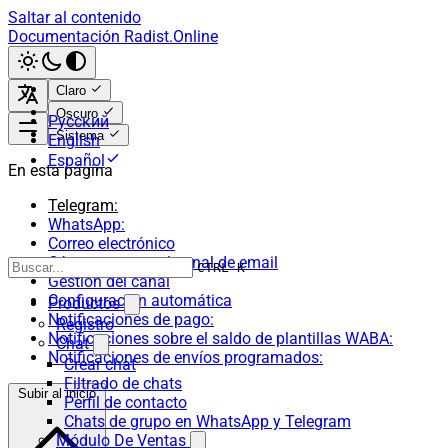
Saltar al contenido
Documentación Radist.Online
Claro
Oscuro
Русский
Sistema
English
Español
En esta página
Telegram:
WhatsApp:
Correo electrónico
Cómo conectar el canal de email
CTRL K
Gestión del canal
Configuración automática
Productos
Notificaciones de pago:
Registro
Notificaciones sobre el saldo de plantillas WABA:
Chat
Notificaciones de envíos programados:
Crear chat
Filtrado de chats
Subir al inicio
Perfil de contacto
Chats de grupo en WhatsApp y Telegram
Módulo De Ventas