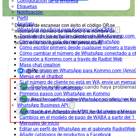
Configuración de la empresa
Etiquetas
Notificación
Perfil
Analista
Después de escanear con éxito el código QR,se
WhatsApp no oficial para Kommo (amoCRM)
mostrará el número de teléfono o el nombre de
Traslado de los actuales clientes de WA+Kommo.com a
usuario de la cuenta (si el número de teléfono está
Cómo borrar la cola de mensajes en WhatsApp
oculto en la configuración de privacidad).
Cómo escribir primero desde cualquier número a trav
Cómo cambiar el número de WhatsApp conectado a ot
Conexión a Kommo.com a través de Radist Web
Mass chat creation
Chats de grupo en WhatsApp para Kommo.com (Am
Menús en el chatbot
Si el número de cliente no está en WA, envíe un mensaje
Tarjeta de visita de whatsapp
Primeros pasos con WhatsApp en Kommo
Preguntas frecuentes sobre WhatsApp no oficial en
WhatsApp Business API
Aceptación del Acuerdo de MM Lite (Marketing Messa
Cambios en el modelo de pago de WABA a partir del 1 
Mensajes de inicio
Editar un perfil de WhatsApp en el gabinete RadistWeb
Añadir catálogos de productos a Facebook