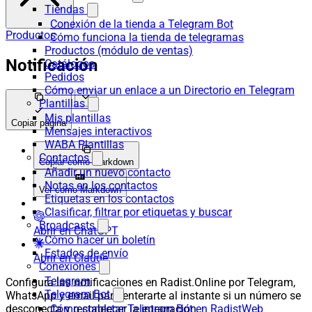
Tiendas
Conexión de la tienda a Telegram Bot
Productos
Cómo funciona la tienda de telegramas
Productos (módulo de ventas)
Notificación
Catálogos
Pedidos
Cómo enviar un enlace a un Directorio en Telegram
Plantillas
Mis plantillas
Copiar página
Mensajes interactivos
WABA Plantillas
Contactos
Copiar como Markdown
Añadir un nuevo contacto
Notas en los contactos
Ver como Markdown
Etiquetas en los contactos
Clasificar, filtrar por etiquetas y buscar
Broadcasts
Abrir en ChatGPT
Cómo hacer un boletín
Estados de envío
Abrir en Claude
Conexiones
Telegram
Configura las notificaciones en Radist.Online por Telegram,
Telegram Bot
WhatsApp y email para enterarte al instante si un número se
desconecta y restablecer la integración.
Cómo conectar Telegram Bot en RadistWeb