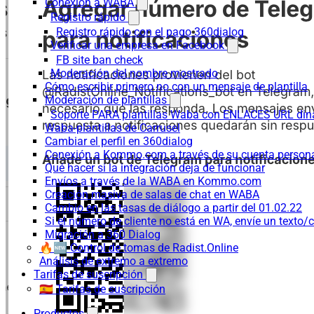
Conexión a WABA
Registro rápido
Registro rápido con el pago 360dialog
Verificar una empresa en Facebook
FB site ban check
Moderación del nombre mostrado
Cómo escribir primero no con un mensaje de plantilla
Moderación de plantillas
Soporte PARA plantillas Waba con ENLACES URL d
Waba-plantillas de Carrusel
Cambiar el perfil en 360dialog
Conexión a Kommo.com a través de su cuenta persona
Qué hacer si la integración deja de funcionar
Envíos a través de la WABA en Kommo.com
Creación masiva de salas de chat en WABA
Cambio en las tasas de diálogo a partir del 01.02.22
Si el número de cliente no está en WA, envíe un texto/c
Migración a 360 Dialog
🔥🆕 Control de tomas de Radist.Online
Análisis de extremo a extremo
Tarifas de suscripción
🇪🇸 Tarifas de suscripción
Productos