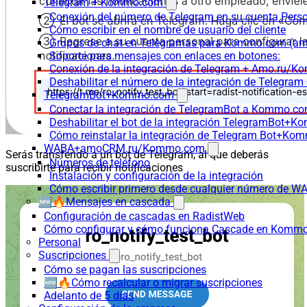
Telegram + Kommo.com
Conexión del número de Telegram en su cuenta Pers
Cómo escribir en el nombre de usuario del cliente
Grupos de chat en Telegramas para Kommo.com (
Soporte para mensajes con enlaces en botones:
Conexión de la integración de Telegram + Amo.ru/K
Deshabilitar el número de la integración de Tele
TelegramBot+Kommo.com
Conectar la integración de TelegramBot a Kommo.co
Deshabilitar el bot de la integración TelegramBot+
Cómo reinstalar la integración de Telegram Bot+K
WABA+amoCRM.ru/Kommo.com
Serás transferido a un bot de Telegram, al que deberás
Números de teléfono
suscribirte para recibir notificaciones
Instalación y configuración de la integración
Cómo escribir primero desde cualquier número de W
🆕🔥Mensajes en cascada
Configuración de cascadas en RadistWeb
Cómo configurar y cómo funciona Cascade en Komm
Personal
Suscripciones
Cómo se pagan las suscripciones
🆕🔥Cómo recalcular o migrar suscripciones
Adelanto de 5 días