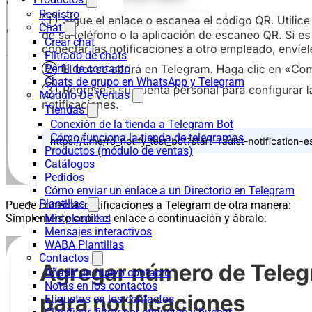
Registro
Chat
Crear chat
Filtrado de chats
Perfil de contacto
Chats de grupo en WhatsApp y Telegram
Módulo De Ventas
Tiendas
Conexión de la tienda a Telegram Bot
Cómo funciona la tienda de telegramas
Productos (módulo de ventas)
Catálogos
Pedidos
Cómo enviar un enlace a un Directorio en Telegram
Plantillas
Puede conectar notificaciones a Telegram de otra manera:
Mis plantillas
Simplemente copie el enlace a continuación y ábralo:
Mensajes interactivos
WABA Plantillas
Contactos
Añadir un nuevo contacto
Notas en los contactos
Etiquetas en los contactos