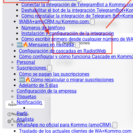
Conectar la integración de TelegramBot a Kommo.co
Deshabilitar el bot de la integración TelegramBot+
Cómo reinstalar la integración de Telegram Bot+K
WABA+amoCRM.ru/Kommo.com
Números de teléfono
Instalación y configuración de la integración
Cómo escribir primero desde cualquier número de W
🆕🔥Mensajes en cascada
Configuración de cascadas en RadistWeb
Cómo configurar y cómo funciona Cascade en Komm
Personal
Suscripciones
Cómo se pagan las suscripciones
🆕🔥Cómo recalcular o migrar suscripciones
Adelanto de 5 días
Configuración de la empresa
Etiquetas
Notificación
Perfil
Analista
WhatsApp no oficial para Kommo (amoCRM)
Traslado de los actuales clientes de WA+Kommo.com a