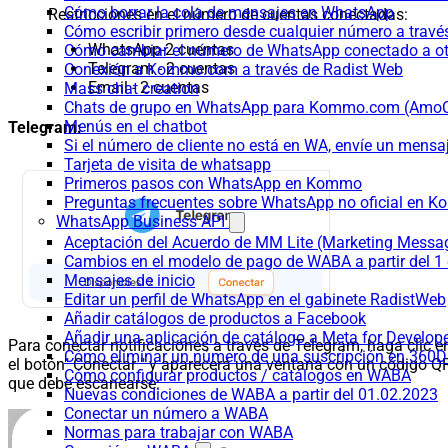
Cómo borrar la cola de mensajes en WhatsApp
Restricciones en el número de cuentas conectadas:
Cómo escribir primero desde cualquier número a trav
WhatsApp-2 cuentas
Cómo cambiar el número de WhatsApp conectado a ot
Telegram - 2 cuentas
Conexión a Kommo.com a través de Radist Web
Email - 2 cuentas
Mass chat creation
Chats de grupo en WhatsApp para Kommo.com (Am
Menús en el chatbot
Telegram:
Si el número de cliente no está en WA, envíe un mensaje
Tarjeta de visita de whatsapp
Primeros pasos con WhatsApp en Kommo
Preguntas frecuentes sobre WhatsApp no oficial en
WhatsApp Business API
Aceptación del Acuerdo de MM Lite (Marketing Messa
Cambios en el modelo de pago de WABA a partir del 1 
Mensajes de inicio
Editar un perfil de WhatsApp en el gabinete RadistWeb
Añadir catálogos de productos a Facebook
Añadir una aplicación de catálogo a Meta for Develop
Para conectar notificaciones a través de Telegram, haga clic e
Cómo eliminar un número de una suscripción en 360D
el botón" Conectar " y aparecerá una ventana con un código Q
Cómo configurar productos / catálogos en WABA
que debe escanearse:
Nuevas condiciones de WABA a partir del 01.02.2023
Conectar un número a WABA
Normas para trabajar con WABA