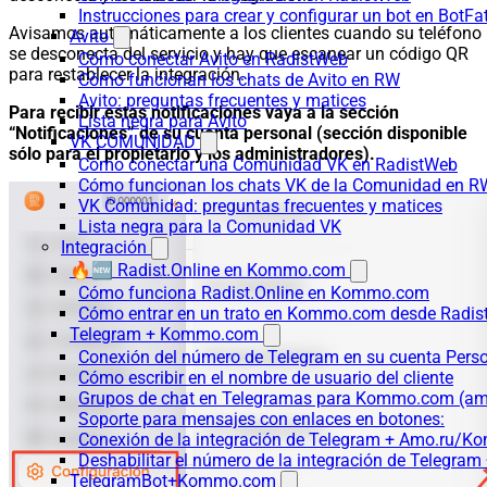
Instrucciones para crear y configurar un bot en BotFa
Avisamos automáticamente a los clientes cuando su teléfono
Avito
se desconecta del servicio y hay que escanear un código QR
Cómo conectar Avito en RadistWeb
para restablecer la integración.
Cómo funcionan los chats de Avito en RW
Avito: preguntas frecuentes y matices
Para recibir estas notificaciones vaya a la sección
Lista negra para Avito
“Notificaciones” de su cuenta personal (sección disponible
VK COMUNIDAD
sólo para el propietario y los administradores).
Cómo conectar una Comunidad VK en RadistWeb
Cómo funcionan los chats VK de la Comunidad en R
VK Comunidad: preguntas frecuentes y matices
Lista negra para la Comunidad VK
Integración
🔥🆕 Radist.Online en Kommo.com
Cómo funciona Radist.Online en Kommo.com
Cómo entrar en un trato en Kommo.com desde Radist
Telegram + Kommo.com
Conexión del número de Telegram en su cuenta Pers
Cómo escribir en el nombre de usuario del cliente
Grupos de chat en Telegramas para Kommo.com (
Soporte para mensajes con enlaces en botones:
Conexión de la integración de Telegram + Amo.ru/K
Deshabilitar el número de la integración de Tele
TelegramBot+Kommo.com