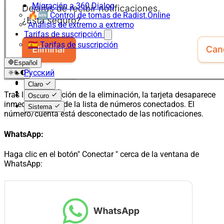
Migración a 360 Dialog
🔥🆕 Control de tomas de Radist.Online
Análisis de extremo a extremo
Tarifas de suscripción
🇪🇸 Tarifas de suscripción
Español
Русский
English
Claro
Español
Tras la confirmación de la eliminación, la tarjeta desaparece
Oscuro
inmediatamente de la lista de números conectados. El
Sistema
número/cuenta está desconectado de las notificaciones.
WhatsApp:
Haga clic en el botón" Conectar " cerca de la ventana de
WhatsApp: