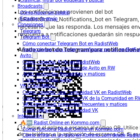
Clasificar, filtrar por etiquetas y buscar
Broadcasts
Cómo hacer un boletín
Estados de envío
Conexiones
Telegram
Telegram Bot
Cómo conectar Telegram Bot en RadistWeb
Instrucciones para crear y configurar un bot en BotFa
Avito
Cómo conectar Avito en RadistWeb
Cómo funcionan los chats de Avito en RW
Avito: preguntas frecuentes y matices
Lista negra para Avito
VK COMUNIDAD
Cómo conectar una Comunidad VK en RadistWeb
Cómo funcionan los chats VK de la Comunidad en R
VK Comunidad: preguntas frecuentes y matices
Lista negra para la Comunidad VK
Integración
🔥🆕 Radist.Online en Kommo.com
Cómo funciona Radist.Online en Kommo.com
Cómo entrar en un trato en Kommo.com desde Radist