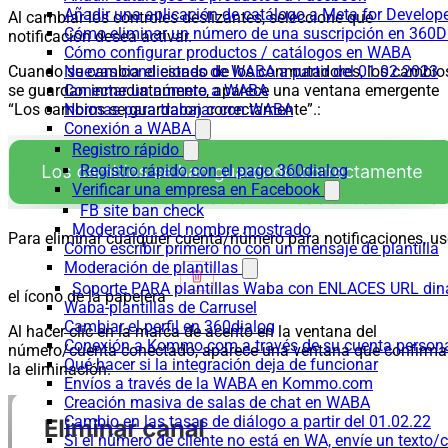
Añadir una aplicación de catálogo a Meta for Develop
Al cambiar los controles deslizantes, seleccione qué
Cómo eliminar un número de una suscripción en 360D
notificación desea activar.
Cómo configurar productos / catálogos en WABA
Nuevas condiciones de WABA a partir del 01.02.2023
Cuando se cambia el estado de los conmutadores, los cambio
Conectar un número a WABA
se guardan inmediatamente, aparece una ventana emergente
Normas para trabajar con WABA
“Los cambios se guardaron correctamente”.:
Conexión a WABA
Registro rápido
Registro rápido con el pago 360dialog
Verificar una empresa en Facebook
FB site ban check
Moderación del nombre mostrado
Para eliminar cualquier cuenta/número para notificaciones, us
Cómo escribir primero no con un mensaje de plantilla
Moderación de plantillas
Soporte PARA plantillas Waba con ENLACES URL d
el ícono de la papelera
Waba-plantillas de Carrusel
Cambiar el perfil en 360dialog
Al hacer clic en la marca de acento en la ventana del
Conexión a Kommo.com a través de su cuenta persona
número/cuenta conectado, aparece una ventana que confirma
Qué hacer si la integración deja de funcionar
la eliminación.
Envíos a través de la WABA en Kommo.com
Creación masiva de salas de chat en WABA
Cambio en las tasas de diálogo a partir del 01.02.22
Si el número de cliente no está en WA, envíe un texto/c