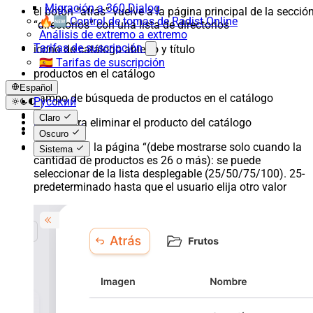
Migración a 360 Dialog
el botón “atrás” vuelve a la página principal de la secció
🔥🆕 Control de tomas de Radist.Online
“directorios” con una lista de directorios
Análisis de extremo a extremo
Tarifas de suscripción
icono de catálogo abierto y título
🇪🇸 Tarifas de suscripción
productos en el catálogo
Español
campo de búsqueda de productos en el catálogo
Русский
English
Claro
botón para eliminar el producto del catálogo
Español
Oscuro
“Mostrar en la página “(debe mostrarse solo cuando la
Sistema
cantidad de productos es 26 o más): se puede
seleccionar de la lista desplegable (25/50/75/100). 25-
predeterminado hasta que el usuario elija otro valor