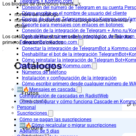
Telegram + Kommo.com
Los bloques de directorios muestran:
Conexión del número de Telegram en su cuenta Pers
Cómo escribir en el nombre de usuario del cliente
nombre del catálogo
Grupos de chat en Telegramas para Kommo.com (
número de productos en el catálogo botones eliminar y
Soporte para mensajes con enlaces en botones:
editar
Conexión de la integración de Telegram + Amo.ru/K
Deshabilitar el número de la integración de Tele
Los catálogos se muestran en orden cronológico. Arriba - los
TelegramBot+Kommo.com
primeros directorios creados
Conectar la integración de TelegramBot a Kommo.co
Deshabilitar el bot de la integración TelegramBot+
Cómo reinstalar la integración de Telegram Bot+K
WABA+amoCRM.ru/Kommo.com
Números de teléfono
Instalación y configuración de la integración
Cómo escribir primero desde cualquier número de W
🆕🔥Mensajes en cascada
Configuración de cascadas en RadistWeb
Cómo configurar y cómo funciona Cascade en Komm
Personal
Suscripciones
Cómo se pagan las suscripciones
🆕🔥Cómo recalcular o migrar suscripciones
Adelanto de 5 días