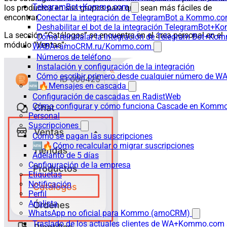
TelegramBot+Kommo.com
los productos en sus grupos para que sean más fáciles de
encontrar.
Conectar la integración de TelegramBot a Kommo.co
Deshabilitar el bot de la integración TelegramBot+
La sección “Catálogos” se encuentra en el área personal en el
Cómo reinstalar la integración de Telegram Bot+K
módulo “Ventas”:
WABA+amoCRM.ru/Kommo.com
Números de teléfono
Instalación y configuración de la integración
Cómo escribir primero desde cualquier número de W
🆕🔥Mensajes en cascada
Configuración de cascadas en RadistWeb
Cómo configurar y cómo funciona Cascade en Komm
Personal
Suscripciones
Cómo se pagan las suscripciones
🆕🔥Cómo recalcular o migrar suscripciones
Adelanto de 5 días
Configuración de la empresa
Etiquetas
Notificación
Perfil
Analista
WhatsApp no oficial para Kommo (amoCRM)
Traslado de los actuales clientes de WA+Kommo.com a