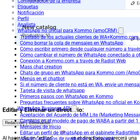
Configuración de la empresa
Etiquetas
Notificación
Perfil
Analista
WhatsApp no oficial para Kommo (amoCRM)
Traslado de los actuales clientes de WA+Kommo.com a
Cómo borrar la cola de mensajes en WhatsApp
Cómo escribir primero desde cualquier número a trav
Cómo cambiar el número de WhatsApp conectado a ot
Conexión a Kommo.com a través de Radist Web
Mass chat creation
Chats de grupo en WhatsApp para Kommo.com (Am
Menús en el chatbot
Si el número de cliente no está en WA, envíe un mensaje
Tarjeta de visita de whatsapp
Primeros pasos con WhatsApp en Kommo
Preguntas frecuentes sobre WhatsApp no oficial en
WhatsApp Business API
Editar y Eliminar un directorio:
Aceptación del Acuerdo de MM Lite (Marketing Messa
Cambios en el modelo de pago de WABA a partir del 1 
Redacción
Eliminación
Mensajes de inicio
Editar un perfil de WhatsApp en el gabinete RadistWeb
Al hacer clic en “editar”
en el directorio, aparecerá una
Añadir catálogos de productos a Facebook