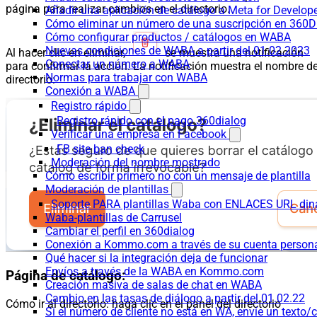
página para realizar cambios en el directorio.
Añadir una aplicación de catálogo a Meta for Develop
Cómo eliminar un número de una suscripción en 360D
Cómo configurar productos / catálogos en WABA
Nuevas condiciones de WABA a partir del 01.02.2023
Al hacer clic en eliminar,
se muestra una notificación
Conectar un número a WABA
para confirmar la acción. La notificación muestra el nombre de
Normas para trabajar con WABA
directorio:
Conexión a WABA
Registro rápido
Registro rápido con el pago 360dialog
Verificar una empresa en Facebook
FB site ban check
Moderación del nombre mostrado
Cómo escribir primero no con un mensaje de plantilla
Moderación de plantillas
Soporte PARA plantillas Waba con ENLACES URL d
Waba-plantillas de Carrusel
Cambiar el perfil en 360dialog
Conexión a Kommo.com a través de su cuenta persona
Qué hacer si la integración deja de funcionar
Envíos a través de la WABA en Kommo.com
Página de catálogo:
Creación masiva de salas de chat en WABA
Cambio en las tasas de diálogo a partir del 01.02.22
Cómo ir al directorio: haga clic en el panel del directorio
Si el número de cliente no está en WA, envíe un texto/c