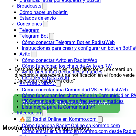
Clasificar, filtrar por etiquetas y buscar
Broadcasts
Cómo hacer un boletín
Estados de envío
Conexiones
Telegram
Telegram Bot
Cómo conectar Telegram Bot en RadistWeb
Instrucciones para crear y configurar un bot en BotFa
Avito
Cómo conectar Avito en RadistWeb
Cómo funcionan los chats de Avito en RW
Después de hacer clic en “crear directorio”, se creará un
Avito: preguntas frecuentes y matices
directorio y aparecerá una notificación en el fondo verde
Lista negra para Avito
“Directorio creado con éxito”
VK COMUNIDAD
Cómo conectar una Comunidad VK en RadistWeb
Cómo funcionan los chats VK de la Comunidad en R
VK Comunidad: preguntas frecuentes y matices
Lista negra para la Comunidad VK
Integración
🔥🆕 Radist.Online en Kommo.com
Cómo funciona Radist.Online en Kommo.com
Mostrar directorios ya agregados:
Cómo entrar en un trato en Kommo.com desde Radist