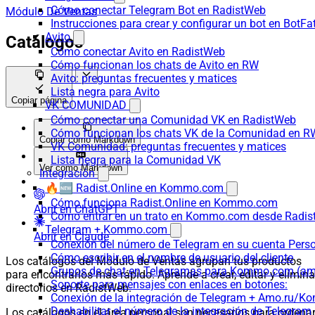
Cómo conectar Telegram Bot en RadistWeb
Módulo De Ventas
Instrucciones para crear y configurar un bot en BotFa
Avito
Catálogos
Cómo conectar Avito en RadistWeb
Cómo funcionan los chats de Avito en RW
Avito: preguntas frecuentes y matices
Lista negra para Avito
Copiar página
VK COMUNIDAD
Cómo conectar una Comunidad VK en RadistWeb
Cómo funcionan los chats VK de la Comunidad en R
Copiar como Markdown
VK Comunidad: preguntas frecuentes y matices
Lista negra para la Comunidad VK
Ver como Markdown
Integración
🔥🆕 Radist.Online en Kommo.com
Cómo funciona Radist.Online en Kommo.com
Abrir en ChatGPT
Cómo entrar en un trato en Kommo.com desde Radist
Telegram + Kommo.com
Abrir en Claude
Conexión del número de Telegram en su cuenta Pers
Cómo escribir en el nombre de usuario del cliente
Los catálogos del Módulo de Ventas agrupan tus productos
Grupos de chat en Telegramas para Kommo.com (
para encontrarlos más rápido. Aprende a crear, editar y elimina
Soporte para mensajes con enlaces en botones:
directorios en RadistWeb.
Conexión de la integración de Telegram + Amo.ru/K
Deshabilitar el número de la integración de Tele
Los catálogos en el área personal son necesarios para ordena