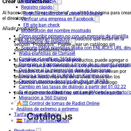
Crear un directorio:
Conexión a WABA
Registro rápido
Al hacer clic en “Crear directorio”, se abrirá la página para crea
Registro rápido con el pago 360dialog
el directorio
Verificar una empresa en Facebook
FB site ban check
Añadir productos
Moderación del nombre mostrado
Cómo escribir primero no con un mensaje de plantilla
aquí se muestran todos los productos que están en la
Moderación de plantillas
sección “Productos”. Puede crear un catálogo sin
Soporte PARA plantillas Waba con ENLACES URL d
seleccionar productos (vacío)
Waba-plantillas de Carrusel
Cambiar el perfil en 360dialog
al hacer clic en el bloque de productos, puede agregar o
Conexión a Kommo.com a través de su cuenta persona
quitar la marca de verificación. Los productos que están
Qué hacer si la integración deja de funcionar
marcados con una marca de verificación se elevan por
Envíos a través de la WABA en Kommo.com
encima del resto, más allá de la línea. Estos son los
Creación masiva de salas de chat en WABA
productos seleccionados para agregar al catálogo
Cambio en las tasas de diálogo a partir del 01.02.22
Si el número de cliente no está en WA, envíe un texto/c
para mayor comodidad, hay un campo de búsqueda
Migración a 360 Dialog
🔥🆕 Control de tomas de Radist.Online
Análisis de extremo a extremo
Tarifas de suscripción
🇪🇸 Tarifas de suscripción
Productos