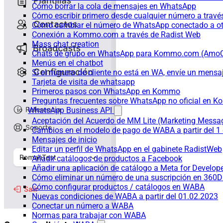
Cómo borrar la cola de mensajes en WhatsApp
Cómo escribir primero desde cualquier número a trav
Cómo cambiar el número de WhatsApp conectado a ot
Conexión a Kommo.com a través de Radist Web
Mass chat creation
Chats de grupo en WhatsApp para Kommo.com (Am
Menús en el chatbot
Si el número de cliente no está en WA, envíe un mensaje
Tarjeta de visita de whatsapp
Primeros pasos con WhatsApp en Kommo
Preguntas frecuentes sobre WhatsApp no oficial en
WhatsApp Business API
Aceptación del Acuerdo de MM Lite (Marketing Messa
Cambios en el modelo de pago de WABA a partir del 1 
Mensajes de inicio
Editar un perfil de WhatsApp en el gabinete RadistWeb
Añadir catálogos de productos a Facebook
Añadir una aplicación de catálogo a Meta for Develop
Cómo eliminar un número de una suscripción en 360D
Cómo configurar productos / catálogos en WABA
Nuevas condiciones de WABA a partir del 01.02.2023
Conectar un número a WABA
Normas para trabajar con WABA