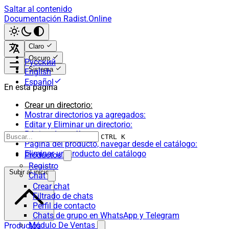
Saltar al contenido
Documentación Radist.Online
Claro
Oscuro
Русский
Sistema
English
Español
En esta página
Crear un directorio:
Mostrar directorios ya agregados:
Editar y Eliminar un directorio:
Página de catálogo:
CTRL K
Página del producto, navegar desde el catálogo:
Eliminar un producto del catálogo
Productos
Registro
Subir al inicio
Chat
Crear chat
Filtrado de chats
Perfil de contacto
Chats de grupo en WhatsApp y Telegram
Módulo De Ventas
Productos