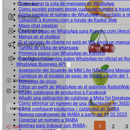
Cómo borrar la cola de mensajes en WhatsApp
Cómo escribir primero desde cualquier número a trav
Cómo cambiar el número de WhatsApp conectado a ot
Conexión a Kommo.com a través de Radist Web
Mass chat creation
Chats de grupo en WhatsApp para Kommo.com (Am
Menús en el chatbot
Si el número de cliente no está en WA, envíe un mensaje
Tarjeta de visita de whatsapp
Primeros pasos con WhatsApp en Kommo
Preguntas frecuentes sobre WhatsApp no oficial en
WhatsApp Business API
Aceptación del Acuerdo de MM Lite (Marketing Messa
Cambios en el modelo de pago de WABA a partir del 1 
Mensajes de inicio
Editar un perfil de WhatsApp en el gabinete RadistWeb
Añadir catálogos de productos a Facebook
Añadir una aplicación de catálogo a Meta for Develop
Cómo eliminar un número de una suscripción en 360D
Cómo configurar productos / catálogos en WABA
Nuevas condiciones de WABA a partir del 01.02.2023
Conectar un número a WABA
Normas para trabajar con WABA