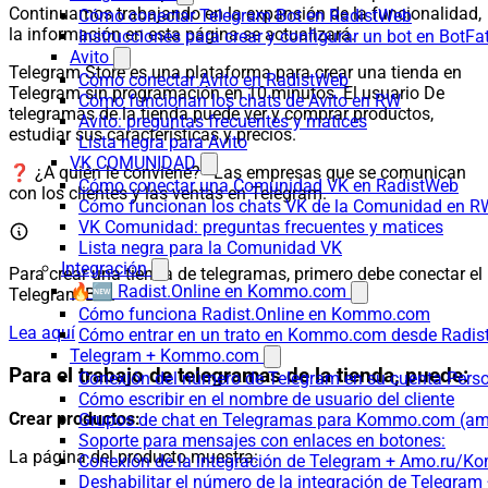
Continuamos trabajando en la expansión de la funcionalidad,
Cómo conectar Telegram Bot en RadistWeb
la información en esta página se actualizará.
Instrucciones para crear y configurar un bot en BotFa
Avito
Telegram Store es una plataforma para crear una tienda en
Cómo conectar Avito en RadistWeb
Telegram sin programación en 10 minutos. El usuario De
Cómo funcionan los chats de Avito en RW
telegramas de la tienda puede ver y comprar productos,
Avito: preguntas frecuentes y matices
estudiar sus características y precios.
Lista negra para Avito
VK COMUNIDAD
❓ ¿A quién le conviene? - Las empresas que se comunican
Cómo conectar una Comunidad VK en RadistWeb
con los clientes y las ventas en Telegram.
Cómo funcionan los chats VK de la Comunidad en R
VK Comunidad: preguntas frecuentes y matices
Lista negra para la Comunidad VK
Integración
Para crear una tienda de telegramas, primero debe conectar el
🔥🆕 Radist.Online en Kommo.com
Telegram Bot.
Cómo funciona Radist.Online en Kommo.com
Lea aquí
Cómo entrar en un trato en Kommo.com desde Radist
Telegram + Kommo.com
Para el trabajo de telegramas de la tienda, puede:
Conexión del número de Telegram en su cuenta Pers
Cómo escribir en el nombre de usuario del cliente
Crear productos:
Grupos de chat en Telegramas para Kommo.com (
Soporte para mensajes con enlaces en botones:
La página del producto muestra:
Conexión de la integración de Telegram + Amo.ru/K
Deshabilitar el número de la integración de Tele