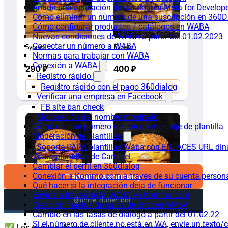
Añadir una aplicación de catálogo a Meta for Develop
Cómo eliminar un número de una suscripción en 360D
Cómo configurar productos / catálogos en WABA
Nuevas condiciones de WABA a partir del 01.02.2023
Conectar un número a WABA
Normas para trabajar con WABA
Conexión a WABA
Registro rápido
Registro rápido con el pago 360dialog
Verificar una empresa en Facebook
FB site ban check
Moderación del nombre mostrado
Cómo escribir primero no con un mensaje de plantilla
Moderación de plantillas
Soporte PARA plantillas Waba con ENLACES URL d
Waba-plantillas de Carrusel
Cambiar el perfil en 360dialog
Conexión a Kommo.com a través de su cuenta persona
Qué hacer si la integración deja de funcionar
Envíos a través de la WABA en Kommo.com
Creación masiva de salas de chat en WABA
Cambio en las tasas de diálogo a partir del 01.02.22
Si el número de cliente no está en WA, envíe un texto/c
✅ Los carritos de compras con los productos seleccionados