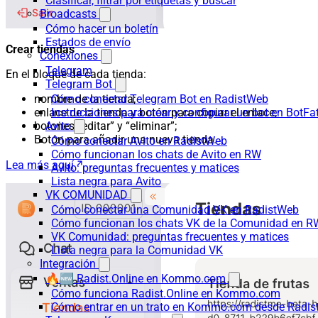
Clasificar, filtrar por etiquetas y buscar
Broadcasts
Cómo hacer un boletín
Estados de envío
Crear tiendas
Conexiones
Telegram
En el bloque de cada tienda:
Telegram Bot
nombre de la tienda;
Cómo conectar Telegram Bot en RadistWeb
enlace de la tienda y botón para copiar el enlace;
Instrucciones para crear y configurar un bot en BotFa
botones “editar” y “eliminar”;
Avito
Botón para añadir una nueva tienda.
Cómo conectar Avito en RadistWeb
Cómo funcionan los chats de Avito en RW
Lea más aquí
Avito: preguntas frecuentes y matices
Lista negra para Avito
VK COMUNIDAD
Cómo conectar una Comunidad VK en RadistWeb
Cómo funcionan los chats VK de la Comunidad en R
VK Comunidad: preguntas frecuentes y matices
Lista negra para la Comunidad VK
Integración
🔥🆕 Radist.Online en Kommo.com
Cómo funciona Radist.Online en Kommo.com
Cómo entrar en un trato en Kommo.com desde Radist