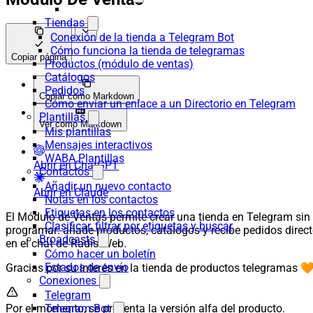
Tiendas
Conexión de la tienda a Telegram Bot
Cómo funciona la tienda de telegramas
Copiar página
Productos (módulo de ventas)
Catálogos
Pedidos
Copiar como Markdown
Cómo enviar un enlace a un Directorio en Telegram
Plantillas
Ver como Markdown
Mis plantillas
Mensajes interactivos
WABA Plantillas
Abrir en ChatGPT
Contactos
Añadir un nuevo contacto
Abrir en Claude
Notas en los contactos
Etiquetas en los contactos
El Módulo de Ventas permite crear una tienda en Telegram sin
Clasificar, filtrar por etiquetas y buscar
programar: añade productos, catálogos y recibe pedidos direc
Broadcasts
en el chat de RadistWeb.
Cómo hacer un boletín
Estados de envío
Gracias por su interés en la tienda de productos telegramas 
Conexiones
Telegram
Por el momento, se presenta la versión alfa del producto.
Telegram Bot