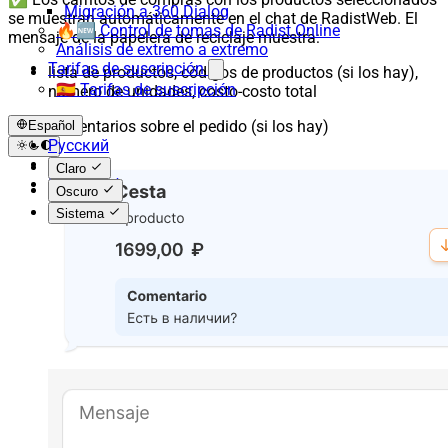
Migración a 360 Dialog
se muestran automáticamente en el chat de RadistWeb. El
🔥🆕 Control de tomas de Radist.Online
mensaje de la papelera de reciclaje muestra:
Análisis de extremo a extremo
Tarifas de suscripción
lista de productos, códigos de productos (si los hay),
🇪🇸 Tarifas de suscripción
número de unidades, costo-costo total
comentarios sobre el pedido (si los hay)
Español
Русский
English
Claro
Español
Oscuro
Sistema