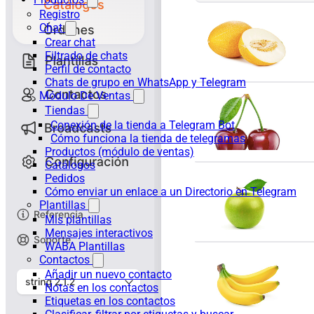
Registro
Chat
Crear chat
Filtrado de chats
Perfil de contacto
Chats de grupo en WhatsApp y Telegram
Módulo De Ventas
Tiendas
Conexión de la tienda a Telegram Bot
Cómo funciona la tienda de telegramas
Productos (módulo de ventas)
Catálogos
Pedidos
Cómo enviar un enlace a un Directorio en Telegram
Plantillas
Mis plantillas
Mensajes interactivos
WABA Plantillas
Contactos
Añadir un nuevo contacto
Notas en los contactos
Etiquetas en los contactos