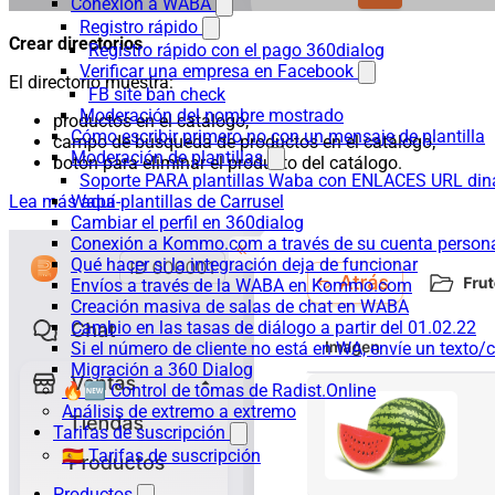
Conexión a WABA
Registro rápido
Crear directorios
Registro rápido con el pago 360dialog
Verificar una empresa en Facebook
El directorio muestra:
FB site ban check
Moderación del nombre mostrado
productos en el catálogo;
Cómo escribir primero no con un mensaje de plantilla
campo de búsqueda de productos en el catálogo;
Moderación de plantillas
botón para eliminar el producto del catálogo.
Soporte PARA plantillas Waba con ENLACES URL d
Lea más aquí
Waba-plantillas de Carrusel
Cambiar el perfil en 360dialog
Conexión a Kommo.com a través de su cuenta persona
Qué hacer si la integración deja de funcionar
Envíos a través de la WABA en Kommo.com
Creación masiva de salas de chat en WABA
Cambio en las tasas de diálogo a partir del 01.02.22
Si el número de cliente no está en WA, envíe un texto/c
Migración a 360 Dialog
🔥🆕 Control de tomas de Radist.Online
Análisis de extremo a extremo
Tarifas de suscripción
🇪🇸 Tarifas de suscripción
Productos