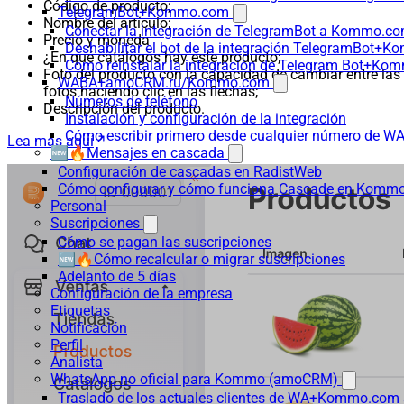
Código de producto;
TelegramBot+Kommo.com
Nombre del artículo;
Conectar la integración de TelegramBot a Kommo.co
Precio y moneda
Deshabilitar el bot de la integración TelegramBot+
¿En qué catálogos hay este producto;
Cómo reinstalar la integración de Telegram Bot+K
Foto del producto con la capacidad de cambiar entre las
WABA+amoCRM.ru/Kommo.com
fotos haciendo clic en las flechas;
Números de teléfono
Descripción del producto.
Instalación y configuración de la integración
Cómo escribir primero desde cualquier número de W
Lea más aquí
🆕🔥Mensajes en cascada
Configuración de cascadas en RadistWeb
Cómo configurar y cómo funciona Cascade en Komm
Personal
Suscripciones
Cómo se pagan las suscripciones
🆕🔥Cómo recalcular o migrar suscripciones
Adelanto de 5 días
Configuración de la empresa
Etiquetas
Notificación
Perfil
Analista
WhatsApp no oficial para Kommo (amoCRM)
Traslado de los actuales clientes de WA+Kommo.com a