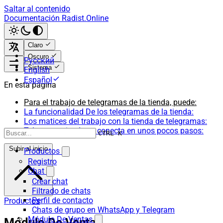
Saltar al contenido
Documentación Radist.Online
Claro
Oscuro
Русский
Sistema
English
Español
En esta página
Para el trabajo de telegramas de la tienda, puede:
La funcionalidad De los telegramas de la tienda:
Los matices del trabajo con la tienda de telegramas:
Telegrama tienda se conecta en unos pocos pasos:
CTRL K
Subir al inicio
Productos
Registro
Chat
Crear chat
Filtrado de chats
Perfil de contacto
Productos
Chats de grupo en WhatsApp y Telegram
Módulo De Ventas
Módulo De Ventas