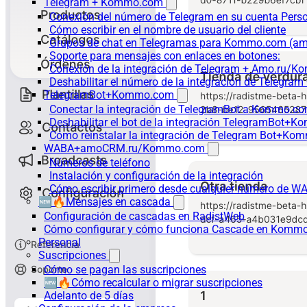
Telegram + Kommo.com
Conexión del número de Telegram en su cuenta Pers
Cómo escribir en el nombre de usuario del cliente
Grupos de chat en Telegramas para Kommo.com (
Soporte para mensajes con enlaces en botones:
Conexión de la integración de Telegram + Amo.ru/K
Deshabilitar el número de la integración de Tele
TelegramBot+Kommo.com
Conectar la integración de TelegramBot a Kommo.co
Deshabilitar el bot de la integración TelegramBot+
Cómo reinstalar la integración de Telegram Bot+K
WABA+amoCRM.ru/Kommo.com
Números de teléfono
Instalación y configuración de la integración
Cómo escribir primero desde cualquier número de W
🆕🔥Mensajes en cascada
Configuración de cascadas en RadistWeb
Cómo configurar y cómo funciona Cascade en Komm
Personal
Suscripciones
Cómo se pagan las suscripciones
🆕🔥Cómo recalcular o migrar suscripciones
Adelanto de 5 días