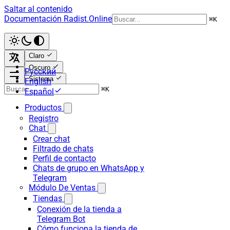
Saltar al contenido
Documentación Radist.Online
⌘
K
Claro
Oscuro
Русский
Sistema
English
⌘
K
Español
Productos
Registro
Chat
Crear chat
Filtrado de chats
Perfil de contacto
Chats de grupo en WhatsApp y
Telegram
Módulo De Ventas
Tiendas
Conexión de la tienda a
Telegram Bot
Cómo funciona la tienda de