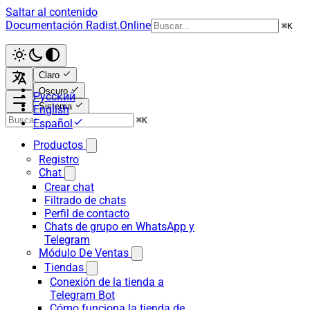
Saltar al contenido
Documentación Radist.Online
⌘
K
Claro
Oscuro
Русский
Sistema
English
⌘
K
Español
Productos
Registro
Chat
Crear chat
Filtrado de chats
Perfil de contacto
Chats de grupo en WhatsApp y
Telegram
Módulo De Ventas
Tiendas
Conexión de la tienda a
Telegram Bot
Cómo funciona la tienda de