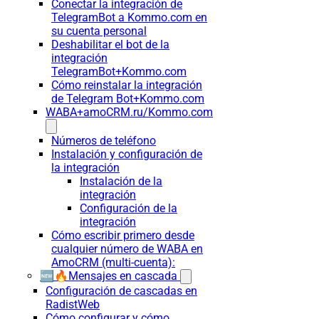
Conectar la integración de
TelegramBot a Kommo.com en
su cuenta personal
Deshabilitar el bot de la
integración
TelegramBot+Kommo.com
Cómo reinstalar la integración
de Telegram Bot+Kommo.com
WABA+amoCRM.ru/Kommo.com
Números de teléfono
Instalación y configuración de
la integración
Instalación de la
integración
​Configuración de la
integración
Cómo escribir primero desde
cualquier número de WABA en
AmoCRM (multi-cuenta):
🆕🔥Mensajes en cascada
Configuración de cascadas en
RadistWeb
Cómo configurar y cómo