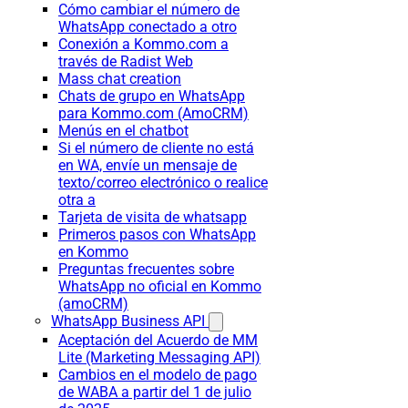
Cómo cambiar el número de
WhatsApp conectado a otro
Conexión a Kommo.com a
través de Radist Web
Mass chat creation
Chats de grupo en WhatsApp
para Kommo.com (AmoCRM)
Menús en el chatbot
Si el número de cliente no está
en WA, envíe un mensaje de
texto/correo electrónico o realice
otra a
Tarjeta de visita de whatsapp
Primeros pasos con WhatsApp
en Kommo
Preguntas frecuentes sobre
WhatsApp no oficial en Kommo
(amoCRM)
WhatsApp Business API
Aceptación del Acuerdo de MM
Lite (Marketing Messaging API)
Cambios en el modelo de pago
de WABA a partir del 1 de julio