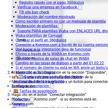
Registro rápido con el pago 360dialog
Verificar una empresa en Facebook
FB site ban check
Moderación del nombre mostrado
Cómo escribir primero no con un mensaje de plantilla
Moderación de plantillas
Soporte PARA plantillas Waba con ENLACES URL d
Waba-plantillas de Carrusel
Cambiar el perfil en 360dialog
Conexión a Kommo.com a través de su cuenta persona
Qué hacer si la integración deja de funcionar
Envíos a través de la WABA en Kommo.com
Creación masiva de salas de chat en WABA
Cambio en las tasas de diálogo a partir del 01.02.22
Si el número de cliente no está en WA, envíe un texto/c
Migración a 360 Dialog
Al hacer clic en la integración en la sección “Disponible”,
🔥🆕 Control de tomas de Radist.Online
se abrirá una ventana con una descripción de la
Análisis de extremo a extremo
funcionalidad de la integración y un botón para conectar
Tarifas de suscripción
la integración.
🇪🇸 Tarifas de suscripción
Haga clic en el botón “Conectar integración”
“Conectar en Kommo.com” - si su dominio está en
Productos
Kommo.com
Registro