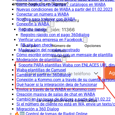
amocrm-haga clic en “Agregar”
Cómo configurar productos / catálogos en WABA
Nuevas condiciones de WABA a partir del 01.02.2023
Conectar un número a WABA
Normas para trabajar con WABA
Conexión a WABA
Registro rápido
Registro rápido con el pago 360dialog
Verificar una empresa en Facebook
FB site ban check
Moderación del nombre mostrado
Cómo escribir primero no con un mensaje de plantilla
Moderación de plantillas
Soporte PARA plantillas Waba con ENLACES URL d
Waba-plantillas de Carrusel
Cambiar el perfil en 360dialog
Conexión a Kommo.com a través de su cuenta persona
Qué hacer si la integración deja de funcionar
Envíos a través de la WABA en Kommo.com
Creación masiva de salas de chat en WABA
Cambio en las tasas de diálogo a partir del 01.02.22
Si el número de cliente no está en WA, envíe un texto/c
Migración a 360 Dialog
🔥🆕 Control de tomas de Radist.Online