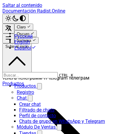
Saltar al contenido
Documentación Radist.Online
Claro
Oscuro
Русский
Sistema
English
Subir al inicio
Español
CTRL K
телега телеграмм тг telegram телеграм
Productos
Productos
Registro
Chat
Crear chat
Filtrado de chats
Perfil de contacto
Chats de grupo en WhatsApp y Telegram
Módulo De Ventas
Tiendas