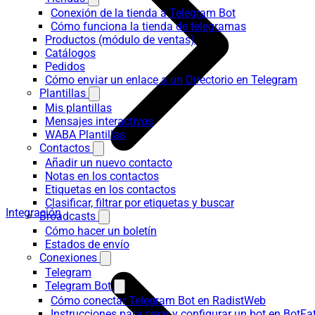
Conexión de la tienda a Telegram Bot
Cómo funciona la tienda de telegramas
Productos (módulo de ventas)
Catálogos
Pedidos
Cómo enviar un enlace a un Directorio en Telegram
Plantillas
Mis plantillas
Mensajes interactivos
WABA Plantillas
Contactos
Añadir un nuevo contacto
Notas en los contactos
Etiquetas en los contactos
Clasificar, filtrar por etiquetas y buscar
Integración
Broadcasts
Cómo hacer un boletín
Estados de envío
Conexiones
Telegram
Telegram Bot
Cómo conectar Telegram Bot en RadistWeb
Instrucciones para crear y configurar un bot en BotFa