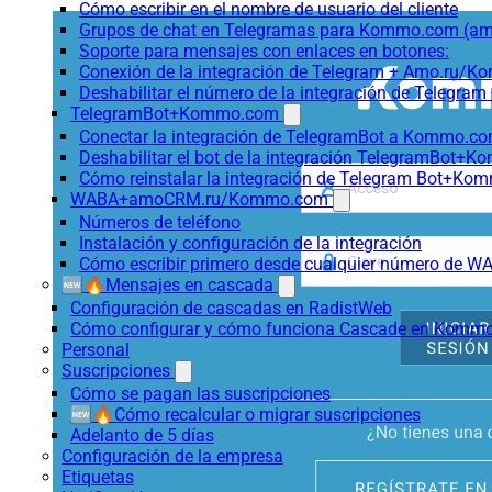
Cómo escribir en el nombre de usuario del cliente
Grupos de chat en Telegramas para Kommo.com (
Soporte para mensajes con enlaces en botones:
Conexión de la integración de Telegram + Amo.ru/K
Deshabilitar el número de la integración de Tele
TelegramBot+Kommo.com
Conectar la integración de TelegramBot a Kommo.co
Deshabilitar el bot de la integración TelegramBot+
Cómo reinstalar la integración de Telegram Bot+K
WABA+amoCRM.ru/Kommo.com
Números de teléfono
Instalación y configuración de la integración
Cómo escribir primero desde cualquier número de W
🆕🔥Mensajes en cascada
Configuración de cascadas en RadistWeb
Cómo configurar y cómo funciona Cascade en Komm
Personal
Suscripciones
Cómo se pagan las suscripciones
🆕🔥Cómo recalcular o migrar suscripciones
Adelanto de 5 días
Configuración de la empresa
Etiquetas