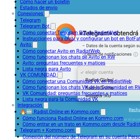
Cómo hacer un boletín
Estados de envío
Conexiones
Telegram
Telegram Bot
Cómo conectar Telegram Bot en RadistWeb
Instrucciones para crear y configurar un bot en BotFa
Avito
Cómo conectar Avito en RadistWeb
Cómo funcionan los chats de Avito en RW
Avito: preguntas frecuentes y matices
Lista negra para Avito
VK COMUNIDAD
Cómo conectar una Comunidad VK en RadistWeb
Cómo funcionan los chats VK de la Comunidad en R
VK Comunidad: preguntas frecuentes y matices
Lista negra para la Comunidad VK
Integración
🔥🆕 Radist.Online en Kommo.com
Cómo funciona Radist.Online en Kommo.com
Cómo entrar en un trato en Kommo.com desde Radist
Telegram + Kommo.com
Conexión del número de Telegram en su cuenta Pers