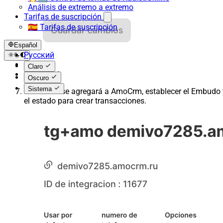
Análisis de extremo a extremo
Tarifas de suscripción
🇪🇸 Tarifas de suscripción
Español
Русский
English
Claro
Español
Oscuro
Sistema
El número se agregará a AmoCrm, establecer el Embudo 
el estado para crear transacciones.