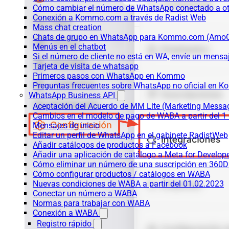
Cómo cambiar el número de WhatsApp conectado a ot
Conexión a Kommo.com a través de Radist Web
Mass chat creation
Chats de grupo en WhatsApp para Kommo.com (Am
Menús en el chatbot
Si el número de cliente no está en WA, envíe un mensaje
Tarjeta de visita de whatsapp
Primeros pasos con WhatsApp en Kommo
Preguntas frecuentes sobre WhatsApp no oficial en
WhatsApp Business API
Aceptación del Acuerdo de MM Lite (Marketing Messa
Cambios en el modelo de pago de WABA a partir del 1 
Mensajes de inicio
Editar un perfil de WhatsApp en el gabinete RadistWeb
Añadir catálogos de productos a Facebook
Añadir una aplicación de catálogo a Meta for Develop
Cómo eliminar un número de una suscripción en 360D
Cómo configurar productos / catálogos en WABA
Nuevas condiciones de WABA a partir del 01.02.2023
Conectar un número a WABA
Normas para trabajar con WABA
Conexión a WABA
Registro rápido