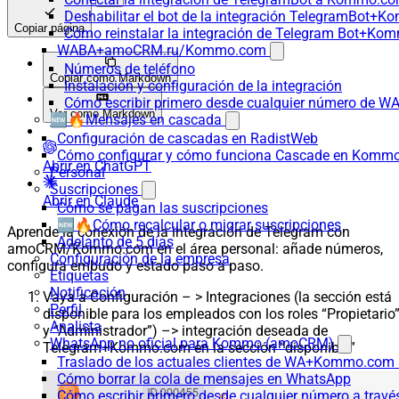
Deshabilitar el bot de la integración TelegramBot+
Copiar página
Cómo reinstalar la integración de Telegram Bot+K
WABA+amoCRM.ru/Kommo.com
Números de teléfono
Copiar como Markdown
Instalación y configuración de la integración
Cómo escribir primero desde cualquier número de W
Ver como Markdown
🆕🔥Mensajes en cascada
Configuración de cascadas en RadistWeb
Cómo configurar y cómo funciona Cascade en Komm
Abrir en ChatGPT
Personal
Suscripciones
Abrir en Claude
Cómo se pagan las suscripciones
🆕🔥Cómo recalcular o migrar suscripciones
Aprende la conexión de la integración de Telegram con
Adelanto de 5 días
amoCRM/Kommo.com en el área personal: añade números,
Configuración de la empresa
configura embudo y estado paso a paso.
Etiquetas
Notificación
Vaya a Configuración – > Integraciones (la sección está
Perfil
disponible para los empleados con los roles “Propietario
Analista
y “Administrador”) –> integración deseada de
WhatsApp no oficial para Kommo (amoCRM)
Telegram+Kommo.com en la sección “disponible”
Traslado de los actuales clientes de WA+Kommo.com a
Cómo borrar la cola de mensajes en WhatsApp
Cómo escribir primero desde cualquier número a trav