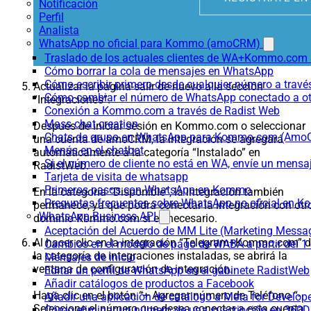
Notificación
Perfil
Analista
WhatsApp no oficial para Kommo (amoCRM)
Traslado de los actuales clientes de WA+Kommo.com a
Cómo borrar la cola de mensajes en WhatsApp
Cómo escribir primero desde cualquier número a trav
Actualizar la página-salir de nuevo a la sección
Cómo cambiar el número de WhatsApp conectado a ot
“Integraciones”.
Conexión a Kommo.com a través de Radist Web
Mass chat creation
Después de iniciar sesión en Kommo.com o seleccionar
Chats de grupo en WhatsApp para Kommo.com (Am
una cuenta de amoCRM, la integración se agregará
Menús en el chatbot
automáticamente a la categoría “Instalado” en
Si el número de cliente no está en WA, envíe un mensaje
RadistWeb.
Tarjeta de visita de whatsapp
Primeros pasos con WhatsApp en Kommo
En la categoría “Disponible”, la integración también
Preguntas frecuentes sobre WhatsApp no oficial en
permanece, ya que podrá conectar la integración con otr
WhatsApp Business API
dominio Kommo.com si es necesario.
Aceptación del Acuerdo de MM Lite (Marketing Messa
Al hacer clic en la integración “Telegram+Kommo.com” 
Cambios en el modelo de pago de WABA a partir del 1 
la categoría de integraciones instaladas, se abrirá la
Mensajes de inicio
ventana de configuración de integración.
Editar un perfil de WhatsApp en el gabinete RadistWeb
Añadir catálogos de productos a Facebook
Haga clic en el botón “+ Agregar número de Teléfono “-
Añadir una aplicación de catálogo a Meta for Develop
Seleccione el número que desea conectar a esta cuenta
Cómo eliminar un número de una suscripción en 360D