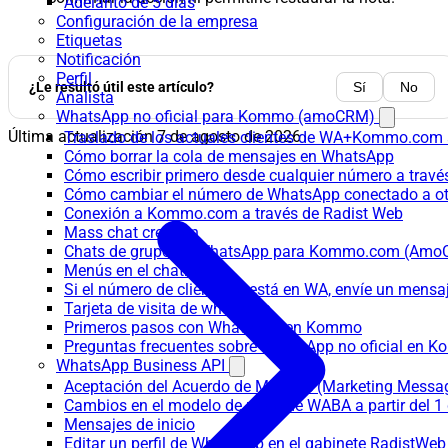
Adelanto de 5 días
Configuración de la empresa
Etiquetas
Notificación
Perfil
¿Le resultó útil este artículo?
Sí
No
Analista
WhatsApp no oficial para Kommo (amoCRM)
Última actualización
7 de agosto de 2026
Traslado de los actuales clientes de WA+Kommo.com a
Cómo borrar la cola de mensajes en WhatsApp
Cómo escribir primero desde cualquier número a trav
Cómo cambiar el número de WhatsApp conectado a ot
Conexión a Kommo.com a través de Radist Web
Mass chat creation
Chats de grupo en WhatsApp para Kommo.com (Am
Menús en el chatbot
Si el número de cliente no está en WA, envíe un mensaje
Tarjeta de visita de whatsapp
Primeros pasos con WhatsApp en Kommo
Preguntas frecuentes sobre WhatsApp no oficial en
WhatsApp Business API
Aceptación del Acuerdo de MM Lite (Marketing Messa
Cambios en el modelo de pago de WABA a partir del 1 
Mensajes de inicio
Editar un perfil de WhatsApp en el gabinete RadistWeb