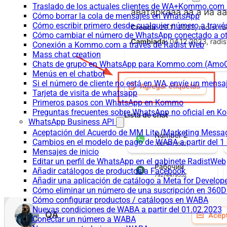
Traslado de los actuales clientes de WA+Kommo.com a
Cómo borrar la cola de mensajes en WhatsApp
Cómo escribir primero desde cualquier número a trav
Cómo cambiar el número de WhatsApp conectado a ot
Conexión a Kommo.com a través de Radist Web
Mass chat creation
Chats de grupo en WhatsApp para Kommo.com (Am
Menús en el chatbot
Si el número de cliente no está en WA, envíe un mensaje
Tarjeta de visita de whatsapp
Primeros pasos con WhatsApp en Kommo
Preguntas frecuentes sobre WhatsApp no oficial en
WhatsApp Business API
Aceptación del Acuerdo de MM Lite (Marketing Messa
Cambios en el modelo de pago de WABA a partir del 1 
Mensajes de inicio
Editar un perfil de WhatsApp en el gabinete RadistWeb
Añadir catálogos de productos a Facebook
Añadir una aplicación de catálogo a Meta for Develop
Cómo eliminar un número de una suscripción en 360D
Cómo configurar productos / catálogos en WABA
Nuevas condiciones de WABA a partir del 01.02.2023
Conectar un número a WABA