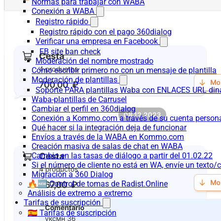
Normas para trabajar con WABA
Conexión a WABA
Registro rápido
Registro rápido con el pago 360dialog
Verificar una empresa en Facebook
FB site ban check
Moderación del nombre mostrado
Cómo escribir primero no con un mensaje de plantilla
Moderación de plantillas
Soporte PARA plantillas Waba con ENLACES URL d
Waba-plantillas de Carrusel
Cambiar el perfil en 360dialog
Conexión a Kommo.com a través de su cuenta persona
Qué hacer si la integración deja de funcionar
Envíos a través de la WABA en Kommo.com
Creación masiva de salas de chat en WABA
Cambio en las tasas de diálogo a partir del 01.02.22
Si el número de cliente no está en WA, envíe un texto/c
Migración a 360 Dialog
🔥🆕 Control de tomas de Radist.Online
Análisis de extremo a extremo
Tarifas de suscripción
🇪🇸 Tarifas de suscripción