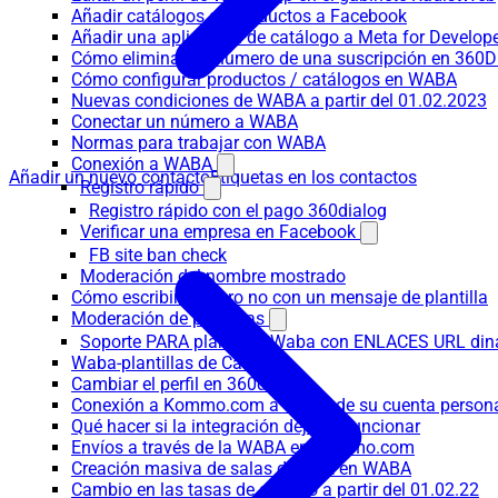
Añadir catálogos de productos a Facebook
Añadir una aplicación de catálogo a Meta for Develop
Cómo eliminar un número de una suscripción en 360D
Cómo configurar productos / catálogos en WABA
Nuevas condiciones de WABA a partir del 01.02.2023
Conectar un número a WABA
Normas para trabajar con WABA
Conexión a WABA
Añadir un nuevo contacto
Etiquetas en los contactos
Registro rápido
Registro rápido con el pago 360dialog
Verificar una empresa en Facebook
FB site ban check
Moderación del nombre mostrado
Cómo escribir primero no con un mensaje de plantilla
Moderación de plantillas
Soporte PARA plantillas Waba con ENLACES URL d
Waba-plantillas de Carrusel
Cambiar el perfil en 360dialog
Conexión a Kommo.com a través de su cuenta persona
Qué hacer si la integración deja de funcionar
Envíos a través de la WABA en Kommo.com
Creación masiva de salas de chat en WABA
Cambio en las tasas de diálogo a partir del 01.02.22