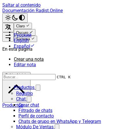
Saltar al contenido
Documentación Radist.Online
Claro
Oscuro
Русский
Sistema
English
Español
En esta página
Crear una nota
Editar nota
Subir al inicio
CTRL K
Productos
Registro
Chat
Crear chat
Productos
Filtrado de chats
Perfil de contacto
Chats de grupo en WhatsApp y Telegram
Módulo De Ventas