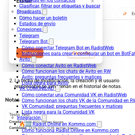
Etiquetas en los contactos
Clasificar, filtrar por etiquetas y buscar
Broadcasts
Cómo hacer un boletín
Estados de envío
Conexiones
Telegram
Telegram Bot
Cómo conectar Telegram Bot en RadistWeb
Instrucciones para crear y configurar un bot en BotFa
Avito
Cómo conectar Avito en RadistWeb
Cómo funcionan los chats de Avito en RW
Avito: preguntas frecuentes y matices
La fecha de modificación, la creación y el usuario
Lista negra para Avito
responsable se almacenan en el historial de notas.
VK COMUNIDAD
Cómo conectar una Comunidad VK en RadistWeb
Cómo funcionan los chats VK de la Comunidad en R
VK Comunidad: preguntas frecuentes y matices
Lista negra para la Comunidad VK
Integración
🔥🆕 Radist.Online en Kommo.com
Cómo funciona Radist.Online en Kommo.com