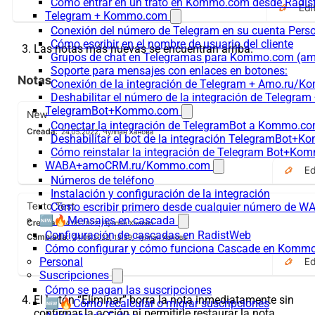
Cómo entrar en un trato en Kommo.com desde Radist
Telegram + Kommo.com
Conexión del número de Telegram en su cuenta Pers
Cómo escribir en el nombre de usuario del cliente
Las notas más nuevas se encuentran arriba.
Grupos de chat en Telegramas para Kommo.com (
Soporte para mensajes con enlaces en botones:
Conexión de la integración de Telegram + Amo.ru/K
Deshabilitar el número de la integración de Tele
TelegramBot+Kommo.com
Conectar la integración de TelegramBot a Kommo.co
Deshabilitar el bot de la integración TelegramBot+
Cómo reinstalar la integración de Telegram Bot+K
WABA+amoCRM.ru/Kommo.com
Números de teléfono
Instalación y configuración de la integración
Cómo escribir primero desde cualquier número de W
🆕🔥Mensajes en cascada
Configuración de cascadas en RadistWeb
Cómo configurar y cómo funciona Cascade en Komm
Personal
Suscripciones
Cómo se pagan las suscripciones
El botón “Eliminar” borra la nota inmediatamente sin
🆕🔥Cómo recalcular o migrar suscripciones
confirmar la acción ni permitirle restaurar la nota.