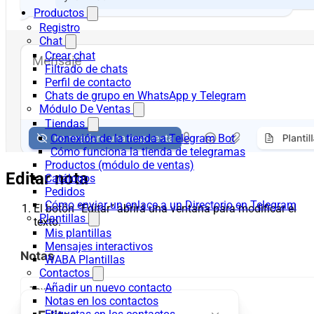
Productos
Registro
Chat
Crear chat
Filtrado de chats
Perfil de contacto
Chats de grupo en WhatsApp y Telegram
Módulo De Ventas
Tiendas
Conexión de la tienda a Telegram Bot
Cómo funciona la tienda de telegramas
Productos (módulo de ventas)
Editar nota
Catálogos
Pedidos
Cómo enviar un enlace a un Directorio en Telegram
El botón “Editar” abrirá una ventana para modificar el
Plantillas
texto.
Mis plantillas
Mensajes interactivos
WABA Plantillas
Contactos
Añadir un nuevo contacto
Notas en los contactos