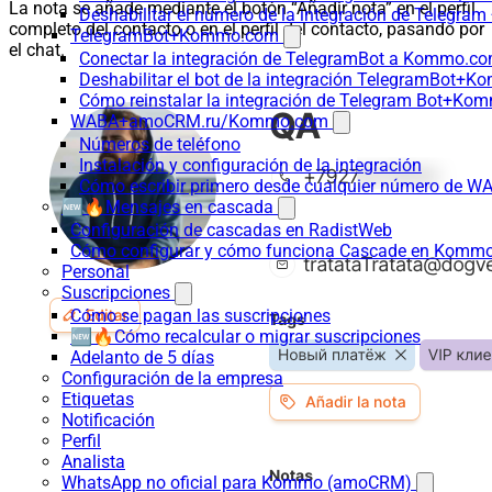
La nota se añade mediante el botón “Añadir nota” en el perfil
Deshabilitar el número de la integración de Tele
completo del contacto o en el perfil del contacto, pasando por
TelegramBot+Kommo.com
el chat.
Conectar la integración de TelegramBot a Kommo.co
Deshabilitar el bot de la integración TelegramBot+
Cómo reinstalar la integración de Telegram Bot+K
WABA+amoCRM.ru/Kommo.com
Números de teléfono
Instalación y configuración de la integración
Cómo escribir primero desde cualquier número de W
🆕🔥Mensajes en cascada
Configuración de cascadas en RadistWeb
Cómo configurar y cómo funciona Cascade en Komm
Personal
Suscripciones
Cómo se pagan las suscripciones
🆕🔥Cómo recalcular o migrar suscripciones
Adelanto de 5 días
Configuración de la empresa
Etiquetas
Notificación
Perfil
Analista
WhatsApp no oficial para Kommo (amoCRM)