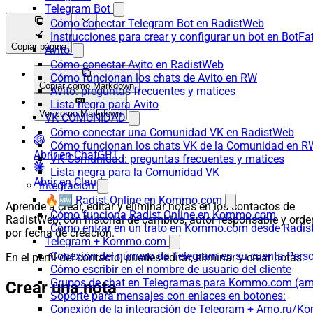
Telegram Bot
Cómo conectar Telegram Bot en RadistWeb
Instrucciones para crear y configurar un bot en BotFa
Copiar página
Avito
Cómo conectar Avito en RadistWeb
Cómo funcionan los chats de Avito en RW
Copiar como Markdown
Avito: preguntas frecuentes y matices
Lista negra para Avito
Ver como Markdown
VK COMUNIDAD
Cómo conectar una Comunidad VK en RadistWeb
Cómo funcionan los chats VK de la Comunidad en R
Abrir en ChatGPT
VK Comunidad: preguntas frecuentes y matices
Lista negra para la Comunidad VK
Abrir en Claude
Integración
🔥🆕 Radist.Online en Kommo.com
Aprende a crear, editar y eliminar notas en los contactos de
Cómo funciona Radist.Online en Kommo.com
RadistWeb, con historial de cambios, autor responsable y orde
Cómo entrar en un trato en Kommo.com desde Radist
por fecha de creación.
Telegram + Kommo.com
Conexión del número de Telegram en su cuenta Pers
En el perfil del contacto, puedes editar, eliminar y crear notas.
Cómo escribir en el nombre de usuario del cliente
Grupos de chat en Telegramas para Kommo.com (
Crear una nota
Soporte para mensajes con enlaces en botones:
Conexión de la integración de Telegram + Amo.ru/K