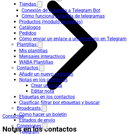
Tiendas
Conexión de la tienda a Telegram Bot
Cómo funciona la tienda de telegramas
Productos (módulo de ventas)
Catálogos
Pedidos
Cómo enviar un enlace a un Directorio en Telegram
Plantillas
Mis plantillas
Mensajes interactivos
WABA Plantillas
Contactos
Añadir un nuevo contacto
Notas en los contactos
Crear una nota
Editar nota
Etiquetas en los contactos
Clasificar, filtrar por etiquetas y buscar
Broadcasts
Cómo hacer un boletín
Contactos
Estados de envío
Conexiones
Notas en los contactos
Telegram