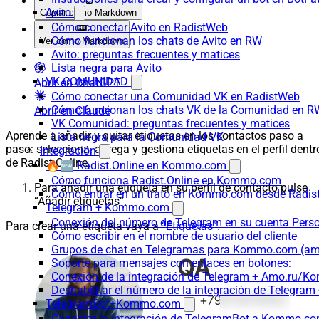
Avito
Copiar como Markdown
Cómo conectar Avito en RadistWeb
Cómo funcionan los chats de Avito en RW
Ver como Markdown
Avito: preguntas frecuentes y matices
Lista negra para Avito
VK COMUNIDAD
Abrir en ChatGPT
Cómo conectar una Comunidad VK en RadistWeb
Cómo funcionan los chats VK de la Comunidad en R
Abrir en Claude
VK Comunidad: preguntas frecuentes y matices
Aprende a añadir y quitar etiquetas en los contactos paso a
Lista negra para la Comunidad VK
paso: selecciona, agrega y gestiona etiquetas en el perfil dentr
Integración
de Radist.Online.
🔥🆕 Radist.Online en Kommo.com
Cómo funciona Radist.Online en Kommo.com
Para añadir una etiqueta en su perfil de contacto pulse
Cómo entrar en un trato en Kommo.com desde Radist
“Añadir etiquetas”.
Telegram + Kommo.com
Conexión del número de Telegram en su cuenta Pers
Para crear una etiqueta vaya a
“Etiquetas”.
Cómo escribir en el nombre de usuario del cliente
Grupos de chat en Telegramas para Kommo.com (
Soporte para mensajes con enlaces en botones:
Conexión de la integración de Telegram + Amo.ru/K
Deshabilitar el número de la integración de Tele
TelegramBot+Kommo.com
Conectar la integración de TelegramBot a Kommo.co