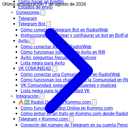
Cómo hacer un boletín
Última actualización
7 de agosto de 2026
Estados de envío
Conexiones
Telegram
Telegram Bot
Cómo conectar Telegram Bot en RadistWeb
Instrucciones para crear y configurar un bot en BotFa
Avito
Cómo conectar Avito en RadistWeb
Cómo funcionan los chats de Avito en RW
Avito: preguntas frecuentes y matices
Lista negra para Avito
VK COMUNIDAD
Cómo conectar una Comunidad VK en RadistWeb
Cómo funcionan los chats VK de la Comunidad en R
VK Comunidad: preguntas frecuentes y matices
Lista negra para la Comunidad VK
Integración
🔥🆕 Radist.Online en Kommo.com
Cómo funciona Radist.Online en Kommo.com
Cómo entrar en un trato en Kommo.com desde Radist
Telegram + Kommo.com
Conexión del número de Telegram en su cuenta Pers