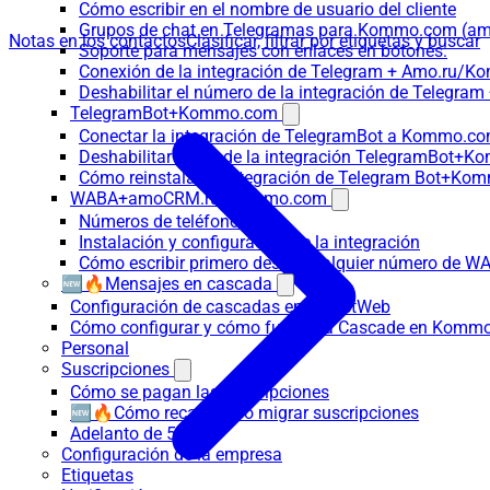
Cómo escribir en el nombre de usuario del cliente
Grupos de chat en Telegramas para Kommo.com (
Notas en los contactos
Clasificar, filtrar por etiquetas y buscar
Soporte para mensajes con enlaces en botones:
Conexión de la integración de Telegram + Amo.ru/K
Deshabilitar el número de la integración de Tele
TelegramBot+Kommo.com
Conectar la integración de TelegramBot a Kommo.co
Deshabilitar el bot de la integración TelegramBot+
Cómo reinstalar la integración de Telegram Bot+K
WABA+amoCRM.ru/Kommo.com
Números de teléfono
Instalación y configuración de la integración
Cómo escribir primero desde cualquier número de W
🆕🔥Mensajes en cascada
Configuración de cascadas en RadistWeb
Cómo configurar y cómo funciona Cascade en Komm
Personal
Suscripciones
Cómo se pagan las suscripciones
🆕🔥Cómo recalcular o migrar suscripciones
Adelanto de 5 días
Configuración de la empresa
Etiquetas