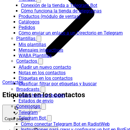
Conexión de la tienda a Telegram Bot
Cómo funciona la tienda de telegramas
Productos (módulo de ventas)
Catálogos
Pedidos
Cómo enviar un enlace a un Directorio en Telegram
Plantillas
Mis plantillas
Mensajes interactivos
WABA Plantillas
Contactos
Añadir un nuevo contacto
Notas en los contactos
Etiquetas en los contactos
Contactos
Clasificar, filtrar por etiquetas y buscar
Broadcasts
Etiquetas en los contactos
Cómo hacer un boletín
Estados de envío
Conexiones
Telegram
Telegram Bot
Copiar página
Cómo conectar Telegram Bot en RadistWeb
Instrucciones para crear y configurar un bot en BotFa