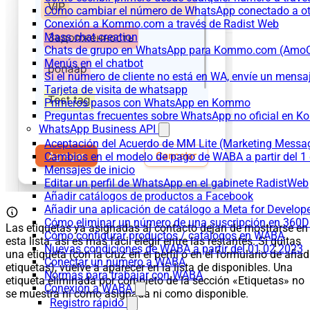
Cómo cambiar el número de WhatsApp conectado a ot
Conexión a Kommo.com a través de Radist Web
Mass chat creation
Chats de grupo en WhatsApp para Kommo.com (Am
Menús en el chatbot
Si el número de cliente no está en WA, envíe un mensaje
Tarjeta de visita de whatsapp
Primeros pasos con WhatsApp en Kommo
Preguntas frecuentes sobre WhatsApp no oficial en
WhatsApp Business API
Aceptación del Acuerdo de MM Lite (Marketing Messa
Cambios en el modelo de pago de WABA a partir del 1 
Mensajes de inicio
Editar un perfil de WhatsApp en el gabinete RadistWeb
Añadir catálogos de productos a Facebook
Añadir una aplicación de catálogo a Meta for Develop
Cómo eliminar un número de una suscripción en 360D
Las etiquetas ya asignadas al contacto dejan de mostrarse en
Cómo configurar productos / catálogos en WABA
esta lista, así es más fácil elegir entre las restantes. Si quitas
Nuevas condiciones de WABA a partir del 01.02.2023
una etiqueta (con la cruz en el perfil o en el formulario de añad
Conectar un número a WABA
etiquetas), vuelve a aparecer en la lista de disponibles. Una
Normas para trabajar con WABA
etiqueta eliminada por completo de la sección «Etiquetas» no
Conexión a WABA
se muestra ni como asignada ni como disponible.
Registro rápido