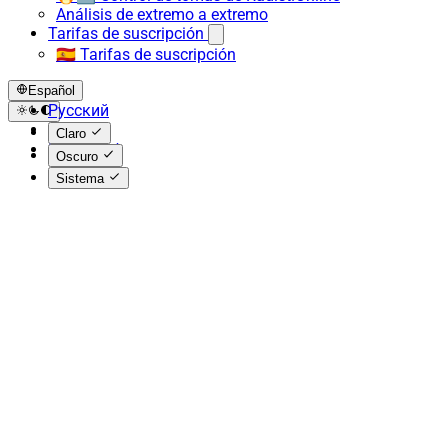
Análisis de extremo a extremo
Tarifas de suscripción
🇪🇸 Tarifas de suscripción
Español
Русский
English
Claro
Español
Oscuro
Sistema