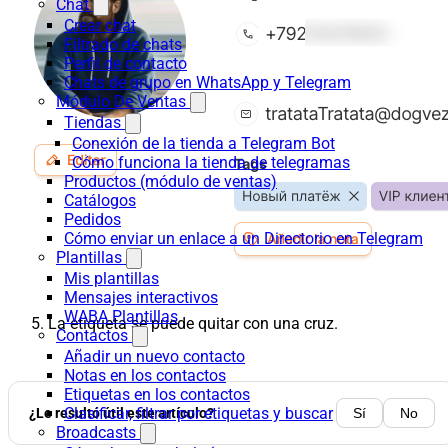
Chat
Crear chat
Filtrado de chats
Perfil de contacto
Chats de grupo en WhatsApp y Telegram
Módulo De Ventas
Tiendas
Conexión de la tienda a Telegram Bot
Cómo funciona la tienda de telegramas
Productos (módulo de ventas)
Catálogos
Pedidos
Cómo enviar un enlace a un Directorio en Telegram
Plantillas
Mis plantillas
Mensajes interactivos
WABA Plantillas
La etiqueta se puede quitar con una cruz.
Contactos
Añadir un nuevo contacto
Notas en los contactos
Etiquetas en los contactos
Clasificar, filtrar por etiquetas y buscar
¿Le resultó útil este artículo?
Sí
No
Broadcasts