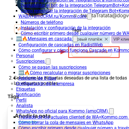
Deshabilitar el bot de la integración TelegramBot+
Cómo reinstalar la integración de Telegram Bot+K
WABA+amoCRM.ru/Kommo.com
Números de teléfono
Instalación y configuración de la integración
Cómo escribir primero desde cualquier número de W
🆕🔥Mensajes en cascada
Configuración de cascadas en RadistWeb
Cómo configurar y cómo funciona Cascade en Komm
Personal
Suscripciones
Cómo se pagan las suscripciones
🆕🔥Cómo recalcular o migrar suscripciones
Seleccione las etiquetas deseadas de una lista de todas
Adelanto de 5 días
las etiquetas posibles.
Configuración de la empresa
Etiquetas
Notificación
Perfil
Analista
WhatsApp no oficial para Kommo (amoCRM)
Traslado de los actuales clientes de WA+Kommo.com a
Cómo borrar la cola de mensajes en WhatsApp
Cómo escribir primero desde cualquier número a trav