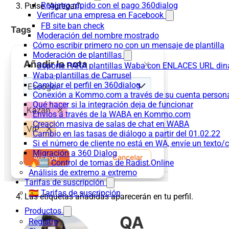
Registro rápido con el pago 360dialog
Pulse “Agregar”.
Verificar una empresa en Facebook
FB site ban check
Moderación del nombre mostrado
Cómo escribir primero no con un mensaje de plantilla
Moderación de plantillas
Soporte PARA plantillas Waba con ENLACES URL d
Waba-plantillas de Carrusel
Cambiar el perfil en 360dialog
Conexión a Kommo.com a través de su cuenta persona
Qué hacer si la integración deja de funcionar
Envíos a través de la WABA en Kommo.com
Creación masiva de salas de chat en WABA
Cambio en las tasas de diálogo a partir del 01.02.22
Si el número de cliente no está en WA, envíe un texto/c
Migración a 360 Dialog
🔥🆕 Control de tomas de Radist.Online
Análisis de extremo a extremo
Tarifas de suscripción
🇪🇸 Tarifas de suscripción
Las etiquetas añadidas aparecerán en tu perfil.
Productos
Registro