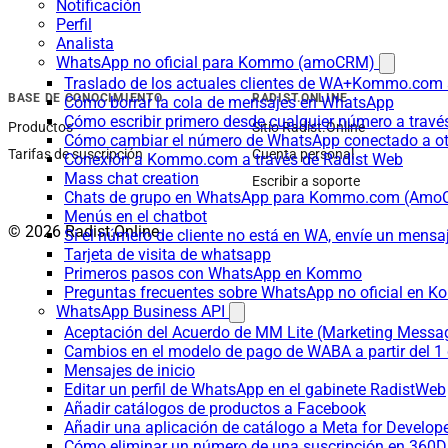
Notificación
Perfil
Analista
WhatsApp no oficial para Kommo (amoCRM)
Traslado de los actuales clientes de WA+Kommo.com a
BASE DE CONOCIMIENTO
RADIST.ONLINE
Cómo borrar la cola de mensajes en WhatsApp
Cómo escribir primero desde cualquier número a trav
Productos
Sitio Radist.Online
Cómo cambiar el número de WhatsApp conectado a ot
Tarifas de suscripción
Cuenta personal
Conexión a Kommo.com a través de Radist Web
Mass chat creation
Escribir a soporte
Chats de grupo en WhatsApp para Kommo.com (Am
Menús en el chatbot
© 2026 Radist.Online
Si el número de cliente no está en WA, envíe un mensaje
Tarjeta de visita de whatsapp
Primeros pasos con WhatsApp en Kommo
Preguntas frecuentes sobre WhatsApp no oficial en
WhatsApp Business API
Aceptación del Acuerdo de MM Lite (Marketing Messa
Cambios en el modelo de pago de WABA a partir del 1 
Mensajes de inicio
Editar un perfil de WhatsApp en el gabinete RadistWeb
Añadir catálogos de productos a Facebook
Añadir una aplicación de catálogo a Meta for Develop
Cómo eliminar un número de una suscripción en 360D