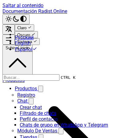
Saltar al contenido
Documentación Radist.Online
Claro
Oscuro
Русский
Sistema
English
Subir al inicio
Español
CTRL K
Productos
Productos
Registro
Chat
Crear chat
Filtrado de chats
Perfil de contacto
Chats de grupo en WhatsApp y Telegram
Módulo De Ventas
Tiendas