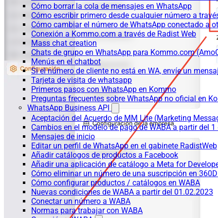
Cómo borrar la cola de mensajes en WhatsApp
Cómo escribir primero desde cualquier número a trav
Cómo cambiar el número de WhatsApp conectado a ot
Conexión a Kommo.com a través de Radist Web
Mass chat creation
Chats de grupo en WhatsApp para Kommo.com (Am
Menús en el chatbot
Si el número de cliente no está en WA, envíe un mensaje
Tarjeta de visita de whatsapp
Primeros pasos con WhatsApp en Kommo
Preguntas frecuentes sobre WhatsApp no oficial en
WhatsApp Business API
Aceptación del Acuerdo de MM Lite (Marketing Messa
Cambios en el modelo de pago de WABA a partir del 1 
Mensajes de inicio
Editar un perfil de WhatsApp en el gabinete RadistWeb
Añadir catálogos de productos a Facebook
Añadir una aplicación de catálogo a Meta for Develop
Cómo eliminar un número de una suscripción en 360D
Cómo configurar productos / catálogos en WABA
Nuevas condiciones de WABA a partir del 01.02.2023
Conectar un número a WABA
Normas para trabajar con WABA