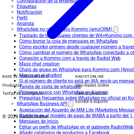
Configuración de la empresa
Etiquetas
Notificación
Perfil
Analista
WhatsApp no oficial para Kommo (amoCRM)
Traslado de los actuales clientes de WA+Kommo.com a
Cómo borrar la cola de mensajes en WhatsApp
Cómo escribir primero desde cualquier número a trav
Cómo cambiar el número de WhatsApp conectado a ot
Conexión a Kommo.com a través de Radist Web
Mass chat creation
Chats de grupo en WhatsApp para Kommo.com (Am
Menús en el chatbot
BASE DE CONOCIMIENTO
RADIST.ONLINE
Si el número de cliente no está en WA, envíe un mensaje
Productos
Sitio Radist.Online
Tarjeta de visita de whatsapp
Primeros pasos con WhatsApp en Kommo
Tarifas de suscripción
Cuenta personal
Preguntas frecuentes sobre WhatsApp no oficial en
Escribir a soporte
WhatsApp Business API
Aceptación del Acuerdo de MM Lite (Marketing Messa
Cambios en el modelo de pago de WABA a partir del 1 
© 2026 Radist.Online
Mensajes de inicio
Editar un perfil de WhatsApp en el gabinete RadistWeb
Añadir catálogos de productos a Facebook