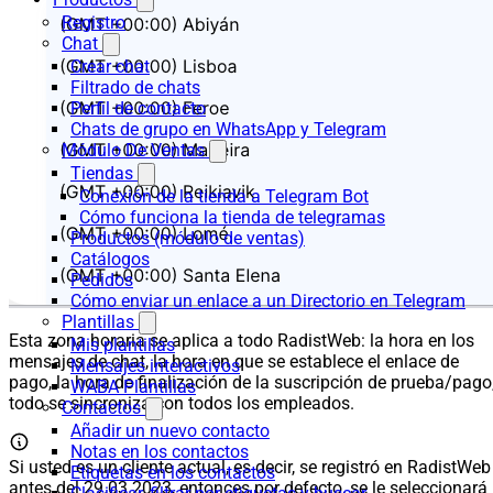
Registro
Chat
Crear chat
Filtrado de chats
Perfil de contacto
Chats de grupo en WhatsApp y Telegram
Módulo De Ventas
Tiendas
Conexión de la tienda a Telegram Bot
Cómo funciona la tienda de telegramas
Productos (módulo de ventas)
Catálogos
Pedidos
Cómo enviar un enlace a un Directorio en Telegram
Plantillas
Esta zona horaria se aplica a todo RadistWeb: la hora en los
Mis plantillas
mensajes de chat, la hora en que se establece el enlace de
Mensajes interactivos
pago, la hora de finalización de la suscripción de prueba/pago
WABA Plantillas
todo se sincroniza con todos los empleados.
Contactos
Añadir un nuevo contacto
Notas en los contactos
Si usted es un cliente actual, es decir, se registró en RadistWeb
Etiquetas en los contactos
antes del 29.03.2023, entonces por defecto, se le seleccionará