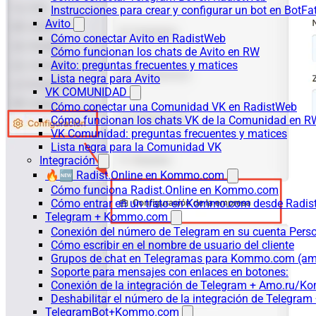
Instrucciones para crear y configurar un bot en BotFa
Avito
Cómo conectar Avito en RadistWeb
Cómo funcionan los chats de Avito en RW
Avito: preguntas frecuentes y matices
Lista negra para Avito
VK COMUNIDAD
Cómo conectar una Comunidad VK en RadistWeb
Cómo funcionan los chats VK de la Comunidad en R
VK Comunidad: preguntas frecuentes y matices
Lista negra para la Comunidad VK
Integración
🔥🆕 Radist.Online en Kommo.com
Cómo funciona Radist.Online en Kommo.com
Cómo entrar en un trato en Kommo.com desde Radist
Telegram + Kommo.com
Conexión del número de Telegram en su cuenta Pers
Cómo escribir en el nombre de usuario del cliente
Grupos de chat en Telegramas para Kommo.com (
Soporte para mensajes con enlaces en botones:
Conexión de la integración de Telegram + Amo.ru/K
Deshabilitar el número de la integración de Tele
TelegramBot+Kommo.com