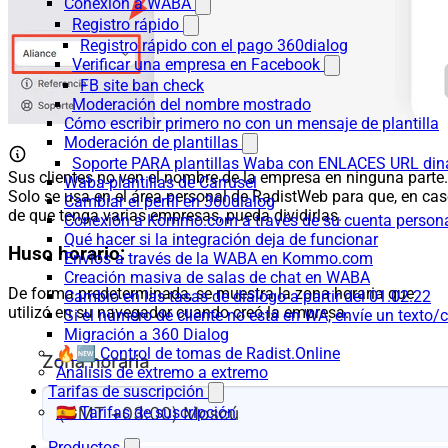
Conexión a WABA
Registro rápido
Registro rápido con el pago 360dialog
Verificar una empresa en Facebook
FB site ban check
Moderación del nombre mostrado
Cómo escribir primero no con un mensaje de plantilla
Moderación de plantillas
Soporte PARA plantillas Waba con ENLACES URL d
Sus clientes no ven el nombre de la empresa en ninguna parte.
Waba-plantillas de Carrusel
Solo se usa en el área personal de RadistWeb para que, en ca
Cambiar el perfil en 360dialog
de que tenga varias empresas, pueda dividirlas.
Conexión a Kommo.com a través de su cuenta persona
Qué hacer si la integración deja de funcionar
Huso horario:
Envíos a través de la WABA en Kommo.com
Creación masiva de salas de chat en WABA
De forma predeterminada, se muestra la zona horaria que
Cambio en las tasas de diálogo a partir del 01.02.22
utilizó en su navegador cuando creó la empresa.
Si el número de cliente no está en WA, envíe un texto/c
Migración a 360 Dialog
🔥🆕 Control de tomas de Radist.Online
Análisis de extremo a extremo
Tarifas de suscripción
🇪🇸 Tarifas de suscripción
Productos