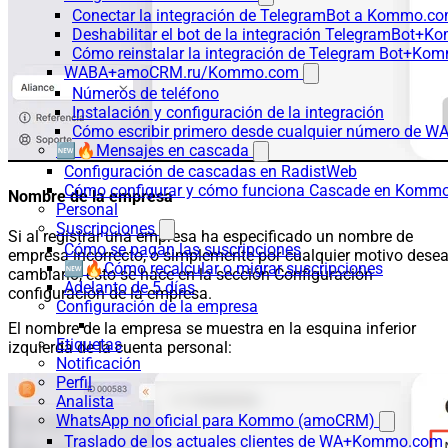
Conectar la integración de TelegramBot a Kommo.co
Deshabilitar el bot de la integración TelegramBot+
Cómo reinstalar la integración de Telegram Bot+K
WABA+amoCRM.ru/Kommo.com
Números de teléfono
Instalación y configuración de la integración
Cómo escribir primero desde cualquier número de W
🆕🔥Mensajes en cascada
Configuración de cascadas en RadistWeb
Cómo configurar y cómo funciona Cascade en Komm
Nombre de la empresa
Personal
Suscripciones
Si al registrar una empresa ha especificado un nombre de
Cómo se pagan las suscripciones
empresa incorrecto, o simplemente por cualquier motivo dese
🆕🔥Cómo recalcular o migrar suscripciones
cambiarlo, esto se hace en la sección Configuración-
Adelanto de 5 días
configuración de la empresa.
Configuración de la empresa
El nombre de la empresa se muestra en la esquina inferior
Etiquetas
izquierda de la cuenta personal:
Notificación
Perfil
Analista
WhatsApp no oficial para Kommo (amoCRM)
Traslado de los actuales clientes de WA+Kommo.com a