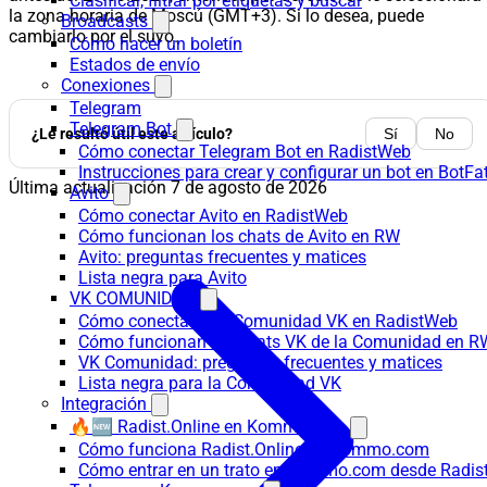
Clasificar, filtrar por etiquetas y buscar
la zona horaria de Moscú (GMT+3). Si lo desea, puede
Broadcasts
cambiarlo por el suyo.
Cómo hacer un boletín
Estados de envío
Conexiones
Telegram
Telegram Bot
¿Le resultó útil este artículo?
Sí
No
Cómo conectar Telegram Bot en RadistWeb
Instrucciones para crear y configurar un bot en BotFa
Última actualización
7 de agosto de 2026
Avito
Cómo conectar Avito en RadistWeb
Cómo funcionan los chats de Avito en RW
Avito: preguntas frecuentes y matices
Lista negra para Avito
VK COMUNIDAD
Cómo conectar una Comunidad VK en RadistWeb
Cómo funcionan los chats VK de la Comunidad en R
VK Comunidad: preguntas frecuentes y matices
Lista negra para la Comunidad VK
Integración
🔥🆕 Radist.Online en Kommo.com
Cómo funciona Radist.Online en Kommo.com
Cómo entrar en un trato en Kommo.com desde Radist