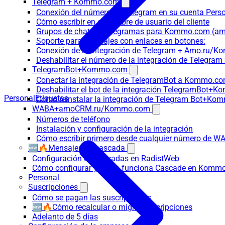
Telegram + Kommo.com
Conexión del número de Telegram en su cuenta Pers
Cómo escribir en el nombre de usuario del cliente
Grupos de chat en Telegramas para Kommo.com (
Soporte para mensajes con enlaces en botones:
Conexión de la integración de Telegram + Amo.ru/K
Deshabilitar el número de la integración de Tele
TelegramBot+Kommo.com
Conectar la integración de TelegramBot a Kommo.co
Deshabilitar el bot de la integración TelegramBot+
Personal
Etiquetas
Cómo reinstalar la integración de Telegram Bot+K
WABA+amoCRM.ru/Kommo.com
Números de teléfono
Instalación y configuración de la integración
Cómo escribir primero desde cualquier número de W
🆕🔥Mensajes en cascada
Configuración de cascadas en RadistWeb
Cómo configurar y cómo funciona Cascade en Komm
Personal
Suscripciones
Cómo se pagan las suscripciones
🆕🔥Cómo recalcular o migrar suscripciones
Adelanto de 5 días