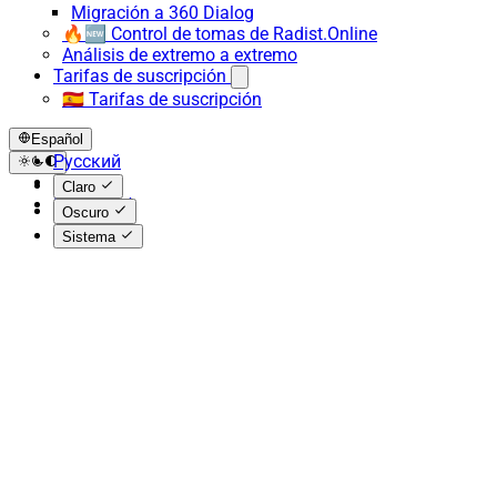
Migración a 360 Dialog
🔥🆕 Control de tomas de Radist.Online
Análisis de extremo a extremo
Tarifas de suscripción
🇪🇸 Tarifas de suscripción
Español
Русский
English
Claro
Español
Oscuro
Sistema