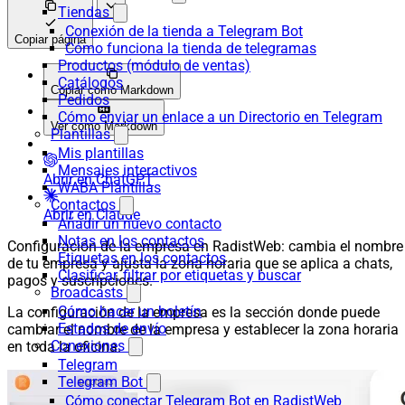
Tiendas
Conexión de la tienda a Telegram Bot
Copiar página
Cómo funciona la tienda de telegramas
Productos (módulo de ventas)
Catálogos
Copiar como Markdown
Pedidos
Cómo enviar un enlace a un Directorio en Telegram
Ver como Markdown
Plantillas
Mis plantillas
Mensajes interactivos
Abrir en ChatGPT
WABA Plantillas
Contactos
Abrir en Claude
Añadir un nuevo contacto
Notas en los contactos
Configuración de la empresa en RadistWeb: cambia el nombre
Etiquetas en los contactos
de tu empresa y ajusta la zona horaria que se aplica a chats,
Clasificar, filtrar por etiquetas y buscar
pagos y suscripciones.
Broadcasts
Cómo hacer un boletín
La configuración de la empresa es la sección donde puede
Estados de envío
cambiar el nombre de la empresa y establecer la zona horaria
Conexiones
en toda la oficina.
Telegram
Telegram Bot
Cómo conectar Telegram Bot en RadistWeb