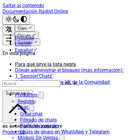
Saltar al contenido
Documentación Radist.Online
Claro
Oscuro
Русский
Sistema
English
Español
En esta página
Para qué sirve la lista negra
Dónde administrar el bloqueo (más información):
1. Sección"Chats"
2. Tarjeta de conexión VK de la Comunidad
CTRL K
Subir al inicio
Productos
Registro
Chat
Crear chat
Filtrado de chats
Perfil de contacto
вк вконтакте vk контакте
Chats de grupo en WhatsApp y Telegram
Productos
Módulo De Ventas