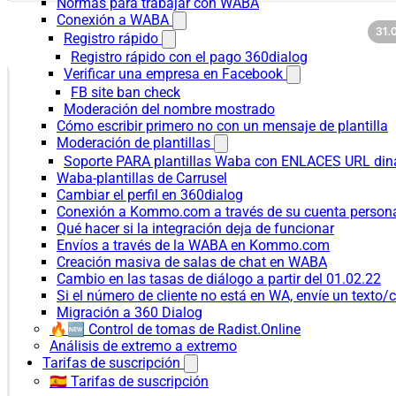
Normas para trabajar con WABA
Conexión a WABA
Registro rápido
Registro rápido con el pago 360dialog
Verificar una empresa en Facebook
FB site ban check
Moderación del nombre mostrado
Cómo escribir primero no con un mensaje de plantilla
Moderación de plantillas
Soporte PARA plantillas Waba con ENLACES URL d
Waba-plantillas de Carrusel
Cambiar el perfil en 360dialog
Conexión a Kommo.com a través de su cuenta persona
Qué hacer si la integración deja de funcionar
Envíos a través de la WABA en Kommo.com
Creación masiva de salas de chat en WABA
Cambio en las tasas de diálogo a partir del 01.02.22
Si el número de cliente no está en WA, envíe un texto/c
Migración a 360 Dialog
🔥🆕 Control de tomas de Radist.Online
Análisis de extremo a extremo
Tarifas de suscripción
🇪🇸 Tarifas de suscripción