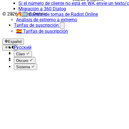
Si el número de cliente no está en WA, envíe un texto/c
Migración a 360 Dialog
© 2026 Radist.Online
🔥🆕 Control de tomas de Radist.Online
Análisis de extremo a extremo
Tarifas de suscripción
🇪🇸 Tarifas de suscripción
Español
Русский
English
Claro
Español
Oscuro
Sistema