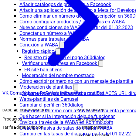
Añadir catálogos de productos a Facebook
Añadir una aplicación de catálogo a Meta for Develop
Cómo eliminar un número de una suscripción en 360D
Cómo configurar productos / catálogos en WABA
Nuevas condiciones de WABA a partir del 01.02.2023
Conectar un número a WABA
Normas para trabajar con WABA
Conexión a WABA
Registro rápido
Registro rápido con el pago 360dialog
Verificar una empresa en Facebook
FB site ban check
Moderación del nombre mostrado
Cómo escribir primero no con un mensaje de plantilla
Moderación de plantillas
VK Comunidad: preguntas frecuentes y matices
Soporte PARA plantillas Waba con ENLACES URL d
Waba-plantillas de Carrusel
Cambiar el perfil en 360dialog
Conexión a Kommo.com a través de su cuenta persona
BASE DE CONOCIMIENTO
RADIST.ONLINE
Qué hacer si la integración deja de funcionar
Productos
Sitio Radist.Online
Envíos a través de la WABA en Kommo.com
Tarifas de suscripción
Cuenta personal
Creación masiva de salas de chat en WABA
Cambio en las tasas de diálogo a partir del 01.02.22
Escribir a soporte