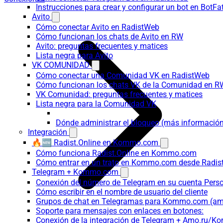
Instrucciones para crear y configurar un bot en BotFa
Avito
Cómo conectar Avito en RadistWeb
Cómo funcionan los chats de Avito en RW
Avito: preguntas frecuentes y matices
Lista negra para Avito
VK COMUNIDAD
Cómo conectar una Comunidad VK en RadistWeb
Cómo funcionan los chats VK de la Comunidad en R
VK Comunidad: preguntas frecuentes y matices
Lista negra para la Comunidad VK
Dónde administrar el bloqueo (más información
Integración
🔥🆕 Radist.Online en Kommo.com
Cómo funciona Radist.Online en Kommo.com
Cómo entrar en un trato en Kommo.com desde Radist
Telegram + Kommo.com
Conexión del número de Telegram en su cuenta Pers
Cómo escribir en el nombre de usuario del cliente
Grupos de chat en Telegramas para Kommo.com (
Soporte para mensajes con enlaces en botones:
Conexión de la integración de Telegram + Amo.ru/K