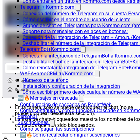
Cómo entrar en un trato en Kommo.com desde Radist
Telegram + Kommo.com
Conexión del número de Telegram en su cuenta Pers
Cómo escribir en el nombre de usuario del cliente
Grupos de chat en Telegramas para Kommo.com (
Soporte para mensajes con enlaces en botones:
Conexión de la integración de Telegram + Amo.ru/K
Deshabilitar el número de la integración de Tele
TelegramBot+Kommo.com
Conectar la integración de TelegramBot a Kommo.co
Deshabilitar el bot de la integración TelegramBot+
Cómo reinstalar la integración de Telegram Bot+K
WABA+amoCRM.ru/Kommo.com
Números de teléfono
Instalación y configuración de la integración
Cómo escribir primero desde cualquier número de W
🆕🔥Mensajes en cascada
Configuración de cascadas en RadistWeb
En la tarjeta, solo se puede desbloquear el chat (no se
Cómo configurar y cómo funciona Cascade en Komm
puede bloquear desde esta sección).
Personal
La lista de chats bloqueados muestra los nombres de lo
Suscripciones
contactos que han sido bloqueados.
Cómo se pagan las suscripciones
🆕🔥Cómo recalcular o migrar suscripciones