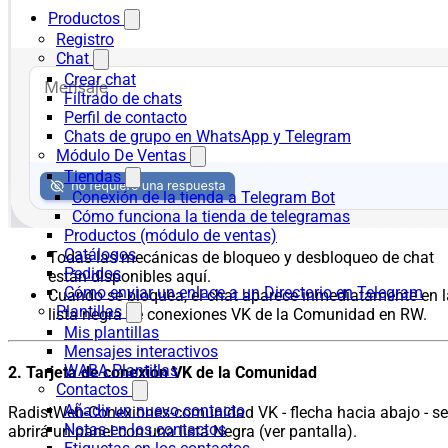
Productos
Registro
Chat
Crear chat
Filtrado de chats
Perfil de contacto
Chats de grupo en WhatsApp y Telegram
Módulo De Ventas
Tiendas
Conexión de la tienda a Telegram Bot
Cómo funciona la tienda de telegramas
Productos (módulo de ventas)
Catálogos
Todas las mecánicas de bloqueo y desbloqueo de chat
Pedidos
están disponibles aquí.
Cómo enviar un enlace a un Directorio en Telegram
Cuando se bloquea, el chat aparece inmediatamente en l
Plantillas
lista negra de conexiones VK de la Comunidad en RW.
Mis plantillas
Mensajes interactivos
WABA Plantillas
2. Tarjeta de conexión VK de la Comunidad
Contactos
Añadir un nuevo contacto
RadistWeb-Conexiones-comunidad VK - flecha hacia abajo - se
Notas en los contactos
abrirá un panel con una lista Negra (ver pantalla).