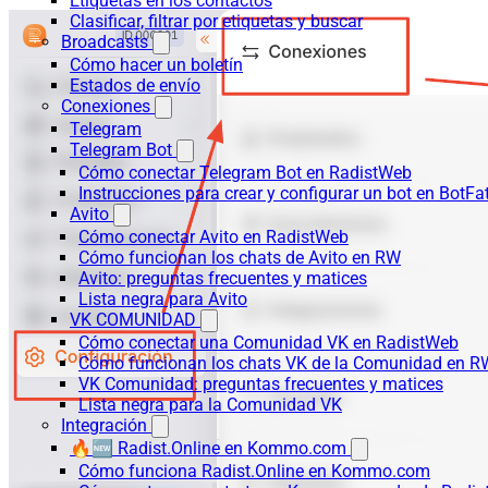
Etiquetas en los contactos
Clasificar, filtrar por etiquetas y buscar
Broadcasts
Cómo hacer un boletín
Estados de envío
Conexiones
Telegram
Telegram Bot
Cómo conectar Telegram Bot en RadistWeb
Instrucciones para crear y configurar un bot en BotFa
Avito
Cómo conectar Avito en RadistWeb
Cómo funcionan los chats de Avito en RW
Avito: preguntas frecuentes y matices
Lista negra para Avito
VK COMUNIDAD
Cómo conectar una Comunidad VK en RadistWeb
Cómo funcionan los chats VK de la Comunidad en R
VK Comunidad: preguntas frecuentes y matices
Lista negra para la Comunidad VK
Integración
🔥🆕 Radist.Online en Kommo.com
Cómo funciona Radist.Online en Kommo.com