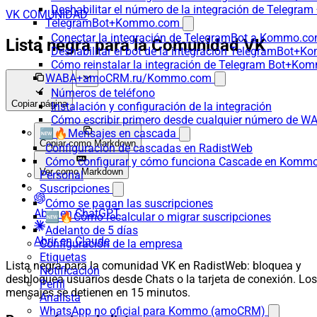
Deshabilitar el número de la integración de Tele
VK COMUNIDAD
TelegramBot+Kommo.com
Conectar la integración de TelegramBot a Kommo.co
Lista negra para la Comunidad VK
Deshabilitar el bot de la integración TelegramBot+
Cómo reinstalar la integración de Telegram Bot+K
WABA+amoCRM.ru/Kommo.com
Números de teléfono
Copiar página
Instalación y configuración de la integración
Cómo escribir primero desde cualquier número de W
🆕🔥Mensajes en cascada
Copiar como Markdown
Configuración de cascadas en RadistWeb
Cómo configurar y cómo funciona Cascade en Komm
Ver como Markdown
Personal
Suscripciones
Cómo se pagan las suscripciones
Abrir en ChatGPT
🆕🔥Cómo recalcular o migrar suscripciones
Adelanto de 5 días
Abrir en Claude
Configuración de la empresa
Etiquetas
Lista negra para la comunidad VK en RadistWeb: bloquea y
Notificación
desbloquea usuarios desde Chats o la tarjeta de conexión. Los
Perfil
mensajes se detienen en 15 minutos.
Analista
WhatsApp no oficial para Kommo (amoCRM)