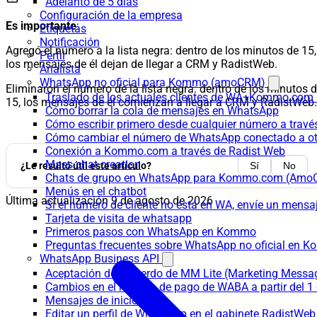
Adelanto de 5 días
Configuración de la empresa
Es
importante
:
Etiquetas
Notificación
Agregó el número a la lista negra: dentro de los minutos de 15,
Perfil
los mensajes de él dejan de llegar a CRM y RadistWeb.
Analista
WhatsApp no oficial para Kommo (amoCRM)
Eliminaron el número de la lista negra: dentro de los minutos 
Traslado de los actuales clientes de WA+Kommo.com a
15, los mensajes de él comienzan a llegar a CRM y RadistWeb.
Cómo borrar la cola de mensajes en WhatsApp
Cómo escribir primero desde cualquier número a trav
Cómo cambiar el número de WhatsApp conectado a ot
Conexión a Kommo.com a través de Radist Web
Mass chat creation
¿Le resultó útil este artículo?
Sí
No
Chats de grupo en WhatsApp para Kommo.com (Am
Menús en el chatbot
Última actualización
9 de agosto de 2026
Si el número de cliente no está en WA, envíe un mensaje
Tarjeta de visita de whatsapp
Primeros pasos con WhatsApp en Kommo
Preguntas frecuentes sobre WhatsApp no oficial en
WhatsApp Business API
Aceptación del Acuerdo de MM Lite (Marketing Messa
Cambios en el modelo de pago de WABA a partir del 1 
Mensajes de inicio
Editar un perfil de WhatsApp en el gabinete RadistWeb