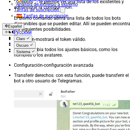
“/mybots " - le permite ver una lista de los existentes y
Análisis de extremo a extremo
administrar la configuración.
Tarifas de suscripción
🇪🇸 Tarifas de suscripción
El último comando abrirá una lista de todos los bots
disponibles que se pueden editar. Allí se pueden encontra
Español
las siguientes posibilidades.
Русский
English
API Token-mostrará el token válido.
Claro
Español
Oscuro
Editar: cambia todos los ajustes básicos, como los
Sistema
nombres o los avatares.
Configuración-configuración avanzada
Transferir derechos: con esta función, puede transferir el
bot a otro usuario de Telegramas.