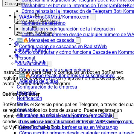
Copiar página
Deshabilitar el bot de la integración TelegramBot+
Cómo reinstalar la integración de Telegram Bot+K
WABA+amoCRM.ru/Kommo.com
Copiar como Markdown
Números de teléfono
Instalación y configuración de la integración
Ver como Markdown
Cómo escribir primero desde cualquier número de W
🆕🔥Mensajes en cascada
Configuración de cascadas en RadistWeb
Abrir en ChatGPT
Cómo configurar y cómo funciona Cascade en Komm
Personal
Abrir en Claude
Suscripciones
Cómo se pagan las suscripciones
Instrucciones para crear y configurar un bot en BotFather:
🆕🔥Cómo recalcular o migrar suscripciones
registra el bot, obtén el token y ajusta nombre, descripción,
Adelanto de 5 días
avatar y comandos en Telegram.
Configuración de la empresa
Etiquetas
Qué es BotFather
Notificación
Perfil
BotFather es el Servicio principal en Telegram, a través del cua
Analista
se registran todos los bots de usuario. Puede registrar un
WhatsApp no oficial para Kommo (amoCRM)
número ilimitado de bots en cualquier cuenta, la única
condición es un usuario único con el prefijo “bot”, por ejemplo,
Traslado de los actuales clientes de WA+Kommo.com a
“@MyFirstbot” o “@MyFirst_bot”.
Cómo borrar la cola de mensajes en WhatsApp
Cómo escribir primero desde cualquier número a trav