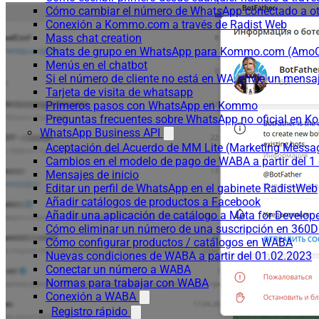
Cómo cambiar el número de WhatsApp conectado a ot
Conexión a Kommo.com a través de Radist Web
Mass chat creation
Chats de grupo en WhatsApp para Kommo.com (Am
Menús en el chatbot
Si el número de cliente no está en WA, envíe un mensaje
Tarjeta de visita de whatsapp
Primeros pasos con WhatsApp en Kommo
Preguntas frecuentes sobre WhatsApp no oficial en
WhatsApp Business API
Aceptación del Acuerdo de MM Lite (Marketing Messa
Cambios en el modelo de pago de WABA a partir del 1 
Mensajes de inicio
Editar un perfil de WhatsApp en el gabinete RadistWeb
Añadir catálogos de productos a Facebook
Añadir una aplicación de catálogo a Meta for Develop
Cómo eliminar un número de una suscripción en 360D
Cómo configurar productos / catálogos en WABA
Nuevas condiciones de WABA a partir del 01.02.2023
Conectar un número a WABA
Normas para trabajar con WABA
Conexión a WABA
Registro rápido