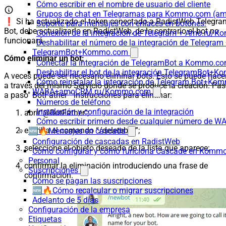
Cómo escribir en el nombre de usuario del cliente
Grupos de chat en Telegramas para Kommo.com (
❗️ Si ha actualizado el token conectado a RadistWeb Telegra
Soporte para mensajes con enlaces en botones:
Bot, debe actualizarlo en RadistWeb, de lo contrario el bot no
Conexión de la integración de Telegram + Amo.ru/K
funcionará
Deshabilitar el número de la integración de Tele
TelegramBot+Kommo.com
Cómo eliminar un bot:
Conectar la integración de TelegramBot a Kommo.co
Deshabilitar el bot de la integración TelegramBot+
A veces puede ser necesario eliminar bots. Esto se puede hace
Cómo reinstalar la integración de Telegram Bot+K
a través del mismo Servicio donde se produce la creación. Pa
WABA+amoCRM.ru/Kommo.com
a paso" BotFather " instrucciones para eliminar:
Números de teléfono
Instalación y configuración de la integración
abrir"@BotFather";
Cómo escribir primero desde cualquier número de W
escriba el comando “/deletebot”;
🆕🔥Mensajes en cascada
Configuración de cascadas en RadistWeb
seleccione el objeto deseado de la lista que aparece;
Cómo configurar y cómo funciona Cascade en Komm
Personal
confirmar la eliminación introduciendo una frase de
Suscripciones
confirmación.
Cómo se pagan las suscripciones
🆕🔥Cómo recalcular o migrar suscripciones
Adelanto de 5 días
Configuración de la empresa
Etiquetas