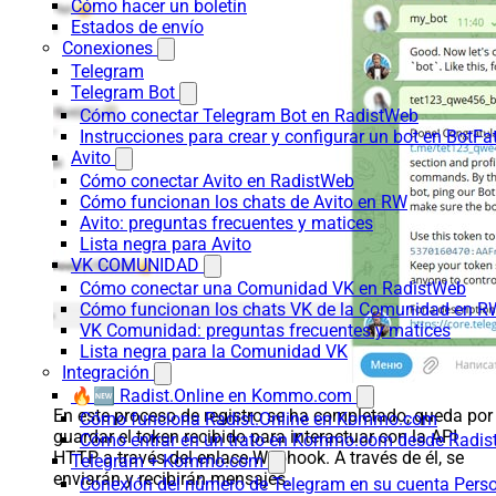
Cómo hacer un boletín
Estados de envío
Conexiones
Telegram
Telegram Bot
Cómo conectar Telegram Bot en RadistWeb
Instrucciones para crear y configurar un bot en BotFa
Avito
Cómo conectar Avito en RadistWeb
Cómo funcionan los chats de Avito en RW
Avito: preguntas frecuentes y matices
Lista negra para Avito
VK COMUNIDAD
Cómo conectar una Comunidad VK en RadistWeb
Cómo funcionan los chats VK de la Comunidad en R
VK Comunidad: preguntas frecuentes y matices
Lista negra para la Comunidad VK
Integración
🔥🆕 Radist.Online en Kommo.com
En este proceso de registro se ha completado, queda por
Cómo funciona Radist.Online en Kommo.com
guardar el token recibido para interactuar con la API
Cómo entrar en un trato en Kommo.com desde Radist
HTTP a través del enlace Webhook. A través de él, se
Telegram + Kommo.com
enviarán y recibirán mensajes.
Conexión del número de Telegram en su cuenta Pers