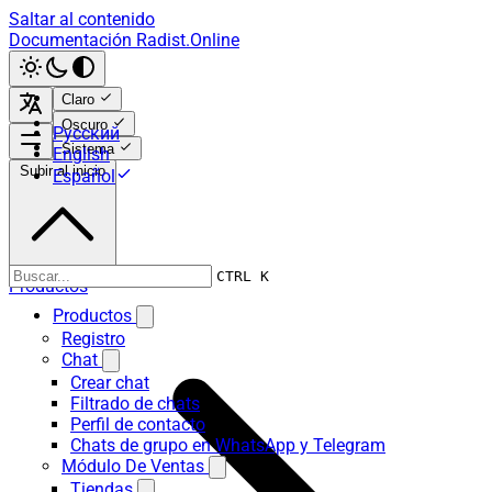
Saltar al contenido
Documentación Radist.Online
Claro
Oscuro
Русский
Sistema
English
Subir al inicio
Español
CTRL K
Productos
Productos
Registro
Chat
Crear chat
Filtrado de chats
Perfil de contacto
Chats de grupo en WhatsApp y Telegram
Módulo De Ventas
Tiendas