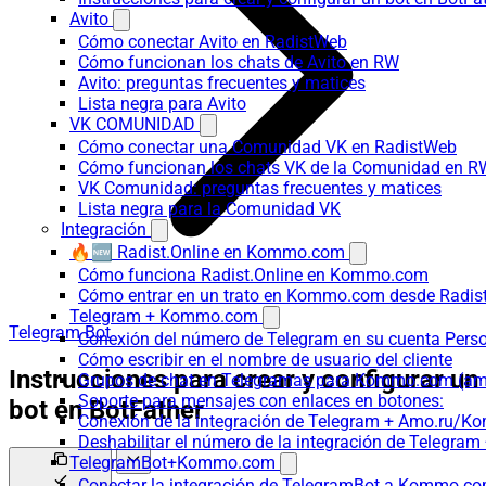
Avito
Cómo conectar Avito en RadistWeb
Cómo funcionan los chats de Avito en RW
Avito: preguntas frecuentes y matices
Lista negra para Avito
VK COMUNIDAD
Cómo conectar una Comunidad VK en RadistWeb
Cómo funcionan los chats VK de la Comunidad en R
VK Comunidad: preguntas frecuentes y matices
Lista negra para la Comunidad VK
Integración
🔥🆕 Radist.Online en Kommo.com
Cómo funciona Radist.Online en Kommo.com
Cómo entrar en un trato en Kommo.com desde Radist
Telegram + Kommo.com
Telegram Bot
Conexión del número de Telegram en su cuenta Pers
Cómo escribir en el nombre de usuario del cliente
Instrucciones para crear y configurar un
Grupos de chat en Telegramas para Kommo.com (
Soporte para mensajes con enlaces en botones:
bot en BotFather
Conexión de la integración de Telegram + Amo.ru/K
Deshabilitar el número de la integración de Tele
TelegramBot+Kommo.com
Conectar la integración de TelegramBot a Kommo.co