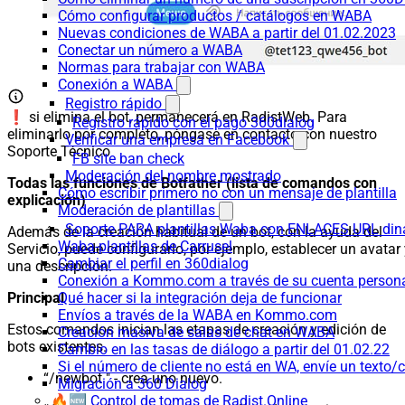
Cómo configurar productos / catálogos en WABA
Nuevas condiciones de WABA a partir del 01.02.2023
Conectar un número a WABA
Normas para trabajar con WABA
Conexión a WABA
Registro rápido
❗ si elimina el bot, permanecerá en RadistWeb. Para
Registro rápido con el pago 360dialog
eliminarlo por completo, póngase en contacto con nuestro
Verificar una empresa en Facebook
Soporte Técnico
FB site ban check
Moderación del nombre mostrado
Todas las funciones de Botfather (lista de comandos con
Cómo escribir primero no con un mensaje de plantilla
explicación)
Moderación de plantillas
Soporte PARA plantillas Waba con ENLACES URL d
Además de la creación habitual de un bot, con la ayuda del
Waba-plantillas de Carrusel
Servicio, puede configurarlo, por ejemplo, establecer un avatar
Cambiar el perfil en 360dialog
una descripción.
Conexión a Kommo.com a través de su cuenta persona
Qué hacer si la integración deja de funcionar
Principal
Envíos a través de la WABA en Kommo.com
Estos comandos inician las etapas de creación y edición de
Creación masiva de salas de chat en WABA
bots existentes.
Cambio en las tasas de diálogo a partir del 01.02.22
Si el número de cliente no está en WA, envíe un texto/c
“/newbot " - crea uno nuevo.
Migración a 360 Dialog
🔥🆕 Control de tomas de Radist.Online