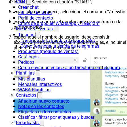
Chat
iniciar el Servicio con el botón “START”;
Crear chat
en la lista que aparece, seleccione el comando “/ newbot
Filtrado de chats
Perfil de contacto
escriba un nombre es el nombre que se mostrará en la
Chats de grupo en WhatsApp y Telegram
parte superior;
Módulo De Ventas
Tiendas
especifique el nombre de usuario: debe consistir
Conexión de la tienda a Telegram Bot
exclusivamente en letras y números en Inglés, e incluir el
Cómo funciona la tienda de telegramas
prefijo “bot” al final del nombre.
Productos (módulo de ventas)
Catálogos
Pedidos
Cómo enviar un enlace a un Directorio en Telegram
Plantillas
Mis plantillas
Mensajes interactivos
WABA Plantillas
Contactos
Añadir un nuevo contacto
Notas en los contactos
Etiquetas en los contactos
Clasificar, filtrar por etiquetas y buscar
Broadcasts