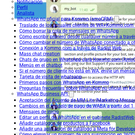
Notificación
Perfil
Analista
WhatsApp no oficial para Kommo (amoCRM)
Traslado de los actuales clientes de WA+Kommo.com a
Cómo borrar la cola de mensajes en WhatsApp
Cómo escribir primero desde cualquier número a trav
Cómo cambiar el número de WhatsApp conectado a ot
Conexión a Kommo.com a través de Radist Web
Mass chat creation
Chats de grupo en WhatsApp para Kommo.com (Am
Menús en el chatbot
Si el número de cliente no está en WA, envíe un mensaje
Tarjeta de visita de whatsapp
Primeros pasos con WhatsApp en Kommo
Preguntas frecuentes sobre WhatsApp no oficial en
WhatsApp Business API
Aceptación del Acuerdo de MM Lite (Marketing Messa
Cambios en el modelo de pago de WABA a partir del 1 
Mensajes de inicio
Editar un perfil de WhatsApp en el gabinete RadistWeb
Añadir catálogos de productos a Facebook
Añadir una aplicación de catálogo a Meta for Develop
Cómo eliminar un número de una suscripción en 360D