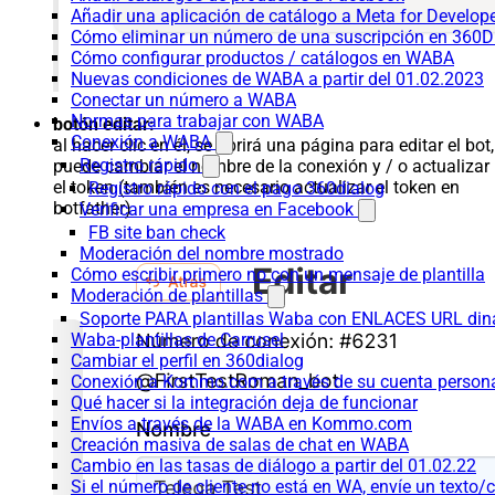
Añadir una aplicación de catálogo a Meta for Develop
Cómo eliminar un número de una suscripción en 360D
Cómo configurar productos / catálogos en WABA
Nuevas condiciones de WABA a partir del 01.02.2023
Conectar un número a WABA
Normas para trabajar con WABA
botón editar:
Conexión a WABA
al hacer clic en él, se abrirá una página para editar el bot,
Registro rápido
puede cambiar el nombre de la conexión y / o actualizar
el token (también es necesario actualizar el token en
Registro rápido con el pago 360dialog
botfather)
Verificar una empresa en Facebook
FB site ban check
Moderación del nombre mostrado
Cómo escribir primero no con un mensaje de plantilla
Moderación de plantillas
Soporte PARA plantillas Waba con ENLACES URL d
Waba-plantillas de Carrusel
Cambiar el perfil en 360dialog
Conexión a Kommo.com a través de su cuenta persona
Qué hacer si la integración deja de funcionar
Envíos a través de la WABA en Kommo.com
Creación masiva de salas de chat en WABA
Cambio en las tasas de diálogo a partir del 01.02.22
Si el número de cliente no está en WA, envíe un texto/c