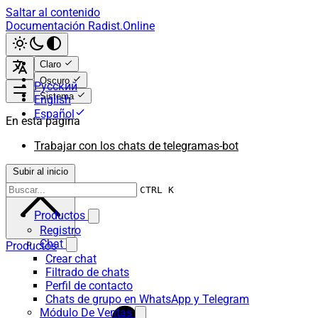
Saltar al contenido
Documentación Radist.Online
Claro
Oscuro
Русский
Sistema
English
Español
En esta página
Trabajar con los chats de telegramas-bot
Subir al inicio
CTRL K
Productos
Registro
Chat
Productos
Crear chat
Filtrado de chats
Perfil de contacto
Chats de grupo en WhatsApp y Telegram
Módulo De Ventas