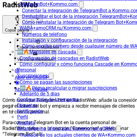
RadistWeb
TelegramBot+Kommo.com
Conectar la integración de TelegramBot a Kommo.co
Deshabilitar el bot de la integración TelegramBot+
Cómo reinstalar la integración de Telegram Bot+K
WABA+amoCRM.ru/Kommo.com
Copiar página
Números de teléfono
Instalación y configuración de la integración
Cómo escribir primero desde cualquier número de W
Copiar como Markdown
🆕🔥Mensajes en cascada
Configuración de cascadas en RadistWeb
Ver como Markdown
Cómo configurar y cómo funciona Cascade en Komm
Personal
Suscripciones
Abrir en ChatGPT
Cómo se pagan las suscripciones
🆕🔥Cómo recalcular o migrar suscripciones
Abrir en Claude
Adelanto de 5 días
Configuración de la empresa
Cómo conectar Telegram Bot en RadistWeb: añade la conexión
Etiquetas
pega el token del bot y empieza a recibir mensajes de clientes
Notificación
en tu cuenta personal.
Perfil
Para conectar Telegram Bot en la cuenta personal de
Analista
RadistWeb, debe ir a la sección “Conexiones” y seleccionar
WhatsApp no oficial para Kommo (amoCRM)
“Telegram Bot” allí
Traslado de los actuales clientes de WA+Kommo.com a