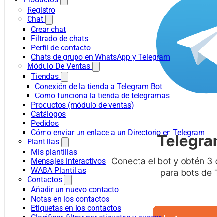
Registro
Chat
Crear chat
Filtrado de chats
Perfil de contacto
Chats de grupo en WhatsApp y Telegram
Módulo De Ventas
Tiendas
Conexión de la tienda a Telegram Bot
Cómo funciona la tienda de telegramas
Productos (módulo de ventas)
Catálogos
Pedidos
Cómo enviar un enlace a un Directorio en Telegram
Plantillas
Mis plantillas
Mensajes interactivos
WABA Plantillas
Contactos
Añadir un nuevo contacto
Notas en los contactos
Etiquetas en los contactos