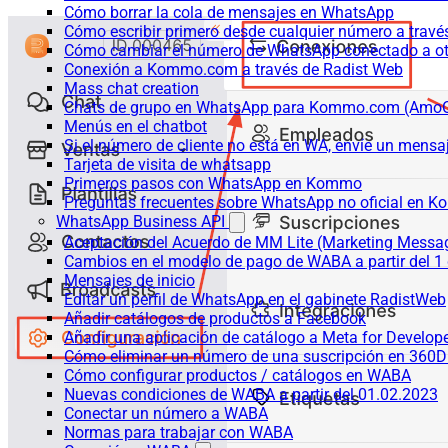
Cómo borrar la cola de mensajes en WhatsApp
Cómo escribir primero desde cualquier número a trav
Cómo cambiar el número de WhatsApp conectado a ot
Conexión a Kommo.com a través de Radist Web
Mass chat creation
Chats de grupo en WhatsApp para Kommo.com (Am
Menús en el chatbot
Si el número de cliente no está en WA, envíe un mensaje
Tarjeta de visita de whatsapp
Primeros pasos con WhatsApp en Kommo
Preguntas frecuentes sobre WhatsApp no oficial en
WhatsApp Business API
Aceptación del Acuerdo de MM Lite (Marketing Messa
Cambios en el modelo de pago de WABA a partir del 1 
Mensajes de inicio
Editar un perfil de WhatsApp en el gabinete RadistWeb
Añadir catálogos de productos a Facebook
Añadir una aplicación de catálogo a Meta for Develop
Cómo eliminar un número de una suscripción en 360D
Cómo configurar productos / catálogos en WABA
Nuevas condiciones de WABA a partir del 01.02.2023
Conectar un número a WABA
Normas para trabajar con WABA