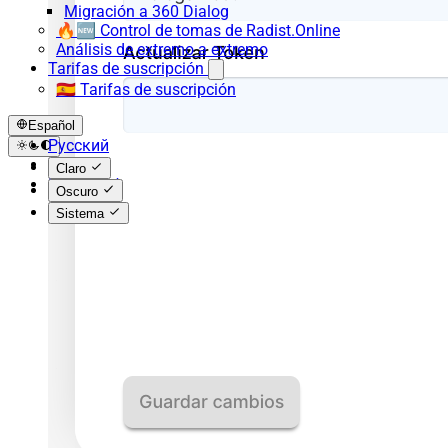
Migración a 360 Dialog
🔥🆕 Control de tomas de Radist.Online
Análisis de extremo a extremo
Tarifas de suscripción
🇪🇸 Tarifas de suscripción
Español
Русский
English
Claro
Español
Oscuro
Sistema