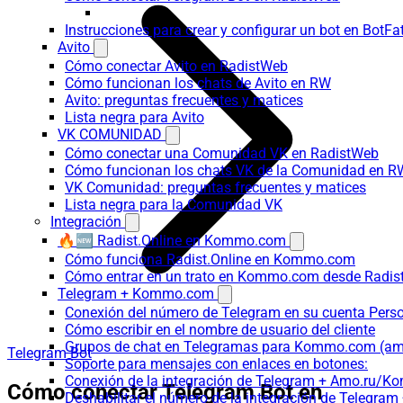
Instrucciones para crear y configurar un bot en BotFa
Avito
Cómo conectar Avito en RadistWeb
Cómo funcionan los chats de Avito en RW
Avito: preguntas frecuentes y matices
Lista negra para Avito
VK COMUNIDAD
Cómo conectar una Comunidad VK en RadistWeb
Cómo funcionan los chats VK de la Comunidad en R
VK Comunidad: preguntas frecuentes y matices
Lista negra para la Comunidad VK
Integración
🔥🆕 Radist.Online en Kommo.com
Cómo funciona Radist.Online en Kommo.com
Cómo entrar en un trato en Kommo.com desde Radist
Telegram + Kommo.com
Conexión del número de Telegram en su cuenta Pers
Cómo escribir en el nombre de usuario del cliente
Grupos de chat en Telegramas para Kommo.com (
Telegram Bot
Soporte para mensajes con enlaces en botones:
Conexión de la integración de Telegram + Amo.ru/K
Cómo conectar Telegram Bot en
Deshabilitar el número de la integración de Tele