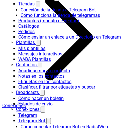
Tiendas
Conexión de la tienda a Telegram Bot
Cómo funciona la tienda de telegramas
Productos (módulo de ventas)
Catálogos
Pedidos
Cómo enviar un enlace a un Directorio en Telegram
Plantillas
Mis plantillas
Mensajes interactivos
WABA Plantillas
Contactos
Añadir un nuevo contacto
Notas en los contactos
Etiquetas en los contactos
Clasificar, filtrar por etiquetas y buscar
Broadcasts
Cómo hacer un boletín
Estados de envío
Conexiones
Conexiones
Telegram
Telegram Bot
Cómo conectar Telegram Bot en RadistWeb