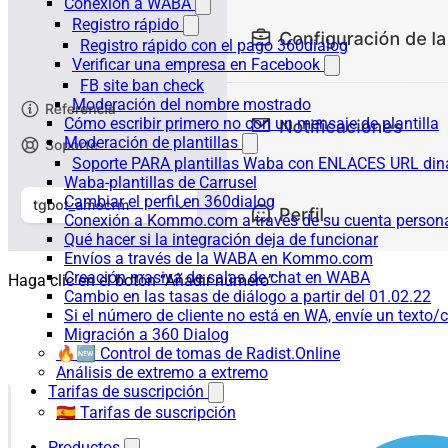
Conexión a WABA
Registro rápido
Registro rápido con el pago 360dialog
Verificar una empresa en Facebook
FB site ban check
Moderación del nombre mostrado
Cómo escribir primero no con un mensaje de plantilla
Moderación de plantillas
Soporte PARA plantillas Waba con ENLACES URL d
Waba-plantillas de Carrusel
Cambiar el perfil en 360dialog
Conexión a Kommo.com a través de su cuenta persona
Qué hacer si la integración deja de funcionar
Envíos a través de la WABA en Kommo.com
Creación masiva de salas de chat en WABA
Haga clic en el botón “Añadir número”
Cambio en las tasas de diálogo a partir del 01.02.22
Si el número de cliente no está en WA, envíe un texto/c
Migración a 360 Dialog
🔥🆕 Control de tomas de Radist.Online
Análisis de extremo a extremo
Tarifas de suscripción
🇪🇸 Tarifas de suscripción
Productos