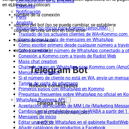
Configuración de la empresa
en el bloque se colocan:
Etiquetas
Notificación
nombre de la conexión
Perfil
Analista
usuario del bot (no se puede cambiar, se establece
WhatsApp no oficial para Kommo (amoCRM)
cuando se crea un bot en BotFather
Traslado de los actuales clientes de WA+Kommo.com a
Cómo borrar la cola de mensajes en WhatsApp
número de conexión
Cómo escribir primero desde cualquier número a trav
estado (conexión)
Cómo cambiar el número de WhatsApp conectado a ot
Conexión a Kommo.com a través de Radist Web
Mass chat creation
Chats de grupo en WhatsApp para Kommo.com (Am
Menús en el chatbot
Si el número de cliente no está en WA, envíe un mensaje
Tarjeta de visita de whatsapp
Primeros pasos con WhatsApp en Kommo
Preguntas frecuentes sobre WhatsApp no oficial en
WhatsApp Business API
Aceptación del Acuerdo de MM Lite (Marketing Messa
Cambios en el modelo de pago de WABA a partir del 1 
Mensajes de inicio
Editar un perfil de WhatsApp en el gabinete RadistWeb
Añadir catálogos de productos a Facebook