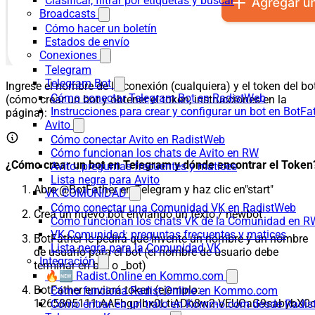
Clasificar, filtrar por etiquetas y buscar
Broadcasts
Cómo hacer un boletín
Estados de envío
Conexiones
Telegram
Telegram Bot
Ingrese el nombre de la conexión (cualquiera) y el token del bo
Cómo conectar Telegram Bot en RadistWeb
(cómo crear un bot y obtener el token, instrucciones en la
Instrucciones para crear y configurar un bot en BotFa
página):
Avito
Cómo conectar Avito en RadistWeb
Cómo funcionan los chats de Avito en RW
¿Cómo crear un bot en Telegram y dónde encontrar el Token
Avito: preguntas frecuentes y matices
Lista negra para Avito
Abre @BotFather en Telegram y haz clic en"start"
VK COMUNIDAD
Cómo conectar una Comunidad VK en RadistWeb
Crea un nuevo bot enviando un texto / newbot
Cómo funcionan los chats VK de la Comunidad en R
VK Comunidad: preguntas frecuentes y matices
BotFather le pedirá que invente un nombre y un nombre
Lista negra para la Comunidad VK
de usuario para el bot (el nombre de usuario debe
Integración
terminar en bot o _bot)
🔥🆕 Radist.Online en Kommo.com
BotFather enviará token (ejemplo:
Cómo funciona Radist.Online en Kommo.com
1265805111:AAFbgplbx0LtiADh8w2-VEUOaG9sabybX0c
Cómo entrar en un trato en Kommo.com desde Radist