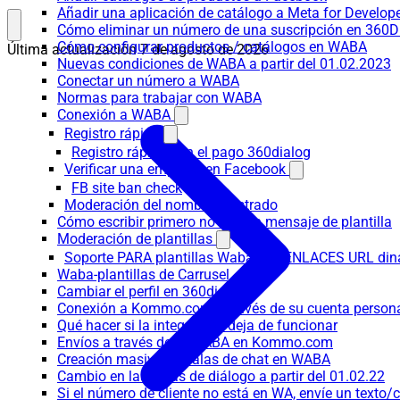
Añadir una aplicación de catálogo a Meta for Develop
Cómo eliminar un número de una suscripción en 360D
Cómo configurar productos / catálogos en WABA
Última actualización
7 de agosto de 2026
Nuevas condiciones de WABA a partir del 01.02.2023
Conectar un número a WABA
Normas para trabajar con WABA
Conexión a WABA
Registro rápido
Registro rápido con el pago 360dialog
Verificar una empresa en Facebook
FB site ban check
Moderación del nombre mostrado
Cómo escribir primero no con un mensaje de plantilla
Moderación de plantillas
Soporte PARA plantillas Waba con ENLACES URL d
Waba-plantillas de Carrusel
Cambiar el perfil en 360dialog
Conexión a Kommo.com a través de su cuenta persona
Qué hacer si la integración deja de funcionar
Envíos a través de la WABA en Kommo.com
Creación masiva de salas de chat en WABA
Cambio en las tasas de diálogo a partir del 01.02.22
Si el número de cliente no está en WA, envíe un texto/c