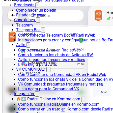
Clasificar, filtrar por etiquetas y buscar
Broadcasts
Cómo hacer un boletín
Estados de envío
Conexiones
Telegram
Telegram Bot
Cómo conectar Telegram Bot en RadistWeb
Instrucciones para crear y configurar un bot en BotFa
Avito
Cómo conectar Avito en RadistWeb
Cómo funcionan los chats de Avito en RW
Avito: preguntas frecuentes y matices
Lista negra para Avito
VK COMUNIDAD
Cómo conectar una Comunidad VK en RadistWeb
Cómo funcionan los chats VK de la Comunidad en R
VK Comunidad: preguntas frecuentes y matices
Lista negra para la Comunidad VK
Integración
🔥🆕 Radist.Online en Kommo.com
Cómo funciona Radist.Online en Kommo.com
Cómo entrar en un trato en Kommo.com desde Radist