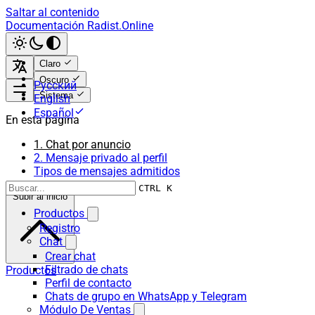
Saltar al contenido
Documentación Radist.Online
Claro
Oscuro
Русский
Sistema
English
Español
En esta página
1. Chat por anuncio
2. Mensaje privado al perfil
Tipos de mensajes admitidos
CTRL K
Subir al inicio
Productos
Registro
Chat
Crear chat
Filtrado de chats
Productos
Perfil de contacto
Chats de grupo en WhatsApp y Telegram
Módulo De Ventas