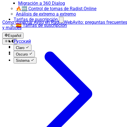
Migración a 360 Dialog
🔥🆕 Control de tomas de Radist.Online
Análisis de extremo a extremo
Tarifas de suscripción
Cómo conectar Avito en RadistWeb
Avito: preguntas frecuente
🇪🇸 Tarifas de suscripción
y matices
Español
Русский
English
Claro
Español
Oscuro
Sistema