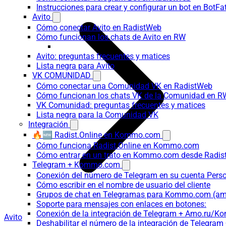
Instrucciones para crear y configurar un bot en BotFa
Avito
Cómo conectar Avito en RadistWeb
Cómo funcionan los chats de Avito en RW
Avito: preguntas frecuentes y matices
Lista negra para Avito
VK COMUNIDAD
Cómo conectar una Comunidad VK en RadistWeb
Cómo funcionan los chats VK de la Comunidad en R
VK Comunidad: preguntas frecuentes y matices
Lista negra para la Comunidad VK
Integración
🔥🆕 Radist.Online en Kommo.com
Cómo funciona Radist.Online en Kommo.com
Cómo entrar en un trato en Kommo.com desde Radist
Telegram + Kommo.com
Conexión del número de Telegram en su cuenta Pers
Cómo escribir en el nombre de usuario del cliente
Grupos de chat en Telegramas para Kommo.com (
Soporte para mensajes con enlaces en botones:
Conexión de la integración de Telegram + Amo.ru/K
Avito
Deshabilitar el número de la integración de Tele