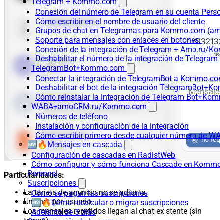
Telegram + Kommo.com
Conexión del número de Telegram en su cuenta Pers
Cómo escribir en el nombre de usuario del cliente
Grupos de chat en Telegramas para Kommo.com (
Soporte para mensajes con enlaces en botones:
Conexión de la integración de Telegram + Amo.ru/K
Deshabilitar el número de la integración de Tele
TelegramBot+Kommo.com
Conectar la integración de TelegramBot a Kommo.co
Deshabilitar el bot de la integración TelegramBot+
Cómo reinstalar la integración de Telegram Bot+K
WABA+amoCRM.ru/Kommo.com
Números de teléfono
Instalación y configuración de la integración
Cómo escribir primero desde cualquier número de W
🆕🔥Mensajes en cascada
Configuración de cascadas en RadistWeb
Cómo configurar y cómo funciona Cascade en Komm
Personal
Particularidades:
Suscripciones
La tarjeta de anuncio no se adjunta.
Cómo se pagan las suscripciones
Un chat por usuario.
🆕🔥Cómo recalcular o migrar suscripciones
Los mensajes repetidos llegan al chat existente (sin
Adelanto de 5 días