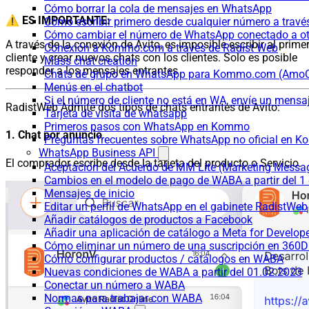
Cómo borrar la cola de mensajes en WhatsApp
⚠️ ES IMPORTANTE:
Cómo escribir primero desde cualquier número a trav
Cómo cambiar el número de WhatsApp conectado a ot
A través de la conexión de Avito, es imposible escribir al prime
Conexión a Kommo.com a través de Radist Web
cliente y crear nuevos chats con los clientes. Solo es posible
Mass chat creation
responder a los mensajes entrantes
Chats de grupo en WhatsApp para Kommo.com (Am
Menús en el chatbot
Si el número de cliente no está en WA, envíe un mensaje
RadistWeb Admite dos tipos de chats entrantes de Avito:
Tarjeta de visita de whatsapp
Primeros pasos con WhatsApp en Kommo
1. Chat por anuncio
Preguntas frecuentes sobre WhatsApp no oficial en
WhatsApp Business API
El comprador escribe desde la tarjeta del producto o Servicio.
Aceptación del Acuerdo de MM Lite (Marketing Messa
Cambios en el modelo de pago de WABA a partir del 1 
Mensajes de inicio
Editar un perfil de WhatsApp en el gabinete RadistWeb
Añadir catálogos de productos a Facebook
Añadir una aplicación de catálogo a Meta for Develop
Cómo eliminar un número de una suscripción en 360D
Cómo configurar productos / catálogos en WABA
Nuevas condiciones de WABA a partir del 01.02.2023
Conectar un número a WABA
Normas para trabajar con WABA