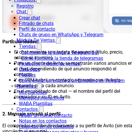
Registro
Chat
Crear chat
Filtrado de chats
Perfil de contacto
Chats de grupo en WhatsApp y Telegram
Módulo De Ventas
Particularidades:
Tiendas
El chat muestra una tarjeta de anuncio (título, precio,
Conexión de la tienda a Telegram Bot
enlace al anuncio).
Cómo funciona la tienda de telegramas
Para un cliente de Avito, se mostrarán varios anuncios e
Productos (módulo de ventas)
el chat, dependiendo de qué anuncio respondió el
Catálogos
contacto
Pedidos
Y en CRM habrá un contacto separado con un trato
Cómo enviar un enlace a un Directorio en Telegram
separado para cada anuncio.
Plantillas
En el encabezado de chat — el nombre del perfil del
Mis plantillas
comprador y su ID en Avito.
Mensajes interactivos
WABA Plantillas
Contactos
2. Mensaje privado al perfil
Añadir un nuevo contacto
Notas en los contactos
El comprador escribe directamente a su perfil de Avito (sin est
Etiquetas en los contactos
vinculado al anuncio).