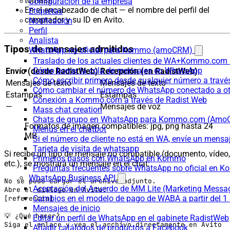
tomas).
Configuración de la empresa
En el encabezado de chat — el nombre del perfil del
Etiquetas
comprador y su ID en Avito.
Notificación
Perfil
Analista
Tipos de mensajes admitidos
WhatsApp no oficial para Kommo (amoCRM)
Traslado de los actuales clientes de WA+Kommo.com a
Cómo borrar la cola de mensajes en WhatsApp
Envío (desde RadistWeb)
Recepción (en RadistWeb)
Cómo escribir primero desde cualquier número a trav
Mensajes de texto
Mensajes de texto
Cómo cambiar el número de WhatsApp conectado a ot
Estampas
Estampas
Conexión a Kommo.com a través de Radist Web
—
Mensajes de voz
Mass chat creation
Chats de grupo en WhatsApp para Kommo.com (Am
Formatos de imagen compatibles: jpg, png hasta 24
Menús en el chatbot
MB.
Si el número de cliente no está en WA, envíe un mensaje
Tarjeta de visita de whatsapp
Si recibe un tipo de mensaje no compatible (documento, vídeo,
Primeros pasos con WhatsApp en Kommo
etc.), se mostrará un mensaje en el chat:
Preguntas frecuentes sobre WhatsApp no oficial en
WhatsApp Business API
No se pudo cargar el archivo adjunto.

Aceptación del Acuerdo de MM Lite (Marketing Messa
Abre el diálogo en Avito:

Cambios en el modelo de pago de WABA a partir del 1 
[referencia]

Mensajes de inicio
💡 ¿Qué hacer?

Editar un perfil de WhatsApp en el gabinete RadistWeb
Siga el enlace y vea el archivo directamente en Avito
Añadir catálogos de productos a Facebook