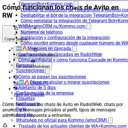
TelegramBot+Kommo.com
Cómo funcionan los chats de Avito en
Conectar la integración de TelegramBot a Kommo.co
RW
Deshabilitar el bot de la integración TelegramBot+
Cómo reinstalar la integración de Telegram Bot+K
WABA+amoCRM.ru/Kommo.com
Números de teléfono
Instalación y configuración de la integración
Copiar página
Cómo escribir primero desde cualquier número de W
🆕🔥Mensajes en cascada
Configuración de cascadas en RadistWeb
Copiar como Markdown
Cómo configurar y cómo funciona Cascade en Komm
Personal
Ver como Markdown
Suscripciones
Cómo se pagan las suscripciones
🆕🔥Cómo recalcular o migrar suscripciones
Abrir en ChatGPT
Adelanto de 5 días
Configuración de la empresa
Abrir en Claude
Etiquetas
Notificación
Cómo funcionan los chats de Avito en RadistWeb: chats por
Perfil
anuncio y mensajes privados al perfil, tipos de mensajes
Analista
admitidos y respuesta a entrantes.
WhatsApp no oficial para Kommo (amoCRM)
Traslado de los actuales clientes de WA+Kommo.com a