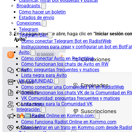
Clasificar, filtrar por etiquetas y buscar
Broadcasts
Cómo hacer un boletín
Estados de envío
Conexiones
Telegram
En la página que se abre, haga clic en “
Iniciar sesión co
Telegram Bot
Avito
”.
Cómo conectar Telegram Bot en RadistWeb
Instrucciones para crear y configurar un bot en BotFa
Avito
Cómo conectar Avito en RadistWeb
Cómo funcionan los chats de Avito en RW
Avito: preguntas frecuentes y matices
Lista negra para Avito
VK COMUNIDAD
Cómo conectar una Comunidad VK en RadistWeb
Cómo funcionan los chats VK de la Comunidad en R
VK Comunidad: preguntas frecuentes y matices
Lista negra para la Comunidad VK
Integración
🔥🆕 Radist.Online en Kommo.com
Cómo funciona Radist.Online en Kommo.com
Cómo entrar en un trato en Kommo.com desde Radist