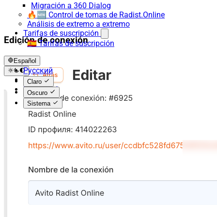
Migración a 360 Dialog
🔥🆕 Control de tomas de Radist.Online
Análisis de extremo a extremo
Tarifas de suscripción
Edición de conexión
🇪🇸 Tarifas de suscripción
Español
Русский
English
Claro
Español
Oscuro
Sistema