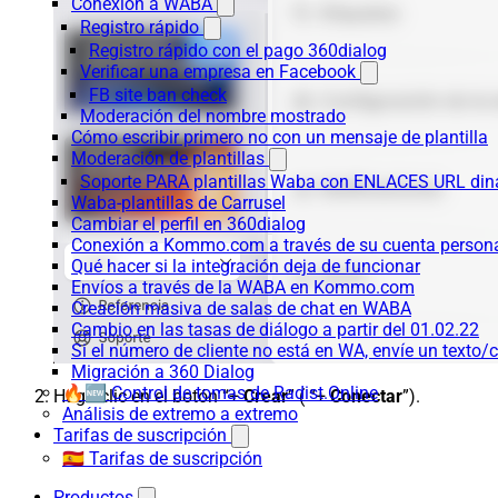
Conexión a WABA
Registro rápido
Registro rápido con el pago 360dialog
Verificar una empresa en Facebook
FB site ban check
Moderación del nombre mostrado
Cómo escribir primero no con un mensaje de plantilla
Moderación de plantillas
Soporte PARA plantillas Waba con ENLACES URL d
Waba-plantillas de Carrusel
Cambiar el perfil en 360dialog
Conexión a Kommo.com a través de su cuenta persona
Qué hacer si la integración deja de funcionar
Envíos a través de la WABA en Kommo.com
Creación masiva de salas de chat en WABA
Cambio en las tasas de diálogo a partir del 01.02.22
Si el número de cliente no está en WA, envíe un texto/c
Migración a 360 Dialog
🔥🆕 Control de tomas de Radist.Online
Haga clic en el botón “+
Crear
” ( “+
Conectar
”).
Análisis de extremo a extremo
Tarifas de suscripción
🇪🇸 Tarifas de suscripción
Productos