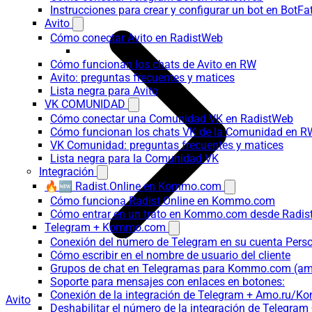
Instrucciones para crear y configurar un bot en BotFa
Avito
Cómo conectar Avito en RadistWeb
Cómo funcionan los chats de Avito en RW
Avito: preguntas frecuentes y matices
Lista negra para Avito
VK COMUNIDAD
Cómo conectar una Comunidad VK en RadistWeb
Cómo funcionan los chats VK de la Comunidad en R
VK Comunidad: preguntas frecuentes y matices
Lista negra para la Comunidad VK
Integración
🔥🆕 Radist.Online en Kommo.com
Cómo funciona Radist.Online en Kommo.com
Cómo entrar en un trato en Kommo.com desde Radist
Telegram + Kommo.com
Conexión del número de Telegram en su cuenta Pers
Cómo escribir en el nombre de usuario del cliente
Grupos de chat en Telegramas para Kommo.com (
Soporte para mensajes con enlaces en botones:
Conexión de la integración de Telegram + Amo.ru/K
Avito
Deshabilitar el número de la integración de Tele