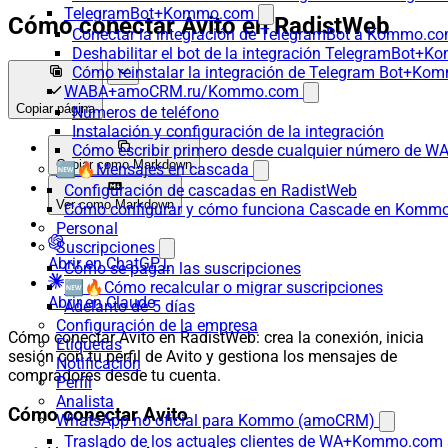
TelegramBot+Kommo.com
Cómo conectar Avito en RadistWeb
Conectar la integración de TelegramBot a Kommo.co
Deshabilitar el bot de la integración TelegramBot+
Cómo reinstalar la integración de Telegram Bot+K
WABA+amoCRM.ru/Kommo.com
Copiar página
Números de teléfono
Instalación y configuración de la integración
Cómo escribir primero desde cualquier número de W
Copiar como Markdown
🆕🔥Mensajes en cascada
Configuración de cascadas en RadistWeb
Ver como Markdown
Cómo configurar y cómo funciona Cascade en Komm
Personal
Suscripciones
Abrir en ChatGPT
Cómo se pagan las suscripciones
🆕🔥Cómo recalcular o migrar suscripciones
Abrir en Claude
Adelanto de 5 días
Configuración de la empresa
Cómo conectar Avito en RadistWeb: crea la conexión, inicia
Etiquetas
sesión con tu perfil de Avito y gestiona los mensajes de
Notificación
compradores desde tu cuenta.
Perfil
Analista
Cómo conectar Avito
WhatsApp no oficial para Kommo (amoCRM)
Traslado de los actuales clientes de WA+Kommo.com a