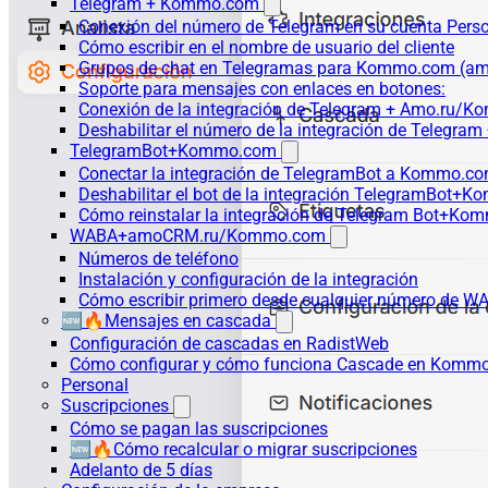
Telegram + Kommo.com
Conexión del número de Telegram en su cuenta Pers
Cómo escribir en el nombre de usuario del cliente
Grupos de chat en Telegramas para Kommo.com (
Soporte para mensajes con enlaces en botones:
Conexión de la integración de Telegram + Amo.ru/K
Deshabilitar el número de la integración de Tele
TelegramBot+Kommo.com
Conectar la integración de TelegramBot a Kommo.co
Deshabilitar el bot de la integración TelegramBot+
Cómo reinstalar la integración de Telegram Bot+K
WABA+amoCRM.ru/Kommo.com
Números de teléfono
Instalación y configuración de la integración
Cómo escribir primero desde cualquier número de W
🆕🔥Mensajes en cascada
Configuración de cascadas en RadistWeb
Cómo configurar y cómo funciona Cascade en Komm
Personal
Suscripciones
Cómo se pagan las suscripciones
🆕🔥Cómo recalcular o migrar suscripciones
Adelanto de 5 días