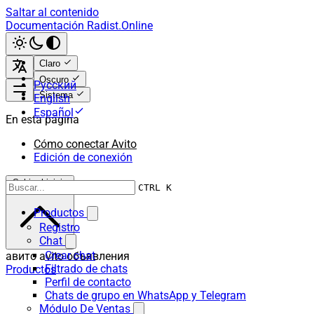
Saltar al contenido
Documentación Radist.Online
Claro
Oscuro
Русский
Sistema
English
Español
En esta página
Cómo conectar Avito
Edición de conexión
Subir al inicio
CTRL K
Productos
Registro
Chat
Crear chat
авито avito объявления
Filtrado de chats
Productos
Perfil de contacto
Chats de grupo en WhatsApp y Telegram
Módulo De Ventas