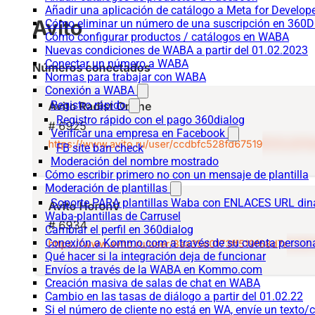
Añadir una aplicación de catálogo a Meta for Develop
Cómo eliminar un número de una suscripción en 360D
Cómo configurar productos / catálogos en WABA
Nuevas condiciones de WABA a partir del 01.02.2023
Conectar un número a WABA
Normas para trabajar con WABA
Conexión a WABA
Registro rápido
Registro rápido con el pago 360dialog
Verificar una empresa en Facebook
FB site ban check
Moderación del nombre mostrado
Cómo escribir primero no con un mensaje de plantilla
Moderación de plantillas
Soporte PARA plantillas Waba con ENLACES URL d
Waba-plantillas de Carrusel
Cambiar el perfil en 360dialog
Conexión a Kommo.com a través de su cuenta persona
Qué hacer si la integración deja de funcionar
Envíos a través de la WABA en Kommo.com
Creación masiva de salas de chat en WABA
Cambio en las tasas de diálogo a partir del 01.02.22
Si el número de cliente no está en WA, envíe un texto/c