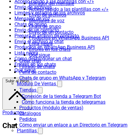
Acceso rápido a las plantillas con «/»
Borrador del mensaje
Envío de archivos
Acceso rápido a las plantillas con «/»
Límites y estados de los archivos
Envío de archivos
Mensajes de voz
Mensajes de voz
Chats de grupo
Chats de grupo
Envío de un contacto
Envío de un contacto
Prepara el archivo de contacto
Productos en WhatsApp Business API
Envía el archivo al chat
Lista negra
Productos en WhatsApp Business API
Errores en los chats
Lista negra
Qué sigue
Cómo desbloquear un chat
Crear chat
Errores en los chats
Filtrado de chats
Qué sigue
Perfil de contacto
Chats de grupo en WhatsApp y Telegram
Subir al inicio
Módulo De Ventas
Tiendas
Conexión de la tienda a Telegram Bot
Cómo funciona la tienda de telegramas
Productos (módulo de ventas)
Productos
Catálogos
Pedidos
Chat
Cómo enviar un enlace a un Directorio en Telegram
Plantillas