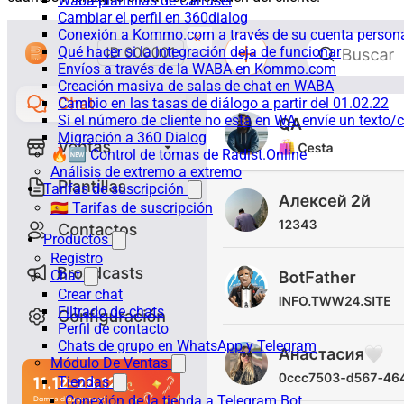
Waba-plantillas de Carrusel
Cambiar el perfil en 360dialog
Conexión a Kommo.com a través de su cuenta persona
Qué hacer si la integración deja de funcionar
Envíos a través de la WABA en Kommo.com
Creación masiva de salas de chat en WABA
Cambio en las tasas de diálogo a partir del 01.02.22
Si el número de cliente no está en WA, envíe un texto/c
Migración a 360 Dialog
🔥🆕 Control de tomas de Radist.Online
Análisis de extremo a extremo
Tarifas de suscripción
🇪🇸 Tarifas de suscripción
Productos
Registro
Chat
Crear chat
Filtrado de chats
Perfil de contacto
Chats de grupo en WhatsApp y Telegram
Módulo De Ventas
Tiendas
Conexión de la tienda a Telegram Bot