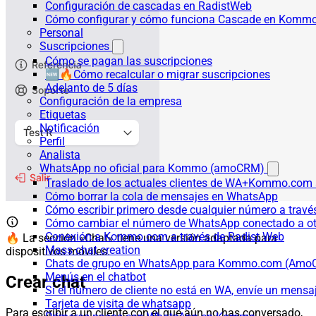
Configuración de cascadas en RadistWeb
Cómo configurar y cómo funciona Cascade en Komm
Personal
Suscripciones
Cómo se pagan las suscripciones
🆕🔥Cómo recalcular o migrar suscripciones
Adelanto de 5 días
Configuración de la empresa
Etiquetas
Notificación
Perfil
Analista
WhatsApp no oficial para Kommo (amoCRM)
Traslado de los actuales clientes de WA+Kommo.com a
Cómo borrar la cola de mensajes en WhatsApp
Cómo escribir primero desde cualquier número a trav
Cómo cambiar el número de WhatsApp conectado a ot
Conexión a Kommo.com a través de Radist Web
🔥 La sección «Chat» tiene una versión adaptada para
Mass chat creation
dispositivos móviles.
Chats de grupo en WhatsApp para Kommo.com (Am
Menús en el chatbot
Crear chat
Si el número de cliente no está en WA, envíe un mensaje
Tarjeta de visita de whatsapp
Para escribir a un cliente con el que aún no has conversado,