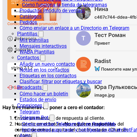
Cómo funciona la tienda de telegramas
Productos (módulo de ventas)
Catálogos
Pedidos
Cómo enviar un enlace a un Directorio en Telegram
Plantillas
Mis plantillas
Mensajes interactivos
WABA Plantillas
Contactos
Añadir un nuevo contacto
Notas en los contactos
Etiquetas en los contactos
Clasificar, filtrar por etiquetas y buscar
Broadcasts
Cómo hacer un boletín
Estados de envío
Conexiones
Hay tres maneras de poner a cero el contador:
Telegram
Telegram Bot
Enviar un mensaje de respuesta al cliente.
Cómo conectar Telegram Bot en RadistWeb
Hacer clic en el botón
«No requiere respuesta»
del
Instrucciones para crear y configurar un bot en BotFa
campo de entrada: quita del chat el estado «Chat sin
Avito
contestar».