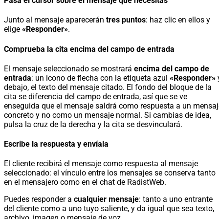
Pasa el cursor sobre el mensaje que necesitas
Junto al mensaje aparecerán
tres puntos
: haz clic en ellos y
elige
«Responder»
.
Comprueba la cita encima del campo de entrada
El mensaje seleccionado se mostrará
encima del campo de
entrada
: un icono de flecha con la etiqueta azul
«Responder»
y
debajo, el texto del mensaje citado. El fondo del bloque de la
cita se diferencia del campo de entrada, así que se ve
enseguida que el mensaje saldrá como respuesta a un mensaj
concreto y no como un mensaje normal. Si cambias de idea,
pulsa la cruz de la derecha y la cita se desvinculará.
Escribe la respuesta y envíala
El cliente recibirá el mensaje como respuesta al mensaje
seleccionado: el vínculo entre los mensajes se conserva tanto
en el mensajero como en el chat de RadistWeb.
Puedes responder a
cualquier mensaje
: tanto a uno entrante
del cliente como a uno tuyo saliente, y da igual que sea texto,
archivo, imagen o mensaje de voz.