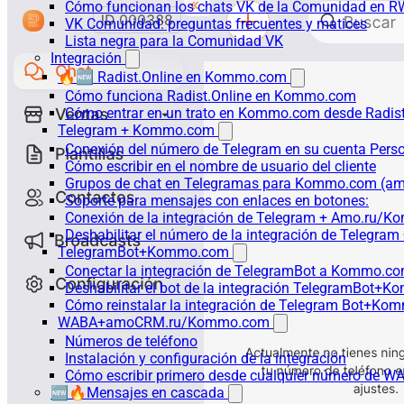
Cómo funcionan los chats VK de la Comunidad en R
VK Comunidad: preguntas frecuentes y matices
Lista negra para la Comunidad VK
Integración
🔥🆕 Radist.Online en Kommo.com
Cómo funciona Radist.Online en Kommo.com
Cómo entrar en un trato en Kommo.com desde Radist
Telegram + Kommo.com
Conexión del número de Telegram en su cuenta Pers
Cómo escribir en el nombre de usuario del cliente
Grupos de chat en Telegramas para Kommo.com (
Soporte para mensajes con enlaces en botones:
Conexión de la integración de Telegram + Amo.ru/K
Deshabilitar el número de la integración de Tele
TelegramBot+Kommo.com
Conectar la integración de TelegramBot a Kommo.co
Deshabilitar el bot de la integración TelegramBot+
Cómo reinstalar la integración de Telegram Bot+K
WABA+amoCRM.ru/Kommo.com
Números de teléfono
Instalación y configuración de la integración
Cómo escribir primero desde cualquier número de W
🆕🔥Mensajes en cascada