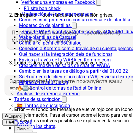
Verificar una empresa en Facebook
FB site ban check
Moderación del nombre mostrado
Entregado
— dos marcas de verificación grises.
Cómo escribir primero no con un mensaje de plantilla
Moderación de plantillas
Soporte PARA plantillas Waba con ENLACES URL d
Waba-plantillas de Carrusel
Cambiar el perfil en 360dialog
Conexión a Kommo.com a través de su cuenta persona
Qué hacer si la integración deja de funcionar
Envíos a través de la WABA en Kommo.com
Leído
— dos marcas de verificación verdes.
Creación masiva de salas de chat en WABA
Cambio en las tasas de diálogo a partir del 01.02.22
Si el número de cliente no está en WA, envíe un texto/c
Migración a 360 Dialog
🔥🆕 Control de tomas de Radist.Online
Análisis de extremo a extremo
Tarifas de suscripción
🇪🇸 Tarifas de suscripción
Error
— el fondo del mensaje se vuelve rojo con un icono
de exclamación. Pasa el cursor sobre el icono para ver el
Español
motivo. Los motivos posibles se explican en la sección
Русский
Errores en los chats
.
English
Claro