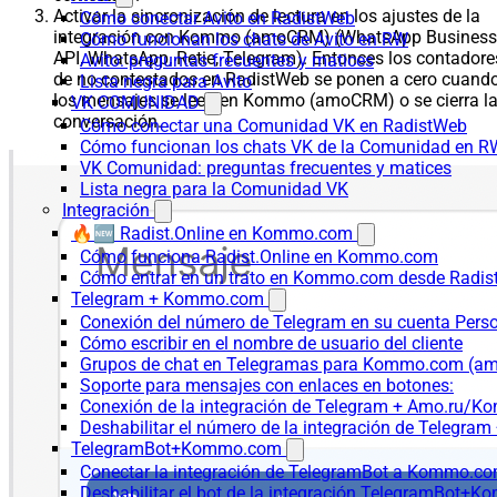
Activar la sincronización de lectura en los ajustes de la
Cómo conectar Avito en RadistWeb
integración con Kommo (amoCRM) (WhatsApp Business
Cómo funcionan los chats de Avito en RW
API, WhatsApp, Retie, Telegram). Entonces los contadore
Avito: preguntas frecuentes y matices
de no contestados en RadistWeb se ponen a cero cuand
Lista negra para Avito
los mensajes se leen en Kommo (amoCRM) o se cierra l
VK COMUNIDAD
conversación.
Cómo conectar una Comunidad VK en RadistWeb
Cómo funcionan los chats VK de la Comunidad en R
VK Comunidad: preguntas frecuentes y matices
Lista negra para la Comunidad VK
Integración
🔥🆕 Radist.Online en Kommo.com
Cómo funciona Radist.Online en Kommo.com
Cómo entrar en un trato en Kommo.com desde Radist
Telegram + Kommo.com
Conexión del número de Telegram en su cuenta Pers
Cómo escribir en el nombre de usuario del cliente
Grupos de chat en Telegramas para Kommo.com (
Soporte para mensajes con enlaces en botones:
Conexión de la integración de Telegram + Amo.ru/K
Deshabilitar el número de la integración de Tele
TelegramBot+Kommo.com
Conectar la integración de TelegramBot a Kommo.co
Deshabilitar el bot de la integración TelegramBot+