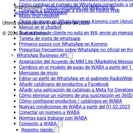
Cómo cambiar el número de WhatsApp conectado a ot
Instrucciones: “
cómo configurar los derechos de
Conexión a Kommo.com a través de Radist Web
acceso de los empleados
”
Mass chat creation
Chats de grupo en WhatsApp para Kommo.com (Am
Última actualización
6 de agosto de 2026
Menús en el chatbot
Si el número de cliente no está en WA, envíe un mensaje
© 2026 Radist.Online
Tarjeta de visita de whatsapp
Primeros pasos con WhatsApp en Kommo
Preguntas frecuentes sobre WhatsApp no oficial en
WhatsApp Business API
Aceptación del Acuerdo de MM Lite (Marketing Messa
Cambios en el modelo de pago de WABA a partir del 1 
Mensajes de inicio
Editar un perfil de WhatsApp en el gabinete RadistWeb
Añadir catálogos de productos a Facebook
Añadir una aplicación de catálogo a Meta for Develop
Cómo eliminar un número de una suscripción en 360D
Cómo configurar productos / catálogos en WABA
Nuevas condiciones de WABA a partir del 01.02.2023
Conectar un número a WABA
Normas para trabajar con WABA
Conexión a WABA
Registro rápido