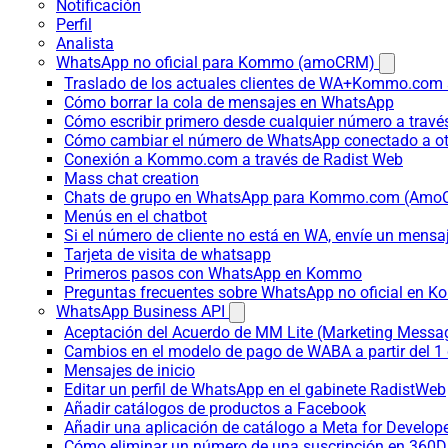
Notificación
Perfil
Analista
WhatsApp no oficial para Kommo (amoCRM)
Traslado de los actuales clientes de WA+Kommo.com a
Cómo borrar la cola de mensajes en WhatsApp
Cómo escribir primero desde cualquier número a trav
Cómo cambiar el número de WhatsApp conectado a ot
Conexión a Kommo.com a través de Radist Web
Mass chat creation
Chats de grupo en WhatsApp para Kommo.com (Am
Menús en el chatbot
Si el número de cliente no está en WA, envíe un mensaje
Tarjeta de visita de whatsapp
Primeros pasos con WhatsApp en Kommo
Preguntas frecuentes sobre WhatsApp no oficial en
WhatsApp Business API
Aceptación del Acuerdo de MM Lite (Marketing Messa
Cambios en el modelo de pago de WABA a partir del 1 
Mensajes de inicio
Editar un perfil de WhatsApp en el gabinete RadistWeb
Añadir catálogos de productos a Facebook
Añadir una aplicación de catálogo a Meta for Develop
Cómo eliminar un número de una suscripción en 360D