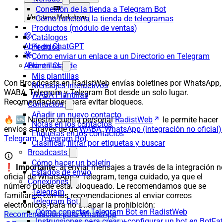
Conexión de la tienda a Telegram Bot
Ver como Markdown
Cómo funciona la tienda de telegramas
Productos (módulo de ventas)
Catálogos
Abrir en ChatGPT
Pedidos
Cómo enviar un enlace a un Directorio en Telegram
Abrir en Claude
Plantillas
Mis plantillas
Con Broadcasts en RadistWeb envías boletines por WhatsApp,
Mensajes interactivos
WABA, Telegram y Telegram Bot desde un solo lugar.
WABA Plantillas
Recomendaciones para evitar bloqueos.
Contactos
Añadir un nuevo contacto
🔥 🆕 Nuestra cuenta personal
RadistWeb
le permite hacer
Notas en los contactos
envíos a través de de
WABA
,
WhatsApp (integración no oficial)
Etiquetas en los contactos
Telegram
,
Telegram Bot
.
Clasificar, filtrar por etiquetas y buscar
Broadcasts
Cómo hacer un boletín
❗️
Importante
: al enviar mensajes a través de la integración 
Estados de envío
oficial de WhatsApp y Telegram, tenga cuidado, ya que el
Conexiones
número puede estar bloqueado. Le recomendamos que se
Telegram
familiarice con las recomendaciones al enviar correos
Telegram Bot
electrónicos, para no atrapar la prohibición:
Cómo conectar Telegram Bot en RadistWeb
Recomendación para WhatsApp
Instrucciones para crear y configurar un bot en BotFa