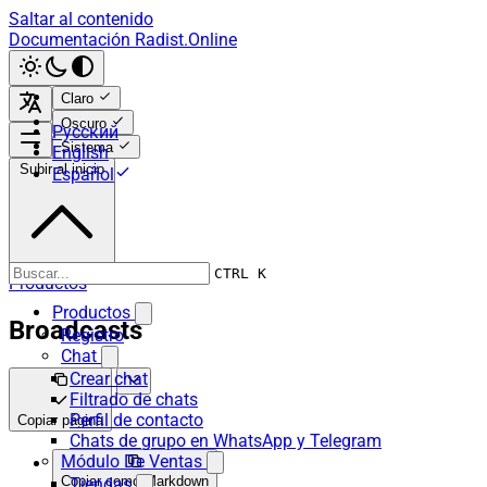
Saltar al contenido
Documentación Radist.Online
Claro
Oscuro
Русский
Sistema
English
Subir al inicio
Español
CTRL K
Productos
Productos
Broadcasts
Registro
Chat
Crear chat
Filtrado de chats
Perfil de contacto
Copiar página
Chats de grupo en WhatsApp y Telegram
Módulo De Ventas
Copiar como Markdown
Tiendas