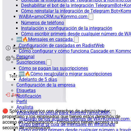
Deshabilitar el bot de la integración TelegramBot+
Cómo reinstalar la integración de Telegram Bot+K
WABA+amoCRM.ru/Kommo.com
Números de teléfono
Instalación y configuración de la integración
Cómo escribir primero desde cualquier número de W
🆕🔥Mensajes en cascada
Configuración de cascadas en RadistWeb
Cómo configurar y cómo funciona Cascade en Komm
Personal
Suscripciones
Cómo se pagan las suscripciones
🆕🔥Cómo recalcular o migrar suscripciones
Adelanto de 5 días
Configuración de la empresa
Etiquetas
Notificación
Perfil
Analista
🔴 Solo los usuarios con derechos de administrador,
WhatsApp no oficial para Kommo (amoCRM)
propietario y los empleados que tienen estos derechos de
Traslado de los actuales clientes de WA+Kommo.com a
acceso en Configuración - Empleados tienen acceso a la
Cómo borrar la cola de mensajes en WhatsApp
sección de Distribución
Cómo escribir primero desde cualquier número a trav