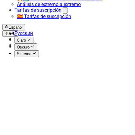
Análisis de extremo a extremo
Tarifas de suscripción
🇪🇸 Tarifas de suscripción
Español
Русский
English
Claro
Español
Oscuro
Sistema