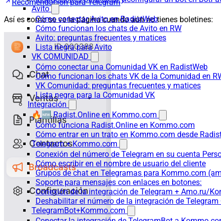
Recomendación para Telegram
Avito
Cómo conectar Avito en RadistWeb
Así es como se ve la página cuando aún no tienes boletines:
Cómo funcionan los chats de Avito en RW
Avito: preguntas frecuentes y matices
Lista negra para Avito
VK COMUNIDAD
Cómo conectar una Comunidad VK en RadistWeb
Cómo funcionan los chats VK de la Comunidad en R
VK Comunidad: preguntas frecuentes y matices
Lista negra para la Comunidad VK
Integración
🔥🆕 Radist.Online en Kommo.com
Cómo funciona Radist.Online en Kommo.com
Cómo entrar en un trato en Kommo.com desde Radist
Telegram + Kommo.com
Conexión del número de Telegram en su cuenta Pers
Cómo escribir en el nombre de usuario del cliente
Grupos de chat en Telegramas para Kommo.com (
Soporte para mensajes con enlaces en botones:
Conexión de la integración de Telegram + Amo.ru/K
Deshabilitar el número de la integración de Tele
TelegramBot+Kommo.com
Conectar la integración de TelegramBot a Kommo.co