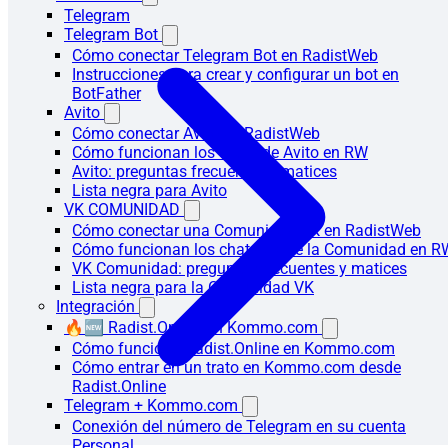
Telegram
Telegram Bot
Cómo conectar Telegram Bot en RadistWeb
Instrucciones para crear y configurar un bot en
BotFather
Avito
Cómo conectar Avito en RadistWeb
Cómo funcionan los chats de Avito en RW
Avito: preguntas frecuentes y matices
Lista negra para Avito
VK COMUNIDAD
Cómo conectar una Comunidad VK en RadistWeb
Cómo funcionan los chats VK de la Comunidad en R
VK Comunidad: preguntas frecuentes y matices
Lista negra para la Comunidad VK
Integración
🔥🆕 Radist.Online en Kommo.com
Cómo funciona Radist.Online en Kommo.com
Cómo entrar en un trato en Kommo.com desde
Radist.Online
Telegram + Kommo.com
Conexión del número de Telegram en su cuenta
Personal