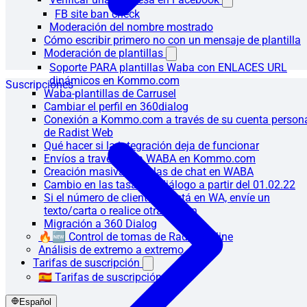
FB site ban check
Moderación del nombre mostrado
Cómo escribir primero no con un mensaje de plantilla
Moderación de plantillas
Soporte PARA plantillas Waba con ENLACES URL
dinámicos en Kommo.com
Suscripciones
Waba-plantillas de Carrusel
Cambiar el perfil en 360dialog
Conexión a Kommo.com a través de su cuenta person
de Radist Web
Qué hacer si la integración deja de funcionar
Envíos a través de la WABA en Kommo.com
Creación masiva de salas de chat en WABA
Cambio en las tasas de diálogo a partir del 01.02.22
Si el número de cliente no está en WA, envíe un
texto/carta o realice otra acción
Migración a 360 Dialog
🔥🆕 Control de tomas de Radist.Online
Análisis de extremo a extremo
Tarifas de suscripción
🇪🇸 Tarifas de suscripción
Español