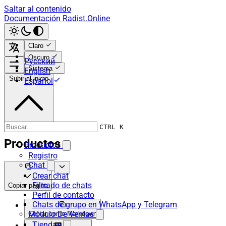
Saltar al contenido
Documentación Radist.Online
Claro
Oscuro
Русский
Sistema
English
Subir al inicio
Español
CTRL K
Productos
Productos
Registro
Chat
Crear chat
Filtrado de chats
Copiar página
Perfil de contacto
Chats de grupo en WhatsApp y Telegram
Módulo De Ventas
Copiar como Markdown
Tiendas