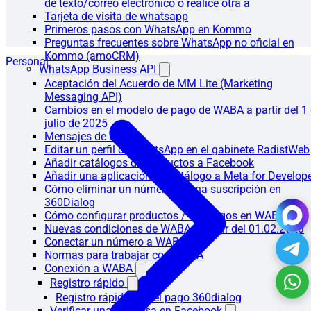
de texto/correo electrónico o realice otra a
Tarjeta de visita de whatsapp
Primeros pasos con WhatsApp en Kommo
Preguntas frecuentes sobre WhatsApp no oficial en
Kommo (amoCRM)
Personal
WhatsApp Business API
Aceptación del Acuerdo de MM Lite (Marketing
Messaging API)
Cambios en el modelo de pago de WABA a partir del 1
julio de 2025
Mensajes de inicio
Editar un perfil de WhatsApp en el gabinete RadistWeb
Añadir catálogos de productos a Facebook
Añadir una aplicación de catálogo a Meta for Develop
Cómo eliminar un número de una suscripción en
360Dialog
Cómo configurar productos / catálogos en WABA
Nuevas condiciones de WABA a partir del 01.02.2023
Conectar un número a WABA
Normas para trabajar con WABA
Conexión a WABA
Registro rápido
Registro rápido con el pago 360dialog
Verificar una empresa en Facebook