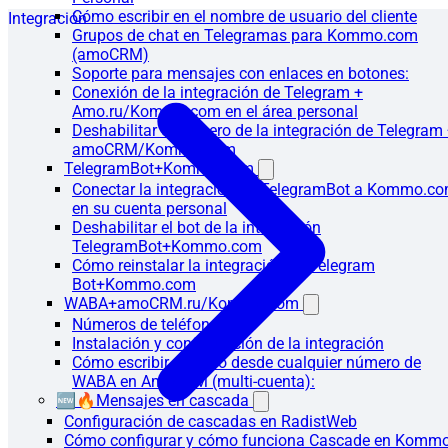
Cómo escribir en el nombre de usuario del cliente
Integración
Grupos de chat en Telegramas para Kommo.com
(amoCRM)
Soporte para mensajes con enlaces en botones:
Conexión de la integración de Telegram +
Amo.ru/Kommo.com en el área personal
Deshabilitar el número de la integración de Telegram
amoCRM/Kommo.com
TelegramBot+Kommo.com
Conectar la integración de TelegramBot a Kommo.c
en su cuenta personal
Deshabilitar el bot de la integración
TelegramBot+Kommo.com
Cómo reinstalar la integración de Telegram
Bot+Kommo.com
WABA+amoCRM.ru/Kommo.com
Números de teléfono
Instalación y configuración de la integración
Cómo escribir primero desde cualquier número de
WABA en AmoCRM (multi-cuenta):
🆕🔥Mensajes en cascada
Configuración de cascadas en RadistWeb
Cómo configurar y cómo funciona Cascade en Komm