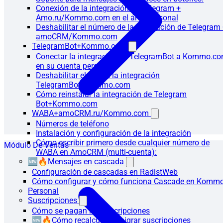
Conexión de la integración de Telegram +
Amo.ru/Kommo.com en el área personal
Deshabilitar el número de la integración de Telegram
amoCRM/Kommo.com
TelegramBot+Kommo.com
Conectar la integración de TelegramBot a Kommo.c
en su cuenta personal
Deshabilitar el bot de la integración
TelegramBot+Kommo.com
Cómo reinstalar la integración de Telegram
Bot+Kommo.com
WABA+amoCRM.ru/Kommo.com
Números de teléfono
Instalación y configuración de la integración
Cómo escribir primero desde cualquier número de
Módulo De Ventas
WABA en AmoCRM (multi-cuenta):
🆕🔥Mensajes en cascada
Configuración de cascadas en RadistWeb
Cómo configurar y cómo funciona Cascade en Komm
Personal
Suscripciones
Cómo se pagan las suscripciones
🆕🔥Cómo recalcular o migrar suscripciones