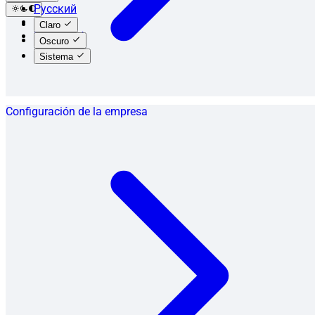
Русский
English
Claro
Español
Oscuro
Sistema
Configuración de la empresa