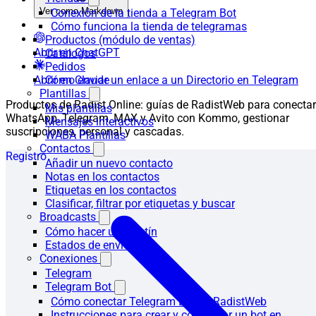
Ver como Markdown
Conexión de la tienda a Telegram Bot
Cómo funciona la tienda de telegramas
Productos (módulo de ventas)
Abrir en ChatGPT
Catálogos
Pedidos
Abrir en Claude
Cómo enviar un enlace a un Directorio en Telegram
Plantillas
Productos de Radist.Online: guías de RadistWeb para conectar
Mis plantillas
WhatsApp, Telegram, MAX y Avito con Kommo, gestionar
Mensajes interactivos
suscripciones, personal y cascadas.
WABA Plantillas
Contactos
Registro
Añadir un nuevo contacto
Notas en los contactos
Etiquetas en los contactos
Clasificar, filtrar por etiquetas y buscar
Broadcasts
Cómo hacer un boletín
Estados de envío
Conexiones
Telegram
Telegram Bot
Cómo conectar Telegram Bot en RadistWeb
Instrucciones para crear y configurar un bot en