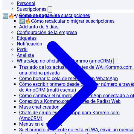
Personal
Suscripciones
Cómo se pagan las suscripciones
🆕🔥Mensajes en cascada
🆕🔥Cómo recalcular o migrar suscripciones
Adelanto de 5 días
Configuración de la empresa
Etiquetas
Notificación
Perfil
Analista
WhatsApp no oficial para Kommo (amoCRM)
Traslado de los actuales clientes de WA+Kommo.com
una oficina privada
Cómo borrar la cola de mensajes en WhatsApp
Cómo escribir primero desde cualquier número a travé
de AmoCRM (multi-cuenta)
Cómo cambiar el número de WhatsApp conectado a ot
Conexión a Kommo.com a través de Radist Web
Mass chat creation
Chats de grupo en WhatsApp para Kommo.com
(AmoCRM)
Menús en el chatbot
Si el número de cliente no está en WA, envíe un mensa