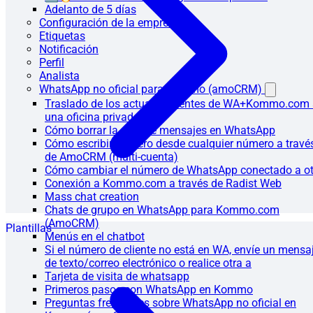
Adelanto de 5 días
Configuración de la empresa
Etiquetas
Notificación
Perfil
Analista
WhatsApp no oficial para Kommo (amoCRM)
Traslado de los actuales clientes de WA+Kommo.com
una oficina privada
Cómo borrar la cola de mensajes en WhatsApp
Cómo escribir primero desde cualquier número a travé
de AmoCRM (multi-cuenta)
Cómo cambiar el número de WhatsApp conectado a ot
Conexión a Kommo.com a través de Radist Web
Mass chat creation
Chats de grupo en WhatsApp para Kommo.com
(AmoCRM)
Plantillas
Menús en el chatbot
Si el número de cliente no está en WA, envíe un mensa
de texto/correo electrónico o realice otra a
Tarjeta de visita de whatsapp
Primeros pasos con WhatsApp en Kommo
Preguntas frecuentes sobre WhatsApp no oficial en