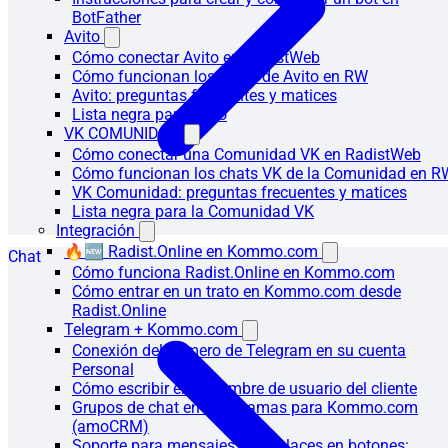
BotFather
Avito
Cómo conectar Avito en RadistWeb
Cómo funcionan los chats de Avito en RW
Avito: preguntas frecuentes y matices
Lista negra para Avito
VK COMUNIDAD
Cómo conectar una Comunidad VK en RadistWeb
Cómo funcionan los chats VK de la Comunidad en R
VK Comunidad: preguntas frecuentes y matices
Lista negra para la Comunidad VK
Integración
🔥🆕 Radist.Online en Kommo.com
Chat
Cómo funciona Radist.Online en Kommo.com
Cómo entrar en un trato en Kommo.com desde
Radist.Online
Telegram + Kommo.com
Conexión del número de Telegram en su cuenta
Personal
Cómo escribir en el nombre de usuario del cliente
Grupos de chat en Telegramas para Kommo.com
(amoCRM)
Soporte para mensajes con enlaces en botones: