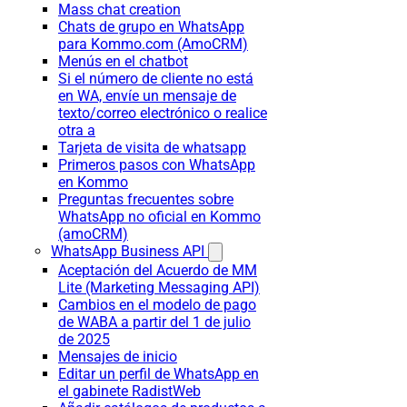
Mass chat creation
Chats de grupo en WhatsApp
para Kommo.com (AmoCRM)
Menús en el chatbot
Si el número de cliente no está
en WA, envíe un mensaje de
texto/correo electrónico o realice
otra a
Tarjeta de visita de whatsapp
Primeros pasos con WhatsApp
en Kommo
Preguntas frecuentes sobre
WhatsApp no oficial en Kommo
(amoCRM)
WhatsApp Business API
Aceptación del Acuerdo de MM
Lite (Marketing Messaging API)
Cambios en el modelo de pago
de WABA a partir del 1 de julio
de 2025
Mensajes de inicio
Editar un perfil de WhatsApp en
el gabinete RadistWeb