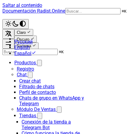
Saltar al contenido
Documentación Radist.Online
⌘
K
Claro
Oscuro
Русский
Sistema
English
⌘
K
Español
Productos
Registro
Chat
Crear chat
Filtrado de chats
Perfil de contacto
Chats de grupo en WhatsApp y
Telegram
Módulo De Ventas
Tiendas
Conexión de la tienda a
Telegram Bot
Cómo funciona la tienda de