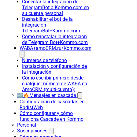
Conectar la integración de
TelegramBot a Kommo.com en
su cuenta personal
Deshabilitar el bot de la
integración
TelegramBot+Kommo.com
Cómo reinstalar la integración
de Telegram Bot+Kommo.com
WABA+amoCRM.ru/Kommo.com
Números de teléfono
Instalación y configuración de
la integración
Cómo escribir primero desde
cualquier número de WABA en
AmoCRM (multi-cuenta):
🆕🔥Mensajes en cascada
Configuración de cascadas en
RadistWeb
Cómo configurar y cómo
funciona Cascade en Kommo
Personal
Suscripciones